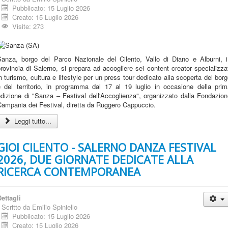
Pubblicato: 15 Luglio 2026
Creato: 15 Luglio 2026
Visite: 273
Sanza, borgo del Parco Nazionale del Cilento, Vallo di Diano e Alburni, i
rovincia di Salerno, si prepara ad accogliere sei content creator specializza
n turismo, cultura e lifestyle per un press tour dedicato alla scoperta del bor
e del territorio, in programma dal 17 al 19 luglio in occasione della prim
dizione di "Sanza – Festival dell'Accoglienza", organizzato dalla Fondazio
ampania dei Festival, diretta da Ruggero Cappuccio.
Leggi tutto...
GIOI CILENTO - SALERNO DANZA FESTIVAL
2026, DUE GIORNATE DEDICATE ALLA
RICERCA CONTEMPORANEA
ettagli
Scritto da
Emilio Spiniello
Pubblicato: 15 Luglio 2026
Creato: 15 Luglio 2026