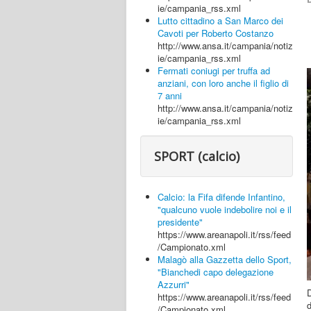
ie/campania_rss.xml
Lutto cittadino a San Marco dei
Cavoti per Roberto Costanzo
http://www.ansa.it/campania/notiz
ie/campania_rss.xml
Fermati coniugi per truffa ad
anziani, con loro anche il figlio di
7 anni
http://www.ansa.it/campania/notiz
ie/campania_rss.xml
SPORT (calcio)
Calcio: la Fifa difende Infantino,
"qualcuno vuole indebolire noi e il
presidente"
https://www.areanapoli.it/rss/feed
/Campionato.xml
Malagò alla Gazzetta dello Sport,
"Bianchedi capo delegazione
Azzurri"
D
https://www.areanapoli.it/rss/feed
/Campionato.xml