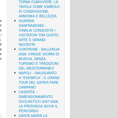
TORNA CUMVIVERE: LA
TAVOLA COME SIMBOLO
DI CONDIVISIONE,
ARMONIA E BELLEZZA
ne
GUARDIA
li
SANFRAMONDI -
e
VINALIA CONQUISTA I
i
VISITATORI TRA GUSTO,
l,
ARTE E GRANDI
i
INCONTRI
a
CONTRONE - BALLARIJA
va
2026: CINQUE GIORNI DI
ei
MUSICA, DANZA,
TURISMO E TRADIZIONI
DEL MEDITERRANEO
NAPOLI - INAUGURATO
A "EXEMPLA", IL GRAND
TOUR DEL SAPER FARE
CAMPANO
CASERTA -
DIMENSIONAMENTO
SCOLASTICO 2027-2028,
LA PROVINCIA AVVIA IL
PERCORSO
SANTA MARIA LA