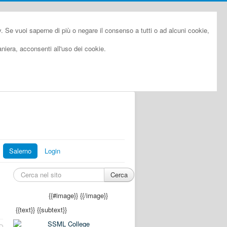
cy. Se vuoi saperne di più o negare il consenso a tutti o ad alcuni cookie,
iera, acconsenti all'uso dei cookie.
Salerno
Login
Cerca
{{#image}}
{{/image}}
{{text}}
{{subtext}}