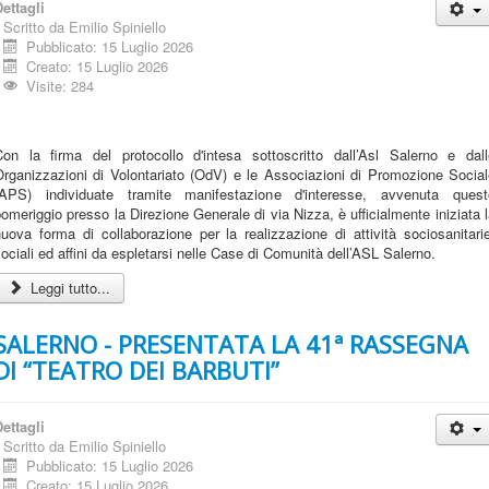
ettagli
Scritto da
Emilio Spiniello
Pubblicato: 15 Luglio 2026
Creato: 15 Luglio 2026
Visite: 284
Con la firma del protocollo d'intesa sottoscritto dall’Asl Salerno e dall
Organizzazioni di Volontariato (OdV) e le Associazioni di Promozione Social
(APS) individuate tramite manifestazione d'interesse, avvenuta quest
omeriggio presso la Direzione Generale di via Nizza, è ufficialmente iniziata 
uova forma di collaborazione per la realizzazione di attività sociosanitari
ociali ed affini da espletarsi nelle Case di Comunità dell’ASL Salerno.
Leggi tutto...
SALERNO - PRESENTATA LA 41ª RASSEGNA
DI “TEATRO DEI BARBUTI”
ettagli
Scritto da
Emilio Spiniello
Pubblicato: 15 Luglio 2026
Creato: 15 Luglio 2026