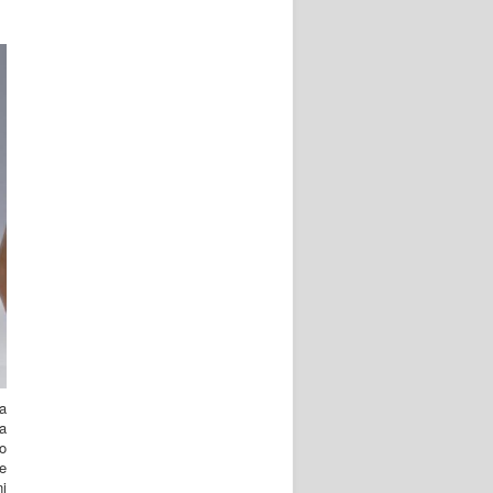
a
a
o
te
ni