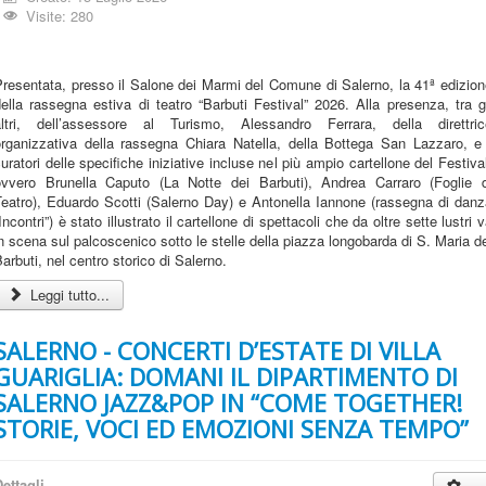
Visite: 280
resentata, presso il Salone dei Marmi del Comune di Salerno, la 41ª edizio
ella rassegna estiva di teatro “Barbuti Festival” 2026. Alla presenza, tra g
altri, dell’assessore al Turismo, Alessandro Ferrara, della direttric
organizzativa della rassegna Chiara Natella, della Bottega San Lazzaro, e 
uratori delle specifiche iniziative incluse nel più ampio cartellone del Festiva
ovvero Brunella Caputo (La Notte dei Barbuti), Andrea Carraro (Foglie d
Teatro), Eduardo Scotti (Salerno Day) e Antonella Iannone (rassegna di danz
Incontri”) è stato illustrato il cartellone di spettacoli che da oltre sette lustri 
n scena sul palcoscenico sotto le stelle della piazza longobarda di S. Maria d
arbuti, nel centro storico di Salerno.
Leggi tutto...
SALERNO - CONCERTI D’ESTATE DI VILLA
GUARIGLIA: DOMANI IL DIPARTIMENTO DI
SALERNO JAZZ&POP IN “COME TOGETHER!
STORIE, VOCI ED EMOZIONI SENZA TEMPO”
ettagli