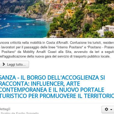
ncora criticità nella mobilità in Costa d'Amalfi. Confusione tra turisti, residen
 lavoratori per il passaggio delle linee "Interno Positano" e “Positano - Praia
- Positano" da Mobility Amalfi Coast alla Sita, avvenuto da ieri a seguit
ell'aggiudicazione della nuova gara del servizio di trasporto pubblico locale.
Leggi tutto...
SANZA - IL BORGO DELL'ACCOGLIENZA SI
RACCONTA: INFLUENCER, ARTE
CONTEMPORANEA E IL NUOVO PORTALE
TURISTICO PER PROMUOVERE IL TERRITORI
ettagli
Scritto da
Emilio Spiniello