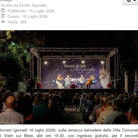
Scritto da
Emilio Spiniello
Pubblicato: 15 Luglio 2026
Creato: 15 Luglio 2026
Visite: 355
omani (giovedì 16 luglio 2026), sulla terrazza belvedere della Villa Comuna
di Vietri sul Mare, alle ore 19.30, con ingresso gratuito, per il second