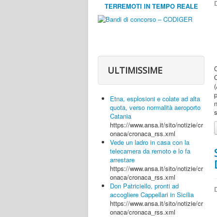
D
TERREMOTI IN TEMPO REALE
ULTIMISSIME
p
Etna, esplosioni e colate ad alta
n
quota, verso normalità aeroporto
s
Catania
https://www.ansa.it/sito/notizie/cr
onaca/cronaca_rss.xml
Vede un ladro in casa con la
telecamera da remoto e lo fa
arrestare
https://www.ansa.it/sito/notizie/cr
onaca/cronaca_rss.xml
Don Patriciello, pronti ad
D
accogliere Cappellari in Sicilia
https://www.ansa.it/sito/notizie/cr
onaca/cronaca_rss.xml