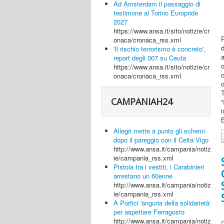
Ad Amsterdam il passaggio di
testimone al Torino Europride
2027
https://www.ansa.it/sito/notizie/cr
P
onaca/cronaca_rss.xml
d
'Il rischio terrorismo è concreto',
report degli 007 su Ceuta
https://www.ansa.it/sito/notizie/cr
c
onaca/cronaca_rss.xml
CAMPANIAH24
“
i
B
Allegri mette a punto gli schemi
dopo il pareggio con il Celta Vigo
http://www.ansa.it/campania/notiz
ie/campania_rss.xml
Pistola tra i vestiti, i Carabinieri
arrestano un 60enne
http://www.ansa.it/campania/notiz
ie/campania_rss.xml
A Portici 'anguria della solidarietà'
per aspettare Ferragosto
http://www.ansa.it/campania/notiz
D