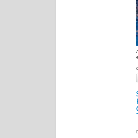
A
e
d
D