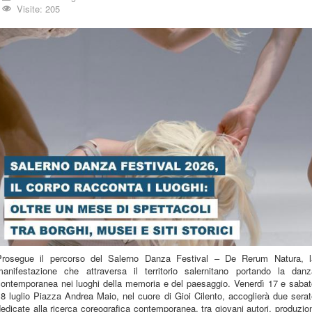
Visite: 205
Prosegue il percorso del Salerno Danza Festival – De Rerum Natura, l
manifestazione che attraversa il territorio salernitano portando la danz
contemporanea nei luoghi della memoria e del paesaggio. Venerdì 17 e sabat
8 luglio Piazza Andrea Maio, nel cuore di Gioi Cilento, accoglierà due sera
edicate alla ricerca coreografica contemporanea, tra giovani autori, produzio