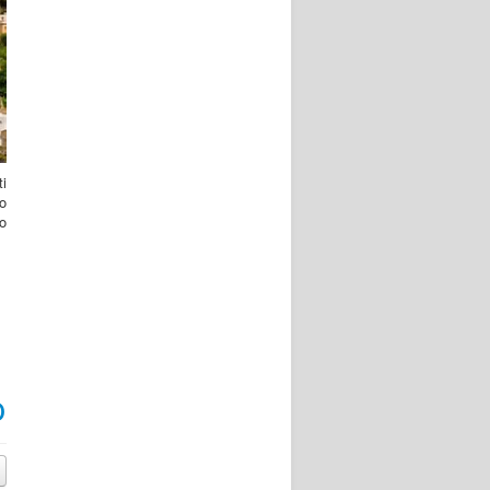
ti
no
o
O