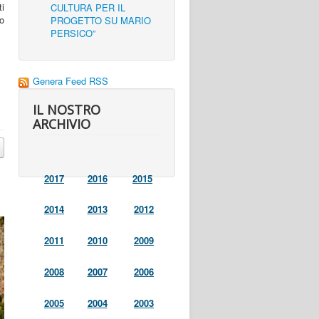
ti
CULTURA PER IL
io
PROGETTO SU MARIO
PERSICO”
Genera Feed RSS
IL NOSTRO
ARCHIVIO
2017
2016
2015
2014
2013
2012
2011
2010
2009
2008
2007
2006
2005
2004
2003