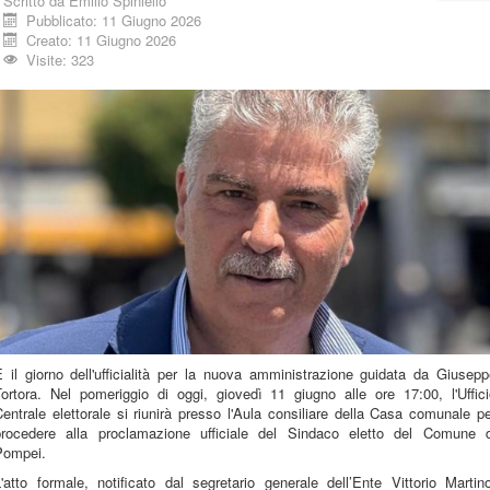
Scritto da
Emilio Spiniello
Pubblicato: 11 Giugno 2026
Creato: 11 Giugno 2026
Visite: 323
 il giorno dell'ufficialità per la nuova amministrazione guidata da Giusep
Tortora. Nel pomeriggio di oggi, giovedì 11 giugno alle ore 17:00, l'Uffici
entrale elettorale si riunirà presso l'Aula consiliare della Casa comunale p
procedere alla proclamazione ufficiale del Sindaco eletto del Comune d
Pompei.
'atto formale, notificato dal segretario generale dell’Ente Vittorio Martin