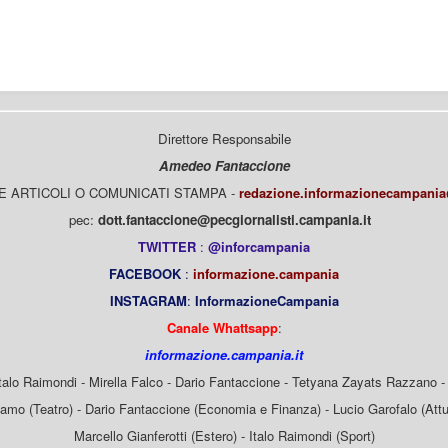
Direttore Responsabile
Amedeo Fantaccione
E ARTICOLI O COMUNICATI STAMPA -
redazione.informazionecampani
pec:
dott.fantaccione@pecgiornalisti.campania.it
TWITTER
:
@inforcampania
FACEBOOK
:
informazione.campania
INSTAGRAM
:
InformazioneCampania
Canale Whattsapp
:
informazione.campania.it
Italo Raimondi - Mirella Falco - Dario Fantaccione - Tetyana Zayats Razzano - 
mo (Teatro) - Dario Fantaccione (Economia e Finanza) - Lucio Garofalo (Attua
Marcello Gianferotti (Estero) - Italo Raimondi (Sport)