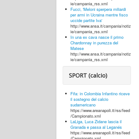
ie/campania_rss.xml
Fucci, 'Meloni sperpera miliardi
per armi in Ucraina mentre fisco
uccide partite Iva'
http://www.ansa.it/campania/notiz
ie/campania_rss.xml
In una ex cava nasce il primo
Chardonnay in purezza del
Matese
http://www.ansa.it/campania/notiz
ie/campania_rss.xml
SPORT (calcio)
Fifa: in Colombia Infantino riceve
il sostegno del calcio
sudamericano
https://www.areanapoli.it/rss/feed
/Campionato.xml
LaLiga, Luca Zidane lascia il
Granada e passa al Leganés
https://www.areanapoli.it/rss/feed
/Campionato.xml