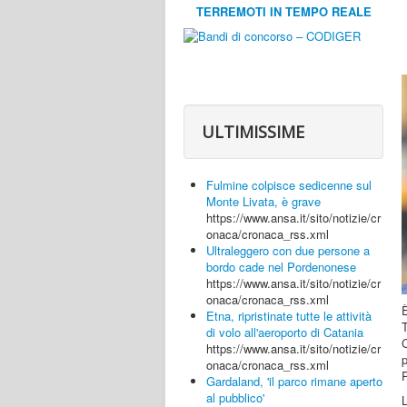
TERREMOTI IN TEMPO REALE
ULTIMISSIME
Fulmine colpisce sedicenne sul
Monte Livata, è grave
https://www.ansa.it/sito/notizie/cr
onaca/cronaca_rss.xml
Ultraleggero con due persone a
bordo cade nel Pordenonese
https://www.ansa.it/sito/notizie/cr
onaca/cronaca_rss.xml
È
Etna, ripristinate tutte le attività
di volo all'aeroporto di Catania
C
https://www.ansa.it/sito/notizie/cr
onaca/cronaca_rss.xml
Gardaland, 'il parco rimane aperto
al pubblico'
L