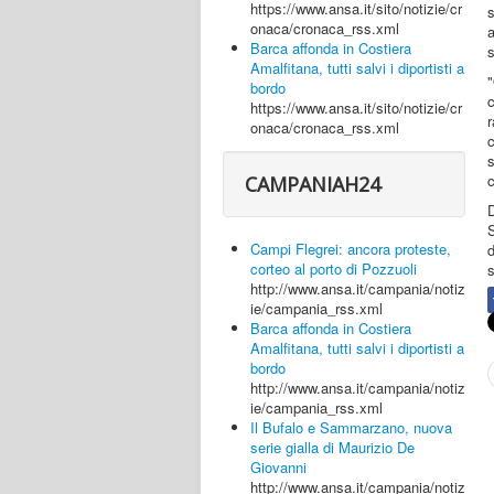
https://www.ansa.it/sito/notizie/cr
onaca/cronaca_rss.xml
a
Barca affonda in Costiera
s
Amalfitana, tutti salvi i diportisti a
bordo
https://www.ansa.it/sito/notizie/cr
r
onaca/cronaca_rss.xml
c
c
CAMPANIAH24
S
Campi Flegrei: ancora proteste,
d
corteo al porto di Pozzuoli
s
http://www.ansa.it/campania/notiz
ie/campania_rss.xml
Barca affonda in Costiera
Amalfitana, tutti salvi i diportisti a
bordo
http://www.ansa.it/campania/notiz
ie/campania_rss.xml
Il Bufalo e Sammarzano, nuova
serie gialla di Maurizio De
Giovanni
http://www.ansa.it/campania/notiz