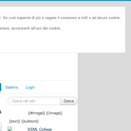
cy. Se vuoi saperne di più o negare il consenso a tutti o ad alcuni cookie,
iera, acconsenti all'uso dei cookie.
Salerno
Login
Cerca
A
{{#image}}
{{/image}}
{{text}}
{{subtext}}