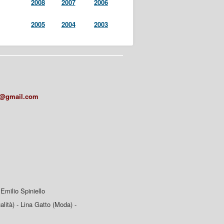
2008
2007
2006
2005
2004
2003
a@gmail.com
Emilio Spiniello
lità) - Lina Gatto (Moda) -