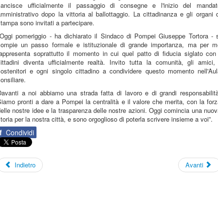
sancisce ufficialmente il passaggio di consegne e l'inizio del mandat
mministrativo dopo la vittoria al ballottaggio. La cittadinanza e gli organi 
tampa sono invitati a partecipare.
"Oggi pomeriggio - ha dichiarato il Sindaco di Pompei Giuseppe Tortora - s
compie un passo formale e istituzionale di grande importanza, ma per m
appresenta soprattutto il momento in cui quel patto di fiducia siglato con
ittadini diventa ufficialmente realtà. Invito tutta la comunità, gli amici,
sostenitori e ogni singolo cittadino a condividere questo momento nell'Aul
onsiliare.
Davanti a noi abbiamo una strada fatta di lavoro e di grandi responsabilità
iamo pronti a dare a Pompei la centralità e il valore che merita, con la for
elle nostre idee e la trasparenza delle nostre azioni. Oggi comincia una nuo
toria per la nostra città, e sono orgoglioso di poterla scrivere insieme a voi”.
f
Condividi
Indietro
Avanti