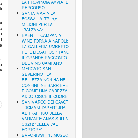
LA PROVINCIA AVVIA IL
o
PERCORSO
di
SANTA MARIA LA
FOSSA - ALTRI 8,5
i
MILIONI PER LA
e
"BALZANA"
 i
EVENTI - CAMPANIA
 i
WINE TORNA A NAPOLI:
a
LA GALLERIA UMBERTO
I E IL MUSAP OSPITANO
IL GRANDE RACCONTO
.
DEL VINO CAMPANO
za
MERCATO SAN
va
SEVERINO - LA
BELLEZZA NON HA NÈ
CONFINI, NÈ BARRIERE
E COME UNA CAREZZA
ADDOLCISCE IL CUORE
SAN MARCO DEI CAVOTI
- DOMANI L’APERTURA
AL TRAFFICO DELLA
VARIANTE ANAS SULLA
SS212 “DELLA VAL
FORTORE”
BARONISSI - “IL MUSEO