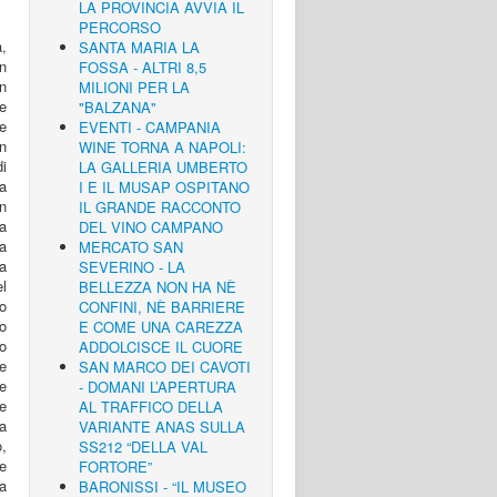
LA PROVINCIA AVVIA IL
PERCORSO
a,
SANTA MARIA LA
n
FOSSA - ALTRI 8,5
n
MILIONI PER LA
e
"BALZANA"
e
EVENTI - CAMPANIA
in
WINE TORNA A NAPOLI:
i
LA GALLERIA UMBERTO
a
I E IL MUSAP OSPITANO
un
IL GRANDE RACCONTO
a
DEL VINO CAMPANO
a
MERCATO SAN
na
SEVERINO - LA
l
BELLEZZA NON HA NÈ
o
CONFINI, NÈ BARRIERE
no
E COME UNA CAREZZA
o
ADDOLCISCE IL CUORE
ve
SAN MARCO DEI CAVOTI
e
- DOMANI L’APERTURA
te
AL TRAFFICO DELLA
la
VARIANTE ANAS SULLA
,
SS212 “DELLA VAL
re
FORTORE”
a
BARONISSI - “IL MUSEO