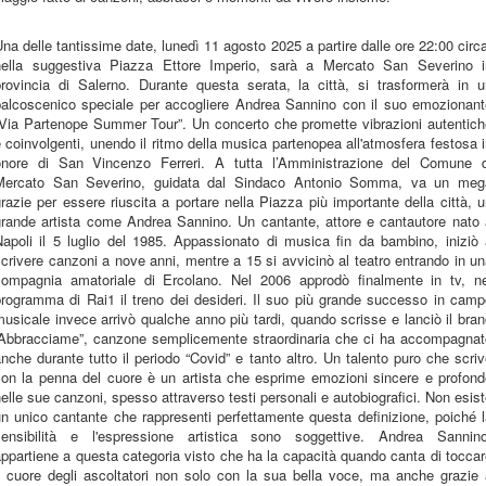
na delle tantissime date, lunedì 11 agosto 2025 a partire dalle ore 22:00 circ
nella suggestiva Piazza Ettore Imperio, sarà a Mercato San Severino i
provincia di Salerno. Durante questa serata, la città, si trasformerà in u
palcoscenico speciale per accogliere Andrea Sannino con il suo emozionant
“Via Partenope Summer Tour”. Un concerto che promette vibrazioni autentich
 coinvolgenti, unendo il ritmo della musica partenopea all'atmosfera festosa 
onore di San Vincenzo Ferreri. A tutta l’Amministrazione del Comune d
Mercato San Severino, guidata dal Sindaco Antonio Somma, va un meg
razie per essere riuscita a portare nella Piazza più importante della città, 
grande artista come Andrea Sannino. Un cantante, attore e cantautore nato 
Napoli il 5 luglio del 1985. Appassionato di musica fin da bambino, iniziò 
crivere canzoni a nove anni, mentre a 15 si avvicinò al teatro entrando in u
compagnia amatoriale di Ercolano. Nel 2006 approdò finalmente in tv, ne
programma di Rai1 il treno dei desideri. Il suo più grande successo in camp
usicale invece arrivò qualche anno più tardi, quando scrisse e lanciò il bra
“Abbracciame”, canzone semplicemente straordinaria che ci ha accompagnat
nche durante tutto il periodo “Covid” e tanto altro. Un talento puro che scri
con la penna del cuore è un artista che esprime emozioni sincere e profond
elle sue canzoni, spesso attraverso testi personali e autobiografici. Non esis
n unico cantante che rappresenti perfettamente questa definizione, poiché 
sensibilità e l'espressione artistica sono soggettive. Andrea Sannino
ppartiene a questa categoria visto che ha la capacità quando canta di tocca
il cuore degli ascoltatori non solo con la sua bella voce, ma anche grazie 