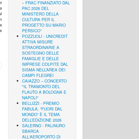
hi
– FRAC FINANZIATO DAL
ta
PAC 2026 DEL
al
MINISTERO DELLA
n
CULTURA PER IL
a
PROGETTO SU MARIO
ne
PERSICO”
POZZUOLI - UNICREDIT
ATTIVA MISURE
STRAORDINARIE A
SOSTEGNO DELLE
FAMIGLIE E DELLE
IMPRESE COLPITE DAL
SISMA NELL’AREA DEI
CAMPI FLEGREI
CAIAZZO – CONCERTO
"IL TRAMONTO DEL
FLAUTO A BOLOGNA E
NAPOLI"
BELLIZZI - PREMIO
FABULA, “FUORI DAL
MONDO” È IL TEMA
DELL’EDIZIONE 2026
SALERNO - PALINURO
SBARCA
ALL'AEROPORTO DI