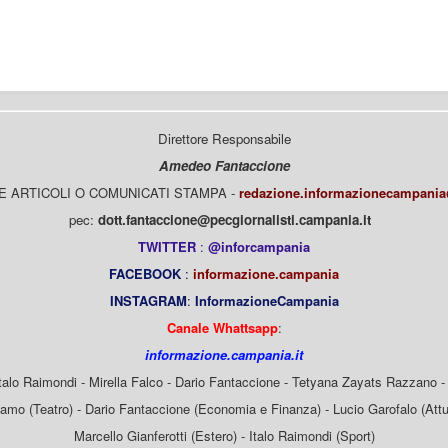
Direttore Responsabile
Amedeo Fantaccione
E ARTICOLI O COMUNICATI STAMPA -
redazione.informazionecampani
pec:
dott.fantaccione@pecgiornalisti.campania.it
TWITTER
:
@inforcampania
FACEBOOK
:
informazione.campania
INSTAGRAM
:
InformazioneCampania
Canale Whattsapp
:
informazione.campania.it
Italo Raimondi - Mirella Falco - Dario Fantaccione - Tetyana Zayats Razzano - 
mo (Teatro) - Dario Fantaccione (Economia e Finanza) - Lucio Garofalo (Attua
Marcello Gianferotti (Estero) - Italo Raimondi (Sport)