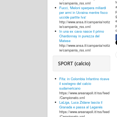
t
ie/campania_rss.xml
a
Fucci, 'Meloni sperpera miliardi
p
per armi in Ucraina mentre fisco
uccide partite Iva'
http://www.ansa.it/campania/notiz
p
ie/campania_rss.xml
c
In una ex cava nasce il primo
Chardonnay in purezza del
Matese
http://www.ansa.it/campania/notiz
ie/campania_rss.xml
SPORT (calcio)
Fifa: in Colombia Infantino riceve
il sostegno del calcio
sudamericano
https://www.areanapoli.it/rss/feed
/Campionato.xml
LaLiga, Luca Zidane lascia il
Granada e passa al Leganés
https://www.areanapoli.it/rss/feed
/Campionato.xml