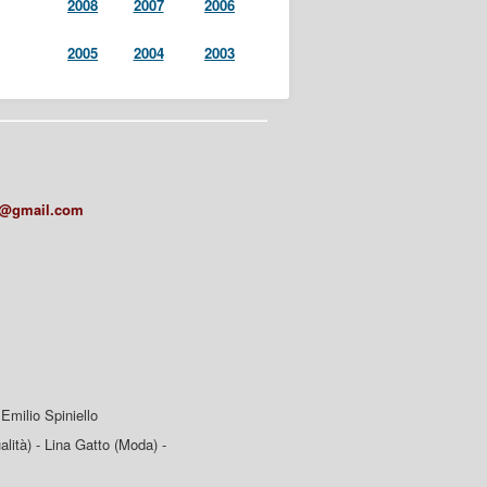
2008
2007
2006
2005
2004
2003
a@gmail.com
Emilio Spiniello
lità) - Lina Gatto (Moda) -