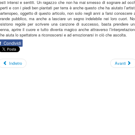
esti intensi e sentiti. Un ragazzo che non ha mai smesso di sognare ad occ
perti e con i piedi ben piantati per terra è anche questo che ha aiutato l’artis
artenopeo, oggetto di questo articolo, non solo negli anni a farsi conoscere 
grande pubblico, ma anche a lasciare un segno indelebile nei loro cuori. No
esistono regole per scrivere una canzone di successo, basta prendere un
enna, aprire il cuore e tutto diventa magico anche attraverso l’interpretazio
he aiuta lo spettatore a riconoscersi e ad emozionarsi in ciò che ascolta.
f
Condividi
Indietro
Avanti