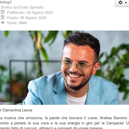
ettagli
Scritto da
Emilio Spiniello
Pubblicato: 05 Agosto 2025
Creato: 05 Agosto 2025
Visite: 9968
di Clementina Leone
La musica che emoziona, le parole che toccano il cuore: Andrea Sannino 
pronto a portare la sua voce e la sua energia in giro per la Campania! U
iaggio fatto di canzoni, abbracci e momenti da vivere insieme.