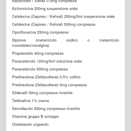
Alprazolam / Xanax 0.5mg compresse
Azitromicina 200mg sospensione orale
Cefalexina (Ceporex / Keforal) 250mg/5ml sospensione orale
Cefalexina (Ceporex / Keforal) 500mg compresse
Ciprofloxacina 250mg compresse
Dipirona (metamizolo sodico o metamizolo
monoidrato/novalgina)
Propranololo 40mg compresse
Paracetamolo 120mg/5ml soluzione orale
Paracetamolo 500mg compresse
Prednisolona (Deltacoltene) 0.5% collirio
Prednisolona (Deltacoltene) 5mg compresse
Sildenafil 50mg compresse rivestite
Terbinafina 1% crema
Secnidazolo 500mg compresse rivestite
Vitamine gruppo B sciroppo
Clobetasolo unguento