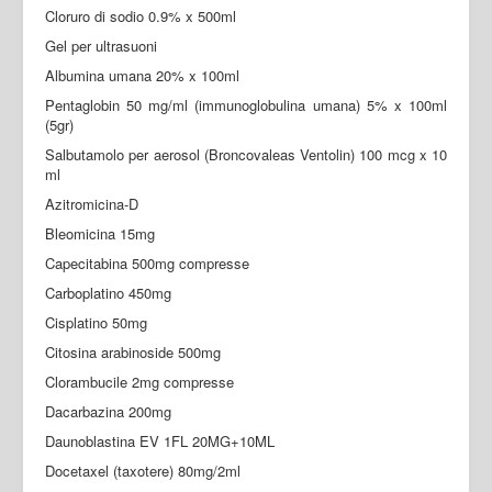
Cloruro di sodio 0.9% x 500ml
Gel per ultrasuoni
Albumina umana 20% x 100ml
Pentaglobin 50 mg/ml (immunoglobulina umana) 5% x 100ml
(5gr)
Salbutamolo per aerosol (Broncovaleas Ventolin) 100 mcg x 10
ml
Azitromicina-D
Bleomicina 15mg
Capecitabina 500mg compresse
Carboplatino 450mg
Cisplatino 50mg
Citosina arabinoside 500mg
Clorambucile 2mg compresse
Dacarbazina 200mg
Daunoblastina EV 1FL 20MG+10ML
Docetaxel (taxotere) 80mg/2ml