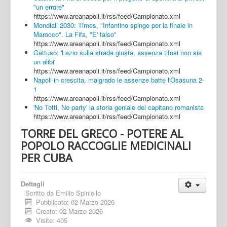
"un errore"
https://www.areanapoli.it/rss/feed/Campionato.xml
Mondiali 2030: Times, "Infantino spinge per la finale in
Marocco". La Fifa, "E' falso"
https://www.areanapoli.it/rss/feed/Campionato.xml
Gattuso: 'Lazio sulla strada giusta, assenza tifosi non sia
un alibi'
https://www.areanapoli.it/rss/feed/Campionato.xml
Napoli in crescita, malgrado le assenze batte l'Osasuna 2-
1
https://www.areanapoli.it/rss/feed/Campionato.xml
'No Totti, No party' la storia geniale del capitano romanista
https://www.areanapoli.it/rss/feed/Campionato.xml
TORRE DEL GRECO - POTERE AL
POPOLO RACCOGLIE MEDICINALI
PER CUBA
Dettagli
Scritto da
Emilio Spiniello
Pubblicato: 02 Marzo 2026
Creato: 02 Marzo 2026
Visite: 405