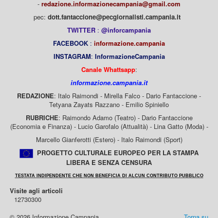
-
redazione.informazionecampania@gmail.com
pec:
dott.fantaccione@pecgiornalisti.campania.it
TWITTER
:
@inforcampania
FACEBOOK
:
informazione.campania
INSTAGRAM
:
InformazioneCampania
Canale Whattsapp
:
informazione.campania.it
REDAZIONE
: Italo Raimondi - Mirella Falco - Dario Fantaccione -
Tetyana Zayats Razzano - Emilio Spiniello
RUBRICHE
: Raimondo Adamo (Teatro) - Dario Fantaccione
(Economia e Finanza) - Lucio Garofalo (Attualità) - Lina Gatto (Moda) -
Marcello Gianferotti (Estero) - Italo Raimondi (Sport)
PROGETTO CULTURALE EUROPEO PER LA STAMPA
LIBERA E SENZA CENSURA
TESTATA INDIPENDENTE CHE NON BENEFICIA DI ALCUN CONTRIBUTO PUBBLICO
Visite agli articoli
12730300
© 2026 Informazione Campania
Torna su