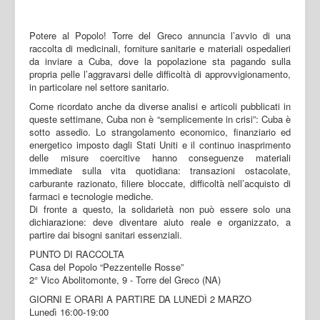
Potere al Popolo! Torre del Greco annuncia l’avvio di una
raccolta di medicinali, forniture sanitarie e materiali ospedalieri
da inviare a Cuba, dove la popolazione sta pagando sulla
propria pelle l’aggravarsi delle difficoltà di approvvigionamento,
in particolare nel settore sanitario.
Come ricordato anche da diverse analisi e articoli pubblicati in
queste settimane, Cuba non è “semplicemente in crisi”: Cuba è
sotto assedio. Lo strangolamento economico, finanziario ed
energetico imposto dagli Stati Uniti e il continuo inasprimento
delle misure coercitive hanno conseguenze materiali
immediate sulla vita quotidiana: transazioni ostacolate,
carburante razionato, filiere bloccate, difficoltà nell’acquisto di
farmaci e tecnologie mediche.
Di fronte a questo, la solidarietà non può essere solo una
dichiarazione: deve diventare aiuto reale e organizzato, a
partire dai bisogni sanitari essenziali.
PUNTO DI RACCOLTA
Casa del Popolo “Pezzentelle Rosse”
2° Vico Abolitomonte, 9 - Torre del Greco (NA)
GIORNI E ORARI A PARTIRE DA LUNEDÌ 2 MARZO
Lunedì 16:00-19:00