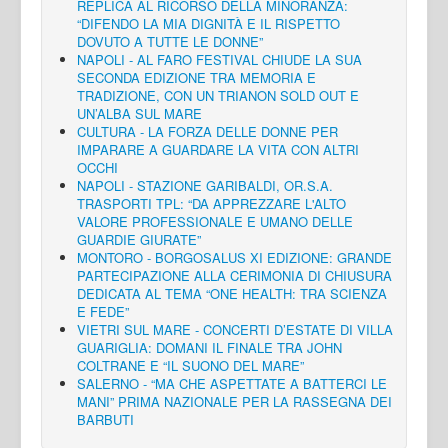
REPLICA AL RICORSO DELLA MINORANZA:
“DIFENDO LA MIA DIGNITÀ E IL RISPETTO
DOVUTO A TUTTE LE DONNE”
NAPOLI - AL FARO FESTIVAL CHIUDE LA SUA
SECONDA EDIZIONE TRA MEMORIA E
TRADIZIONE, CON UN TRIANON SOLD OUT E
UN’ALBA SUL MARE
CULTURA - LA FORZA DELLE DONNE PER
IMPARARE A GUARDARE LA VITA CON ALTRI
OCCHI
NAPOLI - STAZIONE GARIBALDI, OR.S.A.
TRASPORTI TPL: “DA APPREZZARE L'ALTO
VALORE PROFESSIONALE E UMANO DELLE
GUARDIE GIURATE”
MONTORO - BORGOSALUS XI EDIZIONE: GRANDE
PARTECIPAZIONE ALLA CERIMONIA DI CHIUSURA
DEDICATA AL TEMA “ONE HEALTH: TRA SCIENZA
E FEDE”
VIETRI SUL MARE - CONCERTI D’ESTATE DI VILLA
GUARIGLIA: DOMANI IL FINALE TRA JOHN
COLTRANE E “IL SUONO DEL MARE”
SALERNO - “MA CHE ASPETTATE A BATTERCI LE
MANI” PRIMA NAZIONALE PER LA RASSEGNA DEI
BARBUTI