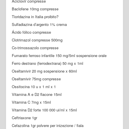
Aciclovir compresse
Baclofene 10mg compresse
Tioridazina in Italia proibito?
Sulfadiazina d’argento 1% crema
Ácido fólico compresse
Clotrimazol compresse 500mg
Co-trimossazolo compresse
Fumarato ferroso infantile 150 mg/5ml sospensione orale
Ferro destrano (ferrodextrana) 50 mg x 1ml
Oseltamivir 20 mg sospensione x 60ml
Oseltamivir 75mg compresse
Ossitocina 10 u x 1 ml x 1
Vitamina A e D2 flacone 15ml
Vitamina C 7mg x 15ml
Vitamina D2 forte 100 000 ui/ml x 15ml
Ceftriaxone 1gr
Cefazolina 1gr polvere per inizezione / fiala