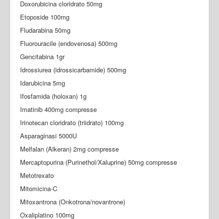
Doxorubicina cloridrato 50mg
Etoposide 100mg
Fludarabina 50mg
Fluorouracile (endovenosa) 500mg
Gencitabina 1gr
Idrossiurea (idrossicarbamide) 500mg
Idarubicina 5mg
Ifosfamida (holoxan) 1g
Imatinib 400mg compresse
Irinotecan cloridrato (triidrato) 100mg
Asparaginasi 5000U
Melfalan (Alkeran) 2mg compresse
Mercaptopurina (Purinethol/Xaluprine) 50mg compresse
Metotrexato
Mitomicina-C
Mitoxantrona (Onkotrona/novantrone)
Oxaliplatino 100mg