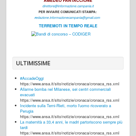
AMEDEO FANTACCIONE
direttore@informazione.campania.it
Interni
PER INVIARE COMUNICATI STAMPA:
Cultura
r
edazione.informazionecampania@gmail.com
TERREMOTI IN TEMPO REALE
Sport
Regione
Avellino
Benevento
ULTIMISSIME
Caserta
#AccadeOggi
Napoli
https://www.ansa.it/sito/notizie/cronaca/cronaca_rss.xml
Allarme bomba nel Milanese, sei centri commerciali
Salerno
evacuati
https://www.ansa.it/sito/notizie/cronaca/cronaca_rss.xml
Login
Incidente sulla Terni-Rieti, morto l'uomo ricoverato a
Perugia
https://www.ansa.it/sito/notizie/cronaca/cronaca_rss.xml
La maternità a 33,4 anni, le madri partoriscono sempre più
tardi
https://www.ansa.it/sito/notizie/cronaca/cronaca_rss.xml