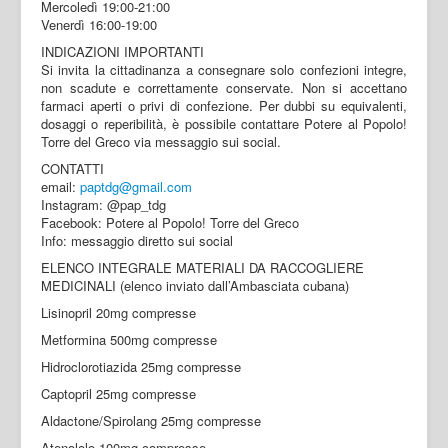
Mercoledì 19:00-21:00
Venerdì 16:00-19:00
INDICAZIONI IMPORTANTI
Si invita la cittadinanza a consegnare solo confezioni integre,
non scadute e correttamente conservate. Non si accettano
farmaci aperti o privi di confezione. Per dubbi su equivalenti,
dosaggi o reperibilità, è possibile contattare Potere al Popolo!
Torre del Greco via messaggio sui social.
CONTATTI
email:
paptdg@gmail.com
Instagram: @pap_tdg
Facebook: Potere al Popolo! Torre del Greco
Info: messaggio diretto sui social
ELENCO INTEGRALE MATERIALI DA RACCOGLIERE
MEDICINALI (elenco inviato dall’Ambasciata cubana)
Lisinopril 20mg compresse
Metformina 500mg compresse
Hidroclorotiazida 25mg compresse
Captopril 25mg compresse
Aldactone/Spirolang 25mg compresse
Atenololo 100mg compresse