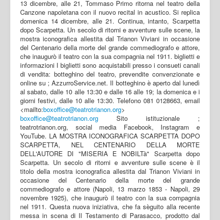
13 dicembre, alle 21, Tommaso Primo ritorna nel teatro della
Canzone napoletana con il nuovo recital in acustico. Si replica
domenica 14 dicembre, alle 21. Continua, intanto, Scarpetta
dopo Scarpetta. Un secolo di ritorni e avventure sulle scene, la
mostra iconografica allestita dal Trianon Viviani in occasione
del Centenario della morte del grande commediografo e attore,
che inaugurò il teatro con la sua compagnia nel 1911. biglietti e
informazioni I biglietti sono acquistabili presso i consueti canali
di vendita: botteghino del teatro, prevendite convenzionate e
online su ; AzzurroService.net. Il botteghino è aperto dal lunedì
al sabato, dalle 10 alle 13:30 e dalle 16 alle 19; la domenica e i
giorni festivi, dalle 10 alle 13:30. Telefono 081 0128663, email
<mailto:
boxoffice@teatrotrianon.org
>
boxoffice@teatrotrianon.org
Sito istituzionale ;
teatrotrianon.org, social media Facebook, Instagram e
YouTube. LA MOSTRA ICONOGRAFICA SCARPETTA DOPO
SCARPETTA, NEL CENTENARIO DELLA MORTE
DELL'AUTORE DI "MISERIA E NOBILTà" Scarpetta dopo
Scarpetta. Un secolo di ritorni e avventure sulle scene è il
titolo della mostra iconografica allestita dal Trianon Viviani in
occasione del Centenario della morte del grande
commediografo e attore (Napoli, 13 marzo 1853 - Napoli, 29
novembre 1925), che inaugurò il teatro con la sua compagnia
nel 1911. Questa nuova iniziativa, che fa sèguito alla recente
messa in scena di Il Testamento di Parasacco, prodotto dal