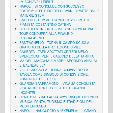
"MISCHIAVA" I RIFIUTI
NAPOLI - SI CONCLUDE CON SUCCESSO
FOSTEM: IL FUTURO DEI GIOVANI RIPARTE DALLE
MATERIE STEM
SALERNO - SUMMER CONCERTS: OSPITE IL
PIANISTA COSTANTINO CATENA
CORLETO MONFORTE - MISS SUD 2026 AL VIA: IL
TOUR CONDURRÀ ALLA FINALE DI
ROCCADASPIDE
SANT’AGNELLO - TORNA IL CAMPO SCUOLA
GRATUITO DELLA PROTEZIONE CIVILE
CASERTA - TARI: ADOTTATI CRITERI MENO
SPEREQUATI PER IL CALCOLO DELLA TARIFFA
MAIORI - MACCHIA A MARE: "SECONDO ANALISI
E' BALNEABILE"
VALLESACCARDA - TORNA CUMVIVERE: LA
TAVOLA COME SIMBOLO DI CONDIVISIONE,
ARMONIA E BELLEZZA
GUARDIA SANFRAMONDI - VINALIA CONQUISTA I
VISITATORI TRA GUSTO, ARTE E GRANDI
INCONTRI
CONTRONE - BALLARIJA 2026: CINQUE GIORNI DI
MUSICA, DANZA, TURISMO E TRADIZIONI DEL
MEDITERRANEO
NAPOLI - INAUGURATO A "EXEMPLA", IL GRAND