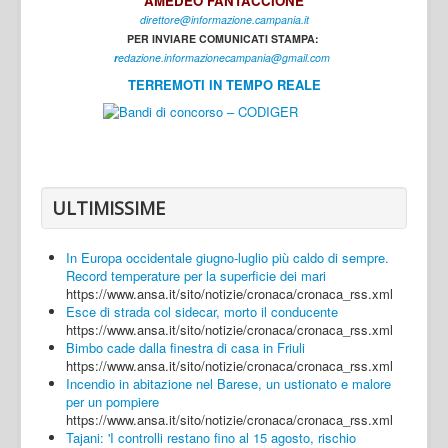
AMEDEO FANTACCIONE
direttore@informazione.campania.it
Interni
PER INVIARE COMUNICATI STAMPA:
Cultura
r
edazione.informazionecampania@gmail.com
TERREMOTI IN TEMPO REALE
Sport
Regione
Avellino
Benevento
ULTIMISSIME
Caserta
In Europa occidentale giugno-luglio più caldo di sempre.
Napoli
Record temperature per la superficie dei mari
https://www.ansa.it/sito/notizie/cronaca/cronaca_rss.xml
Salerno
Esce di strada col sidecar, morto il conducente
https://www.ansa.it/sito/notizie/cronaca/cronaca_rss.xml
Login
Bimbo cade dalla finestra di casa in Friuli
https://www.ansa.it/sito/notizie/cronaca/cronaca_rss.xml
Incendio in abitazione nel Barese, un ustionato e malore
per un pompiere
https://www.ansa.it/sito/notizie/cronaca/cronaca_rss.xml
Tajani: 'I controlli restano fino al 15 agosto, rischio