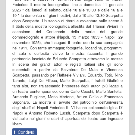
Federico II mostra iconografica fino a domenica 11 gennaio
2026 * dal lunedì al sabato, dalle 10 alle 13:30 e dalle 16 alle
19 * la domenica e i giorni festivi, dalle 10 alle 13:30 Scarpetta
dopo Scarpetta. Un secolo di ritorni e avventure sulle scene è
il titolo della mostra iconografica allestita dal Trianon Viviani in
occasione del Centenario della morte del grande
commediografo e attore (Napoli, 13 marzo 1853 - Napoli, 29
novembre 1925), che inaugurò il teatro con la sua compagnia
nel 1911. Con tante immagini; fotografie, locandine, programmi
di sala e curiosità visive la mostra racconta il grande
patrimonio lasciato da Eduardo Scarpetta attraverso le messe
in scena dei grandi attori e registi italiani che gli sono
succeduti: a partire da Salvatore De Muto e Vincenzo
Scarpetta, passando per Raffaele Viviani, Eduardo, Totò, Nino
Taranto, Luigi De Filippo, Mario Scarpetta, i fratelli Giuffrè e
tanti altri, non tralasciando l'interesse degli autori più legati a
un teatro contemporaneo, come Carlo Cecchi, Mario Santella,
Armando Pugliese, Mario Martone, Arturo Cirillo e Francesco
Saponaro. La mostra si avvale del patrocinio dell'università
degli studî di Napoli Federico II. Vi hanno collaborato Igina Di
Napoli e Antonio Roberto Lucidi. Scarpetta dopo Scarpetta è
visitabile nei giorni e orarî di apertura del teatro con ingresso
libero.
f
Condividi