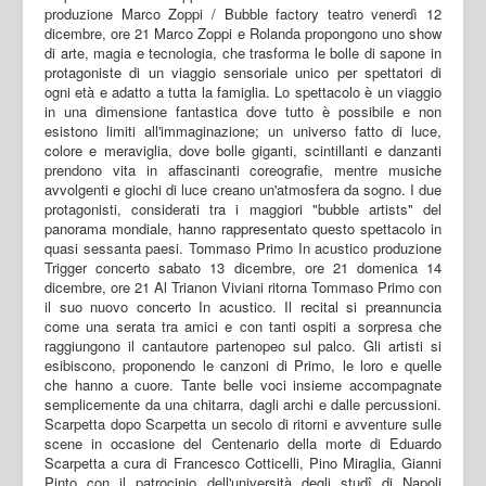
produzione Marco Zoppi / Bubble factory teatro venerdì 12
dicembre, ore 21 Marco Zoppi e Rolanda propongono uno show
di arte, magia e tecnologia, che trasforma le bolle di sapone in
protagoniste di un viaggio sensoriale unico per spettatori di
ogni età e adatto a tutta la famiglia. Lo spettacolo è un viaggio
in una dimensione fantastica dove tutto è possibile e non
esistono limiti all'immaginazione; un universo fatto di luce,
colore e meraviglia, dove bolle giganti, scintillanti e danzanti
prendono vita in affascinanti coreografie, mentre musiche
avvolgenti e giochi di luce creano un'atmosfera da sogno. I due
protagonisti, considerati tra i maggiori "bubble artists" del
panorama mondiale, hanno rappresentato questo spettacolo in
quasi sessanta paesi. Tommaso Primo In acustico produzione
Trigger concerto sabato 13 dicembre, ore 21 domenica 14
dicembre, ore 21 Al Trianon Viviani ritorna Tommaso Primo con
il suo nuovo concerto In acustico. Il recital si preannuncia
come una serata tra amici e con tanti ospiti a sorpresa che
raggiungono il cantautore partenopeo sul palco. Gli artisti si
esibiscono, proponendo le canzoni di Primo, le loro e quelle
che hanno a cuore. Tante belle voci insieme accompagnate
semplicemente da una chitarra, dagli archi e dalle percussioni.
Scarpetta dopo Scarpetta un secolo di ritorni e avventure sulle
scene in occasione del Centenario della morte di Eduardo
Scarpetta a cura di Francesco Cotticelli, Pino Miraglia, Gianni
Pinto con il patrocinio dell'università degli studî di Napoli