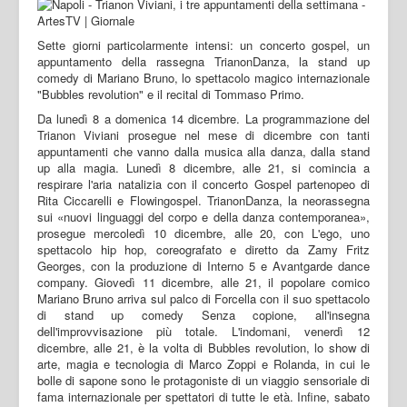
Sette giorni particolarmente intensi: un concerto gospel, un
appuntamento della rassegna TrianonDanza, la stand up
comedy di Mariano Bruno, lo spettacolo magico internazionale
"Bubbles revolution" e il recital di Tommaso Primo.
Da lunedì 8 a domenica 14 dicembre. La programmazione del
Trianon Viviani prosegue nel mese di dicembre con tanti
appuntamenti che vanno dalla musica alla danza, dalla stand
up alla magia. Lunedì 8 dicembre, alle 21, si comincia a
respirare l'aria natalizia con il concerto Gospel partenopeo di
Rita Ciccarelli e Flowingospel. TrianonDanza, la neorassegna
sui «nuovi linguaggi del corpo e della danza contemporanea»,
prosegue mercoledì 10 dicembre, alle 20, con L'ego, uno
spettacolo hip hop, coreografato e diretto da Zamy Fritz
Georges, con la produzione di Interno 5 e Avantgarde dance
company. Giovedì 11 dicembre, alle 21, il popolare comico
Mariano Bruno arriva sul palco di Forcella con il suo spettacolo
di stand up comedy Senza copione, all'insegna
dell'improvvisazione più totale. L'indomani, venerdì 12
dicembre, alle 21, è la volta di Bubbles revolution, lo show di
arte, magia e tecnologia di Marco Zoppi e Rolanda, in cui le
bolle di sapone sono le protagoniste di un viaggio sensoriale di
fama internazionale per spettatori di tutte le età. Infine, sabato