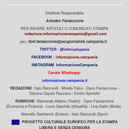
Direttore Responsabile
Amedeo Fantaccione
PER INVIARE ARTICOLI O COMUNICATI STAMPA
-
redazione.informazionecampania@gmail.com
pec:
dott.fantaccione@pecgiornalisti.campania.it
TWITTER
:
@inforcampania
FACEBOOK
:
informazione.campania
INSTAGRAM
:
InformazioneCampania
Canale Whattsapp
:
informazione.campania.it
REDAZIONE
: Italo Raimondi - Mirella Falco - Dario Fantaccione -
Tetyana Zayats Razzano - Emilio Spiniello
RUBRICHE
: Raimondo Adamo (Teatro) - Dario Fantaccione
(Economia e Finanza) - Lucio Garofalo (Attualità) - Lina Gatto (Moda) -
Marcello Gianferotti (Estero) - Italo Raimondi (Sport)
PROGETTO CULTURALE EUROPEO PER LA STAMPA
LIBERA E SENZA CENSURA