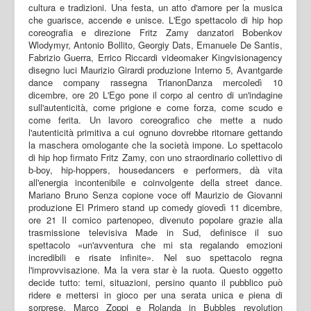
cultura e tradizioni. Una festa, un atto d'amore per la musica
che guarisce, accende e unisce. L'Ego spettacolo di hip hop
coreografia e direzione Fritz Zamy danzatori Bobenkov
Wlodymyr, Antonio Bollito, Georgiy Dats, Emanuele De Santis,
Fabrizio Guerra, Errico Riccardi videomaker Kingvisionagency
disegno luci Maurizio Girardi produzione Interno 5, Avantgarde
dance company rassegna TrianonDanza mercoledì 10
dicembre, ore 20 L'Ego pone il corpo al centro di un'indagine
sull'autenticità, come prigione e come forza, come scudo e
come ferita. Un lavoro coreografico che mette a nudo
l'autenticità primitiva a cui ognuno dovrebbe ritornare gettando
la maschera omologante che la società impone. Lo spettacolo
di hip hop firmato Fritz Zamy, con uno straordinario collettivo di
b-boy, hip-hoppers, housedancers e performers, dà vita
all'energia incontenibile e coinvolgente della street dance.
Mariano Bruno Senza copione voce off Maurizio de Giovanni
produzione El Primero stand up comedy giovedì 11 dicembre,
ore 21 Il comico partenopeo, divenuto popolare grazie alla
trasmissione televisiva Made in Sud, definisce il suo
spettacolo «un'avventura che mi sta regalando emozioni
incredibili e risate infinite». Nel suo spettacolo regna
l'improvvisazione. Ma la vera star è la ruota. Questo oggetto
decide tutto: temi, situazioni, persino quanto il pubblico può
ridere e mettersi in gioco per una serata unica e piena di
sorprese. Marco Zoppi e Rolanda in Bubbles revolution