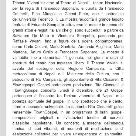
Trianon Viviani insieme al Teatro di Napoli - teatro Nazionale,
per la regia di Francesco Saponaro, è curata da Francesco
Cotticelli, Pino Miraglia e Gianni Pinto, con il patrocinio
dell'università Federico II. La mostra racconta il grande lascito
teatrale di Eduardo Scarpetta attraverso le messe in scena dei
grandi attori e registi italiani che gli sono succeduti: a partire da
Salvatore De Muto e Vincenzo Scarpetta, passando per
Raffaele Viviani, fino a figure della scena contemporanea,
come Carlo Cecchi, Mario Santella, Armando Pugliese, Mario
Martone, Arturo Cirillo e Francesco Saponaro. La mostra è
visitabile fino a domenica 11 gennaio, nei giorni e orarî di
apertura del teatro con ingresso libero. Il Trianon Viviani si
avvale del sostegno della Regione Campania, la Città
metropolitana di Napoli e il Ministero della Cultura, con il
patrocinio di Rai Campania. gli appuntamenti Rita Ciccarelli &
Flowingospel Gospel partenopeo produzione Rita Ciccarelli e
FlowingGospel concerto lunedì 8 dicembre, ore 21 Gospel
partenopeo è l'incontro tra l'anima viscerale di Napoli e la
potenza spirituale del gospel, in uno spettacolo che è canto,
ritmo e abbraccio universale. La cantante Rita Ciccarelli guida
l'ensemble FlowinGospel, in un programma di brani gospel,
composizioni originali e rivisitazioni inedite di canzoni
classiche napoletane. Un concerto all'insegna dell'energia
ritmica, di cori vibranti, di momenti di meditazione e di
esaltazione collettiva per vivere un'esperienza di spiritualità,