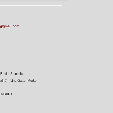
a@gmail.com
Emilio Spiniello
lità) - Lina Gatto (Moda) -
CENSURA