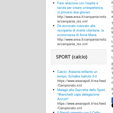
R
Fare relazione con l'ospite a
tavola per creare un'esperienza,
l
ci provano due giovani
e
http://www.ansa.it/campania/notiz
ie/campania_rss.xml
Da avvocato mancato alla
riscoperta di ricette cilentane, la
M
scommessa di Anna Maria
“
http://www.ansa.it/campania/notiz
L
ie/campania_rss.xml
i
SPORT (calcio)
U
E
Calcio: Atalanta brillante un
T
tempo, Schalke battuto 3-0
n
https://www.areanapoli.it/rss/feed
c
/Campionato.xml
I
Malagò alla Gazzetta dello Sport,
"Bianchedi capo delegazione
Azzurri"
https://www.areanapoli.it/rss/feed
/Campionato.xml
Il Napoli pareggia con il Celta