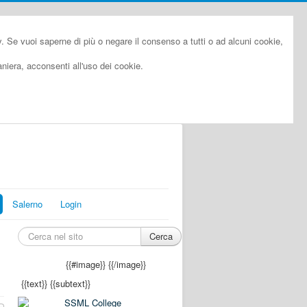
cy. Se vuoi saperne di più o negare il consenso a tutti o ad alcuni cookie,
iera, acconsenti all'uso dei cookie.
Salerno
Login
Cerca
{{#image}}
{{/image}}
{{text}}
{{subtext}}