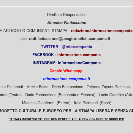
Direttore Responsabile
Amedeo Fantaccione
E ARTICOLI O COMUNICATI STAMPA -
redazione.informazionecampani
pec:
dott.fantaccione@pecgiornalisti.campania.it
TWITTER
:
@inforcampania
FACEBOOK
:
informazione.campania
INSTAGRAM
:
InformazioneCampania
Canale Whattsapp
:
informazione.campania.it
Italo Raimondi - Mirella Falco - Dario Fantaccione - Tetyana Zayats Razzano - 
mo (Teatro) - Dario Fantaccione (Economia e Finanza) - Lucio Garofalo (Attua
Marcello Gianferotti (Estero) - Italo Raimondi (Sport)
OGETTO CULTURALE EUROPEO PER LA STAMPA LIBERA E SENZA 
TESTATA INDIPENDENTE CHE NON BENEFICIA DI ALCUN CONTRIBUTO PUBBLICO