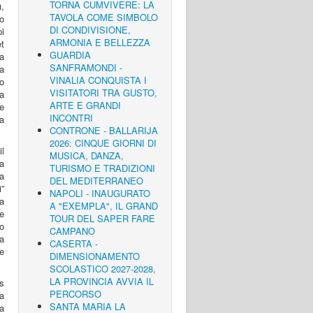
TORNA CUMVIVERE: LA
),
TAVOLA COME SIMBOLO
ro
DI CONDIVISIONE,
pi
ARMONIA E BELLEZZA
t
GUARDIA
na
SANFRAMONDI -
ra
VINALIA CONQUISTA I
io
VISITATORI TRA GUSTO,
a
ARTE E GRANDI
e
INCONTRI
a
CONTRONE - BALLARIJA
2026: CINQUE GIORNI DI
l
MUSICA, DANZA,
a
TURISMO E TRADIZIONI
a
DEL MEDITERRANEO
”
NAPOLI - INAUGURATO
a
A "EXEMPLA", IL GRAND
 e
TOUR DEL SAPER FARE
go
CAMPANO
na
CASERTA -
e
DIMENSIONAMENTO
SCOLASTICO 2027-2028,
LA PROVINCIA AVVIA IL
s
PERCORSO
a
SANTA MARIA LA
a