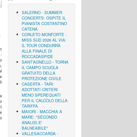
SALERNO - SUMMER
CONCERTS: OSPITE IL
PIANISTA COSTANTINO
CATENA
CORLETO MONFORTE -
MISS SUD 2026 AL VIA:
IL TOUR CONDURRÀ
in
ALLA FINALE DI
-
ROCCADASPIDE
io
SANT’AGNELLO - TORNA
a,
IL CAMPO SCUOLA
al
GRATUITO DELLA
le
PROTEZIONE CIVILE
li
CASERTA - TARI:
ADOTTATI CRITERI
MENO SPEREQUATI
la
PER IL CALCOLO DELLA
po
TARIFFA
st
MAIORI - MACCHIA A
 e
MARE: "SECONDO
no
ANALISI E'
BALNEABILE"
VALLESACCARDA -