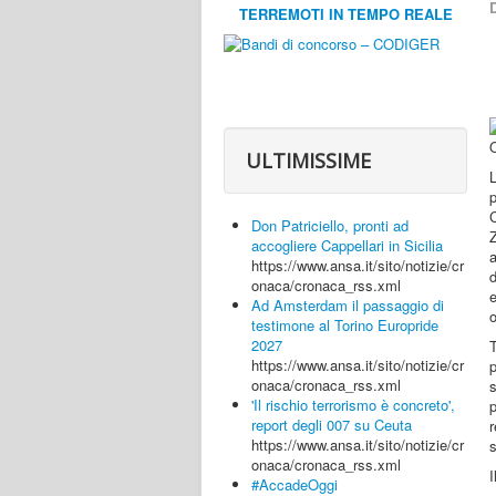
D
TERREMOTI IN TEMPO REALE
ULTIMISSIME
L
C
Don Patriciello, pronti ad
Z
accogliere Cappellari in Sicilia
a
https://www.ansa.it/sito/notizie/cr
d
onaca/cronaca_rss.xml
e
Ad Amsterdam il passaggio di
o
testimone al Torino Europride
2027
T
https://www.ansa.it/sito/notizie/cr
p
onaca/cronaca_rss.xml
s
'Il rischio terrorismo è concreto',
p
report degli 007 su Ceuta
r
https://www.ansa.it/sito/notizie/cr
onaca/cronaca_rss.xml
#AccadeOggi