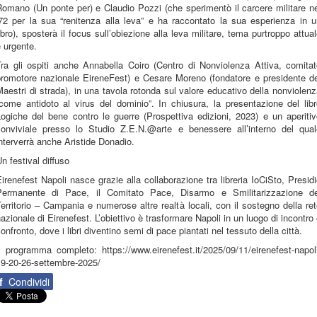
omano (Un ponte per) e Claudio Pozzi (che sperimentò il carcere militare n
’72 per la sua “renitenza alla leva” e ha raccontato la sua esperienza in u
ibro), sposterà il focus sull’obiezione alla leva militare, tema purtroppo attua
 urgente.
Tra gli ospiti anche Annabella Coiro (Centro di Nonviolenza Attiva, comitat
promotore nazionale EireneFest) e Cesare Moreno (fondatore e presidente de
aestri di strada), in una tavola rotonda sul valore educativo della nonviolen
come antidoto al virus del dominio”. In chiusura, la presentazione del lib
ogiche del bene contro le guerre (Prospettiva edizioni, 2023) e un aperiti
conviviale presso lo Studio Z.E.N.@arte e benessere all’interno del qual
nterverrà anche Aristide Donadio.
n festival diffuso
irenefest Napoli nasce grazie alla collaborazione tra libreria IoCiSto, Presid
Permanente di Pace, il Comitato Pace, Disarmo e Smilitarizzazione de
erritorio – Campania e numerose altre realtà locali, con il sostegno della re
azionale di Eirenefest. L’obiettivo è trasformare Napoli in un luogo di incontro
onfronto, dove i libri diventino semi di pace piantati nel tessuto della città.
l programma completo: https://www.eirenefest.it/2025/09/11/eirenefest-napol
19-20-26-settembre-2025/
f
Condividi