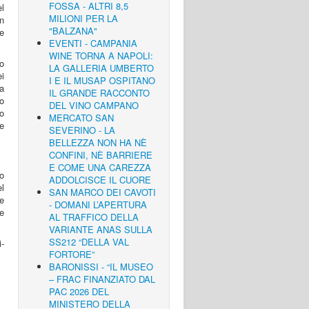
FOSSA - ALTRI 8,5
el
MILIONI PER LA
n
"BALZANA"
le
EVENTI - CAMPANIA
WINE TORNA A NAPOLI:
o
LA GALLERIA UMBERTO
i
I E IL MUSAP OSPITANO
za
IL GRANDE RACCONTO
ro
DEL VINO CAMPANO
vo
MERCATO SAN
e
SEVERINO - LA
BELLEZZA NON HA NÈ
CONFINI, NÈ BARRIERE
E COME UNA CAREZZA
io
ADDOLCISCE IL CUORE
l
SAN MARCO DEI CAVOTI
te
- DOMANI L’APERTURA
 e
AL TRAFFICO DELLA
VARIANTE ANAS SULLA
SS212 “DELLA VAL
i-
FORTORE”
BARONISSI - “IL MUSEO
– FRAC FINANZIATO DAL
PAC 2026 DEL
MINISTERO DELLA