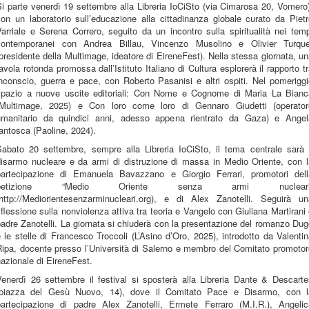
i parte venerdì 19 settembre alla Libreria IoCiSto (via Cimarosa 20, Vomero
on un laboratorio sull’educazione alla cittadinanza globale curato da Piet
arriale e Serena Correro, seguito da un incontro sulla spiritualità nei tem
contemporanei con Andrea Billau, Vincenzo Musolino e Olivier Turque
presidente della Multimage, ideatore di EireneFest). Nella stessa giornata, u
avola rotonda promossa dall’Istituto Italiano di Cultura esplorerà il rapporto t
nconscio, guerra e pace, con Roberto Pasanisi e altri ospiti. Nel pomerigg
spazio a nuove uscite editoriali: Con Nome e Cognome di Maria La Bianc
(Multimage, 2025) e Con loro come loro di Gennaro Giudetti (operator
umanitario da quindici anni, adesso appena rientrato da Gaza) e Angel
antosca (Paoline, 2024).
Sabato 20 settembre, sempre alla Libreria IoCiSto, il tema centrale sarà i
disarmo nucleare e da armi di distruzione di massa in Medio Oriente, con l
partecipazione di Emanuela Bavazzano e Giorgio Ferrari, promotori dell
petizione “Medio Oriente senza armi nucleari
(http://Mediorientesenzarminucleari.org), e di Alex Zanotelli. Seguirà un
iflessione sulla nonviolenza attiva tra teoria e Vangelo con Giuliana Martirani
adre Zanotelli. La giornata si chiuderà con la presentazione del romanzo Du
 le stelle di Francesco Troccoli (L’Asino d’Oro, 2025), introdotto da Valenti
Ripa, docente presso l’Università di Salerno e membro del Comitato promotor
azionale di EireneFest.
Venerdì 26 settembre il festival si sposterà alla Libreria Dante & Descarte
(piazza del Gesù Nuovo, 14), dove il Comitato Pace e Disarmo, con l
partecipazione di padre Alex Zanotelli, Ermete Ferraro (M.I.R.), Angelic