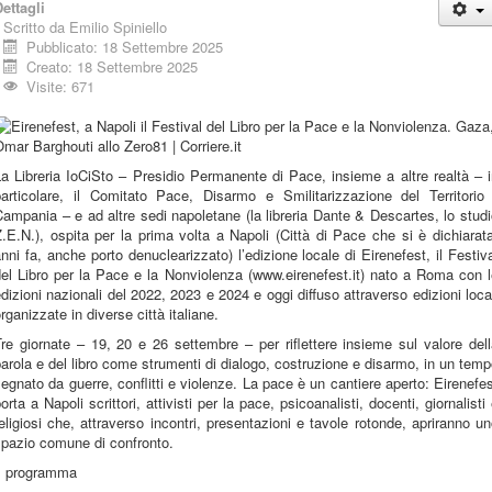
ettagli
Scritto da
Emilio Spiniello
Pubblicato: 18 Settembre 2025
Creato: 18 Settembre 2025
Visite: 671
a Libreria IoCiSto – Presidio Permanente di Pace, insieme a altre realtà – 
particolare, il Comitato Pace, Disarmo e Smilitarizzazione del Territorio 
ampania – e ad altre sedi napoletane (la libreria Dante & Descartes, lo stud
.E.N.), ospita per la prima volta a Napoli (Città di Pace che si è dichiarat
nni fa, anche porto denuclearizzato) l’edizione locale di Eirenefest, il Festiv
el Libro per la Pace e la Nonviolenza (www.eirenefest.it) nato a Roma con 
dizioni nazionali del 2022, 2023 e 2024 e oggi diffuso attraverso edizioni loca
rganizzate in diverse città italiane.
re giornate – 19, 20 e 26 settembre – per riflettere insieme sul valore del
arola e del libro come strumenti di dialogo, costruzione e disarmo, in un tem
egnato da guerre, conflitti e violenze. La pace è un cantiere aperto: Eirenefe
orta a Napoli scrittori, attivisti per la pace, psicoanalisti, docenti, giornalisti
eligiosi che, attraverso incontri, presentazioni e tavole rotonde, apriranno u
spazio comune di confronto.
Il programma