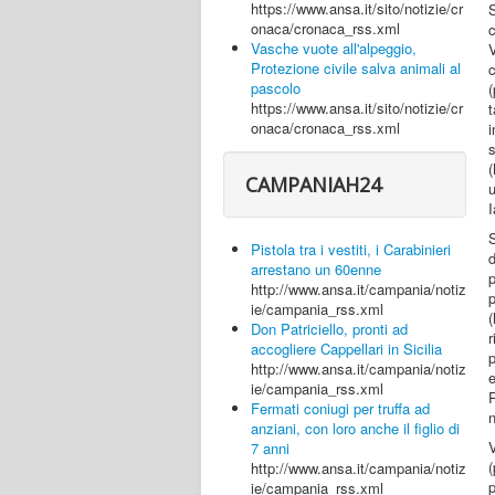
https://www.ansa.it/sito/notizie/cr
S
onaca/cronaca_rss.xml
c
Vasche vuote all'alpeggio,
V
Protezione civile salva animali al
pascolo
(
https://www.ansa.it/sito/notizie/cr
t
onaca/cronaca_rss.xml
i
CAMPANIAH24
I
Pistola tra i vestiti, i Carabinieri
arrestano un 60enne
http://www.ansa.it/campania/notiz
ie/campania_rss.xml
Don Patriciello, pronti ad
r
accogliere Cappellari in Sicilia
p
http://www.ansa.it/campania/notiz
e
ie/campania_rss.xml
Fermati coniugi per truffa ad
n
anziani, con loro anche il figlio di
7 anni
http://www.ansa.it/campania/notiz
ie/campania_rss.xml