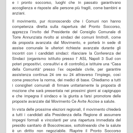
e i pronto soccorso, luoghi che in passato garantivano
accoglienza e risposte alle persone più fragili, come bambini e
anziani.
Il movimento, pur riconoscendo che i Comuni non hanno
competenza diretta sulla riapertura del Pronto Soccorso,
apprezza l’invito del Presidente del Consiglio Comunale di
Torre Annunziata rivolto ai sindaci dei comuni limitrofi, come
da proposta avanzata dal Movimento, e porterà in sede di
assise comunale le ulteriori richieste avanzate durante gli
incontri con i candidati sindaci: rilanciare la Conferenza dei
Sindaci (organismo istituito presso l' ASL Napoli 3 Sud con
poteri propositivi, consultivi e di controllo),e istituire una “Casa
della Comunità” presso l’ex ospedale civile, per garantire
assistenza continua 24 ore su 24 attraverso l’impiego, così
come prescrive la norma, dei medici di base. Chiediamo a tutti
i consiglieri comunali di firmare unitariamente la proposta di
mozione che sarà presentata nei prossimi giorni ai capigruppo
e che impegna il sindaco e la giunta a farsi promotore delle
proposte avanzate dal Movimento Ce Avite Accise a salute.
In vista delle prossime elezioni regionali, il movimento chiederà
a tutti i candidati alla Presidenza della Regione di assumere
impegni formali e vincolanti per una riapertura immediata del
presidio sanitario di Boscotrecase, sottolineando che la salute
è un diritto non negoziabile. Riaprire il Pronto Soccorso