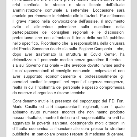
crisi sanitaria. lo stesso è stato fissato dall'attuale
amministrazione comunale a settembre. L’occasione sarà
cruciale per rinnovare le richieste alle istituzioni. Pur criticando
il grave ritardo nella convocazione dell’assise, il movimento
evita di alimentare polemiche sulla questione della
partecipazione dei consiglieri regionali e le discussioni
pretestuose che non affrontano il tema della sanità pubblica
nello specifico. Ricordiamo che la responsabilità della chiusura
del Pronto Soccorso ricade sia sulla Regione Campania – che,
dopo aver trasformato la struttura in Covid Center, ha
delocalizzato il personale medico senza garantirne il rientro –
sia sul Governo nazionale – che avrebbe dovuto inviare anche
i suoi rappresentanti al consiglio comunale - colpevole di non
aver supportato economicamente e professionalmente gli
operatori sanitari impegnati nei reparti di urgenza-emergenza,
realtà in cui l’incolumità del personale è spesso compromessa
da carenze di organico e risorse tecniche.
Consideriamo inutile la presenza del capogruppo del PD, l’on.
Mario Casillo ed altri rappresentanti regionali, con il quale
abbiamo avuto numerosi incontri che non hanno prodotto
nessun risultato, mentre il rimbalzo di responsabilità tra enti ha
aggravato la povertà sanitaria, costringendo molti cittadini in
difficoltà economica a rinunciare alle cure presso le strutture
pubbliche, in particolare presso i reparti di medicina di genere,