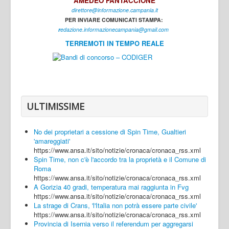
AMEDEO FANTACCIONE
direttore@informazione.campania.it
Interni
PER INVIARE COMUNICATI STAMPA:
Cultura
r
edazione.informazionecampania@gmail.com
TERREMOTI IN TEMPO REALE
Sport
Regione
Avellino
Benevento
ULTIMISSIME
Caserta
No dei proprietari a cessione di Spin Time, Gualtieri
Napoli
'amareggiati'
https://www.ansa.it/sito/notizie/cronaca/cronaca_rss.xml
Salerno
Spin Time, non c'è l'accordo tra la proprietà e il Comune di
Roma
Login
https://www.ansa.it/sito/notizie/cronaca/cronaca_rss.xml
A Gorizia 40 gradi, temperatura mai raggiunta in Fvg
https://www.ansa.it/sito/notizie/cronaca/cronaca_rss.xml
La strage di Crans, 'l'Italia non potrà essere parte civile'
https://www.ansa.it/sito/notizie/cronaca/cronaca_rss.xml
Provincia di Isernia verso il referendum per aggregarsi