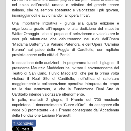
nel solco dell’eredità umana e artistica del grande tenore
italiano, che ha sempre sostenuto e valorizzato i più giovani,
incoraggiandoli e avvicinandoli all’opera lirica”.
Una importante iniziativa - giunta alla quarta edizione e
organizzata grazie all’impegno e alla dedizione del maestro
Walter Omaggio - che si propone di selezionare e valorizzare le
voci più talentuose che debutteranno nei ruoli dell’Opera
“Madama Butterfly”, a Vairano Patenora, e dell’Opera “Carmina
Burana” sul palco della Reggia di Carditello, con repliche
previste anche nella città di Portici.
In occasione delle audizioni - in programma lunedì 1 giugno - il
presidente Maurizio Maddaloni ha invitato il sovrintendente del
Teatro di San Carlo, Fulvio Macciardi, che per la prima volta
visiterà il Real Sito di Carditello, nell’ottica di rafforzare
maggiormente la collaborazione operativa intrapresa da tempo
tra le due istituzioni, e che la Fondazione Real Sito di
Carditello intende valorizzare ulteriormente.
In palio, martedì 2 giugno, il Premio del '700 musicale
napoletano, il riconoscimento “Cuore d'Oro” - da assegnare alla
voce più promettente - e il Premio consegnato dall’Accademia
della Fondazione Luciano Pavarotti.
f
Condividi