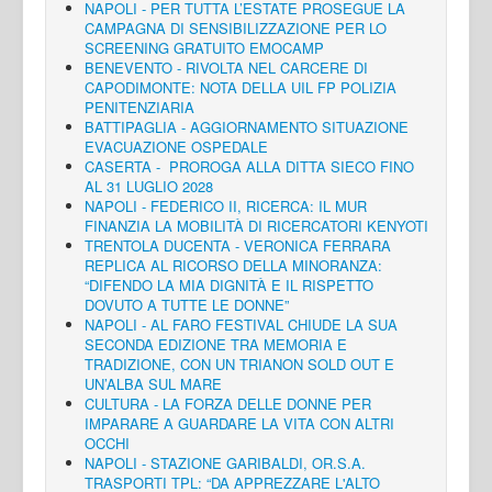
NAPOLI - PER TUTTA L’ESTATE PROSEGUE LA
CAMPAGNA DI SENSIBILIZZAZIONE PER LO
SCREENING GRATUITO EMOCAMP
BENEVENTO - RIVOLTA NEL CARCERE DI
CAPODIMONTE: NOTA DELLA UIL FP POLIZIA
PENITENZIARIA
BATTIPAGLIA - AGGIORNAMENTO SITUAZIONE
EVACUAZIONE OSPEDALE
CASERTA - PROROGA ALLA DITTA SIECO FINO
AL 31 LUGLIO 2028
NAPOLI - FEDERICO II, RICERCA: IL MUR
FINANZIA LA MOBILITÀ DI RICERCATORI KENYOTI
TRENTOLA DUCENTA - VERONICA FERRARA
REPLICA AL RICORSO DELLA MINORANZA:
“DIFENDO LA MIA DIGNITÀ E IL RISPETTO
DOVUTO A TUTTE LE DONNE”
NAPOLI - AL FARO FESTIVAL CHIUDE LA SUA
SECONDA EDIZIONE TRA MEMORIA E
TRADIZIONE, CON UN TRIANON SOLD OUT E
UN’ALBA SUL MARE
CULTURA - LA FORZA DELLE DONNE PER
IMPARARE A GUARDARE LA VITA CON ALTRI
OCCHI
NAPOLI - STAZIONE GARIBALDI, OR.S.A.
TRASPORTI TPL: “DA APPREZZARE L'ALTO