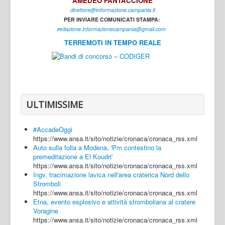
AMEDEO FANTACCIONE
direttore@informazione.campania.it
Interni
PER INVIARE COMUNICATI STAMPA:
Cultura
r
edazione.informazionecampania@gmail.com
TERREMOTI IN TEMPO REALE
Sport
Regione
Avellino
Benevento
ULTIMISSIME
Caserta
#AccadeOggi
Napoli
https://www.ansa.it/sito/notizie/cronaca/cronaca_rss.xml
Auto sulla folla a Modena, 'Pm contestino la
Salerno
premeditazione a El Koudri'
https://www.ansa.it/sito/notizie/cronaca/cronaca_rss.xml
Login
Ingv, tracimazione lavica nell'area craterica Nord dello
Stromboli
https://www.ansa.it/sito/notizie/cronaca/cronaca_rss.xml
Etna, evento esplosivo e attività stromboliana al cratere
Voragine
https://www.ansa.it/sito/notizie/cronaca/cronaca_rss.xml