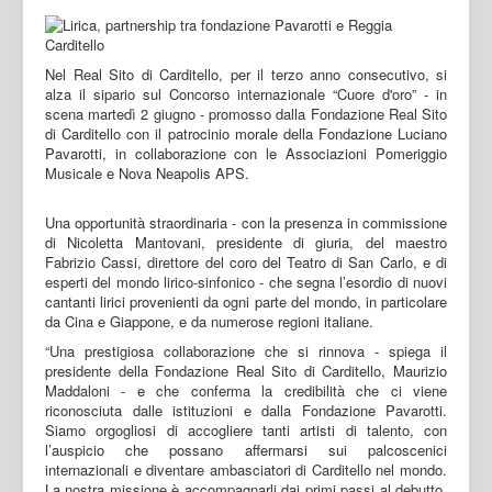
Nel Real Sito di Carditello, per il terzo anno consecutivo, si
alza il sipario sul Concorso internazionale “Cuore d'oro” - in
scena martedì 2 giugno - promosso dalla Fondazione Real Sito
di Carditello con il patrocinio morale della Fondazione Luciano
Pavarotti, in collaborazione con le Associazioni Pomeriggio
Musicale e Nova Neapolis APS.
Una opportunità straordinaria - con la presenza in commissione
di Nicoletta Mantovani, presidente di giuria, del maestro
Fabrizio Cassi, direttore del coro del Teatro di San Carlo, e di
esperti del mondo lirico-sinfonico - che segna l’esordio di nuovi
cantanti lirici provenienti da ogni parte del mondo, in particolare
da Cina e Giappone, e da numerose regioni italiane.
“Una prestigiosa collaborazione che si rinnova - spiega il
presidente della Fondazione Real Sito di Carditello, Maurizio
Maddaloni - e che conferma la credibilità che ci viene
riconosciuta dalle istituzioni e dalla Fondazione Pavarotti.
Siamo orgogliosi di accogliere tanti artisti di talento, con
l’auspicio che possano affermarsi sui palcoscenici
internazionali e diventare ambasciatori di Carditello nel mondo.
La nostra missione è accompagnarli dai primi passi al debutto,