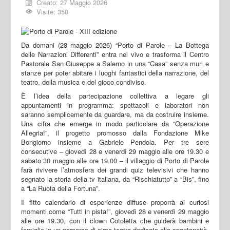
Creato: 27 Maggio 2026
Visite: 358
Da domani (28 maggio 2026) “Porto di Parole – La Bottega
delle Narrazioni Differenti” entra nel vivo e trasforma il Centro
Pastorale San Giuseppe a Salerno in una “Casa” senza muri e
stanze per poter abitare i luoghi fantastici della narrazione, del
teatro, della musica e del gioco condiviso.
È l’idea della partecipazione collettiva a legare gli
appuntamenti in programma: spettacoli e laboratori non
saranno semplicemente da guardare, ma da costruire insieme.
Una cifra che emerge in modo particolare da “Operazione
Allegria!”, il progetto promosso dalla Fondazione Mike
Bongiorno insieme a Gabriele Pendola. Per tre sere
consecutive – giovedì 28 e venerdì 29 maggio alle ore 19.30 e
sabato 30 maggio alle ore 19.00 – il villaggio di Porto di Parole
farà rivivere l’atmosfera dei grandi quiz televisivi che hanno
segnato la storia della tv italiana, da “Rischiatutto” a “Bis”, fino
a “La Ruota della Fortuna”.
Il fitto calendario di esperienze diffuse proporrà ai curiosi
momenti come “Tutti in pista!”, giovedì 28 e venerdì 29 maggio
alle ore 19.30, con il clown Cotoletta che guiderà bambini e
famiglie in un percorso di circo-teatro dedicato alla spontaneità,