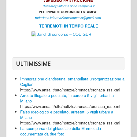
AMEDEO FANTACCIONE
direttore@informazione.campania.it
Interni
PER INVIARE COMUNICATI STAMPA:
Cultura
r
edazione.informazionecampania@gmail.com
TERREMOTI IN TEMPO REALE
Sport
Regione
Avellino
Benevento
ULTIMISSIME
Caserta
Immigrazione clandestina, smantellata un'organizzazione a
Napoli
Cagliari
https://www.ansa.it/sito/notizie/cronaca/cronaca_rss.xml
Salerno
Arresto illegale e peculato, in carcere 5 vigili urbani a
Milano
Login
https://www.ansa.it/sito/notizie/cronaca/cronaca_rss.xml
Falso ideologico e peculato, arrestati 5 vigili urbani a
Milano
https://www.ansa.it/sito/notizie/cronaca/cronaca_rss.xml
La scomparsa del ghiacciaio della Marmolada
documentata da due foto