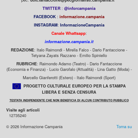
TWITTER
:
@inforcampania
FACEBOOK
:
informazione.campania
INSTAGRAM
:
InformazioneCampania
Canale Whattsapp
:
informazione.campania.it
REDAZIONE
: Italo Raimondi - Mirella Falco - Dario Fantaccione -
Tetyana Zayats Razzano - Emilio Spiniello
RUBRICHE
: Raimondo Adamo (Teatro) - Dario Fantaccione
(Economia e Finanza) - Lucio Garofalo (Attualità) - Lina Gatto (Moda) -
Marcello Gianferotti (Estero) - Italo Raimondi (Sport)
PROGETTO CULTURALE EUROPEO PER LA STAMPA
LIBERA E SENZA CENSURA
TESTATA INDIPENDENTE CHE NON BENEFICIA DI ALCUN CONTRIBUTO PUBBLICO
Visite agli articoli
12735240
© 2026 Informazione Campania
Torna su