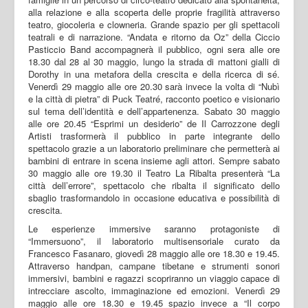
alla relazione e alla scoperta delle proprie fragilità attraverso
teatro, giocoleria e clowneria. Grande spazio per gli spettacoli
teatrali e di narrazione. “Andata e ritorno da Oz” della Ciccio
Pasticcio Band accompagnerà il pubblico, ogni sera alle ore
18.30 dal 28 al 30 maggio, lungo la strada di mattoni gialli di
Dorothy in una metafora della crescita e della ricerca di sé.
Venerdì 29 maggio alle ore 20.30 sarà invece la volta di “Nubì
e la città di pietra” di Puck Teatré, racconto poetico e visionario
sul tema dell’identità e dell’appartenenza. Sabato 30 maggio
alle ore 20.45 “Esprimi un desiderio” de Il Carrozzone degli
Artisti trasformerà il pubblico in parte integrante dello
spettacolo grazie a un laboratorio preliminare che permetterà ai
bambini di entrare in scena insieme agli attori. Sempre sabato
30 maggio alle ore 19.30 il Teatro La Ribalta presenterà “La
città dell’errore”, spettacolo che ribalta il significato dello
sbaglio trasformandolo in occasione educativa e possibilità di
crescita.
Le esperienze immersive saranno protagoniste di
“Immersuono”, il laboratorio multisensoriale curato da
Francesco Fasanaro, giovedì 28 maggio alle ore 18.30 e 19.45.
Attraverso handpan, campane tibetane e strumenti sonori
immersivi, bambini e ragazzi scopriranno un viaggio capace di
intrecciare ascolto, immaginazione ed emozioni. Venerdì 29
maggio alle ore 18.30 e 19.45 spazio invece a “Il corpo