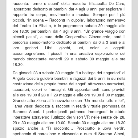
racconta: forme e suoni” della maestra Elisabetta De Caro,
laboratorio dedicato ai bambini dai 4 agli 8 anni per esplorare il
rapporto tra corpo, movimento e musica. Sempre per i più
piccoli, “In scena – Racconti in cupola”, laboratorio immersivo
del Teatro La Ribalta, è in programma sabato 30 maggio alle
ore 18.30 per bambini dai 4 agli 8 anni. “Un grande viaggio con
piccoli passi”, a cura della Cooperativa Giovamente, sarà il
percorso senso-motorio dedicato ai bambini da 0 a 3 anni e ai
loro genitori. Libri, giochi, luci, colori e oggetti
accompagneranno i piccoli in una creativa esplorazione del
mondo circostante venerdì 29 e sabato 30 maggio alle ore
18.30.
Da giovedì 28 a sabato 30 maggio “La bottega dei sognatori” di
Angelo Coscia guiderà bambini e ragazzi dai 5 anni in su nella
costruzione della propria “casa dei sogni” attraverso narrazioni,
laboratori, colori e immagini. Gli appuntamenti sono previsti
alle ore 19.00 il 28 e il 29 maggio e alle ore 19.30 il 30 maggio.
Grande attenzione all’innovazione con “Un mondo tutto mio!”,
l’area visori dedicata ai racconti in realtà virtuale promossa da
Saremo Alberi. I partecipanti potranno immergersi in storie
interattive attraverso l’utilizzo dei visori VR nelle serate del 28,
29 e 30 maggio alle ore 19.00. Sabato 30 maggio alle ore 18.30
spazio anche a “Ti racconto… Prosciutto e uova verdi”,
spettacolo di narrazione e clowneria a cura di Saremo Alberi,