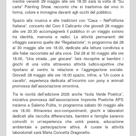
mentre venerdì 29 maggio alle ore 18.30 sarà la volta di “Su
carta” Painting Show, racconto che si trasforma dal vivo in
forma, colore e immagine davanti agli occhi del pubblico.
Spazio alla musica e alle tradizioni con “Casa – NaPolifonia
Italiana”, concerto del Coro Il Calicanto che giovedì 28 maggio
alle ore 20.30 accompagnerà il pubblico in un viaggio sonoro
tra identità, memoria e radici. Le attività permanenti del
villaggio saranno quelle dei “Regalastorie”, in programma dal 28
al 30 maggio alle ore 18.00, dedicate alla lettura condivisa e
alle fiabe raccontate ad alta voce. Dal 28 al 30 maggio alle ore
18.00, “Una strada…per giocare” farà riscoprire ai bambini i
giochi di una volta attraverso attività ludico-sportive che
riportano al centro la relazione e l’aggregazione sociale.
Giovedì 28 maggio alle ore 18.00 spazio, infine, a “Un cuore a
cavallo”, esperienza dedicata all’incontro con pony e animali
promossa dall’associazione omonima.
Tra le novità dell’edizione 2026 anche “Isola Verde Poetica”,
iniziativa promossa dall’associazione Impronte Poetiche APS
insieme a Salerno Pulita, in programma sabato 30 maggio alle
ore 18.00. Attraverso eco-componimenti, giochi e laboratori
dedicati alla raccolta differenziata, bambini e famiglie saranno
coinvolti in un’esperienza che unirà poesia, educazione
ambientale e partecipazione attiva. A curare le attività
laboratoriali sarà Maria Concetta Dragonetto.