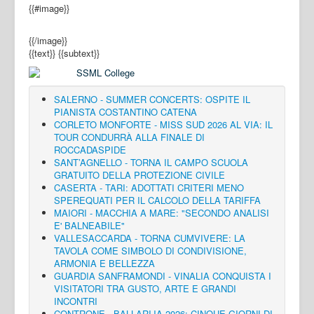
{{#image}}
{{/image}}
{{text}}
{{subtext}}
SALERNO - SUMMER CONCERTS: OSPITE IL
PIANISTA COSTANTINO CATENA
CORLETO MONFORTE - MISS SUD 2026 AL VIA: IL
TOUR CONDURRÀ ALLA FINALE DI
ROCCADASPIDE
SANT’AGNELLO - TORNA IL CAMPO SCUOLA
GRATUITO DELLA PROTEZIONE CIVILE
CASERTA - TARI: ADOTTATI CRITERI MENO
SPEREQUATI PER IL CALCOLO DELLA TARIFFA
MAIORI - MACCHIA A MARE: "SECONDO ANALISI
E' BALNEABILE"
VALLESACCARDA - TORNA CUMVIVERE: LA
TAVOLA COME SIMBOLO DI CONDIVISIONE,
ARMONIA E BELLEZZA
GUARDIA SANFRAMONDI - VINALIA CONQUISTA I
VISITATORI TRA GUSTO, ARTE E GRANDI
INCONTRI
CONTRONE - BALLARIJA 2026: CINQUE GIORNI DI