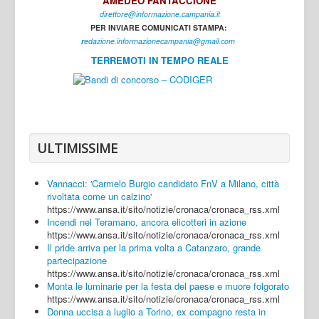
AMEDEO FANTACCIONE
direttore@informazione.campania.it
Interni
PER INVIARE COMUNICATI STAMPA:
Cultura
r
edazione.informazionecampania@gmail.com
TERREMOTI IN TEMPO REALE
Sport
Regione
Avellino
Benevento
ULTIMISSIME
Caserta
Vannacci: 'Carmelo Burgio candidato FnV a Milano, città
Napoli
rivoltata come un calzino'
https://www.ansa.it/sito/notizie/cronaca/cronaca_rss.xml
Salerno
Incendi nel Teramano, ancora elicotteri in azione
https://www.ansa.it/sito/notizie/cronaca/cronaca_rss.xml
Login
Il pride arriva per la prima volta a Catanzaro, grande
partecipazione
https://www.ansa.it/sito/notizie/cronaca/cronaca_rss.xml
Monta le luminarie per la festa del paese e muore folgorato
https://www.ansa.it/sito/notizie/cronaca/cronaca_rss.xml
Donna uccisa a luglio a Torino, ex compagno resta in