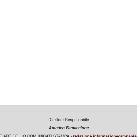
Direttore Responsabile
Amedeo Fantaccione
E ARTICOLI O COMUNICATI STAMPA -
redazione.informazionecampani