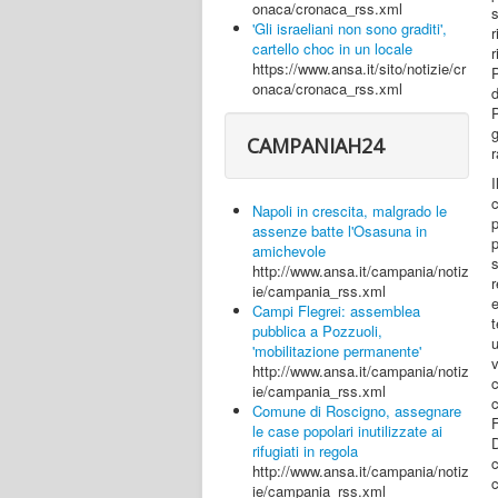
onaca/cronaca_rss.xml
s
'Gli israeliani non sono graditi',
r
cartello choc in un locale
https://www.ansa.it/sito/notizie/cr
onaca/cronaca_rss.xml
P
CAMPANIAH24
Napoli in crescita, malgrado le
p
assenze batte l'Osasuna in
amichevole
http://www.ansa.it/campania/notiz
ie/campania_rss.xml
Campi Flegrei: assemblea
t
pubblica a Pozzuoli,
'mobilitazione permanente'
http://www.ansa.it/campania/notiz
ie/campania_rss.xml
Comune di Roscigno, assegnare
F
le case popolari inutilizzate ai
rifugiati in regola
c
http://www.ansa.it/campania/notiz
ie/campania_rss.xml