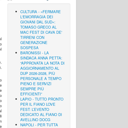
CULTURA - «FERMARE
L'EMORRAGIA DEI
GIOVANI DAL SUD»:
TOMASO GRECO AL
MAC FEST DI CAVA DE'
TIRRENI CON
l
GENERAZIONE
ro
SOSPESA
l
BARONISSI - LA
SINDACA ANNA PETTA:
,
“APPROVATA LA NOTA DI
,
AGGIORNAMENTO AL
DUP 2026-2028, PIÙ
PERSONALE A TEMPO
o
PIENO E SERVIZI
le
SEMPRE PIÙ
le
EFFICIENTI”
go
LAPIO - TUTTO PRONTO
o
PER IL FIANO LOVE
o
FEST: L’EVENTO
al
DEDICATO AL FIANO DI
di
AVELLINO DOCG
n
NAPOLI - PER TUTTA
e