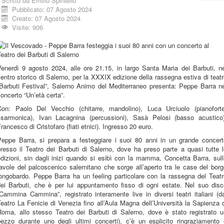
Scritto da
Emilio Spiniello
Pubblicato: 07 Agosto 2024
Creato: 07 Agosto 2024
Visite: 906
Venerdì 9 agosto 2024, alle ore 21.15, in largo Santa Maria dei Barbuti, ne
entro storico di Salerno, per la XXXIX edizione della rassegna estiva di teat
“Barbuti Festival”, Salerno Animo del Mediterraneo presenta: Peppe Barra ne
oncerto “Un’età certa”.
Con: Paolo Del Vecchio (chitarre, mandolino), Luca Urciuolo (pianoforte
fisarmonica), Ivan Lacagnina (percussioni), Sasà Pelosi (basso acustico)
rancesco di Cristofaro (fiati etnici). Ingresso 20 euro.
Peppe Barra, si prepara a festeggiare i suoi 80 anni in un grande concert
resso il Teatro dei Barbuti di Salerno, dove ha preso parte a quasi tutte 
dizioni, sin dagli inizi quando si esibì con la mamma, Concetta Barra, sul
avole del palcoscenico salernitano che sorge all’aperto tra le case del bor
longobardo. Peppe Barra ha un feeling particolare con la rassegna del Teatr
dei Barbuti, che è per lui appuntamento fisso di ogni estate. Nel suo disc
Cammina Cammina”, registrato interamente live in diversi teatri italiani (d
eatro La Fenicie di Venezia fino all’Aula Magna dell’Università la Sapienza 
Roma, allo stesso Teatro dei Barbuti di Salerno, dove è stato registrato u
pezzo durante uno degli ultimi concerti), c’è un esplicito ringraziamento 