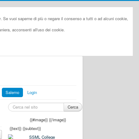
cy. Se vuoi saperne di più o negare il consenso a tutti o ad alcuni cookie,
iera, acconsenti all'uso dei cookie.
Salerno
Login
Cerca
{{#image}}
{{/image}}
{{text}}
{{subtext}}