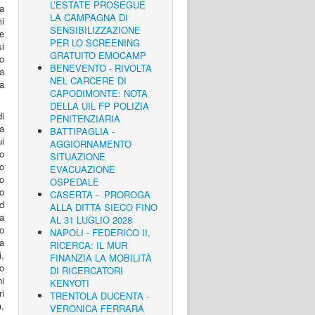
L’ESTATE PROSEGUE
ta
LA CAMPAGNA DI
mi
SENSIBILIZZAZIONE
e
PER LO SCREENING
i
GRATUITO EMOCAMP
o
BENEVENTO - RIVOLTA
na
NEL CARCERE DI
a
CAPODIMONTE: NOTA
DELLA UIL FP POLIZIA
i
PENITENZIARIA
a
BATTIPAGLIA -
ui
AGGIORNAMENTO
o
SITUAZIONE
o
EVACUAZIONE
o
OSPEDALE
o
CASERTA - PROROGA
ad
ALLA DITTA SIECO FINO
a
AL 31 LUGLIO 2028
o
NAPOLI - FEDERICO II,
a
RICERCA: IL MUR
,
FINANZIA LA MOBILITÀ
no
DI RICERCATORI
i
KENYOTI
ri
TRENTOLA DUCENTA -
,
VERONICA FERRARA