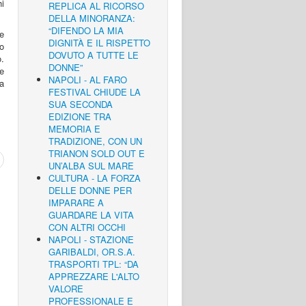
hi
REPLICA AL RICORSO
DELLA MINORANZA:
“DIFENDO LA MIA
 e
DIGNITÀ E IL RISPETTO
no
DOVUTO A TUTTE LE
o.
DONNE”
te
NAPOLI - AL FARO
a
FESTIVAL CHIUDE LA
SUA SECONDA
EDIZIONE TRA
MEMORIA E
TRADIZIONE, CON UN
TRIANON SOLD OUT E
UN’ALBA SUL MARE
CULTURA - LA FORZA
DELLE DONNE PER
IMPARARE A
GUARDARE LA VITA
CON ALTRI OCCHI
NAPOLI - STAZIONE
GARIBALDI, OR.S.A.
TRASPORTI TPL: “DA
APPREZZARE L'ALTO
VALORE
PROFESSIONALE E