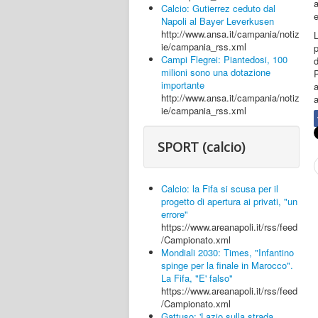
a
Calcio: Gutierrez ceduto dal
e
Napoli al Bayer Leverkusen
http://www.ansa.it/campania/notiz
L
ie/campania_rss.xml
p
Campi Flegrei: Piantedosi, 100
d
milioni sono una dotazione
P
importante
http://www.ansa.it/campania/notiz
a
ie/campania_rss.xml
SPORT (calcio)
Calcio: la Fifa si scusa per il
progetto di apertura ai privati, "un
errore"
https://www.areanapoli.it/rss/feed
/Campionato.xml
Mondiali 2030: Times, "Infantino
spinge per la finale in Marocco".
La Fifa, "E' falso"
https://www.areanapoli.it/rss/feed
/Campionato.xml
Gattuso: 'Lazio sulla strada