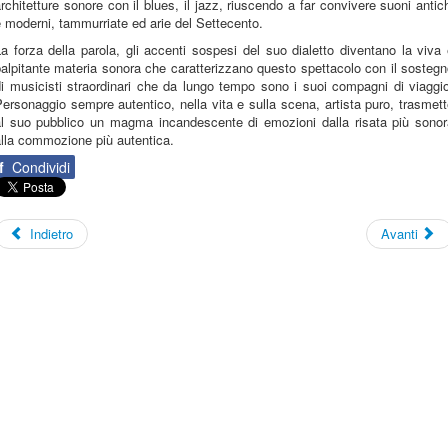
rchitetture sonore con il blues, il jazz, riuscendo a far convivere suoni antic
 moderni, tammurriate ed arie del Settecento.
a forza della parola, gli accenti sospesi del suo dialetto diventano la viva
alpitante materia sonora che caratterizzano questo spettacolo con il sosteg
i musicisti straordinari che da lungo tempo sono i suoi compagni di viaggi
ersonaggio sempre autentico, nella vita e sulla scena, artista puro, trasmet
al suo pubblico un magma incandescente di emozioni dalla risata più sonor
lla commozione più autentica.
f
Condividi
Indietro
Avanti