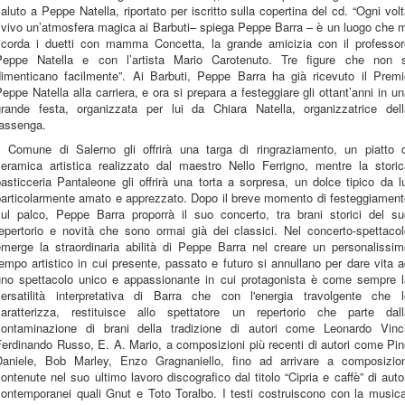
aluto a Peppe Natella, riportato per iscritto sulla copertina del cd. “Ogni vol
ivivo un’atmosfera magica ai Barbuti– spiega Peppe Barra – è un luogo che 
ricorda i duetti con mamma Concetta, la grande amicizia con il professor
Peppe Natella e con l’artista Mario Carotenuto. Tre figure che non s
dimenticano facilmente”. Ai Barbuti, Peppe Barra ha già ricevuto il Premi
eppe Natella alla carriera, e ora si prepara a festeggiare gli ottant’anni in u
grande festa, organizzata per lui da Chiara Natella, organizzatrice dell
rassenga.
Il Comune di Salerno gli offrirà una targa di ringraziamento, un piatto d
ceramica artistica realizzato dal maestro Nello Ferrigno, mentre la storic
asticceria Pantaleone gli offrirà una torta a sorpresa, un dolce tipico da l
particolarmente amato e apprezzato. Dopo il breve momento di festeggiament
sul palco, Peppe Barra proporrà il suo concerto, tra brani storici del su
repertorio e novità che sono ormai già dei classici. Nel concerto-spettacol
emerge la straordinaria abilità di Peppe Barra nel creare un personalissim
empo artistico in cui presente, passato e futuro si annullano per dare vita 
uno spettacolo unico e appassionante in cui protagonista è come sempre l
versatilità interpretativa di Barra che con l'energia travolgente che l
caratterizza, restituisce allo spettatore un repertorio che parte dall
contaminazione di brani della tradizione di autori come Leonardo Vinci
erdinando Russo, E. A. Mario, a composizioni più recenti di autori come Pi
Daniele, Bob Marley, Enzo Gragnaniello, fino ad arrivare a composizion
ontenute nel suo ultimo lavoro discografico dal titolo “Cipria e caffè” di auto
contemporanei quali Gnut e Toto Toralbo. I testi costruiscono con la musica