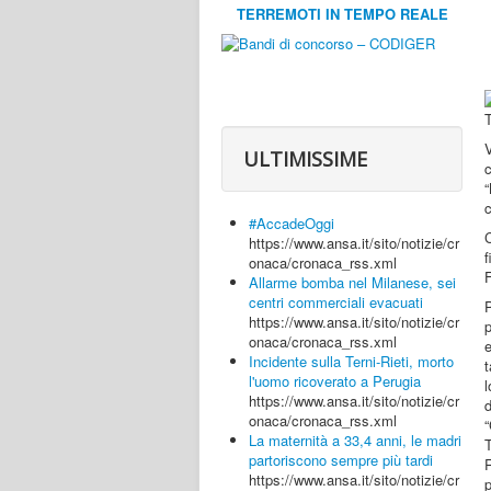
TERREMOTI IN TEMPO REALE
ULTIMISSIME
c
c
#AccadeOggi
https://www.ansa.it/sito/notizie/cr
onaca/cronaca_rss.xml
F
Allarme bomba nel Milanese, sei
centri commerciali evacuati
https://www.ansa.it/sito/notizie/cr
p
onaca/cronaca_rss.xml
e
Incidente sulla Terni-Rieti, morto
t
l'uomo ricoverato a Perugia
https://www.ansa.it/sito/notizie/cr
onaca/cronaca_rss.xml
“
La maternità a 33,4 anni, le madri
T
partoriscono sempre più tardi
https://www.ansa.it/sito/notizie/cr