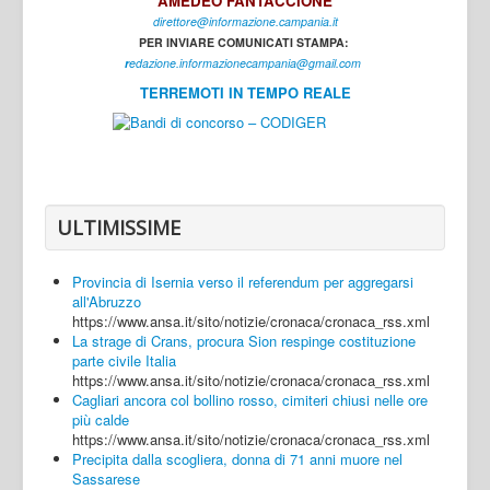
AMEDEO FANTACCIONE
direttore@informazione.campania.it
Interni
PER INVIARE COMUNICATI STAMPA:
Cultura
r
edazione.informazionecampania@gmail.com
TERREMOTI IN TEMPO REALE
Sport
Regione
Avellino
Benevento
ULTIMISSIME
Caserta
Provincia di Isernia verso il referendum per aggregarsi
Napoli
all'Abruzzo
https://www.ansa.it/sito/notizie/cronaca/cronaca_rss.xml
Salerno
La strage di Crans, procura Sion respinge costituzione
parte civile Italia
Login
https://www.ansa.it/sito/notizie/cronaca/cronaca_rss.xml
Cagliari ancora col bollino rosso, cimiteri chiusi nelle ore
più calde
https://www.ansa.it/sito/notizie/cronaca/cronaca_rss.xml
Precipita dalla scogliera, donna di 71 anni muore nel
Sassarese