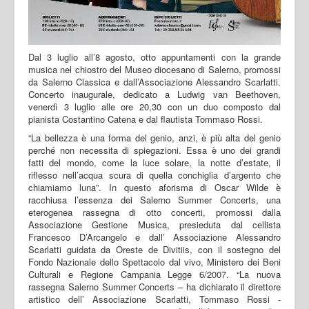
Dal 3 luglio all’8 agosto, otto appuntamenti con la grande
musica nel chiostro del Museo diocesano di Salerno, promossi
da Salerno Classica e dall’Associazione Alessandro Scarlatti.
Concerto inaugurale, dedicato a Ludwig van Beethoven,
venerdì 3 luglio alle ore 20,30 con un duo composto dal
pianista Costantino Catena e dal flautista Tommaso Rossi.
“La bellezza è una forma del genio, anzi, è più alta del genio perché non necessita di spiegazioni. Essa è uno dei grandi fatti del mondo, come la luce solare, la notte d’estate, il riflesso nell’acqua scura di quella conchiglia d’argento che chiamiamo luna”. In questo aforisma di Oscar Wilde è racchiusa l’essenza dei Salerno Summer Concerts, una eterogenea rassegna di otto concerti, promossi dalla Associazione Gestione Musica, presieduta dal cellista Francesco D’Arcangelo e dall’ Associazione Alessandro Scarlatti guidata da Oreste de Divitiis, con il sostegno del Fondo Nazionale dello Spettacolo dal vivo, Ministero dei Beni Culturali e Regione Campania Legge 6/2007. “La nuova rassegna Salerno Summer Concerts – ha dichiarato il direttore artistico dell’ Associazione Scarlatti, Tommaso Rossi - rappresenta un esempio virtuoso di collaborazioni tra due associazioni come Gestione Musica e Associazione Alessandro Scarlatti che pongono il repertorio cameristico tra i principali interessi della propria attività . Oggi fare rete tra associazioni musicali significa trovare un modo nuovo intelligente per vincere la sfida di diffondere il repertorio musicale d’arte al maggior numero possibile di appassionati , cercando strade diverse per avvicinare i giovani a un repertorio di grande bellezza”. “Salerno Summer Concerts nasce – ha continuato il direttore artistico dell’Associazione Gestione Musica, Costantino Catena - con il desiderio di offrire alla città un percorso musicale capace di coniugare qualità artistica, varietà di proposte e vicinanza al pubblico. Ogni concerto è pensato come un'occasione di incontro, in cui la musica da camera possa rivelare tutta la sua forza espressiva e la sua straordinaria capacità di parlare a sensibilità diverse: auspichiamo che questa rassegna diventi un appuntamento atteso, contribuendo ad arricchire la vita culturale di Salerno”. Sarà il chiostro del Museo Diocesano, lo scenario delle otto serate che vedranno, venerdì 3 luglio, alle ore 20,30, i due direttori artistici, il pianista Costantino Catena e il flautista Tommaso Rossi, unirsi in un duo che inaugurerà sia la rassegna, che le celebrazioni beethoveniane, per il bicentenario della morte, le quali avranno il loro punto culminante il prossimo anno. Si inizierà con la Sonata in si bemolle maggiore, WoO, HA11, la prima delle composizioni da camera con pianoforte di Ludwig van Beethoven. Come quasi tutti i lavori del genere, il brano conferma un'evidente matrice di musica su commissione e “di consumo”, imposta all'autore dalle condizioni sociali di fine '700 e proseguita sull'esempio lasciato dai maestri spirituali Haydn e Mozart. Si tratta quindi di opera significativa, e utile a delineare meglio questa fase di «apprendistato» del musicista. composta nel 1792, la Sonata si presenta in forma di vero e proprio duo, evitando cioè i limiti derivabili da un rapporto di sudditanza tra i due strumenti e offrendo invece una prospettiva saldamente equilibrata, in cui entrambi i protagonisti rivestono medesimo valore e importanza, a conferma del nuovo ambito inaugurato quindici anni prima dalle Sonate mozartiane per violino e pianoforte. Costante è l'impegno che soprattutto l'Allegro iniziale richiede all'esecutore, chiamato a misurarsi in una serrata e incalzante sequenza di passaggi virtuosistico-espressivi, in cui suggestivo risalto assumono le frequenti trasposizioni dal registro grave a quello acuto, sempre sostenute da un dosato “appoggio” fonico-timbrico del pianoforte. Pacati e scorrevoli sono poi i toni della Polonaise, che, come pure il breve Largo successivo, si pone quale appropriato momento transitorio di piacevole immediatezza. Il quarto movimento propone infine una serie di brillanti variazioni su un tema di Minuetto, che, elaborato con maestria, conduce a un vibrante unisono dei due strumenti: inatteso giunge così il finale, che accomuna flauto e pianoforte quasi sottovoce in una sorprendente e delicatissima conclusione. Costantino Catena donerà alla platea la Sonata per pianoforte n.14 in do diesis minore op. 27 n. 2 “Al chiaro di luna”, uno dei più celebri tra i moonlight della storia della musica, celebre nella inconsueta disposizione dei suoi movimenti, – ha scritto nel 1802 la Allgemeine Musikalische Zeitung- “in ciò ch’esso ha di eccellente e di suo particolare”. In effetti, non solo la Sonata inizia con un Adagio sostenuto, ma si apre con una indicazione rivelatrice del modo nuovo di pensare il suono del pianoforte. Quando Beethoven scrive “si deve suonare tutto questo pezzo delicatissimamente e senza sordino”, non dice semplicemente che il pezzo va suonato facendo uso del pedale di risonanza, ma anche che l’uso del pedale deve combinarsi con un certo modo di attaccare il tasto. Il gentile ritmo ternario dell’Adagio trova il suo naturale respiro cantabile all’interno d’una semplice forma tripartita, in cui la sezione centrale, variando il movimento delle terzine di crome dell’accompagnamento, suona come un delicato svolgimento modulante della sezione principale. Definito una volta da Liszt “un fiore fra due abissi”, l’Allegretto in re bemolle maggiore ha le dimensioni e il carattere espressivo rasserenato di un intermezzo che, con la grazia danzante del suo tema e la simmetria della forma, sembra rievocare certo stile galante del Settecento. Sulla fragilità crepuscolare dell’Allegretto sì abbatte invece con inaudita violenza l’impetuoso dilagare del Presto agitato conclusivo, in cui quanto di represso era nei tempi precedenti, e nell’Adagio sostenuto in particolare, sembra erompere con un empito di rabbiosa energia. Conclusione di un discorso che Beethoven, però, allontana con una coda estremamente audace in cui, all’ennesima violenta ripercussione dell’accordo del primo tema, la stessa materia musicale sembra frantumarsi in una impressionante serie di accordi arpeggiati di settima diminuita. Finale del primo concerto sarà la Serenata in re maggiore op. 8 nella celebre trascrizione per flauto e pianoforte di Theobald Böhm. La pagina, nata per violino, viola e violoncello, composta tra il 1796 e il 1797, appartiene al periodo formativo di Beethoven, agli anni in cui si era trasferito a Vienna per studiare con Franz Joseph Haydn e si articola in cinque sezioni comprese tra una Marcia iniziale e una conclusiva. La Marcia, allegra e brillante, è impegnativa per tutti gli strumenti ed è seguita da un Adagio con figurazioni eleganti. La seconda sezione è un Minuetto; inizia con accordi bruschi, quindi diventa garbato ed elegante. La terza sezione presenta un secondo Adagio basato su un’idea tematica, ampia, cantabile ed espressiva, interrotta da un breve Scherzo in tempo più veloce. Segue un Allegretto alla Polacca, che termina con un tocco ironico e originale. L’ultima sezione, chiude con la ripresa della marcia iniziale e propone un Tema e sei Variazioni. Il 10 luglio Salerno Classica presenta un “Omaggio al cinema” con l’ Orchestra da Camera Fiorentina diretta da Giuseppe Lanzetta, che ospita quali solisti il pianista Fernando Diaz e la tromba di Marcello Nesi, per una cavalcata attraverso le partiture Nicola Piovani, Ennio Morricone e Nino Rota. In apertura troveranno spazio i temi di "Indagine su un cittadino al di sopra di ogni sospetto", "C'era una volta in America", "Nuovo Cinema Paradiso", "Gabriel's Oboe" e "La leggende del pianista sull'oceano", in un itinerario che unisce intensità lirica e forza narrativa. Il percorso prosegue con "Il Postino" di Luis Bacalov, pagine di straordinaria immediatezza emotiva, per arrivare ai ballabili da "Il Gattopardo" e "Il Padrino" di Nino Rota, fino all'omaggio a Federico Fellini con musiche da "Lo sceicco bianco", "Amarcord", "La strada" e 8 e 1/2. Il cerchio si chiude tornando alla scrittura di Morricone, con una "Western Suite” . Il 12 luglio l’Associazione Scarlatti presenta il violoncellista Danilo Squitieri in duo con il pianista Enzo Oliva, protagonisti di un programma incentrato su Beethoven con la Sonata per violoncello e pianoforte n. 2 in sol minore op. 5 n. 2, datata 1796. Insieme alla sua gemella (l'op. 5 n. 1 in fa maggiore), segna storicamente la nascita della sonata moderna per violoncello e pianoforte, infatti, fino ad allora, il violoncello era relegato quasi esclusivamente al ruolo di accompagnamento o basso continuo. Con queste composizioni, Beethoven eleva lo strumento a un dialogo paritario e virtuosistico con la tastiera. Si passerà, quindi, alla Sonata in re maggiore op. 38, uno dei massimi capolavori cameristici di Francesco Cilea, composta nel 1888. Sebbene Cilea sia universalmente noto come operista per capolavori del verismo come Adriana Lecouvreur e L'Arlesiana, questa sonata mette in luce uno stile strumentale raffinato, elegante e denso di lirismo accattivante. Finale con la Sonata in re minore op. 40 di Dmitri Shostakovich, uno dei capisaldi della musica da camera del Novecento, composta nel 1934. L'opera rappresenta un momento di transizione fondamentale nello stile del compositore, bilanciato tra il rigore formale classico e un'intensa espressione lirica e drammatica. Il 17 luglio prenderà il via la programmazione curata da Salerno con la produzione “El amor brujo”, il balletto-pantomima scritto da Manuel de Falla e proposto nella versione iniziale del 1915. Questo capolavoro musicale rappresenta una delle opere più celebri di de Falla e si distingue per la sua fusione di elementi della musica classica e della tradizione flamenca andalusa. I gitani Rosa Celenta e Paolo Puglia, con la voce di Alina Di Polito, troveranno la loro perfetta simbiosi con l’ ensemble Salerno Classica diretta da Francesco D’Arcangelo. All’ Amor Brujo verrà accoppiato Appalachian Spring, di Aaron Copland, che più di ogni altro suo lavoro, si identifica con il carattere ottimistico americano. Nasce nel 1944 come “Ballet for Martha” e viene presentato alla Library of Congress di New York dalla compagnia della famosa danzatrice e coreografa Martha Graham e nel 1945 riceve