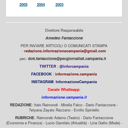
2005
2004
2003
Direttore Responsabile
Amedeo Fantaccione
PER INVIARE ARTICOLI O COMUNICATI STAMPA
-
redazione.informazionecampania@gmail.com
pec:
dott.fantaccione@pecgiornalisti.campania.it
TWITTER
:
@inforcampania
FACEBOOK
:
informazione.campania
INSTAGRAM
:
InformazioneCampania
Canale Whattsapp
:
informazione.campania.it
REDAZIONE
: Italo Raimondi - Mirella Falco - Dario Fantaccione -
Tetyana Zayats Razzano - Emilio Spiniello
RUBRICHE
: Raimondo Adamo (Teatro) - Dario Fantaccione
(Economia e Finanza) - Lucio Garofalo (Attualità) - Lina Gatto (Moda) -