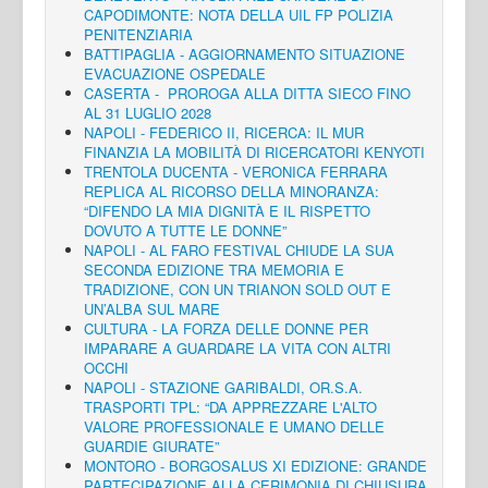
CAPODIMONTE: NOTA DELLA UIL FP POLIZIA
PENITENZIARIA
BATTIPAGLIA - AGGIORNAMENTO SITUAZIONE
EVACUAZIONE OSPEDALE
CASERTA - PROROGA ALLA DITTA SIECO FINO
AL 31 LUGLIO 2028
NAPOLI - FEDERICO II, RICERCA: IL MUR
FINANZIA LA MOBILITÀ DI RICERCATORI KENYOTI
TRENTOLA DUCENTA - VERONICA FERRARA
REPLICA AL RICORSO DELLA MINORANZA:
“DIFENDO LA MIA DIGNITÀ E IL RISPETTO
DOVUTO A TUTTE LE DONNE”
NAPOLI - AL FARO FESTIVAL CHIUDE LA SUA
SECONDA EDIZIONE TRA MEMORIA E
TRADIZIONE, CON UN TRIANON SOLD OUT E
UN’ALBA SUL MARE
CULTURA - LA FORZA DELLE DONNE PER
IMPARARE A GUARDARE LA VITA CON ALTRI
OCCHI
NAPOLI - STAZIONE GARIBALDI, OR.S.A.
TRASPORTI TPL: “DA APPREZZARE L'ALTO
VALORE PROFESSIONALE E UMANO DELLE
GUARDIE GIURATE”
MONTORO - BORGOSALUS XI EDIZIONE: GRANDE
PARTECIPAZIONE ALLA CERIMONIA DI CHIUSURA