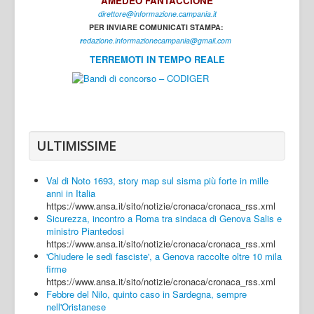
AMEDEO FANTACCIONE
direttore@informazione.campania.it
Interni
PER INVIARE COMUNICATI STAMPA:
Cultura
r
edazione.informazionecampania@gmail.com
TERREMOTI IN TEMPO REALE
Sport
Regione
Avellino
Benevento
ULTIMISSIME
Caserta
Val di Noto 1693, story map sul sisma più forte in mille
Napoli
anni in Italia
https://www.ansa.it/sito/notizie/cronaca/cronaca_rss.xml
Salerno
Sicurezza, incontro a Roma tra sindaca di Genova Salis e
ministro Piantedosi
Login
https://www.ansa.it/sito/notizie/cronaca/cronaca_rss.xml
'Chiudere le sedi fasciste', a Genova raccolte oltre 10 mila
firme
https://www.ansa.it/sito/notizie/cronaca/cronaca_rss.xml
Febbre del Nilo, quinto caso in Sardegna, sempre
nell'Oristanese