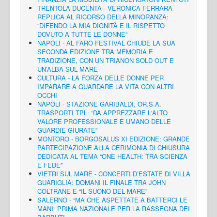
TRENTOLA DUCENTA - VERONICA FERRARA
REPLICA AL RICORSO DELLA MINORANZA:
“DIFENDO LA MIA DIGNITÀ E IL RISPETTO
DOVUTO A TUTTE LE DONNE”
NAPOLI - AL FARO FESTIVAL CHIUDE LA SUA
SECONDA EDIZIONE TRA MEMORIA E
TRADIZIONE, CON UN TRIANON SOLD OUT E
UN’ALBA SUL MARE
CULTURA - LA FORZA DELLE DONNE PER
IMPARARE A GUARDARE LA VITA CON ALTRI
OCCHI
NAPOLI - STAZIONE GARIBALDI, OR.S.A.
TRASPORTI TPL: “DA APPREZZARE L'ALTO
VALORE PROFESSIONALE E UMANO DELLE
GUARDIE GIURATE”
MONTORO - BORGOSALUS XI EDIZIONE: GRANDE
PARTECIPAZIONE ALLA CERIMONIA DI CHIUSURA
DEDICATA AL TEMA “ONE HEALTH: TRA SCIENZA
E FEDE”
VIETRI SUL MARE - CONCERTI D’ESTATE DI VILLA
GUARIGLIA: DOMANI IL FINALE TRA JOHN
COLTRANE E “IL SUONO DEL MARE”
SALERNO - “MA CHE ASPETTATE A BATTERCI LE
MANI” PRIMA NAZIONALE PER LA RASSEGNA DEI