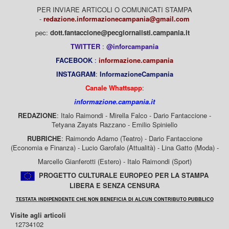
PER INVIARE ARTICOLI O COMUNICATI STAMPA
-
redazione.informazionecampania@gmail.com
pec:
dott.fantaccione@pecgiornalisti.campania.it
TWITTER
:
@inforcampania
FACEBOOK
:
informazione.campania
INSTAGRAM
:
InformazioneCampania
Canale Whattsapp
:
informazione.campania.it
REDAZIONE
: Italo Raimondi - Mirella Falco - Dario Fantaccione -
Tetyana Zayats Razzano - Emilio Spiniello
RUBRICHE
: Raimondo Adamo (Teatro) - Dario Fantaccione
(Economia e Finanza) - Lucio Garofalo (Attualità) - Lina Gatto (Moda) -
Marcello Gianferotti (Estero) - Italo Raimondi (Sport)
PROGETTO CULTURALE EUROPEO PER LA STAMPA
LIBERA E SENZA CENSURA
TESTATA INDIPENDENTE CHE NON BENEFICIA DI ALCUN CONTRIBUTO PUBBLICO
Visite agli articoli
12734102