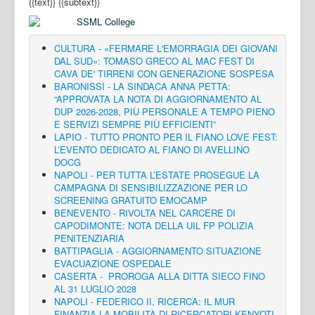
{{text}}
{{subtext}}
CULTURA - «FERMARE L'EMORRAGIA DEI GIOVANI
DAL SUD»: TOMASO GRECO AL MAC FEST DI
CAVA DE' TIRRENI CON GENERAZIONE SOSPESA
BARONISSI - LA SINDACA ANNA PETTA:
“APPROVATA LA NOTA DI AGGIORNAMENTO AL
DUP 2026-2028, PIÙ PERSONALE A TEMPO PIENO
E SERVIZI SEMPRE PIÙ EFFICIENTI”
LAPIO - TUTTO PRONTO PER IL FIANO LOVE FEST:
L’EVENTO DEDICATO AL FIANO DI AVELLINO
DOCG
NAPOLI - PER TUTTA L’ESTATE PROSEGUE LA
CAMPAGNA DI SENSIBILIZZAZIONE PER LO
SCREENING GRATUITO EMOCAMP
BENEVENTO - RIVOLTA NEL CARCERE DI
CAPODIMONTE: NOTA DELLA UIL FP POLIZIA
PENITENZIARIA
BATTIPAGLIA - AGGIORNAMENTO SITUAZIONE
EVACUAZIONE OSPEDALE
CASERTA - PROROGA ALLA DITTA SIECO FINO
AL 31 LUGLIO 2028
NAPOLI - FEDERICO II, RICERCA: IL MUR
FINANZIA LA MOBILITÀ DI RICERCATORI KENYOTI