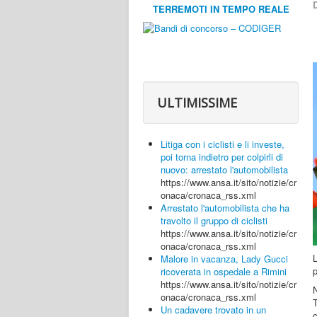
D
TERREMOTI IN TEMPO REALE
ULTIMISSIME
Litiga con i ciclisti e li investe,
poi torna indietro per colpirli di
nuovo: arrestato l'automobilista
https://www.ansa.it/sito/notizie/cr
onaca/cronaca_rss.xml
Arrestato l'automobilista che ha
travolto il gruppo di ciclisti
https://www.ansa.it/sito/notizie/cr
onaca/cronaca_rss.xml
Malore in vacanza, Lady Gucci
p
ricoverata in ospedale a Rimini
https://www.ansa.it/sito/notizie/cr
onaca/cronaca_rss.xml
T
Un cadavere trovato in un
c