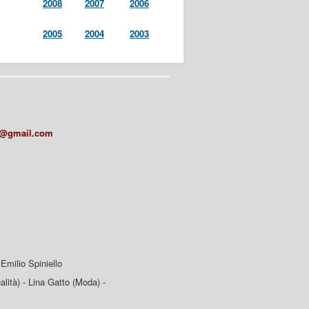
2008
2007
2006
2005
2004
2003
a@gmail.com
Emilio Spiniello
lità) - Lina Gatto (Moda) -