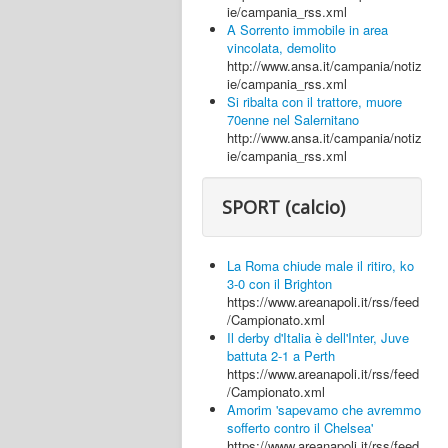
ie/campania_rss.xml
A Sorrento immobile in area
vincolata, demolito
http://www.ansa.it/campania/notiz
ie/campania_rss.xml
Si ribalta con il trattore, muore
70enne nel Salernitano
http://www.ansa.it/campania/notiz
ie/campania_rss.xml
SPORT (calcio)
La Roma chiude male il ritiro, ko
3-0 con il Brighton
https://www.areanapoli.it/rss/feed
/Campionato.xml
Il derby d'Italia è dell'Inter, Juve
battuta 2-1 a Perth
https://www.areanapoli.it/rss/feed
/Campionato.xml
Amorim 'sapevamo che avremmo
sofferto contro il Chelsea'
https://www.areanapoli.it/rss/feed