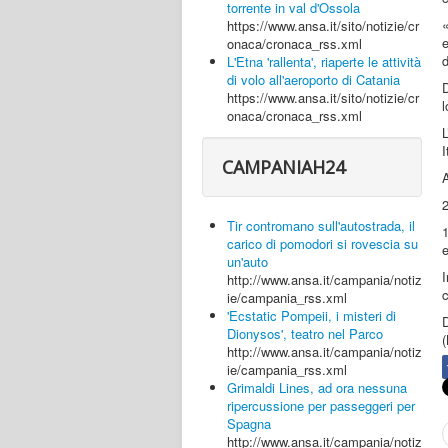
torrente in val d'Ossola
«
https://www.ansa.it/sito/notizie/cr
e
onaca/cronaca_rss.xml
d
L'Etna 'rallenta', riaperte le attività
di volo all'aeroporto di Catania
D
https://www.ansa.it/sito/notizie/cr
l
onaca/cronaca_rss.xml
L
I
CAMPANIAH24
2
Tir contromano sull'autostrada, il
1
carico di pomodori si rovescia su
e
un'auto
I
http://www.ansa.it/campania/notiz
c
ie/campania_rss.xml
'Ecstatic Pompeii, i misteri di
Dionysos', teatro nel Parco
(
http://www.ansa.it/campania/notiz
ie/campania_rss.xml
Grimaldi Lines, ad ora nessuna
ripercussione per passeggeri per
Spagna
http://www.ansa.it/campania/notiz