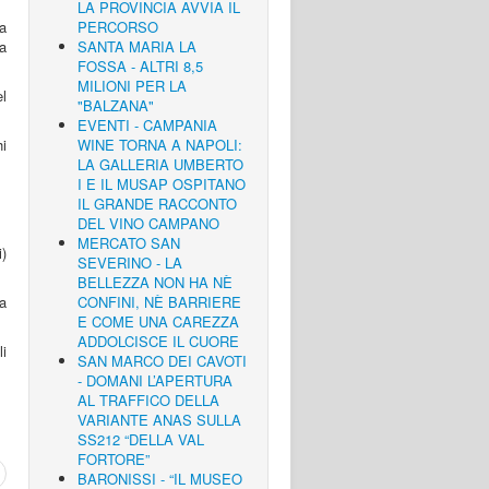
LA PROVINCIA AVVIA IL
ra
PERCORSO
ta
SANTA MARIA LA
FOSSA - ALTRI 8,5
MILIONI PER LA
el
"BALZANA"
EVENTI - CAMPANIA
hi
WINE TORNA A NAPOLI:
LA GALLERIA UMBERTO
I E IL MUSAP OSPITANO
IL GRANDE RACCONTO
DEL VINO CAMPANO
MERCATO SAN
i)
SEVERINO - LA
BELLEZZA NON HA NÈ
 a
CONFINI, NÈ BARRIERE
E COME UNA CAREZZA
ADDOLCISCE IL CUORE
i
SAN MARCO DEI CAVOTI
- DOMANI L’APERTURA
AL TRAFFICO DELLA
VARIANTE ANAS SULLA
SS212 “DELLA VAL
FORTORE”
BARONISSI - “IL MUSEO