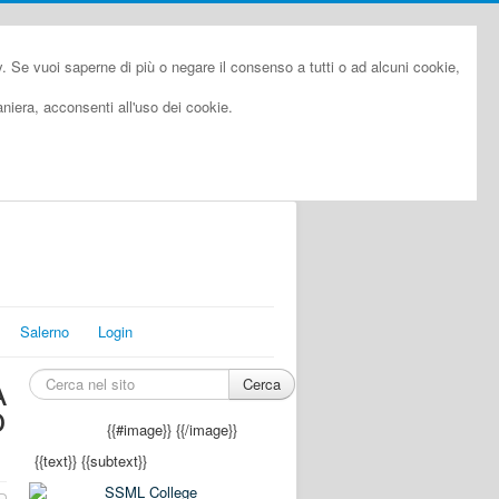
cy. Se vuoi saperne di più o negare il consenso a tutti o ad alcuni cookie,
iera, acconsenti all'uso dei cookie.
Salerno
Login
Cerca
A
O
{{#image}}
{{/image}}
{{text}}
{{subtext}}