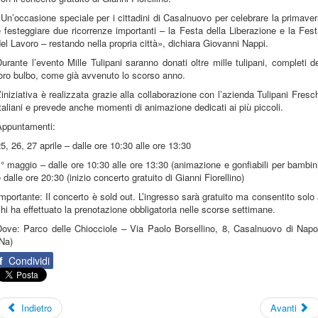
Un’occasione speciale per i cittadini di Casalnuovo per celebrare la primave
 festeggiare due ricorrenze importanti – la Festa della Liberazione e la Fes
el Lavoro – restando nella propria città», dichiara Giovanni Nappi.
urante l’evento Mille Tulipani saranno donati oltre mille tulipani, completi d
oro bulbo, come già avvenuto lo scorso anno.
’iniziativa è realizzata grazie alla collaborazione con l’azienda Tulipani Fresc
taliani e prevede anche momenti di animazione dedicati ai più piccoli.
Appuntamenti:
5, 26, 27 aprile – dalle ore 10:30 alle ore 13:30
° maggio – dalle ore 10:30 alle ore 13:30 (animazione e gonfiabili per bambin
 dalle ore 20:30 (inizio concerto gratuito di Gianni Fiorellino)
mportante: Il concerto è sold out. L’ingresso sarà gratuito ma consentito solo
hi ha effettuato la prenotazione obbligatoria nelle scorse settimane.
Dove: Parco delle Chiocciole – Via Paolo Borsellino, 8, Casalnuovo di Napol
Na)
f
Condividi
Indietro
Avanti