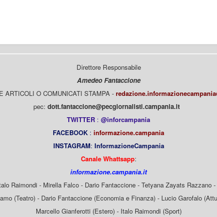
Direttore Responsabile
Amedeo Fantaccione
E ARTICOLI O COMUNICATI STAMPA -
redazione.informazionecampani
pec:
dott.fantaccione@pecgiornalisti.campania.it
TWITTER
:
@inforcampania
FACEBOOK
:
informazione.campania
INSTAGRAM
:
InformazioneCampania
Canale Whattsapp
:
informazione.campania.it
Italo Raimondi - Mirella Falco - Dario Fantaccione - Tetyana Zayats Razzano - 
mo (Teatro) - Dario Fantaccione (Economia e Finanza) - Lucio Garofalo (Attua
Marcello Gianferotti (Estero) - Italo Raimondi (Sport)