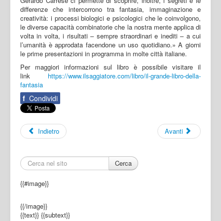
Gerardo Carrese ci permette di scoprire, inoltre, i segreti e le
differenze che intercorrono tra fantasia, immaginazione e
creatività: i processi biologici e psicologici che le coinvolgono,
le diverse capacità combinatorie che la nostra mente applica di
volta in volta, i risultati – sempre straordinari e inediti – a cui
l’umanità è approdata facendone un uso quotidiano.» A giorni
le prime presentazioni in programma in molte città italiane.
Per maggiori informazioni sul libro è possibile visitare il
link
https://www.ilsaggiatore.com/
libro/il-grande-libro-della-
fantasia
f
Condividi
Indietro
Avanti
Cerca
{{#image}}
{{/image}}
{{text}}
{{subtext}}