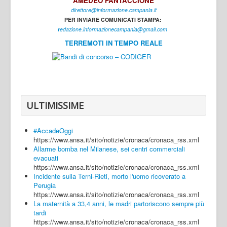
AMEDEO FANTACCIONE
direttore@informazione.campania.it
Interni
PER INVIARE COMUNICATI STAMPA:
Cultura
r
edazione.informazionecampania@gmail.com
TERREMOTI IN TEMPO REALE
Sport
Regione
Avellino
Benevento
ULTIMISSIME
Caserta
#AccadeOggi
Napoli
https://www.ansa.it/sito/notizie/cronaca/cronaca_rss.xml
Allarme bomba nel Milanese, sei centri commerciali
Salerno
evacuati
https://www.ansa.it/sito/notizie/cronaca/cronaca_rss.xml
Login
Incidente sulla Terni-Rieti, morto l'uomo ricoverato a
Perugia
https://www.ansa.it/sito/notizie/cronaca/cronaca_rss.xml
La maternità a 33,4 anni, le madri partoriscono sempre più
tardi
https://www.ansa.it/sito/notizie/cronaca/cronaca_rss.xml