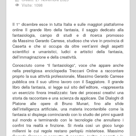
Visite: 1098
Il 1° dicembre esce in tutta Italia e sulle maggiori piattaforme
online Il grande libro della fantasia, il saggio dedicato alla
fantasiologia, campo di studi e di ricerca promosso
da Massimo Gerardo Carrese, studioso che vive in provincia di
Caserta e che si occupa da oltre vent’anni degli aspetti
scientifici e umanistici, ludici e artistici della fantasia,
dell’immaginazione e della creatività.
Conosciuto come “il fantasiologo”, voce che appare anche
nella prestigiosa enciclopedia Treccani Online a raccontare
proprio la sua attività professionale, Massimo Gerardo Carrese
pubblica ora il suo ultimo lavoro con il Saggiatore. Il grande
libro della fantasia, si legge sul sito dell’editore, «rappresenta
un esercizio finora irrealizzato: fare dei processi creativi una
storia da raccontare e una scienza da applicare. Dai Dialoghi di
Platone alle opere di Bruno Munari, fino alle sfide
dell’intelligenza artificiale, una materia incontenibile come la
fantasia si dispiega cominciando con lo studio dei primi sguardi
sul mondo e terminando con le tecnologie che annullano i
confini tra realtà e finzione. Si rivela così un gioco lungo
millenni le cui regole restano perlopiù misteriose. Massimo