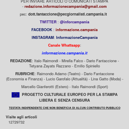
PER INVIARE ARTICOLI O COMUNICATI STAMPA
-
redazione.informazionecampania@gmail.com
pec:
dott.fantaccione@pecgiornalisti.campania.it
TWITTER
:
@inforcampania
FACEBOOK
:
informazione.campania
INSTAGRAM
:
InformazioneCampania
Canale Whattsapp
:
informazione.campania.it
REDAZIONE
: Italo Raimondi - Mirella Falco - Dario Fantaccione -
Tetyana Zayats Razzano - Emilio Spiniello
RUBRICHE
: Raimondo Adamo (Teatro) - Dario Fantaccione
(Economia e Finanza) - Lucio Garofalo (Attualità) - Lina Gatto (Moda) -
Marcello Gianferotti (Estero) - Italo Raimondi (Sport)
PROGETTO CULTURALE EUROPEO PER LA STAMPA
LIBERA E SENZA CENSURA
TESTATA INDIPENDENTE CHE NON BENEFICIA DI ALCUN CONTRIBUTO PUBBLICO
Visite agli articoli
12729732