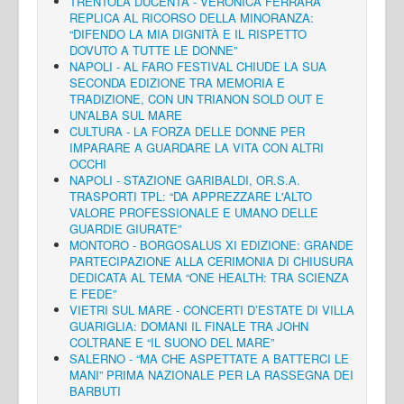
TRENTOLA DUCENTA - VERONICA FERRARA
REPLICA AL RICORSO DELLA MINORANZA:
“DIFENDO LA MIA DIGNITÀ E IL RISPETTO
DOVUTO A TUTTE LE DONNE”
NAPOLI - AL FARO FESTIVAL CHIUDE LA SUA
SECONDA EDIZIONE TRA MEMORIA E
TRADIZIONE, CON UN TRIANON SOLD OUT E
UN’ALBA SUL MARE
CULTURA - LA FORZA DELLE DONNE PER
IMPARARE A GUARDARE LA VITA CON ALTRI
OCCHI
NAPOLI - STAZIONE GARIBALDI, OR.S.A.
TRASPORTI TPL: “DA APPREZZARE L'ALTO
VALORE PROFESSIONALE E UMANO DELLE
GUARDIE GIURATE”
MONTORO - BORGOSALUS XI EDIZIONE: GRANDE
PARTECIPAZIONE ALLA CERIMONIA DI CHIUSURA
DEDICATA AL TEMA “ONE HEALTH: TRA SCIENZA
E FEDE”
VIETRI SUL MARE - CONCERTI D’ESTATE DI VILLA
GUARIGLIA: DOMANI IL FINALE TRA JOHN
COLTRANE E “IL SUONO DEL MARE”
SALERNO - “MA CHE ASPETTATE A BATTERCI LE
MANI” PRIMA NAZIONALE PER LA RASSEGNA DEI
BARBUTI