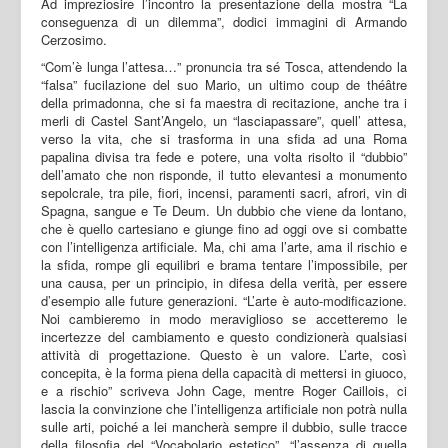
Ad impreziosire l’incontro la presentazione della mostra “La
conseguenza di un dilemma”, dodici immagini di Armando
Cerzosimo.
“Com’è lunga l’attesa…” pronuncia tra sé Tosca, attendendo la
“falsa” fucilazione del suo Mario, un ultimo coup de théâtre
della primadonna, che si fa maestra di recitazione, anche tra i
merli di Castel Sant’Angelo, un “lasciapassare”, quell’ attesa,
verso la vita, che si trasforma in una sfida ad una Roma
papalina divisa tra fede e potere, una volta risolto il “dubbio”
dell’amato che non risponde, il tutto elevantesi a monumento
sepolcrale, tra pile, fiori, incensi, paramenti sacri, afrori, vin di
Spagna, sangue e Te Deum. Un dubbio che viene da lontano,
che è quello cartesiano e giunge fino ad oggi ove si combatte
con l’intelligenza artificiale. Ma, chi ama l’arte, ama il rischio e
la sfida, rompe gli equilibri e brama tentare l’impossibile, per
una causa, per un principio, in difesa della verità, per essere
d’esempio alle future generazioni. “L’arte è auto-modificazione.
Noi cambieremo in modo meraviglioso se accetteremo le
incertezze del cambiamento e questo condizionerà qualsiasi
attività di progettazione. Questo è un valore. L’arte, così
concepita, è la forma piena della capacità di mettersi in giuoco,
e a rischio” scriveva John Cage, mentre Roger Caillois, ci
lascia la convinzione che l’intelligenza artificiale non potrà nulla
sulle arti, poiché a lei mancherà sempre il dubbio, sulle tracce
della filosofia del “Vocabolario estetico”, “l’assenza di quella