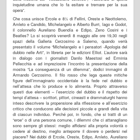
inquietudine umana che lo fa esitare e tremare per la sua
opera”.
Che cosa unisce Ercole e 8½ di Fellini, Oreste e Neottolemo,
Amleto e Candido, Michelangelo e Alberto Burri, Iago e Godot,
il colonnello Aureliano Buendía e Edipo, Zeno Cosini e i
Beatles? Lo si scoprirà venerdì 8 maggio alle ore 19,30 negli
spazi della Galleria Cerzosimo a Salerno, quando verrà
presentato il volume “Michelangelo e i pensatori -Apologia del
dubbio nelle Arti”, in libreria per le edizioni Elliot. L’autore sarà
in dialogo con i giornalisti Danilo Maestosi ed Erminia
Pellecchia e ad impreziosire l’incontro la presentazione della
mostra “La conseguenza di un dilemma”, dodici immagini di
Armando Cerzosimo. Il filo rosso che lega queste mitiche
figure dell’immaginario occidentale è la fede nel dubbio e
nell’attesa che lo produce e lo alimenta. Proprio attraverso
questi due elementi – l’esercizio del dubbio e il rispetto dei
tempi d’attesa – scrittori, pittori, cineasti e drammaturghi hanno
inteso descrivere la propensione alla riflessione e all’esercizio
critico che conducono alle decisioni piccole e grandi della vita
di ciascun individuo. Perché poi, in fondo, che si tratti di un
“eroe” o di una persona comune, i dilemmi che ci attanagliano
sono sempre gli stessi: meglio affidarsi alla propria volontà o
cedere al destino, meglio anteporre il dovere o perdersi nel
piacere? Nei dubbi di Ercole, Oreste, Edipo, Amleto, Aureliano