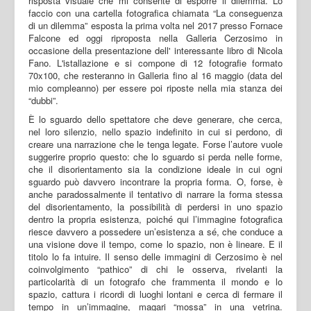
risposta visuale che mi consente di esporre il dilemma. Lo
faccio con una cartella fotografica chiamata “La conseguenza
di un dilemma” esposta la prima volta nel 2017 presso Fornace
Falcone ed oggi riproposta nella Galleria Cerzosimo in
occasione della presentazione dell' interessante libro di Nicola
Fano. L'istallazione e si compone di 12 fotografie formato
70x100, che resteranno in Galleria fino al 16 maggio (data del
mio compleanno) per essere poi riposte nella mia stanza dei
“dubbi”.
È lo sguardo dello spettatore che deve generare, che cerca,
nel loro silenzio, nello spazio indefinito in cui si perdono, di
creare una narrazione che le tenga legate. Forse l’autore vuole
suggerire proprio questo: che lo sguardo si perda nelle forme,
che il disorientamento sia la condizione ideale in cui ogni
sguardo può davvero incontrare la propria forma. O, forse, è
anche paradossalmente il tentativo di narrare la forma stessa
del disorientamento, la possibilità di perdersi in uno spazio
dentro la propria esistenza, poiché qui l’immagine fotografica
riesce davvero a possedere un’esistenza a sé, che conduce a
una visione dove il tempo, come lo spazio, non è lineare. E il
titolo lo fa intuire. Il senso delle immagini di Cerzosimo è nel
coinvolgimento “pathico” di chi le osserva, rivelanti la
particolarità di un fotografo che frammenta il mondo e lo
spazio, cattura i ricordi di luoghi lontani e cerca di fermare il
tempo in un’immagine, magari “mossa” in una vetrina.