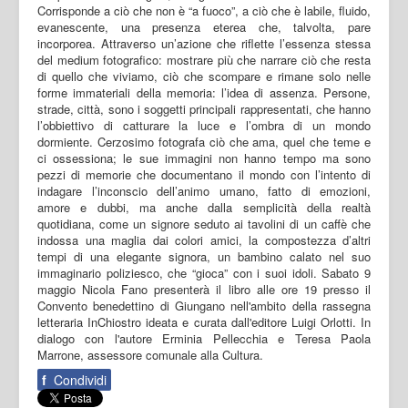
Corrisponde a ciò che non è “a fuoco”, a ciò che è labile, fluido,
evanescente, una presenza eterea che, talvolta, pare
incorporea. Attraverso un’azione che riflette l’essenza stessa
del medium fotografico: mostrare più che narrare ciò che resta
di quello che viviamo, ciò che scompare e rimane solo nelle
forme immateriali della memoria: l’idea di assenza. Persone,
strade, città, sono i soggetti principali rappresentati, che hanno
l’obbiettivo di catturare la luce e l’ombra di un mondo
dormiente. Cerzosimo fotografa ciò che ama, quel che teme e
ci ossessiona; le sue immagini non hanno tempo ma sono
pezzi di memorie che documentano il mondo con l’intento di
indagare l’inconscio dell’animo umano, fatto di emozioni,
amore e dubbi, ma anche dalla semplicità della realtà
quotidiana, come un signore seduto ai tavolini di un caffè che
indossa una maglia dai colori amici, la compostezza d’altri
tempi di una elegante signora, un bambino calato nel suo
immaginario poliziesco, che “gioca” con i suoi idoli. Sabato 9
maggio Nicola Fano presenterà il libro alle ore 19 presso il
Convento benedettino di Giungano nell'ambito della rassegna
letteraria InChiostro ideata e curata dall'editore Luigi Orlotti. In
dialogo con l'autore Erminia Pellecchia e Teresa Paola
Marrone, assessore comunale alla Cultura.
f
Condividi