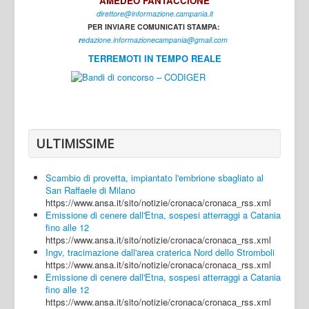
AMEDEO FANTACCIONE
direttore@informazione.campania.it
Interni
PER INVIARE COMUNICATI STAMPA:
Cultura
r
edazione.informazionecampania@gmail.com
TERREMOTI IN TEMPO REALE
Sport
Regione
Avellino
Benevento
ULTIMISSIME
Caserta
Scambio di provetta, impiantato l'embrione sbagliato al
Napoli
San Raffaele di Milano
https://www.ansa.it/sito/notizie/cronaca/cronaca_rss.xml
Salerno
Emissione di cenere dall'Etna, sospesi atterraggi a Catania
fino alle 12
Login
https://www.ansa.it/sito/notizie/cronaca/cronaca_rss.xml
Ingv, tracimazione dall'area craterica Nord dello Stromboli
https://www.ansa.it/sito/notizie/cronaca/cronaca_rss.xml
Emissione di cenere dall'Etna, sospesi atterraggi a Catania
fino alle 12
https://www.ansa.it/sito/notizie/cronaca/cronaca_rss.xml