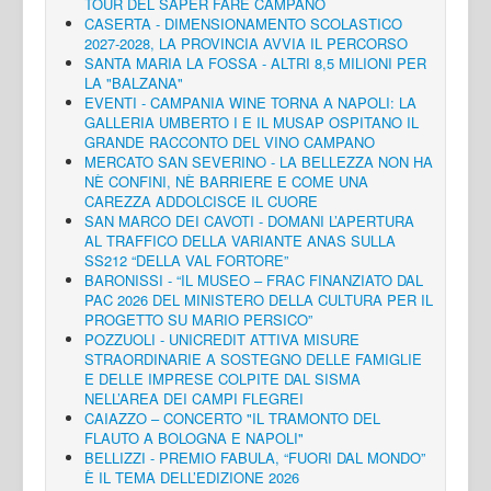
TOUR DEL SAPER FARE CAMPANO
CASERTA - DIMENSIONAMENTO SCOLASTICO
2027-2028, LA PROVINCIA AVVIA IL PERCORSO
SANTA MARIA LA FOSSA - ALTRI 8,5 MILIONI PER
LA "BALZANA"
EVENTI - CAMPANIA WINE TORNA A NAPOLI: LA
GALLERIA UMBERTO I E IL MUSAP OSPITANO IL
GRANDE RACCONTO DEL VINO CAMPANO
MERCATO SAN SEVERINO - LA BELLEZZA NON HA
NÈ CONFINI, NÈ BARRIERE E COME UNA
CAREZZA ADDOLCISCE IL CUORE
SAN MARCO DEI CAVOTI - DOMANI L’APERTURA
AL TRAFFICO DELLA VARIANTE ANAS SULLA
SS212 “DELLA VAL FORTORE”
BARONISSI - “IL MUSEO – FRAC FINANZIATO DAL
PAC 2026 DEL MINISTERO DELLA CULTURA PER IL
PROGETTO SU MARIO PERSICO”
POZZUOLI - UNICREDIT ATTIVA MISURE
STRAORDINARIE A SOSTEGNO DELLE FAMIGLIE
E DELLE IMPRESE COLPITE DAL SISMA
NELL’AREA DEI CAMPI FLEGREI
CAIAZZO – CONCERTO "IL TRAMONTO DEL
FLAUTO A BOLOGNA E NAPOLI"
BELLIZZI - PREMIO FABULA, “FUORI DAL MONDO”
È IL TEMA DELL’EDIZIONE 2026