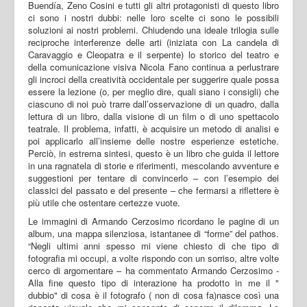
Buendía, Zeno Cosini e tutti gli altri protagonisti di questo libro
ci sono i nostri dubbi: nelle loro scelte ci sono le possibili
soluzioni ai nostri problemi. Chiudendo una ideale trilogia sulle
reciproche interferenze delle arti (iniziata con La candela di
Caravaggio e Cleopatra e il serpente) lo storico del teatro e
della comunicazione visiva Nicola Fano continua a perlustrare
gli incroci della creatività occidentale per suggerire quale possa
essere la lezione (o, per meglio dire, quali siano i consigli) che
ciascuno di noi può trarre dall’osservazione di un quadro, dalla
lettura di un libro, dalla visione di un film o di uno spettacolo
teatrale. Il problema, infatti, è acquisire un metodo di analisi e
poi applicarlo all’insieme delle nostre esperienze estetiche.
Perciò, in estrema sintesi, questo è un libro che guida il lettore
in una ragnatela di storie e riferimenti, mescolando avventure e
suggestioni per tentare di convincerlo – con l’esempio dei
classici del passato e del presente – che fermarsi a riflettere è
più utile che ostentare certezze vuote.
Le immagini di Armando Cerzosimo ricordano le pagine di un
album, una mappa silenziosa, istantanee di “forme” del pathos.
“Negli ultimi anni spesso mi viene chiesto di che tipo di
fotografia mi occupi, a volte rispondo con un sorriso, altre volte
cerco di argomentare – ha commentato Armando Cerzosimo -
Alla fine questo tipo di interazione ha prodotto in me il "
dubbio" di cosa è il fotografo ( non di cosa fa)nasce così una