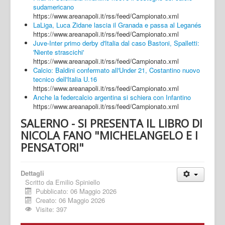
sudamericano
https://www.areanapoli.it/rss/feed/Campionato.xml
LaLiga, Luca Zidane lascia il Granada e passa al Leganés
https://www.areanapoli.it/rss/feed/Campionato.xml
Juve-Inter primo derby d'Italia dal caso Bastoni, Spalletti:
'Niente strascichi'
https://www.areanapoli.it/rss/feed/Campionato.xml
Calcio: Baldini confermato all'Under 21, Costantino nuovo
tecnico dell'Italia U.16
https://www.areanapoli.it/rss/feed/Campionato.xml
Anche la federcalcio argentina si schiera con Infantino
https://www.areanapoli.it/rss/feed/Campionato.xml
SALERNO - SI PRESENTA IL LIBRO DI
NICOLA FANO "MICHELANGELO E I
PENSATORI"
Dettagli
Scritto da
Emilio Spiniello
Pubblicato: 06 Maggio 2026
Creato: 06 Maggio 2026
Visite: 397