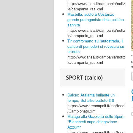
http://www.ansa.it/campania/notiz
ie/campania_rss.xml
Mastella, addio a Costanzo
grande protagonista della politica
sannita
http://www.ansa.it/campania/notiz
ie/campania_rss.xml
Tir contromano sull'autostrada, il
carico di pomodori si rovescia su
un'auto
"
http://www.ansa.it/campania/notiz
d
ie/campania_rss.xml
s
SPORT (calcio)
Calcio: Atalanta brillante un
tempo, Schalke battuto 3-0
https://www.areanapoli.it/rss/feed
/Campionato.xml
D
Malagò alla Gazzetta dello Sport,
"Bianchedi capo delegazione
Azzurri"
https://www.areanapoli.it/rss/feed