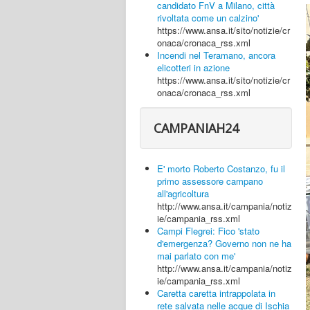
candidato FnV a Milano, città
rivoltata come un calzino'
https://www.ansa.it/sito/notizie/cr
onaca/cronaca_rss.xml
Incendi nel Teramano, ancora
elicotteri in azione
https://www.ansa.it/sito/notizie/cr
onaca/cronaca_rss.xml
CAMPANIAH24
E' morto Roberto Costanzo, fu il
primo assessore campano
all'agricoltura
http://www.ansa.it/campania/notiz
ie/campania_rss.xml
Campi Flegrei: Fico 'stato
d'emergenza? Governo non ne ha
mai parlato con me'
http://www.ansa.it/campania/notiz
ie/campania_rss.xml
Caretta caretta intrappolata in
rete salvata nelle acque di Ischia