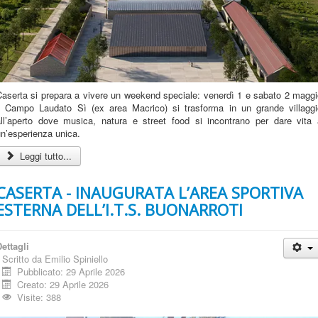
Caserta si prepara a vivere un weekend speciale: venerdì 1 e sabato 2 maggi
il Campo Laudato Sì (ex area Macrico) si trasforma in un grande villaggi
all’aperto dove musica, natura e street food si incontrano per dare vita 
n’esperienza unica.
Leggi tutto...
CASERTA - INAUGURATA L’AREA SPORTIVA
ESTERNA DELL’I.T.S. BUONARROTI
ettagli
Scritto da
Emilio Spiniello
Pubblicato: 29 Aprile 2026
Creato: 29 Aprile 2026
Visite: 388