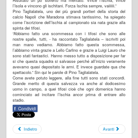
Risultato un po' sofferto ma meritato. Vince l’Ischia, vince
l’Isola e vincono gli ischitani. Forza Ischia sempre, vaiiiiii.”
Pino Taglialatela, uno dei più grandi portieri della storia del
calcio Napoli che Maradona stimava tantissimo, ha spiegato
come l’iscrizione dell’Ischia al campionato sia nata grazie alla
spinta dei tifosi.
“Abbiamo fatto una scommessa con i tifosi che sono alle
nostre spalle, tutti, - ha raccontato Taglialatela – iscriviti poi
man mano vediamo. Abbiamo fatto questa scommessa,
l’abbiamo vinta grazie a Lello Carlino e grazie a Luigi Lauro che
sono stati fantastici. Hanno messo tutto a disposizione per far
si che questa squadra si salvasse perché all’inizio veramente
avevamo quasi depositato le armi. E invece guardate qua che
spettacolo.” Sin qui le parole di Pino Taglialatela.
Come avete potuto leggere, alla fine tutti sono stati concordi.
Grande merito di questa salvezza va anche al dodicesimo
uomo in campo, a quei tifosi cioè che ogni domenica hanno
cominciato ad incitare l’Ischia ancor prima di entrare allo
stadio.
f
Condividi
Indietro
Avanti