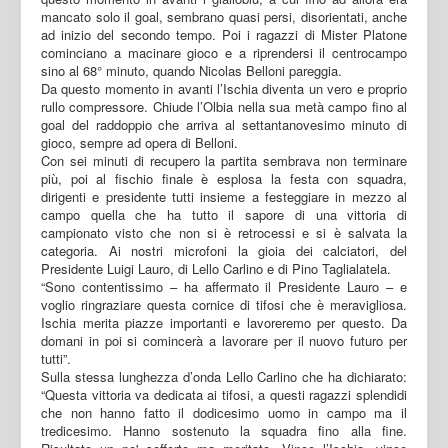
mancato solo il goal, sembrano quasi persi, disorientati, anche
ad inizio del secondo tempo. Poi i ragazzi di Mister Platone
cominciano a macinare gioco e a riprendersi il centrocampo
sino al 68° minuto, quando Nicolas Belloni pareggia.
Da questo momento in avanti l’Ischia diventa un vero e proprio
rullo compressore. Chiude l’Olbia nella sua metà campo fino al
goal del raddoppio che arriva al settantanovesimo minuto di
gioco, sempre ad opera di Belloni.
Con sei minuti di recupero la partita sembrava non terminare
più, poi al fischio finale è esplosa la festa con squadra,
dirigenti e presidente tutti insieme a festeggiare in mezzo al
campo quella che ha tutto il sapore di una vittoria di
campionato visto che non si è retrocessi e si è salvata la
categoria. Ai nostri microfoni la gioia dei calciatori, del
Presidente Luigi Lauro, di Lello Carlino e di Pino Taglialatela.
“Sono contentissimo – ha affermato il Presidente Lauro – e
voglio ringraziare questa cornice di tifosi che è meravigliosa.
Ischia merita piazze importanti e lavoreremo per questo. Da
domani in poi si comincerà a lavorare per il nuovo futuro per
tutti”.
Sulla stessa lunghezza d’onda Lello Carlino che ha dichiarato:
“Questa vittoria va dedicata ai tifosi, a questi ragazzi splendidi
che non hanno fatto il dodicesimo uomo in campo ma il
tredicesimo. Hanno sostenuto la squadra fino alla fine.