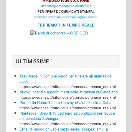
AMEDEO FANTACCIONE
direttore@informazione.campania.it
Interni
PER INVIARE COMUNICATI STAMPA:
Cultura
r
edazione.informazionecampania@gmail.com
TERREMOTI IN TEMPO REALE
Sport
Regione
Avellino
Benevento
ULTIMISSIME
Caserta
Task force in Comune sardo per tutelare gli animali dal
Napoli
caldo
https://www.ansa.it/sito/notizie/cronaca/cronaca_rss.xml
Salerno
Nuovo incendio a pochi metri dalle attrazioni di Gardaland
https://www.ansa.it/sito/notizie/cronaca/cronaca_rss.xml
Login
Partito da Roma il terzo Convoy di aiuti diretto a Cuba
https://www.ansa.it/sito/notizie/cronaca/cronaca_rss.xml
Piantedosi, dopo il 15 vedremo se condizioni per revoca
sospensione Schengen
https://www.ansa.it/sito/notizie/cronaca/cronaca_rss.xml
Etna, di nuovo chiuso spazio aereo, sospesi arrivi a