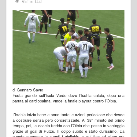
Visite: 1441
di Gennaro Savio
Festa grande sull’isola Verde dove l’Ischia calcio, dopo una
partita al cardiopalma, vince la finale playout contro l’Olbia.
L’Ischia inizia bene e sono tante le azioni pericolose che riesce
a costruire senza però concretizzarle. Al 38° minuto del primo
tempo, poi, la doccia fredda con l’Olbia che passa in vantaggio
grazie al goal di Putzu. Il colpo subito è stato durissimo. Da
questo momento in avanti i gialloblu, a cui fino ad allora era