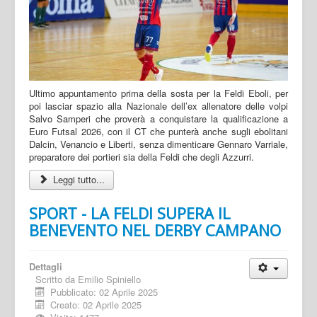
Ultimo appuntamento prima della sosta per la Feldi Eboli, per
poi lasciar spazio alla Nazionale dell’ex allenatore delle volpi
Salvo Samperi che proverà a conquistare la qualificazione a
Euro Futsal 2026, con il CT che punterà anche sugli ebolitani
Dalcin, Venancio e Liberti, senza dimenticare Gennaro Varriale,
preparatore dei portieri sia della Feldi che degli Azzurri.
Leggi tutto...
SPORT - LA FELDI SUPERA IL
BENEVENTO NEL DERBY CAMPANO
Dettagli
Scritto da
Emilio Spiniello
Pubblicato: 02 Aprile 2025
Creato: 02 Aprile 2025