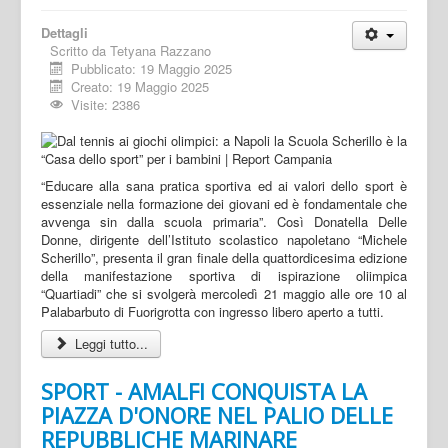
Dettagli
Scritto da
Tetyana Razzano
Pubblicato: 19 Maggio 2025
Creato: 19 Maggio 2025
Visite: 2386
“Educare alla sana pratica sportiva ed ai valori dello sport è
essenziale nella formazione dei giovani ed è fondamentale che
avvenga sin dalla scuola primaria”. Così Donatella Delle
Donne, dirigente dell’Istituto scolastico napoletano “Michele
Scherillo”, presenta il gran finale della quattordicesima edizione
della manifestazione sportiva di ispirazione oliimpica
“Quartiadi” che si svolgerà mercoledì 21 maggio alle ore 10 al
Palabarbuto di Fuorigrotta con ingresso libero aperto a tutti.
Leggi tutto...
SPORT - AMALFI CONQUISTA LA
PIAZZA D'ONORE NEL PALIO DELLE
REPUBBLICHE MARINARE