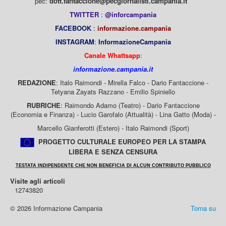
pec:
dott.fantaccione@pecgiornalisti.campania.it
TWITTER
:
@inforcampania
FACEBOOK
:
informazione.campania
INSTAGRAM
:
InformazioneCampania
Canale Whattsapp
:
informazione.campania.it
REDAZIONE
: Italo Raimondi - Mirella Falco - Dario Fantaccione -
Tetyana Zayats Razzano - Emilio Spiniello
RUBRICHE
: Raimondo Adamo (Teatro) - Dario Fantaccione
(Economia e Finanza) - Lucio Garofalo (Attualità) - Lina Gatto (Moda) -
Marcello Gianferotti (Estero) - Italo Raimondi (Sport)
PROGETTO CULTURALE EUROPEO PER LA STAMPA
LIBERA E SENZA CENSURA
TESTATA INDIPENDENTE CHE NON BENEFICIA DI ALCUN CONTRIBUTO PUBBLICO
Visite agli articoli
12743820
© 2026 Informazione Campania
Torna su