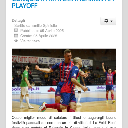
PLAYOFF
Dettagli
Scritto da
Emilio Spiniello
Pubblicato: 05 Aprile 2025
Creato: 05 Aprile 2025
Visite: 1525
Quale miglior modo di salutare i tifosi e augurargli buone
festività pasquali se non con un tris di vittorie? La Feldi Eboli
dopo aver portato al Palasele la Coppa Italia, regala al suo