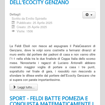
DELL'ECOCITY GENZANO
Dettagli
Scritto da
Emilio Spiniello
Pubblicato: 25 Aprile 2025
Creato: 25 Aprile 2025
Visite: 1506
La Feldi Eboli non riesce ad espugnare il PalaCesaroni di
Genzano, dove le volpi sono costrette a fermarsi dinanzi al
muro eretto dal portiere dei padroni di casa e non vanno oltre
l’1-1 nella sfida tra le due finaliste di Coppa Italia dello scorso
mese. Nonostante i ragazzi di Luciano Antonelli abbiano
mostrato maggior voglia di portare a casa i tre punti,
soprattutto nel finale di gara, i rossoblù non riescondo a
sfondare le difese erette dal portiere dell’Ecocity Genzano che
si supera con parate importantissime.
Leggi tutto...
SPORT - FELDI BATTE POMEZIA E
CONQUISTA MATEMATICAMENTE I