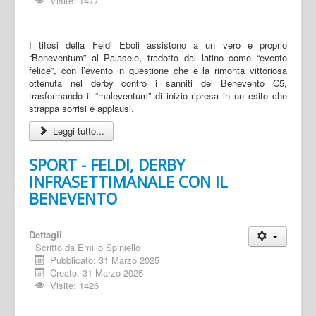
Visite: 1477
I tifosi della Feldi Eboli assistono a un vero e proprio
“Beneventum” al Palasele, tradotto dal latino come “evento
felice”, con l’evento in questione che è la rimonta vittoriosa
ottenuta nel derby contro i sanniti del Benevento C5,
trasformando il “maleventum” di inizio ripresa in un esito che
strappa sorrisi e applausi.
Leggi tutto...
SPORT - FELDI, DERBY
INFRASETTIMANALE CON IL
BENEVENTO
Dettagli
Scritto da
Emilio Spiniello
Pubblicato: 31 Marzo 2025
Creato: 31 Marzo 2025
Visite: 1426