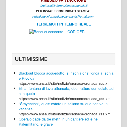
AMEDEO FANTACCIONE
direttore@informazione.campania.it
Interni
PER INVIARE COMUNICATI STAMPA:
Cultura
r
edazione.informazionecampania@gmail.com
TERREMOTI IN TEMPO REALE
Sport
Regione
Avellino
Benevento
ULTIMISSIME
Caserta
Blackout blocca acquedotto, si rischia crisi idrica a Ischia
Napoli
e Procida
https://www.ansa.it/sito/notizie/cronaca/cronaca_rss.xml
Salerno
Etna, fontana di lava attenuata, due fratture con colate ad
alta quota
Login
https://www.ansa.it/sito/notizie/cronaca/cronaca_rss.xml
"Staycation", quest'estate un italiano su due non va in
vacanza
https://www.ansa.it/sito/notizie/cronaca/cronaca_rss.xml
Operaio cade da tre metri in un cantiere edile nel
Palermitano, è grave