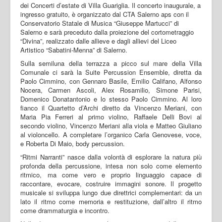
dei Concerti d’estate di Villa Guariglia. Il concerto inaugurale, a
ingresso gratuito, è organizzato dal CTA Salerno aps con il
Conservatorio Statale di Musica “Giuseppe Martucci” di
Salerno e sarà preceduto dalla proiezione del cortometraggio
“Divina”, realizzato dalle allieve e dagli allievi del Liceo
Artistico “Sabatini-Menna” di Salerno.
Sulla semiluna della terrazza a picco sul mare della Villa
Comunale ci sarà la Suite Percussion Ensemble, diretta da
Paolo Cimmino, con Gennaro Basile, Emilio Califano, Alfonso
Nocera, Carmen Ascoli, Alex Rosamilio, Simone Parisi,
Domenico Donatantonio e lo stesso Paolo Cimmino. Al loro
fianco il Quartetto d’Archi diretto da Vincenzo Meriani, con
Maria Pia Ferreri al primo violino, Raffaele Delli Bovi al
secondo violino, Vincenzo Meriani alla viola e Matteo Giuliano
al violoncello. A completare l’organico Carla Genovese, voce,
e Roberta Di Maio, body percussion.
“Ritmi Narranti” nasce dalla volontà di esplorare la natura più
profonda della percussione, intesa non solo come elemento
ritmico, ma come vero e proprio linguaggio capace di
raccontare, evocare, costruire immagini sonore. Il progetto
musicale si sviluppa lungo due direttrici complementari: da un
lato il ritmo come memoria e restituzione, dall’altro il ritmo
come drammaturgia e incontro.