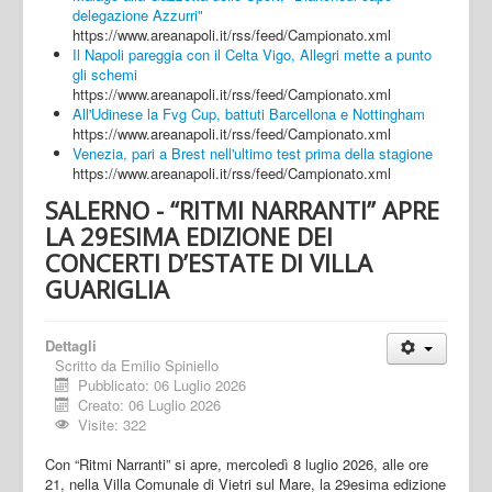
delegazione Azzurri"
https://www.areanapoli.it/rss/feed/Campionato.xml
Il Napoli pareggia con il Celta Vigo, Allegri mette a punto
gli schemi
https://www.areanapoli.it/rss/feed/Campionato.xml
All'Udinese la Fvg Cup, battuti Barcellona e Nottingham
https://www.areanapoli.it/rss/feed/Campionato.xml
Venezia, pari a Brest nell'ultimo test prima della stagione
https://www.areanapoli.it/rss/feed/Campionato.xml
SALERNO - “RITMI NARRANTI” APRE
LA 29ESIMA EDIZIONE DEI
CONCERTI D’ESTATE DI VILLA
GUARIGLIA
Dettagli
Scritto da
Emilio Spiniello
Pubblicato: 06 Luglio 2026
Creato: 06 Luglio 2026
Visite: 322
Con “Ritmi Narranti” si apre, mercoledì 8 luglio 2026, alle ore
21, nella Villa Comunale di Vietri sul Mare, la 29esima edizione