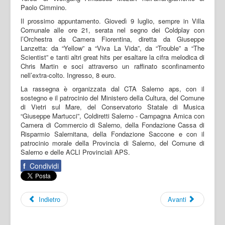
Paolo Cimmino.
Il prossimo appuntamento. Giovedì 9 luglio, sempre in Villa
Comunale alle ore 21, serata nel segno dei Coldplay con
l’Orchestra da Camera Fiorentina, diretta da Giuseppe
Lanzetta: da “Yellow” a “Viva La Vida”, da “Trouble” a “The
Scientist” e tanti altri great hits per esaltare la cifra melodica di
Chris Martin e soci attraverso un raffinato sconfinamento
nell’extra-colto. Ingresso, 8 euro.
La rassegna è organizzata dal CTA Salerno aps, con il
sostegno e il patrocinio del Ministero della Cultura, del Comune
di Vietri sul Mare, del Conservatorio Statale di Musica
“Giuseppe Martucci”, Coldiretti Salerno - Campagna Amica con
Camera di Commercio di Salerno, della Fondazione Cassa di
Risparmio Salernitana, della Fondazione Saccone e con il
patrocinio morale della Provincia di Salerno, del Comune di
Salerno e delle ACLI Provinciali APS.
f
Condividi
Indietro
Avanti