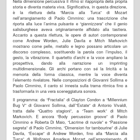
Nella dimensione percussiva il ritmo si riappropria della propria
storia e diventa materia viva. Significativa, in questa direzione,
è la rilettura della “Marcia alla Turca” di Mozart
nell’arrangiamento di Paolo Cimmino: una trascrizione che
riporta alla luce l’anima pulsante e “giannizzera” che il genio
salisburghese aveva originariamente affidato alla tastiera.
Accanto a questa rilettura, le opere di autori contemporanei
come Andrew Worden, Julie Davila e Mitch Markovich
mostrano come pelle, metallo e legno possano articolare un
discorso complesso, sostituendo la parola con l’impulso, il
gesto, la vibrazione. Il quartetto d’archi e la voce ampliano la
prospettiva, dando alla narrazione un imprinting
multidimensionale. Gli archi portano con sé la liricità e la
memoria della forma classica, mentre la voce diventa
l’elemento rivelatore. Nelle composizioni di Giovanni Sollima e
Paolo Cimmino, il canto si innesta sulla trama ritmica fino a
trasformarla in una vera sceneggiatura sonora.
Il programma: da “Fractalia” di Clayton Condon a “Millennium
Bug V” di Giovanni Sollima, dall’“Estate” di Antonio Vivaldi,
tratta dalle “Quattro stagioni”, a “Team work” di Mitch
Markovich. E ancora “Body percussion groove” di Paolo
Cimmino e Roberta Di Maio, “Lacrime di nuvole” e “Passione
segreta” di Paolo Cimmino, “Dimension for tambourine” di Julie
Davila, “Escape” di Andrew Worden, fino alla “Marcia alla
Turca” di Wolfgang Amadeus Mozart nell’arrangiamento di