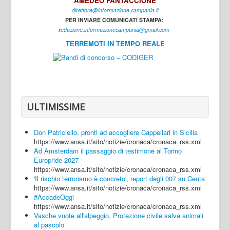
AMEDEO FANTACCIONE
direttore@informazione.campania.it
Interni
PER INVIARE COMUNICATI STAMPA:
Cultura
r
edazione.informazionecampania@gmail.com
TERREMOTI IN TEMPO REALE
Sport
Regione
Avellino
Benevento
ULTIMISSIME
Caserta
Don Patriciello, pronti ad accogliere Cappellari in Sicilia
Napoli
https://www.ansa.it/sito/notizie/cronaca/cronaca_rss.xml
Ad Amsterdam il passaggio di testimone al Torino
Salerno
Europride 2027
https://www.ansa.it/sito/notizie/cronaca/cronaca_rss.xml
Login
'Il rischio terrorismo è concreto', report degli 007 su Ceuta
https://www.ansa.it/sito/notizie/cronaca/cronaca_rss.xml
#AccadeOggi
https://www.ansa.it/sito/notizie/cronaca/cronaca_rss.xml
Vasche vuote all'alpeggio, Protezione civile salva animali
al pascolo