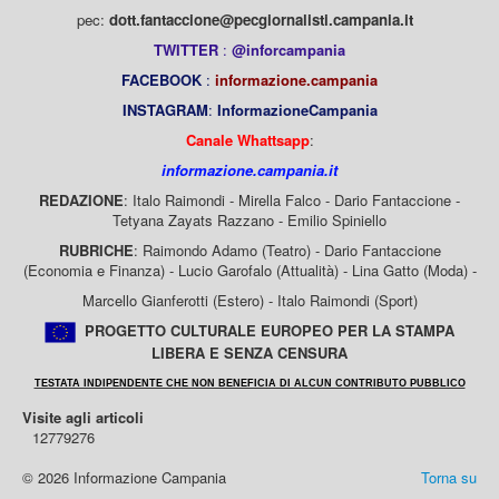
pec:
dott.fantaccione@pecgiornalisti.campania.it
TWITTER
:
@inforcampania
FACEBOOK
:
informazione.campania
INSTAGRAM
:
InformazioneCampania
Canale Whattsapp
:
informazione.campania.it
REDAZIONE
: Italo Raimondi - Mirella Falco - Dario Fantaccione -
Tetyana Zayats Razzano - Emilio Spiniello
RUBRICHE
: Raimondo Adamo (Teatro) - Dario Fantaccione
(Economia e Finanza) - Lucio Garofalo (Attualità) - Lina Gatto (Moda) -
Marcello Gianferotti (Estero) - Italo Raimondi (Sport)
PROGETTO CULTURALE EUROPEO PER LA STAMPA
LIBERA E SENZA CENSURA
TESTATA INDIPENDENTE CHE NON BENEFICIA DI ALCUN CONTRIBUTO PUBBLICO
Visite agli articoli
12779276
© 2026 Informazione Campania
Torna su