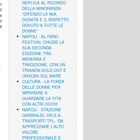
REPLICA AL RICORSO
n
DELLA MINORANZA:
il
“DIFENDO LA MIA
he
DIGNITÀ E IL RISPETTO
ti
DOVUTO A TUTTE LE
di
DONNE”
NAPOLI - AL FARO
FESTIVAL CHIUDE LA
SUA SECONDA
EDIZIONE TRA
MEMORIA E
TRADIZIONE, CON UN
TRIANON SOLD OUT E
UN’ALBA SUL MARE
CULTURA - LA FORZA
DELLE DONNE PER
IMPARARE A
GUARDARE LA VITA
CON ALTRI OCCHI
NAPOLI - STAZIONE
GARIBALDI, OR.S.A.
TRASPORTI TPL: “DA
APPREZZARE L'ALTO
VALORE
PROFESSIONALE E