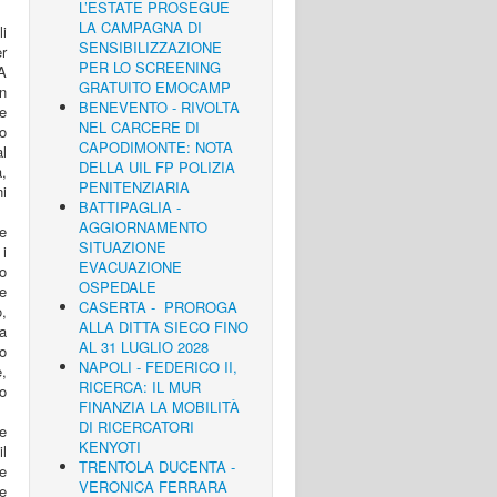
L’ESTATE PROSEGUE
LA CAMPAGNA DI
li
SENSIBILIZZAZIONE
r
PER LO SCREENING
A
GRATUITO EMOCAMP
n
BENEVENTO - RIVOLTA
e
NEL CARCERE DI
o
CAPODIMONTE: NOTA
al
DELLA UIL FP POLIZIA
,
PENITENZIARIA
ni
BATTIPAGLIA -
AGGIORNAMENTO
ne
SITUAZIONE
i
EVACUAZIONE
to
OSPEDALE
 e
CASERTA - PROROGA
o,
ALLA DITTA SIECO FINO
a
AL 31 LUGLIO 2028
o
NAPOLI - FEDERICO II,
e,
RICERCA: IL MUR
o
FINANZIA LA MOBILITÀ
DI RICERCATORI
e
KENYOTI
il
TRENTOLA DUCENTA -
le
VERONICA FERRARA
 e