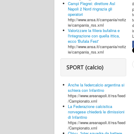
Campi Flegrei: direttore Asl
Napoli 2 Nord ringrazia gli
p
operatori
t
http://www.ansa.it/campania/notiz
t
ie/campania_rss.xml
d
Valorizzare la filiera bufalina e
i
l'integrazione con quella ittica,
ecco 'Bufala Fest'
http://www.ansa.it/campania/notiz
ie/campania_rss.xml
SPORT (calcio)
Anche la federcalcio argentina si
schiera con Infantino
https://www.areanapoli.it/rss/feed
/Campionato.xml
La Federazione calcistica
norvegese chiederà le dimissioni
di Infantino
https://www.areanapoli.it/rss/feed
/Campionato.xml
Chivu, 'Inter squadra da battere