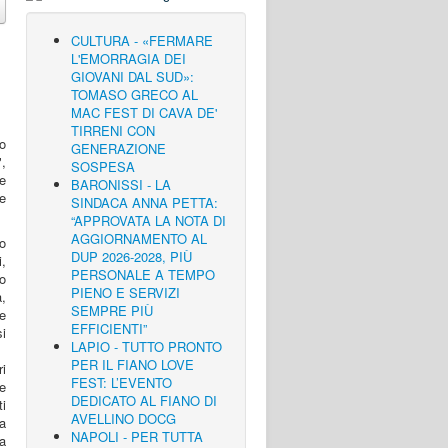
CULTURA - «FERMARE
L'EMORRAGIA DEI
GIOVANI DAL SUD»:
TOMASO GRECO AL
MAC FEST DI CAVA DE'
TIRRENI CON
o
GENERAZIONE
",
SOSPESA
e
BARONISSI - LA
re
SINDACA ANNA PETTA:
“APPROVATA LA NOTA DI
AGGIORNAMENTO AL
lo
DUP 2026-2028, PIÙ
,
PERSONALE A TEMPO
o
PIENO E SERVIZI
a,
SEMPRE PIÙ
ie
EFFICIENTI”
i
LAPIO - TUTTO PRONTO
PER IL FIANO LOVE
i
FEST: L’EVENTO
te
DEDICATO AL FIANO DI
ti
AVELLINO DOCG
ca
NAPOLI - PER TUTTA
la