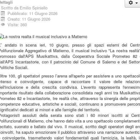
ettagli
Scritto da
Emilio Spiniello
Pubblicato: 11 Giugno 2026
Creato: 11 Giugno 2026
Visite: 360
E’ andato in scena ieri, 10 giugno, presso gli spazi esterni del Centr
olifunzionale Aggregativo di Matierno, il musical inclusivo "La nostra realtà
promosso dall'APS Musikattiva, dalla Cooperativa Sociale Prometeo 82 
all'APS Incantastorie, con il patrocinio del Comune di Salerno e del Setto
olitiche Sociali.
ltre 100, gli spettatori presso l’arena all'aperto per assistere a uno spettaco
intenso e coinvolgente, capace di raccontare il valore delle relazioni
dell'inclusione e della crescita condivisa. L'evento rappresenta l'ennesim
mportante risultato della collaborazione consolidata negli anni tra Musikattiv
rometeo 82 e Incantastorie, tre realtà che, attraverso la sinergia delle propr
competenze educative, artistiche e sociali, continuano a promuovere percors
ignificativi dedicati ai minori e alle famiglie del territorio.
Protagonisti assoluti della serata sono stati i 60 minori iscritti ai Centr
olifunzionali di Matierno, che hanno dato vita a uno spettacolo completamen
ecitato, suonato e ballato dal vivo. Il musical, scritto dagli operatori degli en
oinvolti, ha saputo emozionare il pubblico attraverso una narrazione autenti
 coinvolgente, trasmettendo valori fondamentali quali l'amicizia, la lealtà, 