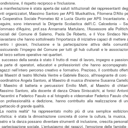
ondivisione, il rispetto reciproco e l'inclusione.
a manifestazione è stata aperta dai saluti istituzionali dei rappresentanti deg
enti organizzatori, Massimo Santoro per APS Musikattiva, Filomena D'Alto pe
la Cooperativa Sociale Prometeo 82 e Lucia Giunto per APS Incantastorie. 
seguire, sono intervenuti la Dirigente Scolastica dell'I.C. Calcedonia – Sa
Tommaso d'Aquino, prof.ssa Annamaria Martulano, l'Assessore alle Politich
Sociali del Comune di Salerno, Paola De Roberto, e il Vice Sindaco Nin
avastano che hanno sottolineato l'importanza di iniziative capaci di mettere 
centro i giovani, l'inclusione e la partecipazione attiva della comunità
ssicurando l’impegno del Comune per tutti gli hub culturali e le associazio
el terzo settore operative nei quartieri.
l successo della serata è stato il frutto di mesi di lavoro, impegno e passio
da parte di operatori, educatori e professionisti che hanno accompagnato 
agazzi nell’intero percorso creativo e formativo. Prezioso, il contributo offer
ai Maestri di teatro Michela Ventre e Gabriele Bacco, all'insegnante di coro
oordinatrice Angela Santoro, al Maestro di musica d'insieme Susanna Cariell
al Maestro di batteria e percussioni Emilio Melfi, al Maestro di chitarr
Massimo Santoro, alla docente di danza Chiara Siniscalchi, ai fonici Antoni
iacentini e Federico Fasulo e al fotografo e videomaker Federico Fasulo ch
con professionalità e dedizione, hanno contribuito alla realizzazione di un
pettacolo di grande qualità.
"La nostra realtà" ha rappresentato molto più di una semplice esibizion
rtistica: è stata la dimostrazione concreta di come la cultura, la musica, 
eatro e la danza possano diventare strumenti di inclusione, crescita persona
 partecipazione sociale. L'entusiasmo dei ragazzi, l'emozione delle famiglie