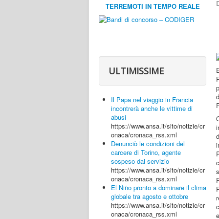
D
TERREMOTI IN TEMPO REALE
ULTIMISSIME
P
d
Il Papa nel viaggio in Francia
P
incontrerà anche le vittime di
abusi
O
https://www.ansa.it/sito/notizie/cr
onaca/cronaca_rss.xml
Denunciò le condizioni del
i
carcere di Torino, agente
P
sospeso dal servizio
https://www.ansa.it/sito/notizie/cr
s
onaca/cronaca_rss.xml
El Niño pronto a dominare il clima
P
globale tra agosto e ottobre
r
https://www.ansa.it/sito/notizie/cr
c
onaca/cronaca_rss.xml
e