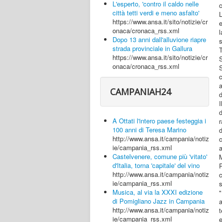
L'esperto, 'contro il caldo nelle
c
città tetti verdi e meno asfalto'
L
https://www.ansa.it/sito/notizie/cr
onaca/cronaca_rss.xml
Dopo 13 anni dall'alluvione riapre
strada provinciale in Gallura
https://www.ansa.it/sito/notizie/cr
onaca/cronaca_rss.xml
S
a
CAMPANIAH24
d
I
A Ottati l'intero paese festeggia i
r
100 anni di Teresa Marino
d
http://www.ansa.it/campania/notiz
c
ie/campania_rss.xml
Castelvenere, comune più 'vitato'
d'Italia, torna 'capitale' del vino
P
http://www.ansa.it/campania/notiz
ie/campania_rss.xml
s
Musica, al via la XXXI edizione
di Pomigliano Jazz in Campania
a
http://www.ansa.it/campania/notiz
t
ie/campania_rss.xml
e