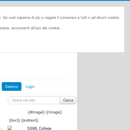
cy. Se vuoi saperne di più o negare il consenso a tutti o ad alcuni cookie,
iera, acconsenti all'uso dei cookie.
Salerno
Login
Cerca
{{#image}}
{{/image}}
{{text}}
{{subtext}}