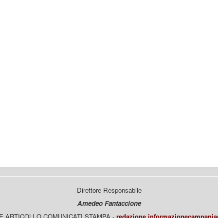
Direttore Responsabile
Amedeo Fantaccione
E ARTICOLI O COMUNICATI STAMPA -
redazione.informazionecampani