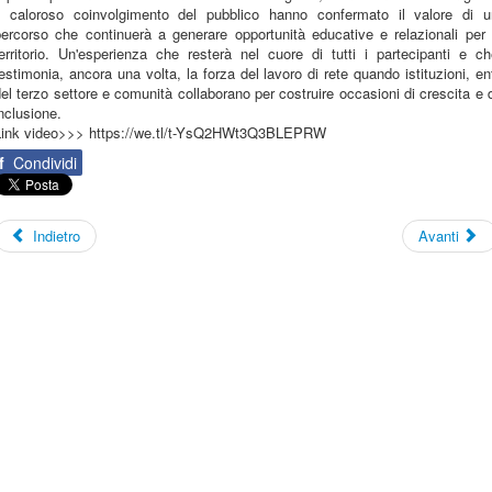
il caloroso coinvolgimento del pubblico hanno confermato il valore di u
ercorso che continuerà a generare opportunità educative e relazionali per 
erritorio. Un'esperienza che resterà nel cuore di tutti i partecipanti e c
estimonia, ancora una volta, la forza del lavoro di rete quando istituzioni, en
el terzo settore e comunità collaborano per costruire occasioni di crescita e 
nclusione.
Link video>>> https://we.tl/t-YsQ2HWt3Q3BLEPRW
f
Condividi
Indietro
Avanti