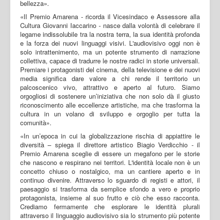
bellezza».
«Il Premio Amarena - ricorda il Vicesindaco e Assessore alla
Cultura Giovanni Iaccarino - nasce dalla volontà di celebrare il
legame indissolubile tra la nostra terra, la sua identità profonda
e la forza dei nuovi linguaggi visivi. L'audiovisivo oggi non è
solo intrattenimento, ma un potente strumento di narrazione
collettiva, capace di tradurre le nostre radici in storie universali.
Premiare i protagonisti del cinema, della televisione e dei nuovi
media significa dare valore a chi rende il territorio un
palcoscenico vivo, attrattivo e aperto al futuro. Siamo
orgogliosi di sostenere un’iniziativa che non solo dà il giusto
riconoscimento alle eccellenze artistiche, ma che trasforma la
cultura in un volano di sviluppo e orgoglio per tutta la
comunità».
«In un’epoca in cui la globalizzazione rischia di appiattire le
diversità – spiega il direttore artistico Biagio Verdicchio - il
Premio Amarena sceglie di essere un megafono per le storie
che nascono e respirano nei territori. L'identità locale non è un
concetto chiuso o nostalgico, ma un cantiere aperto e in
continuo divenire. Attraverso lo sguardo di registi e attori, il
paesaggio si trasforma da semplice sfondo a vero e proprio
protagonista, insieme al suo frutto e ciò che esso racconta.
Crediamo fermamente che esplorare le identità plurali
attraverso il linguaggio audiovisivo sia lo strumento più potente