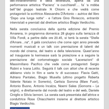
dell’intrattenimento e della letteratura, aperta da una
performance artistica “Pacienz’ ‘e cucchiarell’… fa’ ‘a rrobba
bell’”del gruppo teatrale ‘A Chiorm e che vedrà come
protagonisti la scrittrice Alessandra D’Antonio – autrice del libro
“Dopo una lunga notte” - e l’attore Gino Rivieccio, entrambi
intervistati e premiati dal direttore artistico Biagio Verdicchio.
Nella serata conclusiva della quinta edizione del Premio
Amarena, in programma domenica 28 giugno sulla terrazza di
Villa Fondi, a partire dalle ore 20.45, si terrà la serata "Stelle
d’Amare…na", il galà conclusivo che come ogni anno prevede
momenti musicali e un talk con premiazione di talenti del
mondo del cinema, del teatro e della televisione. Quest’anno
ad inaugurare la kermesse sarà la proiezione e a seguire la
premiazione del cortometraggio sociale “Lacerazioni” di
Massimiliano Pacifico che vede come protagonisti Sergio
Rubini e Ivana Lotito. Seguirà il talk con attori che di recente
abbiamo visto in film e serie tv di successo: Flavia Gatti,
Adriano Pantaleo, Biagio Musella (ultimo progetto Roberta
Valente Notaio in Sorrento), Cartisia Somma (Mare Fuori),
Antonio Buono, Antonio Incalza, Noemi Sales (Gomorra – Le
origini), e direttamente dal mondo del teatro e del web, Daniele
Ciniglio e Silvia Iannoni. La serata sarà presentata dall’attrice e
conduttrice Rose Chiacchierini insieme al direttore artistico
Biagio Verdicchio.