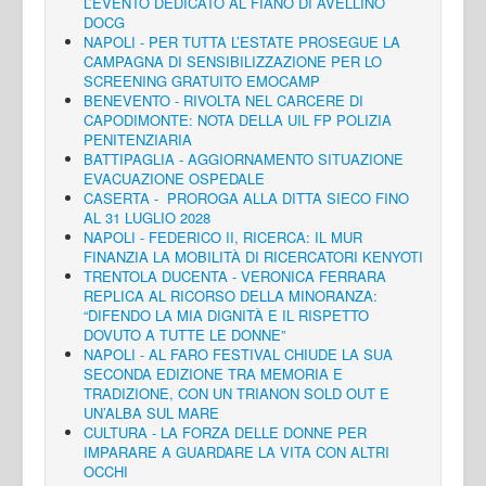
L’EVENTO DEDICATO AL FIANO DI AVELLINO
DOCG
NAPOLI - PER TUTTA L’ESTATE PROSEGUE LA
CAMPAGNA DI SENSIBILIZZAZIONE PER LO
SCREENING GRATUITO EMOCAMP
BENEVENTO - RIVOLTA NEL CARCERE DI
CAPODIMONTE: NOTA DELLA UIL FP POLIZIA
PENITENZIARIA
BATTIPAGLIA - AGGIORNAMENTO SITUAZIONE
EVACUAZIONE OSPEDALE
CASERTA - PROROGA ALLA DITTA SIECO FINO
AL 31 LUGLIO 2028
NAPOLI - FEDERICO II, RICERCA: IL MUR
FINANZIA LA MOBILITÀ DI RICERCATORI KENYOTI
TRENTOLA DUCENTA - VERONICA FERRARA
REPLICA AL RICORSO DELLA MINORANZA:
“DIFENDO LA MIA DIGNITÀ E IL RISPETTO
DOVUTO A TUTTE LE DONNE”
NAPOLI - AL FARO FESTIVAL CHIUDE LA SUA
SECONDA EDIZIONE TRA MEMORIA E
TRADIZIONE, CON UN TRIANON SOLD OUT E
UN’ALBA SUL MARE
CULTURA - LA FORZA DELLE DONNE PER
IMPARARE A GUARDARE LA VITA CON ALTRI
OCCHI