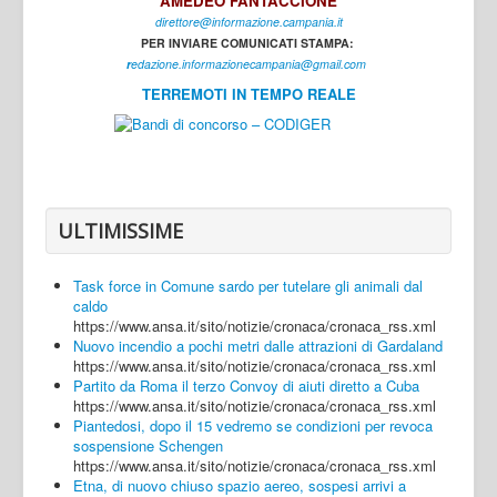
AMEDEO FANTACCIONE
direttore@informazione.campania.it
Interni
PER INVIARE COMUNICATI STAMPA:
Cultura
r
edazione.informazionecampania@gmail.com
TERREMOTI IN TEMPO REALE
Sport
Regione
Avellino
Benevento
ULTIMISSIME
Caserta
Task force in Comune sardo per tutelare gli animali dal
Napoli
caldo
https://www.ansa.it/sito/notizie/cronaca/cronaca_rss.xml
Salerno
Nuovo incendio a pochi metri dalle attrazioni di Gardaland
https://www.ansa.it/sito/notizie/cronaca/cronaca_rss.xml
Login
Partito da Roma il terzo Convoy di aiuti diretto a Cuba
https://www.ansa.it/sito/notizie/cronaca/cronaca_rss.xml
Piantedosi, dopo il 15 vedremo se condizioni per revoca
sospensione Schengen
https://www.ansa.it/sito/notizie/cronaca/cronaca_rss.xml
Etna, di nuovo chiuso spazio aereo, sospesi arrivi a