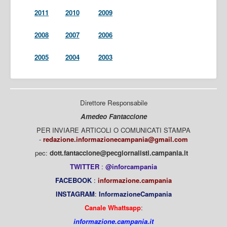
2011
2010
2009
2008
2007
2006
2005
2004
2003
Direttore Responsabile
Amedeo Fantaccione
PER INVIARE ARTICOLI O COMUNICATI STAMPA
-
redazione.informazionecampania@gmail.com
pec:
dott.fantaccione@pecgiornalisti.campania.it
TWITTER
:
@inforcampania
FACEBOOK
:
informazione.campania
INSTAGRAM
:
InformazioneCampania
Canale Whattsapp
:
informazione.campania.it