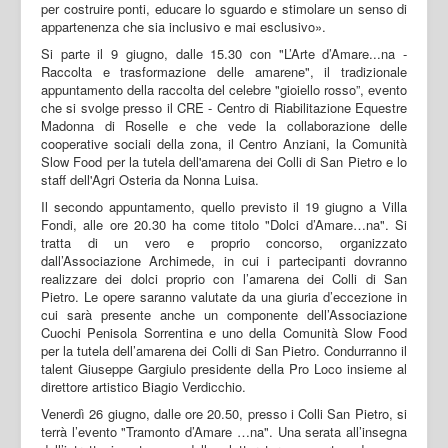
per costruire ponti, educare lo sguardo e stimolare un senso di
appartenenza che sia inclusivo e mai esclusivo».
Si parte il 9 giugno, dalle 15.30 con "L’Arte d’Amare...na -
Raccolta e trasformazione delle amarene", il tradizionale
appuntamento della raccolta del celebre "gioiello rosso”, evento
che si svolge presso il CRE - Centro di Riabilitazione Equestre
Madonna di Roselle e che vede la collaborazione delle
cooperative sociali della zona, il Centro Anziani, la Comunità
Slow Food per la tutela dell'amarena dei Colli di San Pietro e lo
staff dell'Agri Osteria da Nonna Luisa.
Il secondo appuntamento, quello previsto il 19 giugno a Villa
Fondi, alle ore 20.30 ha come titolo "Dolci d’Amare…na". Si
tratta di un vero e proprio concorso, organizzato
dall’Associazione Archimede, in cui i partecipanti dovranno
realizzare dei dolci proprio con l’amarena dei Colli di San
Pietro. Le opere saranno valutate da una giuria d’eccezione in
cui sarà presente anche un componente dell’Associazione
Cuochi Penisola Sorrentina e uno della Comunità Slow Food
per la tutela dell’amarena dei Colli di San Pietro. Condurranno il
talent Giuseppe Gargiulo presidente della Pro Loco insieme al
direttore artistico Biagio Verdicchio.
Venerdì 26 giugno, dalle ore 20.50, presso i Colli San Pietro, si
terrà l’evento "Tramonto d’Amare …na". Una serata all’insegna