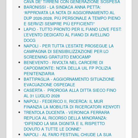
CAVA DE' TIRRENI CON GENERAZIONE SOSPESA
BARONISSI - LA SINDACA ANNA PETTA:
“APPROVATA LA NOTA DI AGGIORNAMENTO AL
DUP 2026-2028, PIÙ PERSONALE A TEMPO PIENO
E SERVIZI SEMPRE PIÙ EFFICIENTI”
LAPIO - TUTTO PRONTO PER IL FIANO LOVE FEST:
L’EVENTO DEDICATO AL FIANO DI AVELLINO
DOCG
NAPOLI - PER TUTTA L’ESTATE PROSEGUE LA
CAMPAGNA DI SENSIBILIZZAZIONE PER LO
SCREENING GRATUITO EMOCAMP
BENEVENTO - RIVOLTA NEL CARCERE DI
CAPODIMONTE: NOTA DELLA UIL FP POLIZIA
PENITENZIARIA
BATTIPAGLIA - AGGIORNAMENTO SITUAZIONE
EVACUAZIONE OSPEDALE
CASERTA - PROROGA ALLA DITTA SIECO FINO
AL 31 LUGLIO 2028
NAPOLI - FEDERICO II, RICERCA: IL MUR
FINANZIA LA MOBILITÀ DI RICERCATORI KENYOTI
TRENTOLA DUCENTA - VERONICA FERRARA
REPLICA AL RICORSO DELLA MINORANZA:
“DIFENDO LA MIA DIGNITÀ E IL RISPETTO
DOVUTO A TUTTE LE DONNE”
NAPOLI - AL FARO FESTIVAL CHIUDE LA SUA