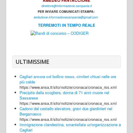
AMEDEO FANTACCIONE
direttore@informazione.campania.it
Interni
PER INVIARE COMUNICATI STAMPA:
Cultura
r
edazione.informazionecampania@gmail.com
TERREMOTI IN TEMPO REALE
Sport
Regione
Avellino
Benevento
ULTIMISSIME
Caserta
Cagliari ancora col bollino rosso, cimiteri chiusi nelle ore
Napoli
più calde
https://www.ansa.it/sito/notizie/cronaca/cronaca_rss.xml
Salerno
Precipita dalla scogliera, donna di 71 anni muore nel
Sassarese
Login
https://www.ansa.it/sito/notizie/cronaca/cronaca_rss.xml
Cadono dal cestello elevatore, gravi due giardinieri nel
Bergamasco
https://www.ansa.it/sito/notizie/cronaca/cronaca_rss.xml
Immigrazione clandestina, smantellata un'organizzazione a
Cagliari