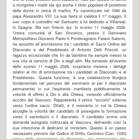
a rinvigorire i mariti (da qui anche il titolo popolare di protettore
delle donne in cerca di marito). Fu canonizzato nel 1690 da
papa Alessandro VIII. La sua festa si celebra il 17 maggio. Il
suo corpo è custodito nel Santuario a lui dedicato a Villarreal,
in Spagna. Ma non finisce qui, lo scorso 11 maggio 2026,
l’intera comunità di San Vincenzo, presso il Seminario
Metropolitano Giovanni Paolo II Pontecagnano Faiano Salerno,
ha assistito all´ammissione tra i candidati al Sacro Ordine del
Diaconato e del Presbiterato di Antonio Delli Priscoli, un
ragazzo eccezionale che fin da bambino ha sempre messo la
sua vita al servizio di Dio e degli altri. Ma tornando all’evento
dello scorso 11 maggio 2026, scopriamo insieme i dettagli
relativi al rito di ammissione tra i candidati al Diaconato e al
Presbiterato. Questa funzione, è una celebrazione liturgica
fondamentale nel percorso del seminario (e per il diaconato
permanente) in cui l'aspirante manifesta pubblicamente la
volontà di offrirsi a Dio e alla Chiesa, venendo ufficialmente
accolto dal Vescovo. Rappresenta il primo "eccomi" solenne
verso l'ordine sacro. Difatti, è il momento in cui la Chiesa
accoglie la volontà del candidato di proseguire la formazione
verso il sacerdozio o il diaconato. Il candidato scrive una
domanda autografa indirizzata al Vescovo, definendo così la
sua intenzione di dedicarsi al ministero. Questo è un passo
necessario previsto dal Codice di Diritto Canonico (Can. 1035)
prima della promozione al diaconato, sia permanente che