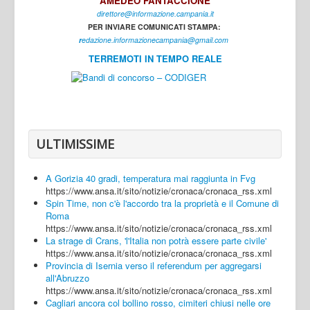
AMEDEO FANTACCIONE
direttore@informazione.campania.it
Interni
PER INVIARE COMUNICATI STAMPA:
Cultura
r
edazione.informazionecampania@gmail.com
TERREMOTI IN TEMPO REALE
Sport
Regione
Avellino
Benevento
ULTIMISSIME
Caserta
A Gorizia 40 gradi, temperatura mai raggiunta in Fvg
Napoli
https://www.ansa.it/sito/notizie/cronaca/cronaca_rss.xml
Spin Time, non c'è l'accordo tra la proprietà e il Comune di
Salerno
Roma
https://www.ansa.it/sito/notizie/cronaca/cronaca_rss.xml
Login
La strage di Crans, 'l'Italia non potrà essere parte civile'
https://www.ansa.it/sito/notizie/cronaca/cronaca_rss.xml
Provincia di Isernia verso il referendum per aggregarsi
all'Abruzzo
https://www.ansa.it/sito/notizie/cronaca/cronaca_rss.xml
Cagliari ancora col bollino rosso, cimiteri chiusi nelle ore