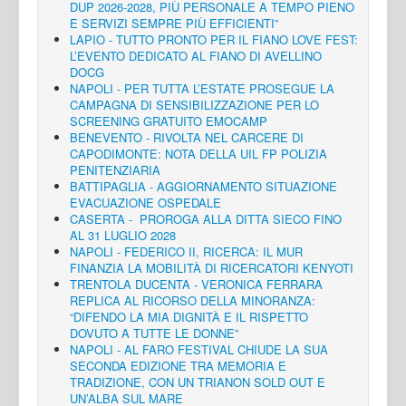
DUP 2026-2028, PIÙ PERSONALE A TEMPO PIENO
E SERVIZI SEMPRE PIÙ EFFICIENTI”
LAPIO - TUTTO PRONTO PER IL FIANO LOVE FEST:
L’EVENTO DEDICATO AL FIANO DI AVELLINO
DOCG
NAPOLI - PER TUTTA L’ESTATE PROSEGUE LA
CAMPAGNA DI SENSIBILIZZAZIONE PER LO
SCREENING GRATUITO EMOCAMP
BENEVENTO - RIVOLTA NEL CARCERE DI
CAPODIMONTE: NOTA DELLA UIL FP POLIZIA
PENITENZIARIA
BATTIPAGLIA - AGGIORNAMENTO SITUAZIONE
EVACUAZIONE OSPEDALE
CASERTA - PROROGA ALLA DITTA SIECO FINO
AL 31 LUGLIO 2028
NAPOLI - FEDERICO II, RICERCA: IL MUR
FINANZIA LA MOBILITÀ DI RICERCATORI KENYOTI
TRENTOLA DUCENTA - VERONICA FERRARA
REPLICA AL RICORSO DELLA MINORANZA:
“DIFENDO LA MIA DIGNITÀ E IL RISPETTO
DOVUTO A TUTTE LE DONNE”
NAPOLI - AL FARO FESTIVAL CHIUDE LA SUA
SECONDA EDIZIONE TRA MEMORIA E
TRADIZIONE, CON UN TRIANON SOLD OUT E
UN’ALBA SUL MARE