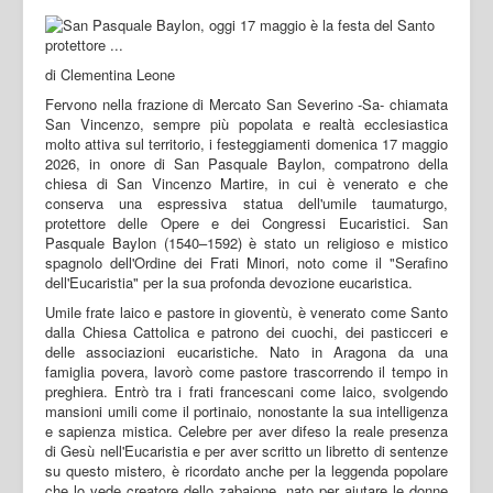
di Clementina Leone
Fervono nella frazione di Mercato San Severino -Sa- chiamata
San Vincenzo, sempre più popolata e realtà ecclesiastica
molto attiva sul territorio, i festeggiamenti domenica 17 maggio
2026, in onore di San Pasquale Baylon, compatrono della
chiesa di San Vincenzo Martire, in cui è venerato e che
conserva una espressiva statua dell'umile taumaturgo,
protettore delle Opere e dei Congressi Eucaristici. San
Pasquale Baylon (1540–1592) è stato un religioso e mistico
spagnolo dell'Ordine dei Frati Minori, noto come il "Serafino
dell'Eucaristia" per la sua profonda devozione eucaristica.
Umile frate laico e pastore in gioventù, è venerato come Santo
dalla Chiesa Cattolica e patrono dei cuochi, dei pasticceri e
delle associazioni eucaristiche. Nato in Aragona da una
famiglia povera, lavorò come pastore trascorrendo il tempo in
preghiera. Entrò tra i frati francescani come laico, svolgendo
mansioni umili come il portinaio, nonostante la sua intelligenza
e sapienza mistica. Celebre per aver difeso la reale presenza
di Gesù nell'Eucaristia e per aver scritto un libretto di sentenze
su questo mistero, è ricordato anche per la leggenda popolare
che lo vede creatore dello zabaione, nato per aiutare le donne