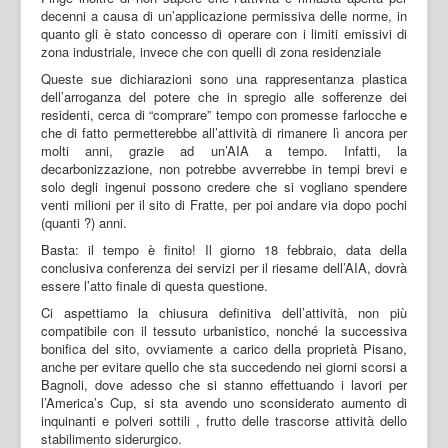
decenni a causa di un’applicazione permissiva delle norme, in
quanto gli è stato concesso di operare con i limiti emissivi di
zona industriale, invece che con quelli di zona residenziale
Queste sue dichiarazioni sono una rappresentanza plastica
dell’arroganza del potere che in spregio alle sofferenze dei
residenti, cerca di “comprare” tempo con promesse farlocche e
che di fatto permetterebbe all’attività di rimanere lì ancora per
molti anni, grazie ad un’AIA a tempo. Infatti, la
decarbonizzazione, non potrebbe avverrebbe in tempi brevi e
solo degli ingenui possono credere che si vogliano spendere
venti milioni per il sito di Fratte, per poi andare via dopo pochi
(quanti ?) anni.
Basta: il tempo è finito! Il giorno 18 febbraio, data della
conclusiva conferenza dei servizi per il riesame dell’AIA, dovrà
essere l’atto finale di questa questione.
Ci aspettiamo la chiusura definitiva dell’attività, non più
compatibile con il tessuto urbanistico, nonché la successiva
bonifica del sito, ovviamente a carico della proprietà Pisano,
anche per evitare quello che sta succedendo nei giorni scorsi a
Bagnoli, dove adesso che si stanno effettuando i lavori per
l’America’s Cup, si sta avendo uno sconsiderato aumento di
inquinanti e polveri sottili , frutto delle trascorse attività dello
stabilimento siderurgico.