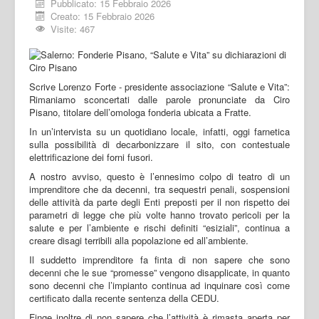
Pubblicato: 15 Febbraio 2026
Creato: 15 Febbraio 2026
Visite: 467
Scrive Lorenzo Forte - presidente associazione “Salute e Vita”:
Rimaniamo sconcertati dalle parole pronunciate da Ciro
Pisano, titolare dell’omologa fonderia ubicata a Fratte.
In un’intervista su un quotidiano locale, infatti, oggi farnetica
sulla possibilità di decarbonizzare il sito, con contestuale
elettrificazione dei forni fusori.
A nostro avviso, questo è l’ennesimo colpo di teatro di un
imprenditore che da decenni, tra sequestri penali, sospensioni
delle attività da parte degli Enti preposti per il non rispetto dei
parametri di legge che più volte hanno trovato pericoli per la
salute e per l’ambiente e rischi definiti “esiziali”, continua a
creare disagi terribili alla popolazione ed all’ambiente.
Il suddetto imprenditore fa finta di non sapere che sono
decenni che le sue “promesse” vengono disapplicate, in quanto
sono decenni che l’impianto continua ad inquinare così come
certificato dalla recente sentenza della CEDU.
Finge inoltre di non sapere che l’attività è rimasta aperta per