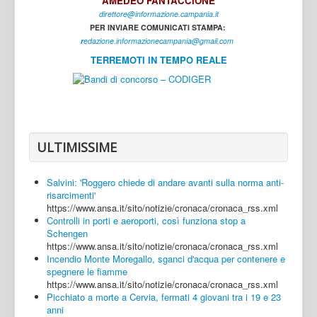
AMEDEO FANTACCIONE
direttore@informazione.campania.it
Interni
PER INVIARE COMUNICATI STAMPA:
Cultura
r
edazione.informazionecampania@gmail.com
TERREMOTI IN TEMPO REALE
Sport
Regione
Avellino
Benevento
ULTIMISSIME
Caserta
Salvini: 'Roggero chiede di andare avanti sulla norma anti-
Napoli
risarcimenti'
https://www.ansa.it/sito/notizie/cronaca/cronaca_rss.xml
Salerno
Controlli in porti e aeroporti, così funziona stop a
Schengen
Login
https://www.ansa.it/sito/notizie/cronaca/cronaca_rss.xml
Incendio Monte Moregallo, sganci d'acqua per contenere e
spegnere le fiamme
https://www.ansa.it/sito/notizie/cronaca/cronaca_rss.xml
Picchiato a morte a Cervia, fermati 4 giovani tra i 19 e 23
anni