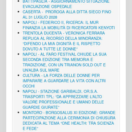
BATTIPAGLIA - AGGIORNAMENTO SITUAZIONE
EVACUAZIONE OSPEDALE
CASERTA - PROROGA ALLA DITTA SIECO FINO
AL 31 LUGLIO 2028
NAPOLI - FEDERICO II, RICERCA: IL MUR
FINANZIA LA MOBILITÀ DI RICERCATORI KENYOTI
TRENTOLA DUCENTA - VERONICA FERRARA
REPLICA AL RICORSO DELLA MINORANZA:
“DIFENDO LA MIA DIGNITÀ E IL RISPETTO
DOVUTO A TUTTE LE DONNE”
NAPOLI - AL FARO FESTIVAL CHIUDE LA SUA
SECONDA EDIZIONE TRA MEMORIA E
TRADIZIONE, CON UN TRIANON SOLD OUT E
UN’ALBA SUL MARE
CULTURA - LA FORZA DELLE DONNE PER
IMPARARE A GUARDARE LA VITA CON ALTRI
OCCHI
NAPOLI - STAZIONE GARIBALDI, OR.S.A.
TRASPORTI TPL: “DA APPREZZARE L'ALTO
VALORE PROFESSIONALE E UMANO DELLE
GUARDIE GIURATE”
MONTORO - BORGOSALUS XI EDIZIONE: GRANDE
PARTECIPAZIONE ALLA CERIMONIA DI CHIUSURA
DEDICATA AL TEMA “ONE HEALTH: TRA SCIENZA
E FEDE”