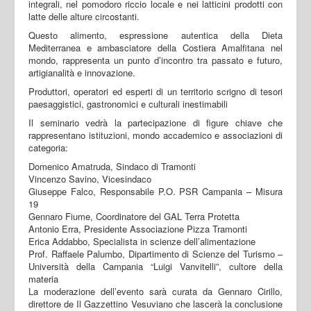
integrali, nel pomodoro riccio locale e nei latticini prodotti con
latte delle alture circostanti.
Questo alimento, espressione autentica della Dieta
Mediterranea e ambasciatore della Costiera Amalfitana nel
mondo, rappresenta un punto d’incontro tra passato e futuro,
artigianalità e innovazione.
Produttori, operatori ed esperti di un territorio scrigno di tesori
paesaggistici, gastronomici e culturali inestimabili
Il seminario vedrà la partecipazione di figure chiave che
rappresentano istituzioni, mondo accademico e associazioni di
categoria:
Domenico Amatruda, Sindaco di Tramonti
Vincenzo Savino, Vicesindaco
Giuseppe Falco, Responsabile P.O. PSR Campania – Misura
19
Gennaro Fiume, Coordinatore del GAL Terra Protetta
Antonio Erra, Presidente Associazione Pizza Tramonti
Erica Addabbo, Specialista in scienze dell’alimentazione
Prof. Raffaele Palumbo, Dipartimento di Scienze del Turismo –
Università della Campania “Luigi Vanvitelli”, cultore della
materia
La moderazione dell’evento sarà curata da Gennaro Cirillo,
direttore de Il Gazzettino Vesuviano che lascerà la conclusione