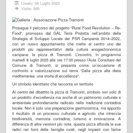
Creato: 06 Luglio 2025
Visite: 585
Prosegue il percorso del progetto “Rural Food Revolution – Re-
Food”, promosso dal GAL Terra Protetta nell’ambito della
Strategia di Sviluppo Locale del PSR Campania 2014–2022,
con un nuovo appuntamento che mette al centro uno dei
prodotti più rappresentativi della cultura enogastronomica
campana: la pizza di Tramonti. L’incontro, in programma
martedì 8 luglio 2025 alle ore 17:00 presso l’Aula Consiliare del
Comune di Tramonti, si presenta come un’occasione di
confronto e valorizzazione sul tema “Dalla pizza alla dieta
mediterranea: una storia di eccellenze”.
Un simbolo identitario che racconta un territorio
Al centro del dibattito la pizza di Tramonti, simbolo non solo di
un prodotto d’eccellenza ma anche di un patrimonio culturale e
ambientale profondamente radicato nella tradizione contadina
locale. Non è solo una preparazione gastronomica, ma appunto
il risultato di un processo culturale e agricolo che intreccia
biodiversità, memoria contadina, turismo e innovazione. A
differenza di altre versioni più note, questa pizza affonda le sue
radici nei forni delle famiglie rurali, negli impasti con farine