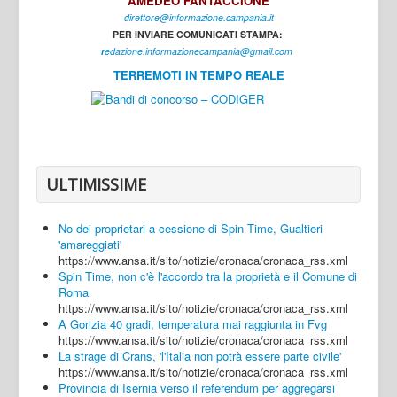
AMEDEO FANTACCIONE
direttore@informazione.campania.it
Interni
PER INVIARE COMUNICATI STAMPA:
Cultura
r
edazione.informazionecampania@gmail.com
TERREMOTI IN TEMPO REALE
Sport
Regione
Avellino
Benevento
ULTIMISSIME
Caserta
No dei proprietari a cessione di Spin Time, Gualtieri
Napoli
'amareggiati'
https://www.ansa.it/sito/notizie/cronaca/cronaca_rss.xml
Salerno
Spin Time, non c'è l'accordo tra la proprietà e il Comune di
Roma
Login
https://www.ansa.it/sito/notizie/cronaca/cronaca_rss.xml
A Gorizia 40 gradi, temperatura mai raggiunta in Fvg
https://www.ansa.it/sito/notizie/cronaca/cronaca_rss.xml
La strage di Crans, 'l'Italia non potrà essere parte civile'
https://www.ansa.it/sito/notizie/cronaca/cronaca_rss.xml
Provincia di Isernia verso il referendum per aggregarsi