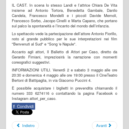
IL CAST. In scena lo stesso Landi e l’attrice Chiara De Vita
insieme ad Antonio Tortora, Benedetta Gambale, Danilo
Candela, Francesco Mondelli e i piccoli Davide Memoli,
Francesco Sorbo, Jacopo Cinelli e Marta Capano, che portano
sul palco la spontaneità e l’incanto del mondo dell’infanzia.
Lo spettacolo vede la partecipazione dell’attore Antonio Fiorillo,
noto al grande pubblico per le sue interpretazioni nei film
"Benvenuti al Sud" e "Song 'e Napule".
Accanto agli attori, Il Balletto di Attori per Caso, diretto da
Gerardo Fimiani, impreziosirà la narrazione con momenti
coreografici suggestivi.
INFORMAZIONI UTILI. Venerdì 2 e sabato 3 maggio alle ore
20:30 e domenica 4 maggio alle ore 19:00 presso il CineTeatro
Bertoni di Battipaglia, in via Giacomo Puccini 4.
È possibile acquistare i biglietti in prevendita chiamando il
numero 333 6274116 o contattando la pagina Facebook o
Instagram attori_per_caso.
f
Condividi
Indietro
Avanti