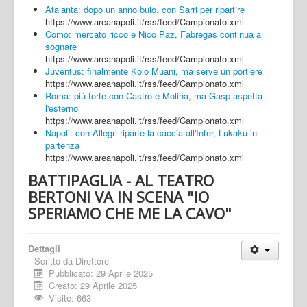
Atalanta: dopo un anno buio, con Sarri per ripartire
https://www.areanapoli.it/rss/feed/Campionato.xml
Como: mercato ricco e Nico Paz, Fabregas continua a
sognare
https://www.areanapoli.it/rss/feed/Campionato.xml
Juventus: finalmente Kolo Muani, ma serve un portiere
https://www.areanapoli.it/rss/feed/Campionato.xml
Roma: più forte con Castro e Molina, ma Gasp aspetta
l'esterno
https://www.areanapoli.it/rss/feed/Campionato.xml
Napoli: con Allegri riparte la caccia all'Inter, Lukaku in
partenza
https://www.areanapoli.it/rss/feed/Campionato.xml
BATTIPAGLIA - AL TEATRO
BERTONI VA IN SCENA "IO
SPERIAMO CHE ME LA CAVO"
Dettagli
Scritto da
Direttore
Pubblicato: 29 Aprile 2025
Creato: 29 Aprile 2025
Visite: 663