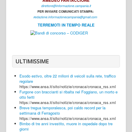
AMEDEO FANTACCIONE
direttore@informazione.campania.it
Interni
PER INVIARE COMUNICATI STAMPA:
Cultura
r
edazione.informazionecampania@gmail.com
TERREMOTI IN TEMPO REALE
Sport
Regione
Avellino
Benevento
ULTIMISSIME
Caserta
Esodo estivo, oltre 22 milioni di veicoli sulla rete, traffico
Napoli
regolare
https://www.ansa.it/sito/notizie/cronaca/cronaca_rss.xml
Salerno
Furgone con braccianti si ribalta nel Foggiano, un morto e
otto feriti
Login
https://www.ansa.it/sito/notizie/cronaca/cronaca_rss.xml
Breve tregua temporalesca, poi caldo record per la
settimana di Ferragosto
https://www.ansa.it/sito/notizie/cronaca/cronaca_rss.xml
Bimbo di tre anni investito, muore in ospedale dopo tre
giorni