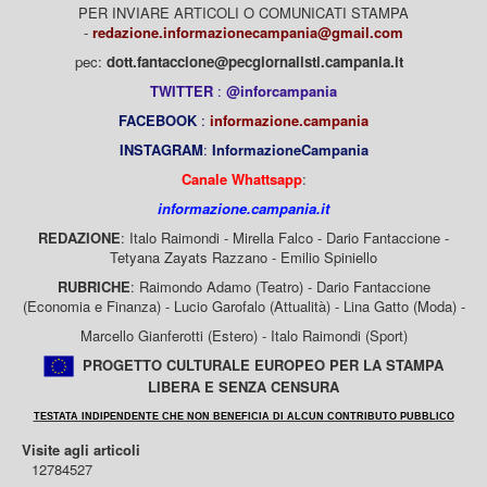
PER INVIARE ARTICOLI O COMUNICATI STAMPA
-
redazione.informazionecampania@gmail.com
pec:
dott.fantaccione@pecgiornalisti.campania.it
TWITTER
:
@inforcampania
FACEBOOK
:
informazione.campania
INSTAGRAM
:
InformazioneCampania
Canale Whattsapp
:
informazione.campania.it
REDAZIONE
: Italo Raimondi - Mirella Falco - Dario Fantaccione -
Tetyana Zayats Razzano - Emilio Spiniello
RUBRICHE
: Raimondo Adamo (Teatro) - Dario Fantaccione
(Economia e Finanza) - Lucio Garofalo (Attualità) - Lina Gatto (Moda) -
Marcello Gianferotti (Estero) - Italo Raimondi (Sport)
PROGETTO CULTURALE EUROPEO PER LA STAMPA
LIBERA E SENZA CENSURA
TESTATA INDIPENDENTE CHE NON BENEFICIA DI ALCUN CONTRIBUTO PUBBLICO
Visite agli articoli
12784527