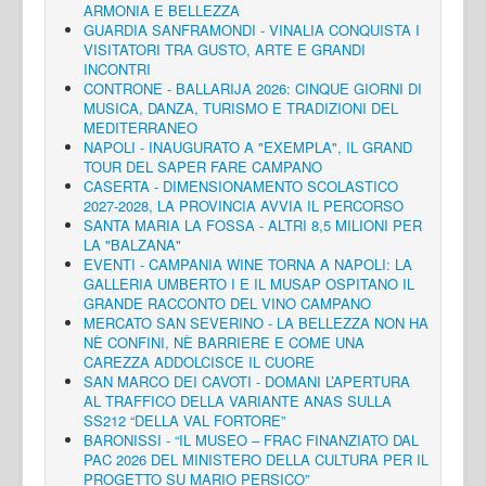
ARMONIA E BELLEZZA
GUARDIA SANFRAMONDI - VINALIA CONQUISTA I
VISITATORI TRA GUSTO, ARTE E GRANDI
INCONTRI
CONTRONE - BALLARIJA 2026: CINQUE GIORNI DI
MUSICA, DANZA, TURISMO E TRADIZIONI DEL
MEDITERRANEO
NAPOLI - INAUGURATO A "EXEMPLA", IL GRAND
TOUR DEL SAPER FARE CAMPANO
CASERTA - DIMENSIONAMENTO SCOLASTICO
2027-2028, LA PROVINCIA AVVIA IL PERCORSO
SANTA MARIA LA FOSSA - ALTRI 8,5 MILIONI PER
LA "BALZANA"
EVENTI - CAMPANIA WINE TORNA A NAPOLI: LA
GALLERIA UMBERTO I E IL MUSAP OSPITANO IL
GRANDE RACCONTO DEL VINO CAMPANO
MERCATO SAN SEVERINO - LA BELLEZZA NON HA
NÈ CONFINI, NÈ BARRIERE E COME UNA
CAREZZA ADDOLCISCE IL CUORE
SAN MARCO DEI CAVOTI - DOMANI L’APERTURA
AL TRAFFICO DELLA VARIANTE ANAS SULLA
SS212 “DELLA VAL FORTORE”
BARONISSI - “IL MUSEO – FRAC FINANZIATO DAL
PAC 2026 DEL MINISTERO DELLA CULTURA PER IL
PROGETTO SU MARIO PERSICO”