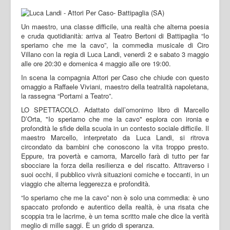
Un maestro, una classe difficile, una realtà che alterna poesia
e cruda quotidianità: arriva al Teatro Bertoni di Battipaglia “Io
speriamo che me la cavo”, la commedia musicale di Ciro
Villano con la regia di Luca Landi, venerdì 2 e sabato 3 maggio
alle ore 20:30 e domenica 4 maggio alle ore 19:00.
In scena la compagnia Attori per Caso che chiude con questo
omaggio a Raffaele Viviani, maestro della teatralità napoletana,
la rassegna “Portami a Teatro”.
LO SPETTACOLO. Adattato dall’omonimo libro di Marcello
D’Orta, "Io speriamo che me la cavo" esplora con ironia e
profondità le sfide della scuola in un contesto sociale difficile. Il
maestro Marcello, interpretato da Luca Landi, si ritrova
circondato da bambini che conoscono la vita troppo presto.
Eppure, tra povertà e camorra, Marcello farà di tutto per far
sbocciare la forza della resilienza e del riscatto. Attraverso i
suoi occhi, il pubblico vivrà situazioni comiche e toccanti, in un
viaggio che alterna leggerezza e profondità.
“Io speriamo che me la cavo” non è solo una commedia: è uno
spaccato profondo e autentico della realtà, è una risata che
scoppia tra le lacrime, è un tema scritto male che dice la verità
meglio di mille saggi. È un grido di speranza.