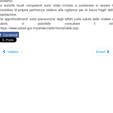
omestici.
Le autorità locali competenti sono state invitate a mantenere in essere l
rocedure di propria pertinenza relative alla vigilanza per le fasce fragili del
popolazione.
er approfondimenti sulla prevenzione degli effetti sulla salute delle ondate 
calore, è possibile consultare il sit
https://www.salute.gov.it/portale/caldo/homeCaldo.jsp).
f
Condividi
Indietro
Avanti