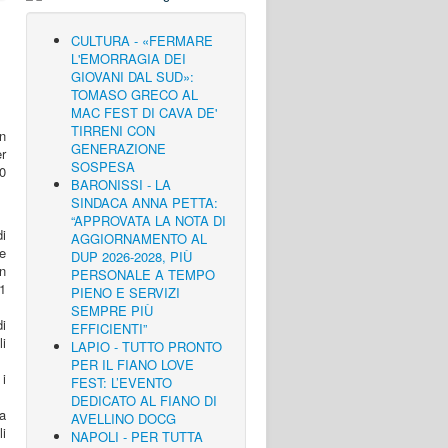
CULTURA - «FERMARE
L'EMORRAGIA DEI
GIOVANI DAL SUD»:
TOMASO GRECO AL
MAC FEST DI CAVA DE'
TIRRENI CON
n
GENERAZIONE
er
SOSPESA
00
BARONISSI - LA
SINDACA ANNA PETTA:
“APPROVATA LA NOTA DI
i
AGGIORNAMENTO AL
re
DUP 2026-2028, PIÙ
n
PERSONALE A TEMPO
11
PIENO E SERVIZI
SEMPRE PIÙ
di
EFFICIENTI”
i
LAPIO - TUTTO PRONTO
PER IL FIANO LOVE
 i
FEST: L’EVENTO
DEDICATO AL FIANO DI
 a
AVELLINO DOCG
i
NAPOLI - PER TUTTA