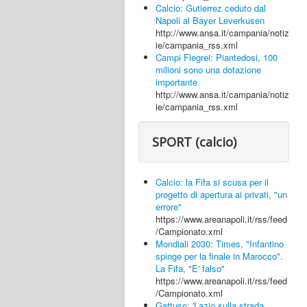
Calcio: Gutierrez ceduto dal
Napoli al Bayer Leverkusen
http://www.ansa.it/campania/notiz
ie/campania_rss.xml
Campi Flegrei: Piantedosi, 100
milioni sono una dotazione
importante
http://www.ansa.it/campania/notiz
ie/campania_rss.xml
SPORT (calcio)
Calcio: la Fifa si scusa per il
progetto di apertura ai privati, "un
errore"
https://www.areanapoli.it/rss/feed
/Campionato.xml
Mondiali 2030: Times, "Infantino
spinge per la finale in Marocco".
La Fifa, "E' falso"
https://www.areanapoli.it/rss/feed
/Campionato.xml
Gattuso: 'Lazio sulla strada