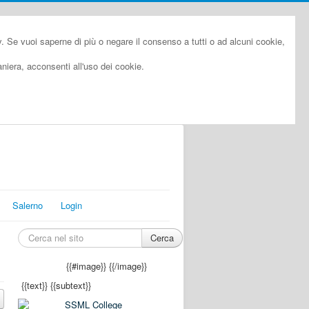
cy. Se vuoi saperne di più o negare il consenso a tutti o ad alcuni cookie,
iera, acconsenti all'uso dei cookie.
Salerno
Login
Cerca
{{#image}}
{{/image}}
{{text}}
{{subtext}}