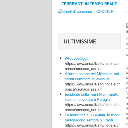
TERREMOTI IN TEMPO REALE
ULTIMISSIME
c
"
d
#AccadeOggi
https://www.ansa.it/sito/notizie/cr
onaca/cronaca_rss.xml
s
Allarme bomba nel Milanese, sei
centri commerciali evacuati
c
https://www.ansa.it/sito/notizie/cr
onaca/cronaca_rss.xml
V
Incidente sulla Terni-Rieti, morto
l'uomo ricoverato a Perugia
s
https://www.ansa.it/sito/notizie/cr
P
onaca/cronaca_rss.xml
s
La maternità a 33,4 anni, le madri
E
partoriscono sempre più tardi
https://www.ansa.it/sito/notizie/cr