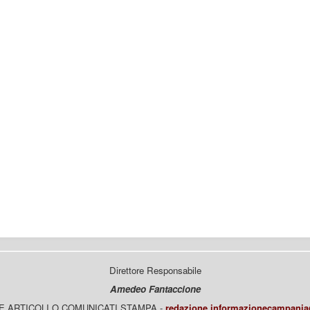
Direttore Responsabile
Amedeo Fantaccione
E ARTICOLI O COMUNICATI STAMPA -
redazione.informazionecampani