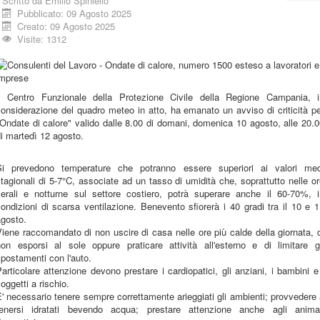
Scritto da
Emilio Spiniello
Pubblicato: 09 Agosto 2025
Creato: 09 Agosto 2025
Visite: 1312
Il Centro Funzionale della Protezione Civile della Regione Campania, i
onsiderazione del quadro meteo in atto, ha emanato un avviso di criticità p
Ondate di calore" valido dalle 8.00 di domani, domenica 10 agosto, alle 20.
i martedì 12 agosto.
Si prevedono temperature che potranno essere superiori ai valori med
tagionali di 5-7°C, associate ad un tasso di umidità che, soprattutto nelle o
serali e notturne sul settore costiero, potrà superare anche il 60-70%, i
ondizioni di scarsa ventilazione. Benevento sfiorerà i 40 gradi tra il 10 e 
agosto.
iene raccomandato di non uscire di casa nelle ore più calde della giornata, 
non esporsi al sole oppure praticare attività all'esterno e di limitare gl
postamenti con l'auto.
articolare attenzione devono prestare i cardiopatici, gli anziani, i bambini e
oggetti a rischio.
' necessario tenere sempre correttamente arieggiati gli ambienti; provvedere
tenersi idratati bevendo acqua; prestare attenzione anche agli animal