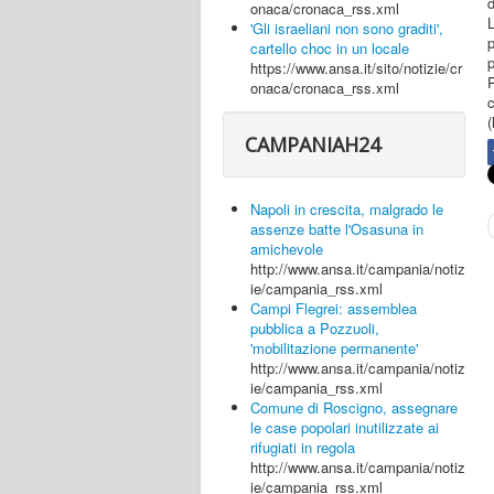
d
onaca/cronaca_rss.xml
'Gli israeliani non sono graditi',
p
cartello choc in un locale
https://www.ansa.it/sito/notizie/cr
P
onaca/cronaca_rss.xml
(
CAMPANIAH24
Napoli in crescita, malgrado le
assenze batte l'Osasuna in
amichevole
http://www.ansa.it/campania/notiz
ie/campania_rss.xml
Campi Flegrei: assemblea
pubblica a Pozzuoli,
'mobilitazione permanente'
http://www.ansa.it/campania/notiz
ie/campania_rss.xml
Comune di Roscigno, assegnare
le case popolari inutilizzate ai
rifugiati in regola
http://www.ansa.it/campania/notiz
ie/campania_rss.xml