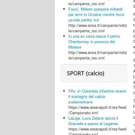
ie/campania_rss.xml
d
Fucci, 'Meloni sperpera miliardi
A
per armi in Ucraina mentre fisco
uccide partite Iva'
http://www.ansa.it/campania/notiz
ie/campania_rss.xml
In una ex cava nasce il primo
Chardonnay in purezza del
a
Matese
v
http://www.ansa.it/campania/notiz
ie/campania_rss.xml
S
SPORT (calcio)
L
a
T
Fifa: in Colombia Infantino riceve
I
il sostegno del calcio
T
sudamericano
R
https://www.areanapoli.it/rss/feed
/Campionato.xml
c
LaLiga, Luca Zidane lascia il
Granada e passa al Leganés
https://www.areanapoli.it/rss/feed
/Campionato.xml