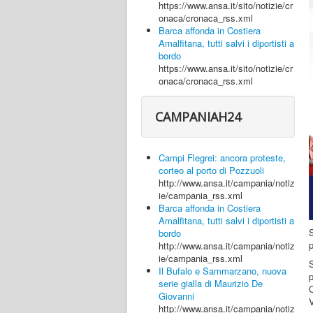
https://www.ansa.it/sito/notizie/cr
onaca/cronaca_rss.xml
Barca affonda in Costiera
Amalfitana, tutti salvi i diportisti a
bordo
https://www.ansa.it/sito/notizie/cr
onaca/cronaca_rss.xml
CAMPANIAH24
Campi Flegrei: ancora proteste,
corteo al porto di Pozzuoli
http://www.ansa.it/campania/notiz
ie/campania_rss.xml
Barca affonda in Costiera
Amalfitana, tutti salvi i diportisti a
S
bordo
http://www.ansa.it/campania/notiz
ie/campania_rss.xml
S
Il Bufalo e Sammarzano, nuova
serie gialla di Maurizio De
Giovanni
http://www.ansa.it/campania/notiz