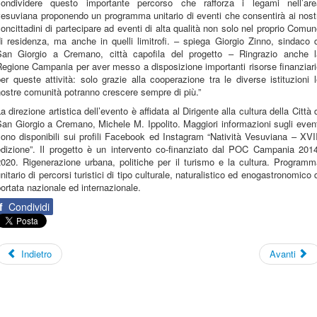
condividere questo importante percorso che rafforza i legami nell’are
esuviana proponendo un programma unitario di eventi che consentirà ai nost
oncittadini di partecipare ad eventi di alta qualità non solo nel proprio Comu
i residenza, ma anche in quelli limitrofi. – spiega Giorgio Zinno, sindaco 
San Giorgio a Cremano, città capofila del progetto – Ringrazio anche l
egione Campania per aver messo a disposizione importanti risorse finanziar
er queste attività: solo grazie alla cooperazione tra le diverse istituzioni 
ostre comunità potranno crescere sempre di più.”
a direzione artistica dell’evento è affidata al Dirigente alla cultura della Città 
an Giorgio a Cremano, Michele M. Ippolito. Maggiori informazioni sugli even
ono disponibili sui profili Facebook ed Instagram “Natività Vesuviana – XVI
edizione”. Il progetto è un intervento co-finanziato dal POC Campania 2014
2020. Rigenerazione urbana, politiche per il turismo e la cultura. Programm
nitario di percorsi turistici di tipo culturale, naturalistico ed enogastronomico 
ortata nazionale ed internazionale.
f
Condividi
Indietro
Avanti