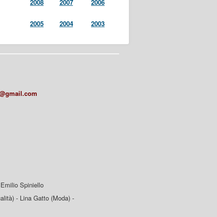
2008
2007
2006
2005
2004
2003
a@gmail.com
Emilio Spiniello
lità) - Lina Gatto (Moda) -