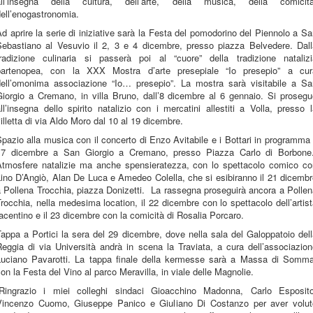
all’insegna della cultura, dell’arte, della musica, della comicità
ell’enogastronomia.
d aprire la serie di iniziative sarà la Festa del pomodorino del Piennolo a S
Sebastiano al Vesuvio il 2, 3 e 4 dicembre, presso piazza Belvedere. Dall
tradizione culinaria si passerà poi al “cuore” della tradizione natalizi
partenopea, con la XXX Mostra d’arte presepiale “Io presepio” a cur
dell’omonima associazione “Io… presepio”. La mostra sarà visitabile a Sa
Giorgio a Cremano, in villa Bruno, dall’8 dicembre al 6 gennaio. Si prosegu
ll’insegna dello spirito natalizio con i mercatini allestiti a Volla, presso 
illetta di via Aldo Moro dal 10 al 19 dicembre.
pazio alla musica con il concerto di Enzo Avitabile e i Bottari in programma 
17 dicembre a San Giorgio a Cremano, presso Piazza Carlo di Borbone
Atmosfere natalizie ma anche spensieratezza, con lo spettacolo comico co
ino D’Angiò, Alan De Luca e Amedeo Colella, che si esibiranno il 21 dicemb
 Pollena Trocchia, piazza Donizetti. La rassegna proseguirà ancora a Polle
rocchia, nella medesima location, il 22 dicembre con lo spettacolo dell’artis
acentino e il 23 dicembre con la comicità di Rosalia Porcaro.
appa a Portici la sera del 29 dicembre, dove nella sala del Galoppatoio del
eggia di via Università andrà in scena la Traviata, a cura dell’associazio
Luciano Pavarotti. La tappa finale della kermesse sarà a Massa di Somma
on la Festa del Vino al parco Meravilla, in viale delle Magnolie.
“Ringrazio i miei colleghi sindaci Gioacchino Madonna, Carlo Esposito
Vincenzo Cuomo, Giuseppe Panico e Giuliano Di Costanzo per aver volut