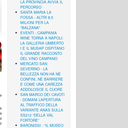
LA PROVINCIA AVVIA IL
PERCORSO
SANTA MARIA LA
FOSSA - ALTRI 8,5
MILIONI PER LA
"BALZANA"
EVENTI - CAMPANIA
WINE TORNA A NAPOLI:
LA GALLERIA UMBERTO
I E IL MUSAP OSPITANO
IL GRANDE RACCONTO
DEL VINO CAMPANO
MERCATO SAN
SEVERINO - LA
BELLEZZA NON HA NÈ
CONFINI, NÈ BARRIERE
E COME UNA CAREZZA
ADDOLCISCE IL CUORE
SAN MARCO DEI CAVOTI
 e
- DOMANI L’APERTURA
AL TRAFFICO DELLA
he
VARIANTE ANAS SULLA
a
SS212 “DELLA VAL
l
FORTORE”
i
BARONISSI - “IL MUSEO