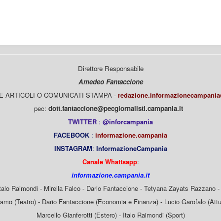
Direttore Responsabile
Amedeo Fantaccione
E ARTICOLI O COMUNICATI STAMPA -
redazione.informazionecampani
pec:
dott.fantaccione@pecgiornalisti.campania.it
TWITTER
:
@inforcampania
FACEBOOK
:
informazione.campania
INSTAGRAM
:
InformazioneCampania
Canale Whattsapp
:
informazione.campania.it
Italo Raimondi - Mirella Falco - Dario Fantaccione - Tetyana Zayats Razzano - 
mo (Teatro) - Dario Fantaccione (Economia e Finanza) - Lucio Garofalo (Attua
Marcello Gianferotti (Estero) - Italo Raimondi (Sport)