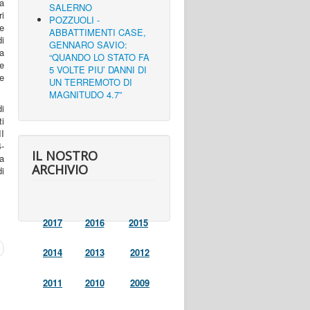
a
SALERNO
ri
POZZUOLI -
ne
ABBATTIMENTI CASE,
di
GENNARO SAVIO:
a
“QUANDO LO STATO FA
ie
5 VOLTE PIU’ DANNI DI
le
UN TERREMOTO DI
MAGNITUDO 4.7”
di
ti
II
-
IL NOSTRO
a
ARCHIVIO
di
2017
2016
2015
2014
2013
2012
2011
2010
2009