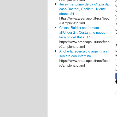
Juve-Inter primo derby d'Italia dal
v
caso Bastoni, Spalletti: 'Niente
c
strascichi'
d
https://www.areanapoli.it/rss/feed
/Campionato.xml
R
Calcio: Baldini confermato
p
all'Under 21, Costantino nuovo
n
tecnico dell'Italia U.16
L
https://www.areanapoli.it/rss/feed
S
/Campionato.xml
s
Anche la federcalcio argentina si
schiera con Infantino
https://www.areanapoli.it/rss/feed
u
/Campionato.xml
p