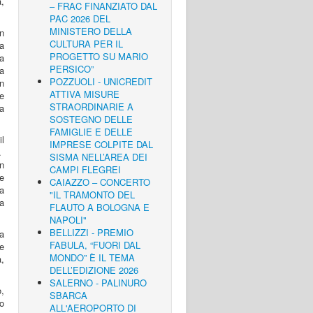
,
– FRAC FINANZIATO DAL
PAC 2026 DEL
MINISTERO DELLA
an
CULTURA PER IL
a
PROGETTO SU MARIO
a
PERSICO”
a
POZZUOLI - UNICREDIT
n
ATTIVA MISURE
e
STRAORDINARIE A
la
SOSTEGNO DELLE
FAMIGLIE E DELLE
il
IMPRESE COLPITE DAL
.
SISMA NELL’AREA DEI
n
CAMPI FLEGREI
re
CAIAZZO – CONCERTO
na
"IL TRAMONTO DEL
ta
FLAUTO A BOLOGNA E
NAPOLI"
BELLIZZI - PREMIO
la
FABULA, “FUORI DAL
ne
MONDO” È IL TEMA
,
DELL’EDIZIONE 2026
SALERNO - PALINURO
,
SBARCA
o
ALL'AEROPORTO DI