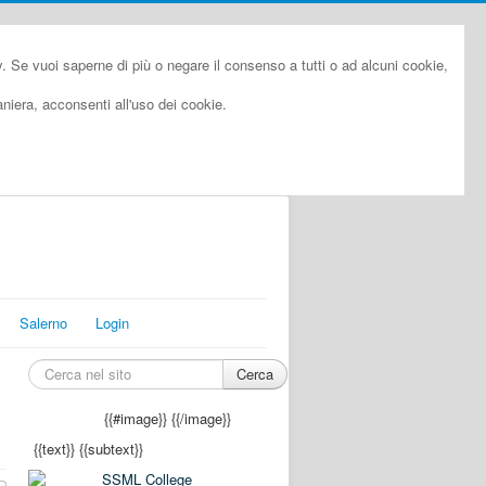
cy. Se vuoi saperne di più o negare il consenso a tutti o ad alcuni cookie,
iera, acconsenti all'uso dei cookie.
Salerno
Login
Cerca
{{#image}}
{{/image}}
{{text}}
{{subtext}}