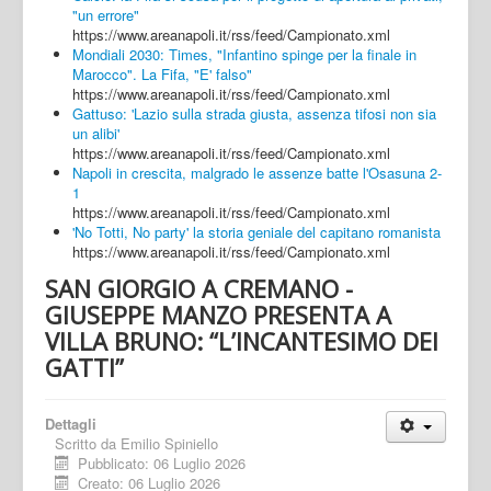
"un errore"
https://www.areanapoli.it/rss/feed/Campionato.xml
Mondiali 2030: Times, "Infantino spinge per la finale in
Marocco". La Fifa, "E' falso"
https://www.areanapoli.it/rss/feed/Campionato.xml
Gattuso: 'Lazio sulla strada giusta, assenza tifosi non sia
un alibi'
https://www.areanapoli.it/rss/feed/Campionato.xml
Napoli in crescita, malgrado le assenze batte l'Osasuna 2-
1
https://www.areanapoli.it/rss/feed/Campionato.xml
'No Totti, No party' la storia geniale del capitano romanista
https://www.areanapoli.it/rss/feed/Campionato.xml
SAN GIORGIO A CREMANO -
GIUSEPPE MANZO PRESENTA A
VILLA BRUNO: “L’INCANTESIMO DEI
GATTI”
Dettagli
Scritto da
Emilio Spiniello
Pubblicato: 06 Luglio 2026
Creato: 06 Luglio 2026