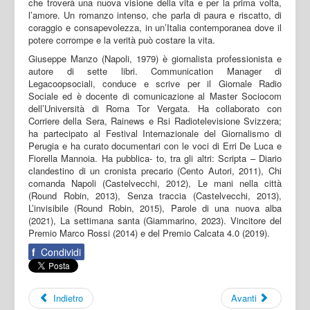
che troverà una nuova visione della vita e per la prima volta,
l’amore. Un romanzo intenso, che parla di paura e riscatto, di
coraggio e consapevolezza, in un’Italia contemporanea dove il
potere corrompe e la verità può costare la vita.
Giuseppe Manzo (Napoli, 1979) è giornalista professionista e
autore di sette libri. Communication Manager di
Legacoopsociali, conduce e scrive per il Giornale Radio
Sociale ed è docente di comunicazione al Master Sociocom
dell’Università di Roma Tor Vergata. Ha collaborato con
Corriere della Sera, Rainews e Rsi Radiotelevisione Svizzera;
ha partecipato al Festival Internazionale del Giornalismo di
Perugia e ha curato documentari con le voci di Erri De Luca e
Fiorella Mannoia. Ha pubblica- to, tra gli altri: Scripta – Diario
clandestino di un cronista precario (Cento Autori, 2011), Chi
comanda Napoli (Castelvecchi, 2012), Le mani nella città
(Round Robin, 2013), Senza traccia (Castelvecchi, 2013),
L’invisibile (Round Robin, 2015), Parole di una nuova alba
(2021), La settimana santa (Giammarino, 2023). Vincitore del
Premio Marco Rossi (2014) e del Premio Calcata 4.0 (2019).
f
Condividi
Indietro
Avanti