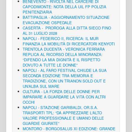
BENEVENTO - RIVOLTA NEL CARCERE DI
CAPODIMONTE: NOTA DELLA UIL FP POLIZIA
PENITENZIARIA
BATTIPAGLIA - AGGIORNAMENTO SITUAZIONE
EVACUAZIONE OSPEDALE
CASERTA - PROROGA ALLA DITTA SIECO FINO
AL 31 LUGLIO 2028
NAPOLI - FEDERICO II, RICERCA: IL MUR
FINANZIA LA MOBILITÀ DI RICERCATORI KENYOTI
TRENTOLA DUCENTA - VERONICA FERRARA
REPLICA AL RICORSO DELLA MINORANZA:
“DIFENDO LA MIA DIGNITÀ E IL RISPETTO
DOVUTO A TUTTE LE DONNE”
NAPOLI - AL FARO FESTIVAL CHIUDE LA SUA
SECONDA EDIZIONE TRA MEMORIA E
TRADIZIONE, CON UN TRIANON SOLD OUT E
UN’ALBA SUL MARE
CULTURA - LA FORZA DELLE DONNE PER
IMPARARE A GUARDARE LA VITA CON ALTRI
OCCHI
NAPOLI - STAZIONE GARIBALDI, OR.S.A.
TRASPORTI TPL: “DA APPREZZARE L'ALTO
VALORE PROFESSIONALE E UMANO DELLE
GUARDIE GIURATE”
MONTORO - BORGOSALUS XI EDIZIONE: GRANDE