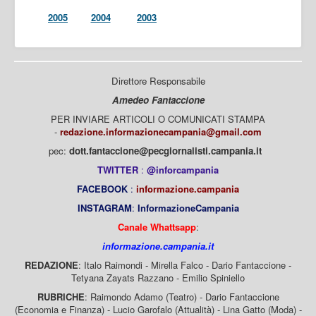
2005
2004
2003
Direttore Responsabile
Amedeo Fantaccione
PER INVIARE ARTICOLI O COMUNICATI STAMPA
-
redazione.informazionecampania@gmail.com
pec:
dott.fantaccione@pecgiornalisti.campania.it
TWITTER
:
@inforcampania
FACEBOOK
:
informazione.campania
INSTAGRAM
:
InformazioneCampania
Canale Whattsapp
:
informazione.campania.it
REDAZIONE
: Italo Raimondi - Mirella Falco - Dario Fantaccione -
Tetyana Zayats Razzano - Emilio Spiniello
RUBRICHE
: Raimondo Adamo (Teatro) - Dario Fantaccione
(Economia e Finanza) - Lucio Garofalo (Attualità) - Lina Gatto (Moda) -