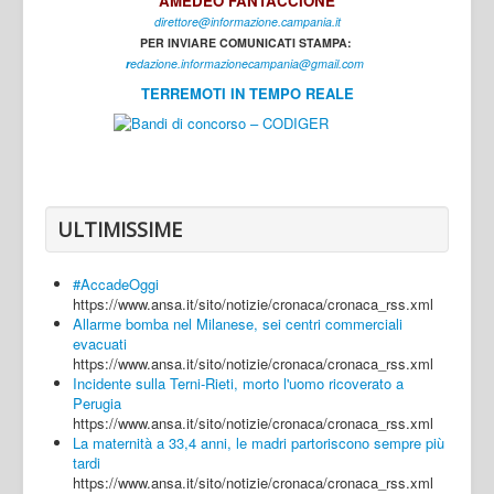
AMEDEO FANTACCIONE
direttore@informazione.campania.it
Interni
PER INVIARE COMUNICATI STAMPA:
Cultura
r
edazione.informazionecampania@gmail.com
TERREMOTI IN TEMPO REALE
Sport
Regione
Avellino
Benevento
ULTIMISSIME
Caserta
#AccadeOggi
Napoli
https://www.ansa.it/sito/notizie/cronaca/cronaca_rss.xml
Allarme bomba nel Milanese, sei centri commerciali
Salerno
evacuati
https://www.ansa.it/sito/notizie/cronaca/cronaca_rss.xml
Login
Incidente sulla Terni-Rieti, morto l'uomo ricoverato a
Perugia
https://www.ansa.it/sito/notizie/cronaca/cronaca_rss.xml
La maternità a 33,4 anni, le madri partoriscono sempre più
tardi
https://www.ansa.it/sito/notizie/cronaca/cronaca_rss.xml