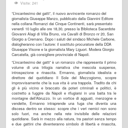
Visite: 241
“L’incantesimo dei gatti”, il nuovo avvincente romanzo del
giornalista Giuseppe Manzo, pubblicato dalla Giannini Editore
nella collana Romanzi dai Cinque Continenti, sarà presentato
venerdì 10 luglio alle ore 18,30, presso la Biblioteca Sacerdote
Giovanni Alagi di Villa Bruno, via Cavalli di Bronzo nr 20, San
Giorgio a Cremano. Dopo i saluti del sindaco Michele Carbone,
dialogheranno con l’autore: il sostituto procuratore della DDA
Giuseppe Visone e la giornalista Mary Liguori. Modera Giorgio
Carcatella, già consigliere provinciale di Napoli.
“L’incantesimo dei gatti” è un romanzo che rappresenta il primo
volume di una trilogia narrativa che mescola suspense,
introspezione e rinascita. Ermanno, giornalista idealista e
direttore del quotidiano Il Sole del Mezzogiorno, scopre
improvvisamente che la sua vita è una trappola. Tradito da chi
gli è più vicino e braccato da poteri criminali e politici, è
costretto a fuggire da Napoli e rifugiarsi in una baita tra le
montagne dell’Abruzzo. In un vortice di agguati, menzogne e
vendette, Ermanno intraprende una fuga che diventa una
discesa dentro se stesso: scopre che i veri nemici non sono
solo fuori, ma anche nella rete invisibile delle relazioni
quotidiane. Sarà in mezzo alla natura, tra pastori senza tempo
e due gattini che diventeranno simbolo di libertà e rinascita,