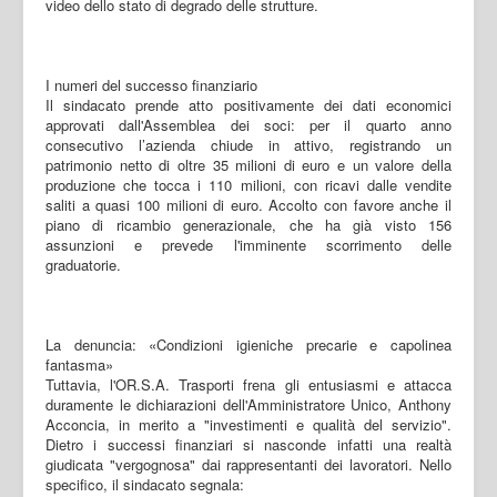
video dello stato di degrado delle strutture.
I numeri del successo finanziario
Il sindacato prende atto positivamente dei dati economici
approvati dall'Assemblea dei soci: per il quarto anno
consecutivo l’azienda chiude in attivo, registrando un
patrimonio netto di oltre 35 milioni di euro e un valore della
produzione che tocca i 110 milioni, con ricavi dalle vendite
saliti a quasi 100 milioni di euro. Accolto con favore anche il
piano di ricambio generazionale, che ha già visto 156
assunzioni e prevede l'imminente scorrimento delle
graduatorie.
La denuncia: «Condizioni igieniche precarie e capolinea
fantasma»
Tuttavia, l'OR.S.A. Trasporti frena gli entusiasmi e attacca
duramente le dichiarazioni dell'Amministratore Unico, Anthony
Acconcia, in merito a "investimenti e qualità del servizio".
Dietro i successi finanziari si nasconde infatti una realtà
giudicata "vergognosa" dai rappresentanti dei lavoratori. Nello
specifico, il sindacato segnala: