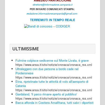
AMEDEO FANTACCIONE
direttore@informazione.campania.it
Interni
PER INVIARE COMUNICATI STAMPA:
Cultura
r
edazione.informazionecampania@gmail.com
TERREMOTI IN TEMPO REALE
Sport
Regione
Avellino
Benevento
ULTIMISSIME
Caserta
Fulmine colpisce sedicenne sul Monte Livata, è grave
Napoli
https://www.ansa.it/sito/notizie/cronaca/cronaca_rss.xml
Ultraleggero con due persone a bordo cade nel
Salerno
Pordenonese
https://www.ansa.it/sito/notizie/cronaca/cronaca_rss.xml
Login
Etna, ripristinate tutte le attività di volo all'aeroporto di
Catania
https://www.ansa.it/sito/notizie/cronaca/cronaca_rss.xml
Gardaland, 'il parco rimane aperto al pubblico'
https://www.ansa.it/sito/notizie/cronaca/cronaca_rss.xml
Barca affonda in Costiera Amalfitana, tutti salvi i diportisti