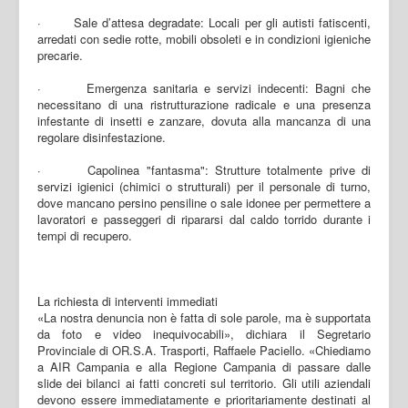
· Sale d’attesa degradate: Locali per gli autisti fatiscenti,
arredati con sedie rotte, mobili obsoleti e in condizioni igieniche
precarie.
· Emergenza sanitaria e servizi indecenti: Bagni che
necessitano di una ristrutturazione radicale e una presenza
infestante di insetti e zanzare, dovuta alla mancanza di una
regolare disinfestazione.
· Capolinea "fantasma": Strutture totalmente prive di
servizi igienici (chimici o strutturali) per il personale di turno,
dove mancano persino pensiline o sale idonee per permettere a
lavoratori e passeggeri di ripararsi dal caldo torrido durante i
tempi di recupero.
La richiesta di interventi immediati
«La nostra denuncia non è fatta di sole parole, ma è supportata
da foto e video inequivocabili», dichiara il Segretario
Provinciale di OR.S.A. Trasporti, Raffaele Paciello. «Chiediamo
a AIR Campania e alla Regione Campania di passare dalle
slide dei bilanci ai fatti concreti sul territorio. Gli utili aziendali
devono essere immediatamente e prioritariamente destinati al