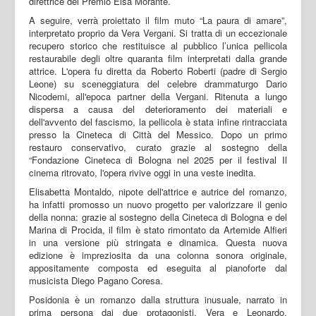
direttrice del Premio Elsa Morante.
A seguire, verrà proiettato il film muto “La paura di amare”,
interpretato proprio da Vera Vergani. Si tratta di un eccezionale
recupero storico che restituisce al pubblico l’unica pellicola
restaurabile degli oltre quaranta film interpretati dalla grande
attrice. L'opera fu diretta da Roberto Roberti (padre di Sergio
Leone) su sceneggiatura del celebre drammaturgo Dario
Nicodemi, all'epoca partner della Vergani. Ritenuta a lungo
dispersa a causa del deterioramento dei materiali e
dell'avvento del fascismo, la pellicola è stata infine rintracciata
presso la Cineteca di Città del Messico. Dopo un primo
restauro conservativo, curato grazie al sostegno della
“Fondazione Cineteca di Bologna nel 2025 per il festival Il
cinema ritrovato, l'opera rivive oggi in una veste inedita.
Elisabetta Montaldo, nipote dell'attrice e autrice del romanzo,
ha infatti promosso un nuovo progetto per valorizzare il genio
della nonna: grazie al sostegno della Cineteca di Bologna e del
Marina di Procida, il film è stato rimontato da Artemide Alfieri
in una versione più stringata e dinamica. Questa nuova
edizione è impreziosita da una colonna sonora originale,
appositamente composta ed eseguita al pianoforte dal
musicista Diego Pagano Coresa.
Posidonia è un romanzo dalla struttura inusuale, narrato in
prima persona dai due protagonisti, Vera e Leonardo,