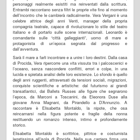
personaggi realmente esistiti ma reinventati dalla scrittura.
Entrambi raccontano senza filtri le proprie vite fino al momento
dell’incontro che le cambierà radicalmente. Vera Vergani è una
celebre attrice degli anni Venti, manager della propria
compagnia teatrale, capace di rivoluzionare lo stile del teatro
italiano e di portarlo sulle scene internazionali. Leonardo è
comandante sulle “città galleggianti”, uomo di mare e
protagonista di un’epoca segnata dal progresso e
dall’avventura.
Sarà il mare a farli incontrare e a unire i loro destini. Dalla casa
di Procida, Vera ripercorre una vita vissuta tra i palcoscenici e
l’oceano, senza nascondere conflitti, errori e colpe, in una
lucida e spietata analisi delle loro esistenze. Lo sfondo è quello
degli anni ruggenti, attraversati da tensioni sociali, migrazioni,
conquiste scientifiche e artistiche: dal futurismo ai grandi
transatlantici, dai Ballets Russes alle figure che segnarono
l’epoca, da Marconi a Toscanini, da Eleonora Duse alla
giovane Anna Magnani, da Pirandello a D’Annunzio. A
raccontare è Elisabetta Montaldo, la nipote, che osa
reincarnarsi nella figura potente e fragile della nonna
restituendo un romanzo intenso, intimo e profondamente
storico.
Elisabetta Montaldo è scrittrice, pittrice e costumista
legatissima all’isola di Procida. Nella sua carriera firma una