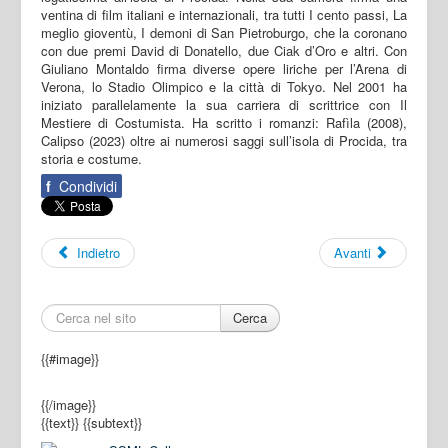
ventina di film italiani e internazionali, tra tutti I cento passi, La
meglio gioventù, I demoni di San Pietroburgo, che la coronano
con due premi David di Donatello, due Ciak d’Oro e altri. Con
Giuliano Montaldo firma diverse opere liriche per l’Arena di
Verona, lo Stadio Olimpico e la città di Tokyo. Nel 2001 ha
iniziato parallelamente la sua carriera di scrittrice con Il
Mestiere di Costumista. Ha scritto i romanzi: Rafìla (2008),
Calipso (2023) oltre ai numerosi saggi sull’isola di Procida, tra
storia e costume.
f
Condividi
Indietro
Avanti
Cerca
{{#image}}
{{/image}}
{{text}}
{{subtext}}