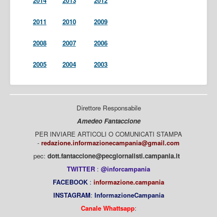
2014
2013
2012
2011
2010
2009
2008
2007
2006
2005
2004
2003
Direttore Responsabile
Amedeo Fantaccione
PER INVIARE ARTICOLI O COMUNICATI STAMPA
-
redazione.informazionecampania@gmail.com
pec:
dott.fantaccione@pecgiornalisti.campania.it
TWITTER
:
@inforcampania
FACEBOOK
:
informazione.campania
INSTAGRAM
:
InformazioneCampania
Canale Whattsapp
: