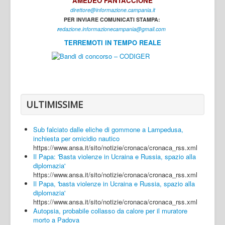
AMEDEO FANTACCIONE
direttore@informazione.campania.it
Interni
PER INVIARE COMUNICATI STAMPA:
Cultura
r
edazione.informazionecampania@gmail.com
TERREMOTI IN TEMPO REALE
Sport
Regione
Avellino
Benevento
ULTIMISSIME
Caserta
Sub falciato dalle eliche di gommone a Lampedusa,
Napoli
inchiesta per omicidio nautico
https://www.ansa.it/sito/notizie/cronaca/cronaca_rss.xml
Salerno
Il Papa: 'Basta violenze in Ucraina e Russia, spazio alla
diplomazia'
Login
https://www.ansa.it/sito/notizie/cronaca/cronaca_rss.xml
Il Papa, 'basta violenze in Ucraina e Russia, spazio alla
diplomazia'
https://www.ansa.it/sito/notizie/cronaca/cronaca_rss.xml
Autopsia, probabile collasso da calore per il muratore
morto a Padova