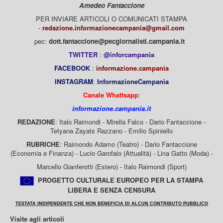
Amedeo Fantaccione
PER INVIARE ARTICOLI O COMUNICATI STAMPA
-
redazione.informazionecampania@gmail.com
pec:
dott.fantaccione@pecgiornalisti.campania.it
TWITTER
:
@inforcampania
FACEBOOK
:
informazione.campania
INSTAGRAM
:
InformazioneCampania
Canale Whattsapp
:
informazione.campania.it
REDAZIONE
: Italo Raimondi - Mirella Falco - Dario Fantaccione -
Tetyana Zayats Razzano - Emilio Spiniello
RUBRICHE
: Raimondo Adamo (Teatro) - Dario Fantaccione
(Economia e Finanza) - Lucio Garofalo (Attualità) - Lina Gatto (Moda) -
Marcello Gianferotti (Estero) - Italo Raimondi (Sport)
PROGETTO CULTURALE EUROPEO PER LA STAMPA
LIBERA E SENZA CENSURA
TESTATA INDIPENDENTE CHE NON BENEFICIA DI ALCUN CONTRIBUTO PUBBLICO
Visite agli articoli