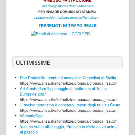
AMEDEO FANTACCIONE
direttore@informazione.campania.it
Interni
PER INVIARE COMUNICATI STAMPA:
Cultura
r
edazione.informazionecampania@gmail.com
TERREMOTI IN TEMPO REALE
Sport
Regione
Avellino
Benevento
ULTIMISSIME
Caserta
Don Patriciello, pronti ad accogliere Cappellari in Sicilia
Napoli
https://www.ansa.it/sito/notizie/cronaca/cronaca_rss.xml
Ad Amsterdam il passaggio di testimone al Torino
Salerno
Europride 2027
https://www.ansa.it/sito/notizie/cronaca/cronaca_rss.xml
Login
'Il rischio terrorismo è concreto', report degli 007 su Ceuta
https://www.ansa.it/sito/notizie/cronaca/cronaca_rss.xml
#AccadeOggi
https://www.ansa.it/sito/notizie/cronaca/cronaca_rss.xml
Vasche vuote all'alpeggio, Protezione civile salva animali
al pascolo