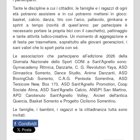
Tante le discipline a cui i cittadini, le famiglie e i ragazzi di ogni
età potranno assistere e in cui potranno mettersi in gioco:
basket, calcio, danza, tiro con l’arco, pallavolo, gimkana e
sprint a tempo (novità di quest’anno: per partecipare è
necessario portare la propria bici con il caschetto), pattinaggio
e tante attività ludico-creative. Un momento di aggregazione e
di festa per trasmettere, soprattutto alle giovani generazioni, i
sani valori che lo sport porta con sé.
Le associazioni che partecipano all’edizione 2026 della
Giornata Nazionale dello Sport CONI a Sant’Agnello sono:
Gymacademy Ritmica, Danzarte, C. G. Revolution Yaya, ASD
Ginnastica Sorrento, Dance Studio, Anime Danzanti, ASD
BoxingClub Sorrento, C.A.G. Penisola Sorrentina, ASD
Tersicore New, Box 173, ASD Sant'Agnello Promotion, Coop
Sociale Alma, ASD Sant'Agnello Calcio, ANSPI San Martino,
APD Carotenuto Sant'Agnello Volley, Arcieri dell'antica
Quercia, Basket Sorrento e Progetto Ciclismo Sorrentino.
Le famiglie, i bambini, i ragazzi e la cittadinanza tutta sono
invitati.
f
Condividi