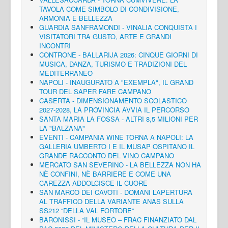
TAVOLA COME SIMBOLO DI CONDIVISIONE,
ARMONIA E BELLEZZA
GUARDIA SANFRAMONDI - VINALIA CONQUISTA I
VISITATORI TRA GUSTO, ARTE E GRANDI
INCONTRI
CONTRONE - BALLARIJA 2026: CINQUE GIORNI DI
MUSICA, DANZA, TURISMO E TRADIZIONI DEL
MEDITERRANEO
NAPOLI - INAUGURATO A "EXEMPLA", IL GRAND
TOUR DEL SAPER FARE CAMPANO
CASERTA - DIMENSIONAMENTO SCOLASTICO
2027-2028, LA PROVINCIA AVVIA IL PERCORSO
SANTA MARIA LA FOSSA - ALTRI 8,5 MILIONI PER
LA "BALZANA"
EVENTI - CAMPANIA WINE TORNA A NAPOLI: LA
GALLERIA UMBERTO I E IL MUSAP OSPITANO IL
GRANDE RACCONTO DEL VINO CAMPANO
MERCATO SAN SEVERINO - LA BELLEZZA NON HA
NÈ CONFINI, NÈ BARRIERE E COME UNA
CAREZZA ADDOLCISCE IL CUORE
SAN MARCO DEI CAVOTI - DOMANI L’APERTURA
AL TRAFFICO DELLA VARIANTE ANAS SULLA
SS212 “DELLA VAL FORTORE”
BARONISSI - “IL MUSEO – FRAC FINANZIATO DAL