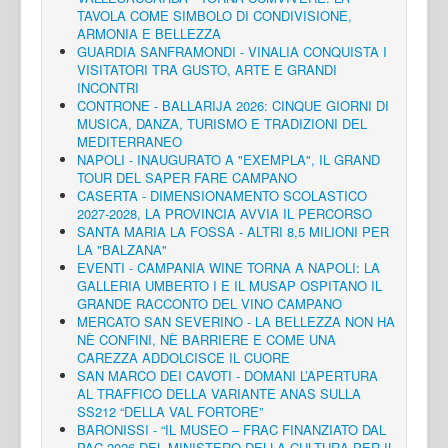
TAVOLA COME SIMBOLO DI CONDIVISIONE,
ARMONIA E BELLEZZA
GUARDIA SANFRAMONDI - VINALIA CONQUISTA I
VISITATORI TRA GUSTO, ARTE E GRANDI
INCONTRI
CONTRONE - BALLARIJA 2026: CINQUE GIORNI DI
MUSICA, DANZA, TURISMO E TRADIZIONI DEL
MEDITERRANEO
NAPOLI - INAUGURATO A "EXEMPLA", IL GRAND
TOUR DEL SAPER FARE CAMPANO
CASERTA - DIMENSIONAMENTO SCOLASTICO
2027-2028, LA PROVINCIA AVVIA IL PERCORSO
SANTA MARIA LA FOSSA - ALTRI 8,5 MILIONI PER
LA "BALZANA"
EVENTI - CAMPANIA WINE TORNA A NAPOLI: LA
GALLERIA UMBERTO I E IL MUSAP OSPITANO IL
GRANDE RACCONTO DEL VINO CAMPANO
MERCATO SAN SEVERINO - LA BELLEZZA NON HA
NÈ CONFINI, NÈ BARRIERE E COME UNA
CAREZZA ADDOLCISCE IL CUORE
SAN MARCO DEI CAVOTI - DOMANI L’APERTURA
AL TRAFFICO DELLA VARIANTE ANAS SULLA
SS212 “DELLA VAL FORTORE”
BARONISSI - “IL MUSEO – FRAC FINANZIATO DAL
PAC 2026 DEL MINISTERO DELLA CULTURA PER IL