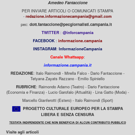
Amedeo Fantaccione
PER INVIARE ARTICOLI O COMUNICATI STAMPA
-
redazione.informazionecampania@gmail.com
pec:
dott.fantaccione@pecgiornalisti.campania.it
TWITTER
:
@inforcampania
FACEBOOK
:
informazione.campania
INSTAGRAM
:
InformazioneCampania
Canale Whattsapp
:
informazione.campania.it
REDAZIONE
: Italo Raimondi - Mirella Falco - Dario Fantaccione -
Tetyana Zayats Razzano - Emilio Spiniello
RUBRICHE
: Raimondo Adamo (Teatro) - Dario Fantaccione
(Economia e Finanza) - Lucio Garofalo (Attualità) - Lina Gatto (Moda) -
Marcello Gianferotti (Estero) - Italo Raimondi (Sport)
PROGETTO CULTURALE EUROPEO PER LA STAMPA
LIBERA E SENZA CENSURA
TESTATA INDIPENDENTE CHE NON BENEFICIA DI ALCUN CONTRIBUTO PUBBLICO
Visite agli articoli