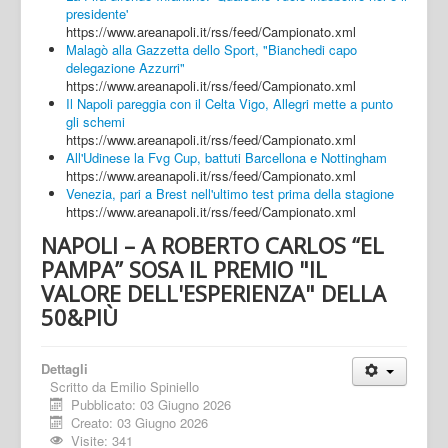
presidente'
https://www.areanapoli.it/rss/feed/Campionato.xml
Malagò alla Gazzetta dello Sport, "Bianchedi capo
delegazione Azzurri"
https://www.areanapoli.it/rss/feed/Campionato.xml
Il Napoli pareggia con il Celta Vigo, Allegri mette a punto
gli schemi
https://www.areanapoli.it/rss/feed/Campionato.xml
All'Udinese la Fvg Cup, battuti Barcellona e Nottingham
https://www.areanapoli.it/rss/feed/Campionato.xml
Venezia, pari a Brest nell'ultimo test prima della stagione
https://www.areanapoli.it/rss/feed/Campionato.xml
NAPOLI – A ROBERTO CARLOS “EL
PAMPA” SOSA IL PREMIO "IL
VALORE DELL'ESPERIENZA" DELLA
50&PIÙ
Dettagli
Scritto da
Emilio Spiniello
Pubblicato: 03 Giugno 2026
Creato: 03 Giugno 2026
Visite: 341