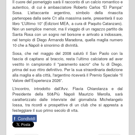
Il cuore del pomeriggio sarà il racconto di un calcio romantico e
autentico, di cui è ambasciatore Roberto Carlos “El Pampa”
Sosa. L'attaccante argentino, simbolo della rinascita
partenopea dalla serie C1 alla massima serie, presenterà il suo
libro “L’Ultimo 10” (Edizioni MEA, a cura di Paquito Catanzaro).
Non un semplice memoir, ma il viaggio di un ragazzo partito da
Santa Rosa con un sogno nel borsone e arrivato a indossare,
nel tempio di Diego Armando Maradona, quella maglia numero
10 che a Napoli è sinonimo di divinità.
Sosa, che nel maggio del 2008 salutò il San Paolo con la
fascia di capitano al braccio, resta l’ultimo calciatore ad aver
vestito in campionato il "paramento sacro" che fu di Diego,
prima del suo ritiro definitivo. Per la sua straordinaria dedizione
alla maglia e alla città, l'argentino riceverà il Premio Speciale “Il
Valore dell’Esperienza 2026”.
L'incontro, introdotto dall’Avv. Flavia Chiarolanza e dal
Presidente della 50&Più Napoli Maurizio Merolla, sarà
caratterizzato dalle interviste del giornalista Michelangelo
Iossa, tra ricordi e prospettive di un club che si appresta a
festeggiare il suo primo secolo di vita.
f
Condividi