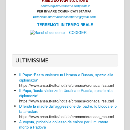
AMEDEO FANTACCIONE
direttore@informazione.campania.it
Interni
PER INVIARE COMUNICATI STAMPA:
Cultura
r
edazione.informazionecampania@gmail.com
TERREMOTI IN TEMPO REALE
Sport
Regione
Avellino
Benevento
ULTIMISSIME
Caserta
Il Papa: 'Basta violenze in Ucraina e Russia, spazio alla
Napoli
diplomazia'
https://www.ansa.it/sito/notizie/cronaca/cronaca_rss.xml
Salerno
Il Papa, 'basta violenze in Ucraina e Russia, spazio alla
diplomazia'
Login
https://www.ansa.it/sito/notizie/cronaca/cronaca_rss.xml
Difende la madre dall'aggressione del padre, lo blocca e lo
fa arrestare
https://www.ansa.it/sito/notizie/cronaca/cronaca_rss.xml
Autopsia, probabile collasso da calore per il muratore
morto a Padova