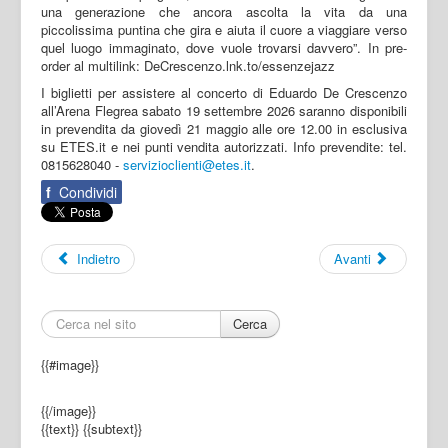
una generazione che ancora ascolta la vita da una
piccolissima puntina che gira e aiuta il cuore a viaggiare verso
quel luogo immaginato, dove vuole trovarsi davvero”. In pre-
order al multilink: DeCrescenzo.lnk.to/essenzejazz
I biglietti per assistere al concerto di Eduardo De Crescenzo
all’Arena Flegrea sabato 19 settembre 2026 saranno disponibili
in prevendita da giovedì 21 maggio alle ore 12.00 in esclusiva
su ETES.it e nei punti vendita autorizzati. Info prevendite: tel.
0815628040 -
servizioclienti@etes.it
.
f
Condividi
Indietro
Avanti
Cerca
{{#image}}
{{/image}}
{{text}}
{{subtext}}