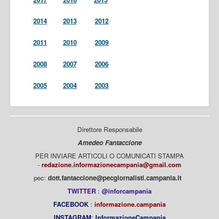
2014
2013
2012
2011
2010
2009
2008
2007
2006
2005
2004
2003
Direttore Responsabile
Amedeo Fantaccione
PER INVIARE ARTICOLI O COMUNICATI STAMPA
-
redazione.informazionecampania@gmail.com
pec:
dott.fantaccione@pecgiornalisti.campania.it
TWITTER
:
@inforcampania
FACEBOOK
:
informazione.campania
INSTAGRAM
:
InformazioneCampania