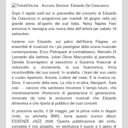
Dopo il rapido sold out in prevendita del concerto di Eduardo
De Crescenzo in programma per martedì 30 giugno nella più
grande arena all’aperto del sud Italia, Noisy Naples Fest
annuncia in rassegna una nuova data dell’artista per sabato 19
settembre.
Insieme con Eduardo, sul palco dell’Arena Flegrea, un
ensemble di musicisti tra i più prestigiosi della scena musicale
contemporanea: Enzo Pietropaoli al contrabbasso, Marcello Di
Leonardo alla batteria, Julian Oliver Mazzariello al pianoforte,
Daniele Scannapieco al sassofono e Susanna Krasznai al
violoncello e, ovviamente, la sua fisarmonica, firma
inconfondibile del suo sound. In scaletta, i brani del suo vasto
e curato repertorio: Ancora, L’odore del mare, E la musica va,
Dove, Il racconto della sera, La vita è un’altra, Naviganti, Sarà
così … canzoni che sembrano rincorrere il tempo futuro, che
misteriosamente rifioriscono di generazione in generazione,
rinnovate da tutte le evoluzioni musicali che Eduardo
attraversa e che riporta al pubblico dei suoi concerti.
In prossima uscita, il 29 maggio, per la prima volta in doppio
vinile, su etichetta BMG, torna questo iconico album
ESSENZE JAZZ 2026 “Questa pubblicazione del vinile,
completa il mio progetto, mi restituisce il suono e il gesto di