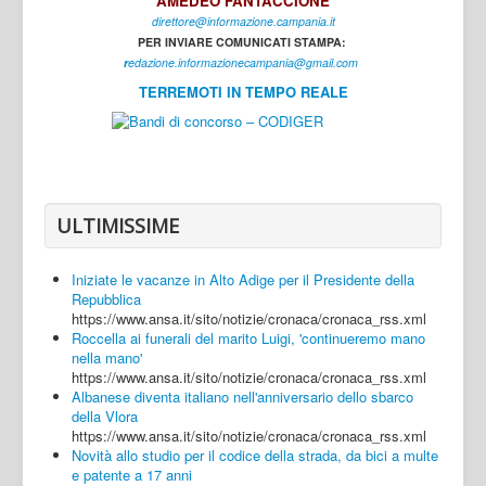
AMEDEO FANTACCIONE
direttore@informazione.campania.it
Interni
PER INVIARE COMUNICATI STAMPA:
Cultura
r
edazione.informazionecampania@gmail.com
TERREMOTI IN TEMPO REALE
Sport
Regione
Avellino
Benevento
ULTIMISSIME
Caserta
Iniziate le vacanze in Alto Adige per il Presidente della
Napoli
Repubblica
https://www.ansa.it/sito/notizie/cronaca/cronaca_rss.xml
Salerno
Roccella ai funerali del marito Luigi, 'continueremo mano
nella mano'
Login
https://www.ansa.it/sito/notizie/cronaca/cronaca_rss.xml
Albanese diventa italiano nell'anniversario dello sbarco
della Vlora
https://www.ansa.it/sito/notizie/cronaca/cronaca_rss.xml
Novità allo studio per il codice della strada, da bici a multe
e patente a 17 anni