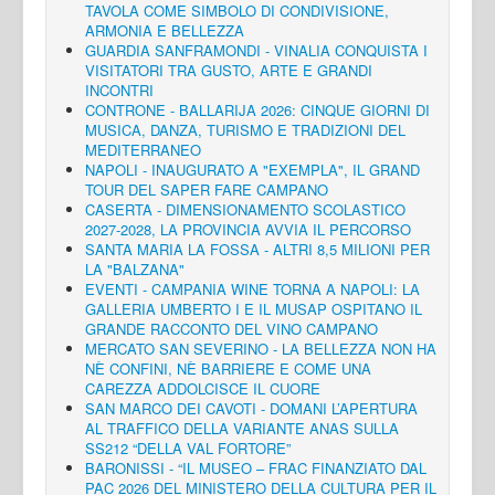
TAVOLA COME SIMBOLO DI CONDIVISIONE,
ARMONIA E BELLEZZA
GUARDIA SANFRAMONDI - VINALIA CONQUISTA I
VISITATORI TRA GUSTO, ARTE E GRANDI
INCONTRI
CONTRONE - BALLARIJA 2026: CINQUE GIORNI DI
MUSICA, DANZA, TURISMO E TRADIZIONI DEL
MEDITERRANEO
NAPOLI - INAUGURATO A "EXEMPLA", IL GRAND
TOUR DEL SAPER FARE CAMPANO
CASERTA - DIMENSIONAMENTO SCOLASTICO
2027-2028, LA PROVINCIA AVVIA IL PERCORSO
SANTA MARIA LA FOSSA - ALTRI 8,5 MILIONI PER
LA "BALZANA"
EVENTI - CAMPANIA WINE TORNA A NAPOLI: LA
GALLERIA UMBERTO I E IL MUSAP OSPITANO IL
GRANDE RACCONTO DEL VINO CAMPANO
MERCATO SAN SEVERINO - LA BELLEZZA NON HA
NÈ CONFINI, NÈ BARRIERE E COME UNA
CAREZZA ADDOLCISCE IL CUORE
SAN MARCO DEI CAVOTI - DOMANI L’APERTURA
AL TRAFFICO DELLA VARIANTE ANAS SULLA
SS212 “DELLA VAL FORTORE”
BARONISSI - “IL MUSEO – FRAC FINANZIATO DAL
PAC 2026 DEL MINISTERO DELLA CULTURA PER IL