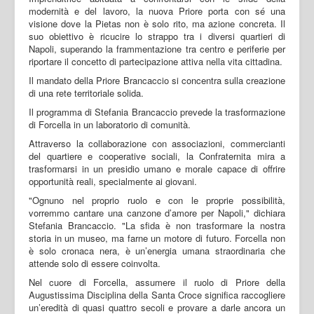
modernità e del lavoro, la nuova Priore porta con sé una
visione dove la Pietas non è solo rito, ma azione concreta. Il
suo obiettivo è ricucire lo strappo tra i diversi quartieri di
Napoli, superando la frammentazione tra centro e periferie per
riportare il concetto di partecipazione attiva nella vita cittadina.
Il mandato della Priore Brancaccio si concentra sulla creazione
di una rete territoriale solida.
Il programma di Stefania Brancaccio prevede la trasformazione
di Forcella in un laboratorio di comunità.
Attraverso la collaborazione con associazioni, commercianti
del quartiere e cooperative sociali, la Confraternita mira a
trasformarsi in un presidio umano e morale capace di offrire
opportunità reali, specialmente ai giovani.
"Ognuno nel proprio ruolo e con le proprie possibilità,
vorremmo cantare una canzone d’amore per Napoli," dichiara
Stefania Brancaccio. "La sfida è non trasformare la nostra
storia in un museo, ma farne un motore di futuro. Forcella non
è solo cronaca nera, è un’energia umana straordinaria che
attende solo di essere coinvolta.
Nel cuore di Forcella, assumere il ruolo di Priore della
Augustissima Disciplina della Santa Croce significa raccogliere
un’eredità di quasi quattro secoli e provare a darle ancora un