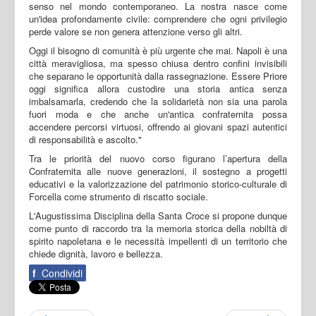
senso nel mondo contemporaneo. La nostra nasce come
un'idea profondamente civile: comprendere che ogni privilegio
perde valore se non genera attenzione verso gli altri.
Oggi il bisogno di comunità è più urgente che mai. Napoli è una
città meravigliosa, ma spesso chiusa dentro confini invisibili
che separano le opportunità dalla rassegnazione. Essere Priore
oggi significa allora custodire una storia antica senza
imbalsamarla, credendo che la solidarietà non sia una parola
fuori moda e che anche un'antica confraternita possa
accendere percorsi virtuosi, offrendo ai giovani spazi autentici
di responsabilità e ascolto."
Tra le priorità del nuovo corso figurano l’apertura della
Confraternita alle nuove generazioni, il sostegno a progetti
educativi e la valorizzazione del patrimonio storico-culturale di
Forcella come strumento di riscatto sociale.
L'Augustissima Disciplina della Santa Croce si propone dunque
come punto di raccordo tra la memoria storica della nobiltà di
spirito napoletana e le necessità impellenti di un territorio che
chiede dignità, lavoro e bellezza.
f
Condividi