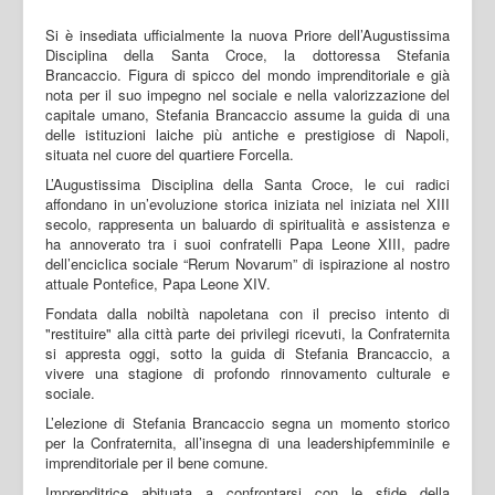
Si è insediata ufficialmente la nuova Priore dell’Augustissima
Disciplina della Santa Croce, la dottoressa Stefania
Brancaccio. Figura di spicco del mondo imprenditoriale e già
nota per il suo impegno nel sociale e nella valorizzazione del
capitale umano, Stefania Brancaccio assume la guida di una
delle istituzioni laiche più antiche e prestigiose di Napoli,
situata nel cuore del quartiere Forcella.
L’Augustissima Disciplina della Santa Croce, le cui radici
affondano in un’evoluzione storica iniziata nel iniziata nel XIII
secolo, rappresenta un baluardo di spiritualità e assistenza e
ha annoverato tra i suoi confratelli Papa Leone XIII, padre
dell’enciclica sociale “Rerum Novarum” di ispirazione al nostro
attuale Pontefice, Papa Leone XIV.
Fondata dalla nobiltà napoletana con il preciso intento di
"restituire" alla città parte dei privilegi ricevuti, la Confraternita
si appresta oggi, sotto la guida di Stefania Brancaccio, a
vivere una stagione di profondo rinnovamento culturale e
sociale.
L’elezione di Stefania Brancaccio segna un momento storico
per la Confraternita, all’insegna di una leadershipfemminile e
imprenditoriale per il bene comune.
Imprenditrice abituata a confrontarsi con le sfide della