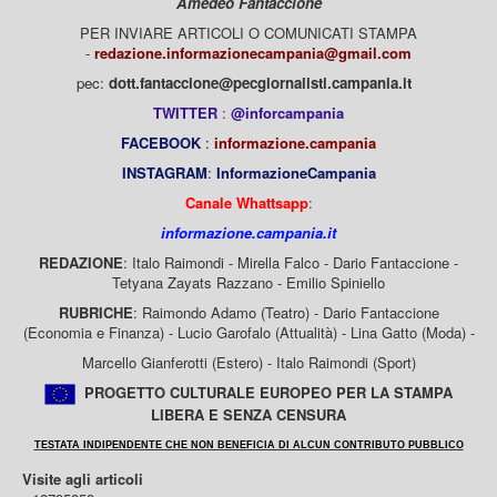
Amedeo Fantaccione
PER INVIARE ARTICOLI O COMUNICATI STAMPA
-
redazione.informazionecampania@gmail.com
pec:
dott.fantaccione@pecgiornalisti.campania.it
TWITTER
:
@inforcampania
FACEBOOK
:
informazione.campania
INSTAGRAM
:
InformazioneCampania
Canale Whattsapp
:
informazione.campania.it
REDAZIONE
: Italo Raimondi - Mirella Falco - Dario Fantaccione -
Tetyana Zayats Razzano - Emilio Spiniello
RUBRICHE
: Raimondo Adamo (Teatro) - Dario Fantaccione
(Economia e Finanza) - Lucio Garofalo (Attualità) - Lina Gatto (Moda) -
Marcello Gianferotti (Estero) - Italo Raimondi (Sport)
PROGETTO CULTURALE EUROPEO PER LA STAMPA
LIBERA E SENZA CENSURA
TESTATA INDIPENDENTE CHE NON BENEFICIA DI ALCUN CONTRIBUTO PUBBLICO
Visite agli articoli