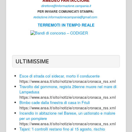
AMEDEO FANTACCIONE
direttore@informazione.campania.it
Interni
PER INVIARE COMUNICATI STAMPA:
Cultura
r
edazione.informazionecampania@gmail.com
TERREMOTI IN TEMPO REALE
Sport
Regione
Avellino
Benevento
ULTIMISSIME
Caserta
Esce di strada col sidecar, morto il conducente
Napoli
https://www.ansa.it/sito/notizie/cronaca/cronaca_rss.xml
Travolto dal gommone, regista 29enne muore nel mare di
Salerno
Lampedusa
https://www.ansa.it/sito/notizie/cronaca/cronaca_rss.xml
Login
Bimbo cade dalla finestra di casa in Friuli
https://www.ansa.it/sito/notizie/cronaca/cronaca_rss.xml
Incendio in abitazione nel Barese, un ustionato e malore
per un pompiere
https://www.ansa.it/sito/notizie/cronaca/cronaca_rss.xml
Tajani: 'I controlli restano fino al 15 agosto, rischio