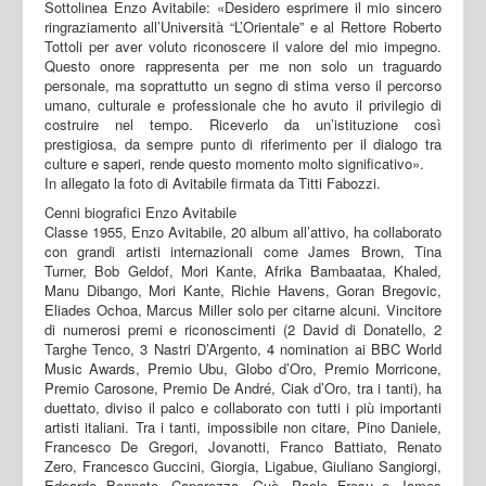
Sottolinea Enzo Avitabile: «Desidero esprimere il mio sincero
ringraziamento all’Università “L’Orientale” e al Rettore Roberto
Tottoli per aver voluto riconoscere il valore del mio impegno.
Questo onore rappresenta per me non solo un traguardo
personale, ma soprattutto un segno di stima verso il percorso
umano, culturale e professionale che ho avuto il privilegio di
costruire nel tempo. Riceverlo da un’istituzione così
prestigiosa, da sempre punto di riferimento per il dialogo tra
culture e saperi, rende questo momento molto significativo».
In allegato la foto di Avitabile firmata da Titti Fabozzi.
Cenni biografici Enzo Avitabile
Classe 1955, Enzo Avitabile, 20 album all’attivo, ha collaborato
con grandi artisti internazionali come James Brown, Tina
Turner, Bob Geldof, Mori Kante, Afrika Bambaataa, Khaled,
Manu Dibango, Mori Kante, Richie Havens, Goran Bregovic,
Eliades Ochoa, Marcus Miller solo per citarne alcuni. Vincitore
di numerosi premi e riconoscimenti (2 David di Donatello, 2
Targhe Tenco, 3 Nastri D’Argento, 4 nomination ai BBC World
Music Awards, Premio Ubu, Globo d’Oro, Premio Morricone,
Premio Carosone, Premio De André, Ciak d’Oro, tra i tanti), ha
duettato, diviso il palco e collaborato con tutti i più importanti
artisti italiani. Tra i tanti, impossibile non citare, Pino Daniele,
Francesco De Gregori, Jovanotti, Franco Battiato, Renato
Zero, Francesco Guccini, Giorgia, Ligabue, Giuliano Sangiorgi,
Edoardo Bennato, Caparezza, Guè, Paolo Fresu e James