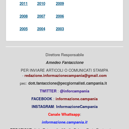
2011
2010
2009
2008
2007
2006
2005
2004
2003
Direttore Responsabile
Amedeo Fantaccione
PER INVIARE ARTICOLI O COMUNICATI STAMPA
-
redazione.informazionecampania@gmail.com
pec:
dott.fantaccione@pecgiornalisti.campania.it
TWITTER
:
@inforcampania
FACEBOOK
:
informazione.campania
INSTAGRAM
:
InformazioneCampania
Canale Whattsapp
:
informazione.campania.it