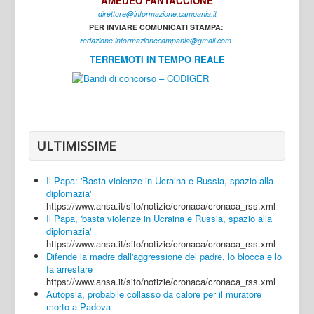
AMEDEO FANTACCIONE
direttore@informazione.campania.it
Interni
PER INVIARE COMUNICATI STAMPA:
Cultura
r
edazione.informazionecampania@gmail.com
TERREMOTI IN TEMPO REALE
Sport
Regione
Avellino
Benevento
ULTIMISSIME
Caserta
Il Papa: 'Basta violenze in Ucraina e Russia, spazio alla
Napoli
diplomazia'
https://www.ansa.it/sito/notizie/cronaca/cronaca_rss.xml
Salerno
Il Papa, 'basta violenze in Ucraina e Russia, spazio alla
diplomazia'
Login
https://www.ansa.it/sito/notizie/cronaca/cronaca_rss.xml
Difende la madre dall'aggressione del padre, lo blocca e lo
fa arrestare
https://www.ansa.it/sito/notizie/cronaca/cronaca_rss.xml
Autopsia, probabile collasso da calore per il muratore
morto a Padova