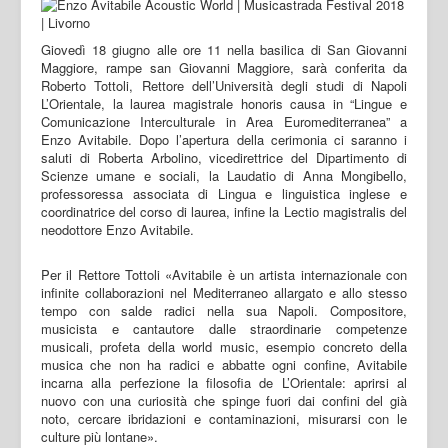
Giovedì 18 giugno alle ore 11 nella basilica di San Giovanni
Maggiore, rampe san Giovanni Maggiore, sarà conferita da
Roberto Tottoli, Rettore dell’Università degli studi di Napoli
L’Orientale, la laurea magistrale honoris causa in “Lingue e
Comunicazione Interculturale in Area Euromediterranea” a
Enzo Avitabile. Dopo l’apertura della cerimonia ci saranno i
saluti di Roberta Arbolino, vicedirettrice del Dipartimento di
Scienze umane e sociali, la Laudatio di Anna Mongibello,
professoressa associata di Lingua e linguistica inglese e
coordinatrice del corso di laurea, infine la Lectio magistralis del
neodottore Enzo Avitabile.
Per il Rettore Tottoli «Avitabile è un artista internazionale con
infinite collaborazioni nel Mediterraneo allargato e allo stesso
tempo con salde radici nella sua Napoli. Compositore,
musicista e cantautore dalle straordinarie competenze
musicali, profeta della world music, esempio concreto della
musica che non ha radici e abbatte ogni confine, Avitabile
incarna alla perfezione la filosofia de L’Orientale: aprirsi al
nuovo con una curiosità che spinge fuori dai confini del già
noto, cercare ibridazioni e contaminazioni, misurarsi con le
culture più lontane».