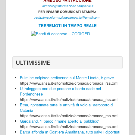
AMEDEO FANTACCIONE
direttore@informazione.campania.it
Interni
PER INVIARE COMUNICATI STAMPA:
Cultura
r
edazione.informazionecampania@gmail.com
TERREMOTI IN TEMPO REALE
Sport
Regione
Avellino
Benevento
ULTIMISSIME
Caserta
Fulmine colpisce sedicenne sul Monte Livata, è grave
Napoli
https://www.ansa.it/sito/notizie/cronaca/cronaca_rss.xml
Ultraleggero con due persone a bordo cade nel
Salerno
Pordenonese
https://www.ansa.it/sito/notizie/cronaca/cronaca_rss.xml
Login
Etna, ripristinate tutte le attività di volo all'aeroporto di
Catania
https://www.ansa.it/sito/notizie/cronaca/cronaca_rss.xml
Gardaland, 'il parco rimane aperto al pubblico'
https://www.ansa.it/sito/notizie/cronaca/cronaca_rss.xml
Barca affonda in Costiera Amalfitana, tutti salvi i diportisti