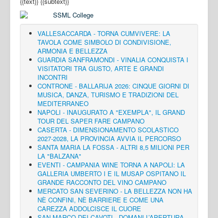
{{text}}
{{subtext}}
VALLESACCARDA - TORNA CUMVIVERE: LA
TAVOLA COME SIMBOLO DI CONDIVISIONE,
ARMONIA E BELLEZZA
GUARDIA SANFRAMONDI - VINALIA CONQUISTA I
VISITATORI TRA GUSTO, ARTE E GRANDI
INCONTRI
CONTRONE - BALLARIJA 2026: CINQUE GIORNI DI
MUSICA, DANZA, TURISMO E TRADIZIONI DEL
MEDITERRANEO
NAPOLI - INAUGURATO A "EXEMPLA", IL GRAND
TOUR DEL SAPER FARE CAMPANO
CASERTA - DIMENSIONAMENTO SCOLASTICO
2027-2028, LA PROVINCIA AVVIA IL PERCORSO
SANTA MARIA LA FOSSA - ALTRI 8,5 MILIONI PER
LA "BALZANA"
EVENTI - CAMPANIA WINE TORNA A NAPOLI: LA
GALLERIA UMBERTO I E IL MUSAP OSPITANO IL
GRANDE RACCONTO DEL VINO CAMPANO
MERCATO SAN SEVERINO - LA BELLEZZA NON HA
NÈ CONFINI, NÈ BARRIERE E COME UNA
CAREZZA ADDOLCISCE IL CUORE
SAN MARCO DEI CAVOTI - DOMANI L’APERTURA