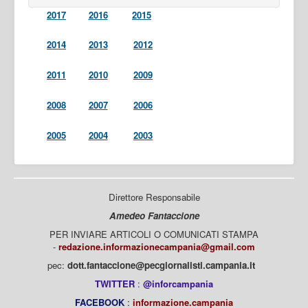
2017
2016
2015
2014
2013
2012
2011
2010
2009
2008
2007
2006
2005
2004
2003
Direttore Responsabile
Amedeo Fantaccione
PER INVIARE ARTICOLI O COMUNICATI STAMPA
-
redazione.informazionecampania@gmail.com
pec:
dott.fantaccione@pecgiornalisti.campania.it
TWITTER
:
@inforcampania
FACEBOOK
:
informazione.campania