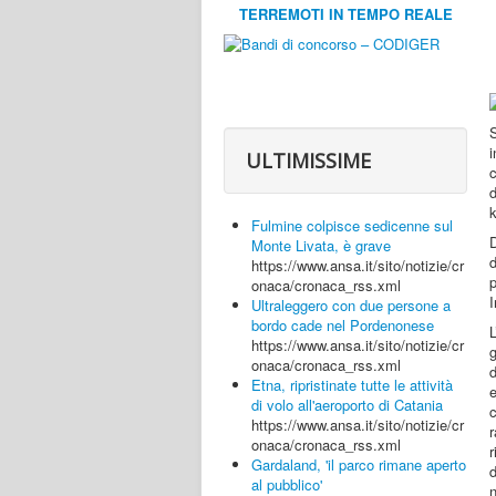
TERREMOTI IN TEMPO REALE
S
i
ULTIMISSIME
d
k
Fulmine colpisce sedicenne sul
D
Monte Livata, è grave
https://www.ansa.it/sito/notizie/cr
p
onaca/cronaca_rss.xml
I
Ultraleggero con due persone a
bordo cade nel Pordenonese
https://www.ansa.it/sito/notizie/cr
onaca/cronaca_rss.xml
d
Etna, ripristinate tutte le attività
e
di volo all'aeroporto di Catania
c
https://www.ansa.it/sito/notizie/cr
onaca/cronaca_rss.xml
r
Gardaland, 'il parco rimane aperto
d
al pubblico'