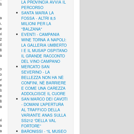
LA PROVINCIA AVVIA IL
li
PERCORSO
SANTA MARIA LA
la
FOSSA - ALTRI 8,5
a,
MILIONI PER LA
e
"BALZANA"
ei
EVENTI - CAMPANIA
2
WINE TORNA A NAPOLI:
il
LA GALLERIA UMBERTO
di
I E IL MUSAP OSPITANO
ra
IL GRANDE RACCONTO
DEL VINO CAMPANO
MERCATO SAN
o
SEVERINO - LA
to
BELLEZZA NON HA NÈ
r
CONFINI, NÈ BARRIERE
e
E COME UNA CAREZZA
i
ADDOLCISCE IL CUORE
e
SAN MARCO DEI CAVOTI
di
- DOMANI L’APERTURA
a
AL TRAFFICO DELLA
VARIANTE ANAS SULLA
ei
SS212 “DELLA VAL
ea
FORTORE”
a
BARONISSI - “IL MUSEO