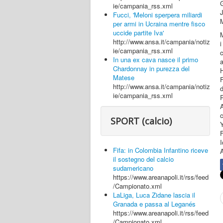
ie/campania_rss.xml
J
Fucci, 'Meloni sperpera miliardi
M
per armi in Ucraina mentre fisco
uccide partite Iva'
M
http://www.ansa.it/campania/notiz
i
ie/campania_rss.xml
c
In una ex cava nasce il primo
a
Chardonnay in purezza del
H
Matese
http://www.ansa.it/campania/notiz
d
ie/campania_rss.xml
R
SPORT (calcio)
I
Fifa: in Colombia Infantino riceve
il sostegno del calcio
sudamericano
https://www.areanapoli.it/rss/feed
/Campionato.xml
LaLiga, Luca Zidane lascia il
Granada e passa al Leganés
https://www.areanapoli.it/rss/feed
/Campionato.xml