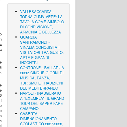
VALLESACCARDA -
TORNA CUMVIVERE: LA
TAVOLA COME SIMBOLO
DI CONDIVISIONE,
ARMONIA E BELLEZZA
co
GUARDIA
in
SANFRAMONDI -
à
VINALIA CONQUISTA I
la
VISITATORI TRA GUSTO,
ARTE E GRANDI
le
INCONTRI
i
CONTRONE - BALLARIJA
0.
2026: CINQUE GIORNI DI
MUSICA, DANZA,
TURISMO E TRADIZIONI
e
DEL MEDITERRANEO
e
NAPOLI - INAUGURATO
 6
A "EXEMPLA", IL GRAND
ri
TOUR DEL SAPER FARE
co
CAMPANO
e
CASERTA -
vo
DIMENSIONAMENTO
la
SCOLASTICO 2027-2028,
l