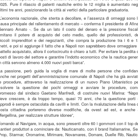
025. Pure il rilascio di patenti nautiche entro le 12 miglia è aumentato neg
ltimi tre anni, posizionando la città ai vertici della particolare graduatoria.
L’economia nazionale, che stenta a decollare, e l’assenza di ormeggi sono 
ausa principale del rallentamento di mercato – conferma il presidente di Afin
Gennaro Amato -. Se da un lato il costo del denaro e la pressione fiscal
imitano il potere di acquisto del ceto medio, quello dei professionisti, d
piccoli imprenditori e dei negozianti, che compra la produzione tra i 6 e 1
etri, e poi si aggiunge il fatto che a Napoli non saprebbero dove ormeggiare 
attello acquistato, allora il cortocircuito è chiaro a tutti. Per evitare la perdita 
osti di lavoro del settore e garantire l’indotto economico che la nautica gene
n città servono almeno 4.000 nuovi posti barca”.
La passione, però guida la voglia di mare di molte persone che confidan
nche nei progetti dell’amministrazione comunale di Napoli che ha già avvia
le procedure, attraverso la realizzazione di un nuovo Piano Urbanistico pe
risolvere la questione dei pochi ormeggi e avviare le procedure, com
promesso dal sindaco Gaetano Manfredi, di costruire nuovi Marina: “Napol
deve crescere, è da troppo tempo, quasi 70 anni, che la questione porti 
pprodi è sempre ostacolata da cavilli e limiti. Con la rivalutazione della linea 
costa cittadina porteremo diverse modifiche, da ovest ad est, e anche 
ergellina, per realizzare strutture idonee”,
ornando al Navigare, in acqua, sono presenti oltre 60 i gommoni con il top d
antieri produttori a cominciare da: Nauticamato, con il brand Italiamarine, S
Prop, Starmar, Oromarine, Mirimare, Novamares, Domare, Duelle Rib, Nautic