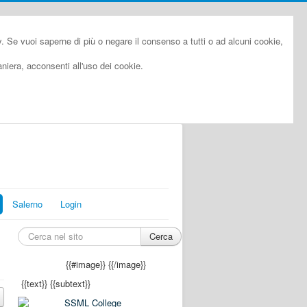
cy. Se vuoi saperne di più o negare il consenso a tutti o ad alcuni cookie,
iera, acconsenti all'uso dei cookie.
Salerno
Login
Cerca
{{#image}}
{{/image}}
{{text}}
{{subtext}}