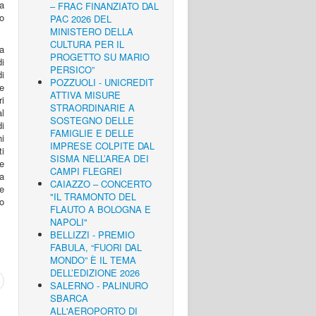
a
– FRAC FINANZIATO DAL
to
PAC 2026 DEL
MINISTERO DELLA
CULTURA PER IL
ra
PROGETTO SU MARIO
di
PERSICO”
di
POZZUOLI - UNICREDIT
me
ATTIVA MISURE
ri
STRAORDINARIE A
l
SOSTEGNO DELLE
di
FAMIGLIE E DELLE
hi
IMPRESE COLPITE DAL
i
SISMA NELL’AREA DEI
e
CAMPI FLEGREI
a
CAIAZZO – CONCERTO
e
"IL TRAMONTO DEL
lo
FLAUTO A BOLOGNA E
NAPOLI"
BELLIZZI - PREMIO
FABULA, “FUORI DAL
MONDO” È IL TEMA
DELL’EDIZIONE 2026
SALERNO - PALINURO
SBARCA
ALL'AEROPORTO DI