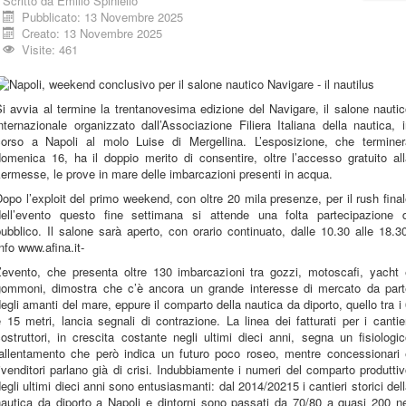
Scritto da
Emilio Spiniello
Pubblicato: 13 Novembre 2025
Creato: 13 Novembre 2025
Visite: 461
i avvia al termine la trentanovesima edizione del Navigare, il salone nauti
nternazionale organizzato dall’Associazione Filiera Italiana della nautica, 
corso a Napoli al molo Luise di Mergellina. L’esposizione, che terminer
omenica 16, ha il doppio merito di consentire, oltre l’accesso gratuito al
ermesse, le prove in mare delle imbarcazioni presenti in acqua.
opo l’exploit del primo weekend, con oltre 20 mila presenze, per il rush fina
dell’evento questo fine settimana si attende una folta partecipazione d
ubblico. Il salone sarà aperto, con orario continuato, dalle 10.30 alle 18.3
nfo www.afina.it-
L’evento, che presenta oltre 130 imbarcazioni tra gozzi, motoscafi, yacht 
gommoni, dimostra che c’è ancora un grande interesse di mercato da part
egli amanti del mare, eppure il comparto della nautica da diporto, quello tra i
 15 metri, lancia segnali di contrazione. La linea dei fatturati per i cantie
ostruttori, in crescita costante negli ultimi dieci anni, segna un fisiologi
rallentamento che però indica un futuro poco roseo, mentre concessionari 
ivenditori parlano già di crisi. Indubbiamente i numeri del comparto produtti
egli ultimi dieci anni sono entusiasmanti: dal 2014/20215 i cantieri storici del
nautica da diporto a Napoli e dintorni sono passati da 70/80 a quasi 200 ne