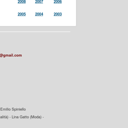
2008
2007
2006
2005
2004
2003
a@gmail.com
Emilio Spiniello
lità) - Lina Gatto (Moda) -