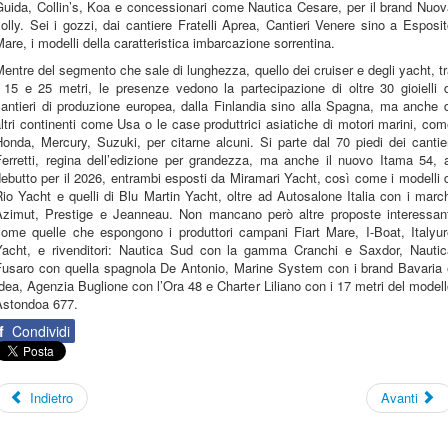
Guida, Collin’s, Koa e concessionari come Nautica Cesare, per il brand Nuov
olly. Sei i gozzi, dai cantiere Fratelli Aprea, Cantieri Venere sino a Esposi
are, i modelli della caratteristica imbarcazione sorrentina.
entre del segmento che sale di lunghezza, quello dei cruiser e degli yacht, t
 15 e 25 metri, le presenze vedono la partecipazione di oltre 30 gioielli 
antieri di produzione europea, dalla Finlandia sino alla Spagna, ma anche 
ltri continenti come Usa o le case produttrici asiatiche di motori marini, co
onda, Mercury, Suzuki, per citarne alcuni. Si parte dal 70 piedi dei cantie
Ferretti, regina dell’edizione per grandezza, ma anche il nuovo Itama 54, a
ebutto per il 2026, entrambi esposti da Miramari Yacht, così come i modelli 
io Yacht e quelli di Blu Martin Yacht, oltre ad Autosalone Italia con i marc
Azimut, Prestige e Jeanneau. Non mancano però altre proposte interessant
come quelle che espongono i produttori campani Fiart Mare, I-Boat, Italyur
Yacht, e rivenditori: Nautica Sud con la gamma Cranchi e Saxdor, Nautic
Fusaro con quella spagnola De Antonio, Marine System con i brand Bavaria 
dea, Agenzia Buglione con l’Ora 48 e Charter Liliano con i 17 metri del model
Astondoa 677.
f
Condividi
Indietro
Avanti