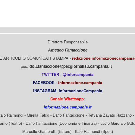
Direttore Responsabile
Amedeo Fantaccione
E ARTICOLI O COMUNICATI STAMPA -
redazione.informazionecampani
pec:
dott.fantaccione@pecgiornalisti.campania.it
TWITTER
:
@inforcampania
FACEBOOK
:
informazione.campania
INSTAGRAM
:
InformazioneCampania
Canale Whattsapp
:
informazione.campania.it
Italo Raimondi - Mirella Falco - Dario Fantaccione - Tetyana Zayats Razzano - 
mo (Teatro) - Dario Fantaccione (Economia e Finanza) - Lucio Garofalo (Attua
Marcello Gianferotti (Estero) - Italo Raimondi (Sport)