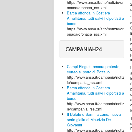
https://www.ansa.it/sito/notizie/cr
2
onaca/cronaca_rss.xml
u
Barca affonda in Costiera
“
Amalfitana, tutti salvi i diportisti a
c
bordo
https://www.ansa.it/sito/notizie/cr
l
onaca/cronaca_rss.xml
m
CAMPANIAH24
b
p
i
Campi Flegrei: ancora proteste,
corteo al porto di Pozzuoli
a
http://www.ansa.it/campania/notiz
ie/campania_rss.xml
Barca affonda in Costiera
Amalfitana, tutti salvi i diportisti a
bordo
a
http://www.ansa.it/campania/notiz
ie/campania_rss.xml
M
Il Bufalo e Sammarzano, nuova
T
serie gialla di Maurizio De
c
Giovanni
http://www.ansa.it/campania/notiz