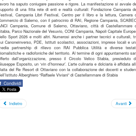
avoro ha saputo coniugare passione e rigore. La manifestazione si avvale d
upporto di una fitta rete di enti e realtà culturali: Fondazione Campania d
estival, Campania Libri Festival, Centro per il libro e la lettura, Camera 
Commercio di Salerno, con il patrocinio di RAI, Regione Campania, SCABEC
ANCI Campania, Comune di Salerno, Ottaviano, città di Castellammare d
Stabia, Parco Nazionale del Vesuvio, CONI Campania, Napoli Capitale Europe
ello Sport 2026 e molti altri. Numerosi anche i partner tecnici e culturali, t
ui Canoneinverso, PDE, Istituti scolastici, associazioni, imprese locali e u
media partnership di rilievo con RAI Pubblica Utilità e diverse testat
iornalistiche e radiofoniche del territorio. Al termine di ogni appuntamento sa
offerto dall’organizzazione, presso il Circolo Velico Stabia, presieduto d
iuseppe Esposito, un ‘vin d’honneur’. L’arte culinaria e dolciaria è affidata al
aita del Re Resort di Ottaviano con la collaborazione dei docenti e studen
ell’Istituto Alberghiero “Raffaele Viviani” di Castellammare di Stabia
f
Condividi
Indietro
Avanti