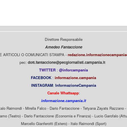
Direttore Responsabile
Amedeo Fantaccione
E ARTICOLI O COMUNICATI STAMPA -
redazione.informazionecampani
pec:
dott.fantaccione@pecgiornalisti.campania.it
TWITTER
:
@inforcampania
FACEBOOK
:
informazione.campania
INSTAGRAM
:
InformazioneCampania
Canale Whattsapp
:
informazione.campania.it
Italo Raimondi - Mirella Falco - Dario Fantaccione - Tetyana Zayats Razzano - 
mo (Teatro) - Dario Fantaccione (Economia e Finanza) - Lucio Garofalo (Attua
Marcello Gianferotti (Estero) - Italo Raimondi (Sport)