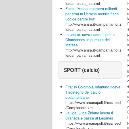
P
ie/campania_rss.xml
s
Fucci, 'Meloni sperpera miliardi
per armi in Ucraina mentre fisco
uccide partite Iva'
http://www.ansa.it/campania/notiz
s
ie/campania_rss.xml
p
In una ex cava nasce il primo
e
Chardonnay in purezza del
s
Matese
s
http://www.ansa.it/campania/notiz
ie/campania_rss.xml
P
SPORT (calcio)
c
c
e
Fifa: in Colombia Infantino riceve
il sostegno del calcio
c
sudamericano
C
https://www.areanapoli.it/rss/feed
/Campionato.xml
LaLiga, Luca Zidane lascia il
F
Granada e passa al Leganés
https://www.areanapoli.it/rss/feed
c
/Campionato.xml