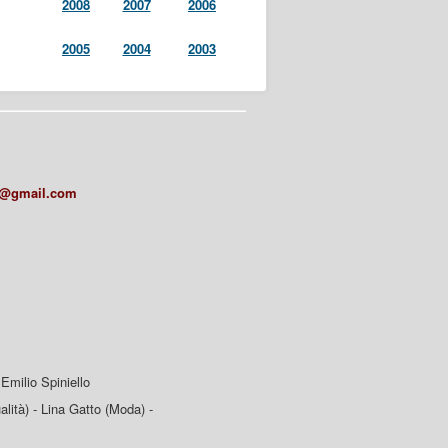
2008
2007
2006
2005
2004
2003
a@gmail.com
Emilio Spiniello
lità) - Lina Gatto (Moda) -