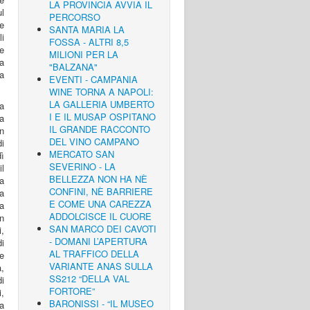
LA PROVINCIA AVVIA IL
ul
PERCORSO
e
SANTA MARIA LA
li
FOSSA - ALTRI 8,5
e
MILIONI PER LA
a
"BALZANA"
na
EVENTI - CAMPANIA
WINE TORNA A NAPOLI:
LA GALLERIA UMBERTO
ia
I E IL MUSAP OSPITANO
a
IL GRANDE RACCONTO
n
DEL VINO CAMPANO
i
MERCATO SAN
dì
SEVERINO - LA
il
BELLEZZA NON HA NÈ
ha
CONFINI, NÈ BARRIERE
la
E COME UNA CAREZZA
ta
ADDOLCISCE IL CUORE
un
SAN MARCO DEI CAVOTI
i,
- DOMANI L’APERTURA
di
AL TRAFFICO DELLA
e
VARIANTE ANAS SULLA
a,
SS212 “DELLA VAL
i
FORTORE”
,
BARONISSI - “IL MUSEO
a