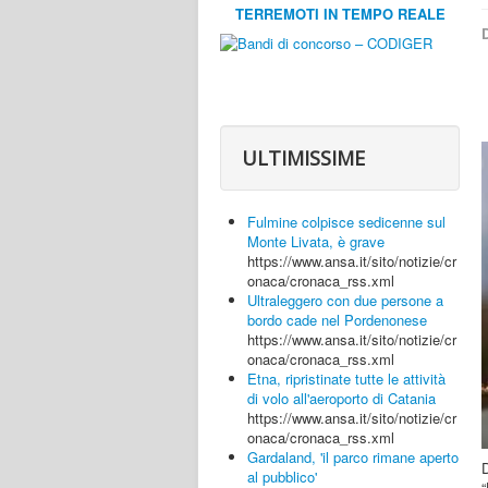
TERREMOTI IN TEMPO REALE
D
ULTIMISSIME
Fulmine colpisce sedicenne sul
Monte Livata, è grave
https://www.ansa.it/sito/notizie/cr
onaca/cronaca_rss.xml
Ultraleggero con due persone a
bordo cade nel Pordenonese
https://www.ansa.it/sito/notizie/cr
onaca/cronaca_rss.xml
Etna, ripristinate tutte le attività
di volo all'aeroporto di Catania
https://www.ansa.it/sito/notizie/cr
onaca/cronaca_rss.xml
Gardaland, 'il parco rimane aperto
D
al pubblico'
“