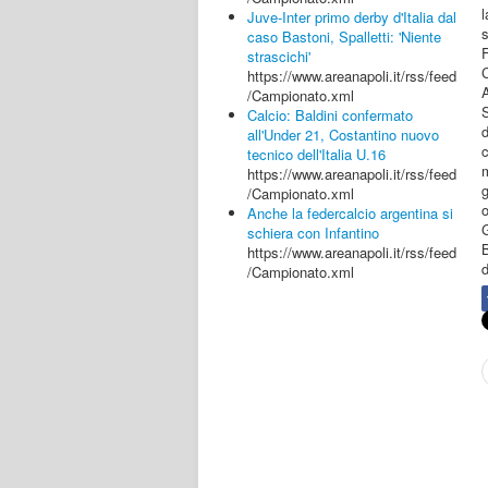
l
Juve-Inter primo derby d'Italia dal
s
caso Bastoni, Spalletti: 'Niente
F
strascichi'
https://www.areanapoli.it/rss/feed
/Campionato.xml
Calcio: Baldini confermato
d
all'Under 21, Costantino nuovo
c
tecnico dell'Italia U.16
https://www.areanapoli.it/rss/feed
g
/Campionato.xml
Anche la federcalcio argentina si
G
schiera con Infantino
B
https://www.areanapoli.it/rss/feed
d
/Campionato.xml