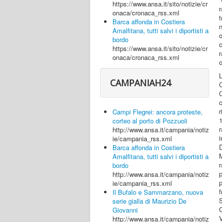
https://www.ansa.it/sito/notizie/cr
r
onaca/cronaca_rss.xml
Barca affonda in Costiera
n
Amalfitana, tutti salvi i diportisti a
bordo
https://www.ansa.it/sito/notizie/cr
r
onaca/cronaca_rss.xml
o
L
CAMPANIAH24
r
Campi Flegrei: ancora proteste,
1
corteo al porto di Pozzuoli
r
http://www.ansa.it/campania/notiz
i
ie/campania_rss.xml
D
Barca affonda in Costiera
M
Amalfitana, tutti salvi i diportisti a
r
bordo
p
http://www.ansa.it/campania/notiz
ie/campania_rss.xml
f
Il Bufalo e Sammarzano, nuova
serie gialla di Maurizio De
Giovanni
http://www.ansa.it/campania/notiz