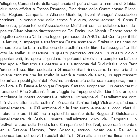
ellegrino, Comandante della Capitaneria di porto di Castellammare di Stabia.
aluti sono affidati a Franco Picarone, Presidente della Commissione Bilanc
della Regione Campania e Alfonso Giarletta, Event Manager Associazion
Meridiani. La conduzione delle serate è a cura, come sempre, di Sonia D
Domenico, presenter dell’Associazione Meridiani con la collaborazione dell
peaker Silvio Martino direttamente da Rai Radio Live Napoli. "Essere parte d
rogetto nazionale 'Città che legge', promosso da ANCI e dal Centro per il lib
 la lettura, ci impegna a trasformare Castellammare di Stabia in una comuni
empre più attenta alla diffusione della cultura e del libro. La rassegna “Un lib
otto le stelle' si inserisce in questo percorso virtuoso. In questo ciclo 
appuntamenti, tre opere ci guidano in percorsi diversi ma complementari: co
ino Aprile riflettiamo sul destino e sull’autonomia del Sud d'Italia; con Piet
Perone e il suo libro dedicato a Giancarlo Siani rinnoviamo la memoria di u
giovane cronista che ha scelto la verità a costo della vita, un appuntament
he arriva a pochi giorni dal 40esimo anniversario della sua scomparsa, ment
on Lorella Di Biase e Monique Gregory Settanni scopriamo l’universo creati
 umano di Pino Settanni. È un viaggio tra impegno civile, identità e arte, c
arricchisce la nostra comunità e rafforza l’immagine di Castellammare com
ittà viva e attenta alla cultura" - è quanto dichiara Luigi Vicinanza, sindaco 
astellammare. La XXI edizione di “Un libro sotto le stelle” si concluderà il
ottobre alle ore 11:00, nella splendida cornice della Reggia di Quisisana d
Castellammare di Stabia, inserita nell’edizione 2025 del Campania Libr
estival, a cura della Fondazione Campania dei Festival, dove sarà ricordat
per la Sezione Memory, Pino Scaccia, storico inviato della Rai ed e
aporedattore dei servizi speciali del Tg1. Giornalista in prima linea, nel s