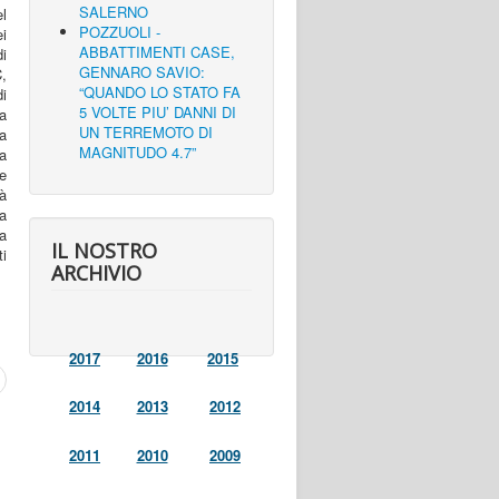
SALERNO
el
POZZUOLI -
ei
ABBATTIMENTI CASE,
di
GENNARO SAVIO:
,
“QUANDO LO STATO FA
i
5 VOLTE PIU’ DANNI DI
a
UN TERREMOTO DI
ra
MAGNITUDO 4.7”
na
e
rà
a
la
IL NOSTRO
ti
ARCHIVIO
2017
2016
2015
2014
2013
2012
2011
2010
2009