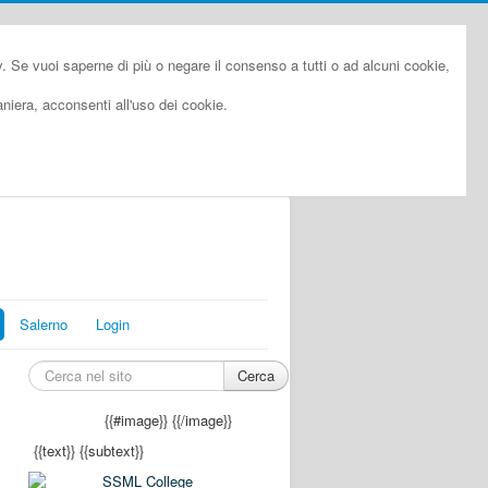
cy. Se vuoi saperne di più o negare il consenso a tutti o ad alcuni cookie,
iera, acconsenti all'uso dei cookie.
Salerno
Login
Cerca
{{#image}}
{{/image}}
{{text}}
{{subtext}}