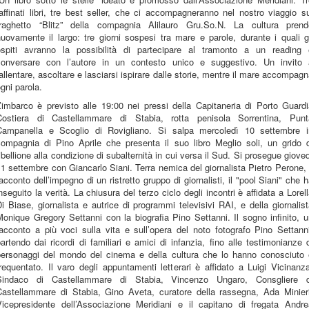
affinati libri, tre best seller, che ci accompagneranno nel nostro viaggio s
traghetto “Blitz” della compagnia Alilauro Gru.So.N. La cultura prend
uovamente il largo: tre giorni sospesi tra mare e parole, durante i quali g
ospiti avranno la possibilità di partecipare al tramonto a un reading 
conversare con l’autore in un contesto unico e suggestivo. Un invito 
allentare, ascoltare e lasciarsi ispirare dalle storie, mentre il mare accompag
gni parola.
’imbarco è previsto alle 19:00 nei pressi della Capitaneria di Porto Guard
Costiera di Castellammare di Stabia, rotta penisola Sorrentina, Punt
Campanella e Scoglio di Rovigliano. Si salpa mercoledì 10 settembre i
compagnia di Pino Aprile che presenta il suo libro Meglio soli, un grido d
ibellione alla condizione di subalternità in cui versa il Sud. Si prosegue giove
1 settembre con Giancarlo Siani. Terra nemica del giornalista Pietro Perone, 
acconto dell’impegno di un ristretto gruppo di giornalisti, il "pool Siani" che 
nseguito la verità. La chiusura del terzo ciclo degli incontri è affidata a Lorel
i Biase, giornalista e autrice di programmi televisivi RAI, e della giornalis
onique Gregory Settanni con la biografia Pino Settanni. Il sogno infinito, 
acconto a più voci sulla vita e sull’opera del noto fotografo Pino Settann
artendo dai ricordi di familiari e amici di infanzia, fino alle testimonianze 
personaggi del mondo del cinema e della cultura che lo hanno conosciuto 
requentato. Il varo degli appuntamenti letterari è affidato a Luigi Vicinanz
Sindaco di Castellammare di Stabia, Vincenzo Ungaro, Consgliere d
Castellammare di Stabia, Gino Aveta, curatore della rassegna, Ada Minieri
Vicepresidente dell’Associazione Meridiani e il capitano di fregata Andre