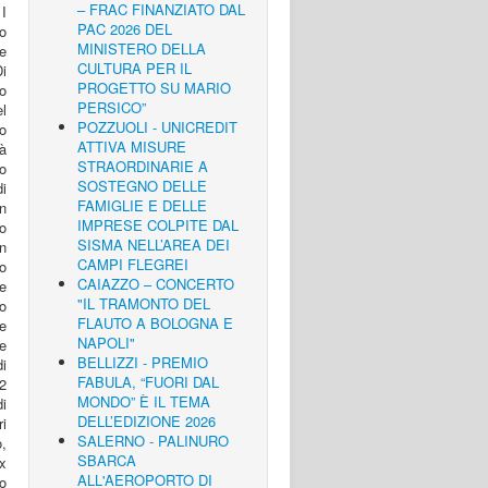
– FRAC FINANZIATO DAL
 I
PAC 2026 DEL
io
MINISTERO DELLA
e
CULTURA PER IL
i
PROGETTO SU MARIO
o
PERSICO”
el
POZZUOLI - UNICREDIT
ro
ATTIVA MISURE
tà
STRAORDINARIE A
ro
SOSTEGNO DELLE
di
FAMIGLIE E DELLE
n
IMPRESE COLPITE DAL
ro
SISMA NELL’AREA DEI
n
CAMPI FLEGREI
o
CAIAZZO – CONCERTO
re
"IL TRAMONTO DEL
vo
FLAUTO A BOLOGNA E
he
NAPOLI"
e
BELLIZZI - PREMIO
di
FABULA, “FUORI DAL
 2
MONDO” È IL TEMA
i
DELL’EDIZIONE 2026
i
SALERNO - PALINURO
o,
SBARCA
x
ALL'AEROPORTO DI
uo