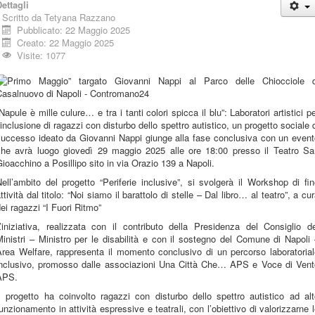
ettagli
Scritto da
Tetyana Razzano
Pubblicato: 22 Maggio 2025
Creato: 22 Maggio 2025
Visite: 1077
Napule è mille culure… e tra i tanti colori spicca il blu”: Laboratori artistici p
’inclusione di ragazzi con disturbo dello spettro autistico, un progetto sociale 
successo ideato da Giovanni Nappi giunge alla fase conclusiva con un event
che avrà luogo giovedì 29 maggio 2025 alle ore 18:00 presso il Teatro Sa
ioacchino a Posillipo sito in via Orazio 139 a Napoli.
ell’ambito del progetto “Periferie inclusive”, si svolgerà il Workshop di fi
ttività dal titolo: “Noi siamo il barattolo di stelle – Dal libro… al teatro”, a cu
ei ragazzi “I Fuori Ritmo”
’iniziativa, realizzata con il contributo della Presidenza del Consiglio d
inistri – Ministro per le disabilità e con il sostegno del Comune di Napoli
Area Welfare, rappresenta il momento conclusivo di un percorso laboratorial
inclusivo, promosso dalle associazioni Una Città Che… APS e Voce di Vent
APS.
l progetto ha coinvolto ragazzi con disturbo dello spettro autistico ad al
unzionamento in attività espressive e teatrali, con l’obiettivo di valorizzarne 