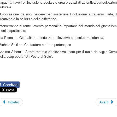
apacità, favorire l’inclusione sociale e creare spazi di autentica partecipazio
ulturale.
Un’occasione da non perdere per sostenere l’inclusione attraverso l’arte, l
reatività e la bellezza delle differenze.
nterverranno durante l’evento personalità importanti del mondo del giornalis
 dello spettacolo:
da Piccolo – Giornalista, conduttrice televisiva e speaker radiofonica,
ichele Selillo – Cantautore e attore partenopeo
osimo Alberti – Attore teatrale e televisivo, noto per il ruolo del vigile Cerru
ella soap opera “Un Posto al Sole”.
f
Condividi
Indietro
Avanti