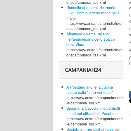
onaca/cronaca_rss.xml
c
Roccella ai funerali del marito
c
Luigi, 'continueremo mano nella
mano'
c
https://www.ansa.it/sito/notizie/cr
onaca/cronaca_rss.xml
I
Albanese diventa italiano
e
nell'anniversario dello sbarco
I
della Vlora
https://www.ansa.it/sito/notizie/cr
M
onaca/cronaca_rss.xml
C
n
CAMPANIAH24
A Positano anche la cucina
riparte dalla "città verticale"
http://www.ansa.it/campania/notiz
ie/campania_rss.xml
Spagna, a Capodichino controlli
mirati sui cittadini di Paesi terzi
http://www.ansa.it/campania/notiz
ie/campania_rss.xml
Società e firme digitali false per