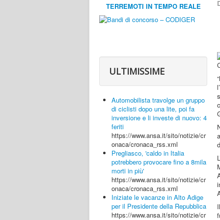
D
TERREMOTI IN TEMPO REALE
ULTIMISSIME
“
l
Automobilista travolge un gruppo
di ciclisti dopo una lite, poi fa
G
inversione e li investe di nuovo: 4
feriti
N
https://www.ansa.it/sito/notizie/cr
a
onaca/cronaca_rss.xml
d
Pregliasco, 'caldo in Italia
L
potrebbero provocare fino a 8mila
M
morti in più'
https://www.ansa.it/sito/notizie/cr
onaca/cronaca_rss.xml
Iniziate le vacanze in Alto Adige
per il Presidente della Repubblica
I
https://www.ansa.it/sito/notizie/cr
f