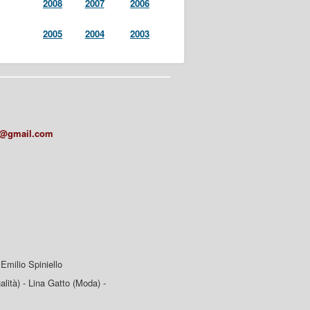
2008
2007
2006
2005
2004
2003
a@gmail.com
Emilio Spiniello
lità) - Lina Gatto (Moda) -