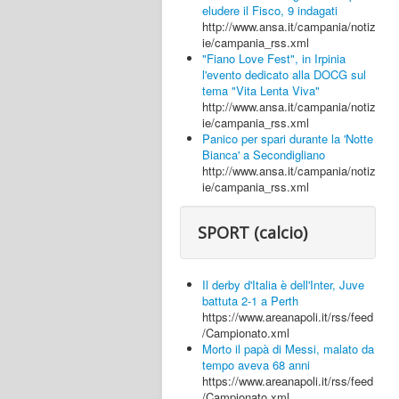
eludere il Fisco, 9 indagati
http://www.ansa.it/campania/notiz
ie/campania_rss.xml
"Fiano Love Fest", in Irpinia
l'evento dedicato alla DOCG sul
tema "Vita Lenta Viva"
http://www.ansa.it/campania/notiz
ie/campania_rss.xml
Panico per spari durante la 'Notte
Bianca' a Secondigliano
http://www.ansa.it/campania/notiz
ie/campania_rss.xml
SPORT (calcio)
Il derby d'Italia è dell'Inter, Juve
battuta 2-1 a Perth
https://www.areanapoli.it/rss/feed
/Campionato.xml
Morto il papà di Messi, malato da
tempo aveva 68 anni
https://www.areanapoli.it/rss/feed
/Campionato.xml