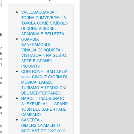
VALLESACCARDA -
TORNA CUMVIVERE: LA
TAVOLA COME SIMBOLO
DI CONDIVISIONE,
ARMONIA E BELLEZZA
GUARDIA
SANFRAMONDI -
er
VINALIA CONQUISTA I
di
VISITATORI TRA GUSTO,
o
ARTE E GRANDI
n
INCONTRI
CONTRONE - BALLARIJA
2026: CINQUE GIORNI DI
ne
MUSICA, DANZA,
ra
TURISMO E TRADIZIONI
DEL MEDITERRANEO
ei
NAPOLI - INAUGURATO
 –
A "EXEMPLA", IL GRAND
e
TOUR DEL SAPER FARE
o
CAMPANO
CASERTA -
DIMENSIONAMENTO
to
SCOLASTICO 2027-2028,
le