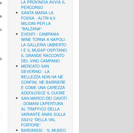
LA PROVINCIA AVVIA IL
ne
PERCORSO
SANTA MARIA LA
a
FOSSA - ALTRI 8,5
MILIONI PER LA
"BALZANA"
mo
EVENTI - CAMPANIA
WINE TORNA A NAPOLI:
LA GALLERIA UMBERTO
I E IL MUSAP OSPITANO
IL GRANDE RACCONTO
ti
DEL VINO CAMPANO
MERCATO SAN
SEVERINO - LA
BELLEZZA NON HA NÈ
CONFINI, NÈ BARRIERE
E COME UNA CAREZZA
ADDOLCISCE IL CUORE
SAN MARCO DEI CAVOTI
- DOMANI L’APERTURA
AL TRAFFICO DELLA
VARIANTE ANAS SULLA
SS212 “DELLA VAL
FORTORE”
BARONISSI - “IL MUSEO