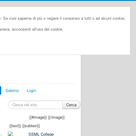
cy. Se vuoi saperne di più o negare il consenso a tutti o ad alcuni cookie,
iera, acconsenti all'uso dei cookie.
Salerno
Login
Cerca
{{#image}}
{{/image}}
{{text}}
{{subtext}}