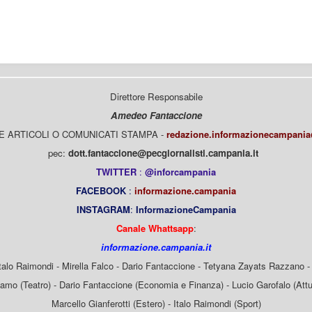
Direttore Responsabile
Amedeo Fantaccione
E ARTICOLI O COMUNICATI STAMPA -
redazione.informazionecampani
pec:
dott.fantaccione@pecgiornalisti.campania.it
TWITTER
:
@inforcampania
FACEBOOK
:
informazione.campania
INSTAGRAM
:
InformazioneCampania
Canale Whattsapp
:
informazione.campania.it
Italo Raimondi - Mirella Falco - Dario Fantaccione - Tetyana Zayats Razzano - 
mo (Teatro) - Dario Fantaccione (Economia e Finanza) - Lucio Garofalo (Attua
Marcello Gianferotti (Estero) - Italo Raimondi (Sport)