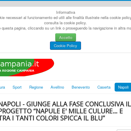
Informativa
kie necessari al funzionamento ed utili alle finalità illustrate nella cookie poli
consulta la cookie policy.
questa pagina, cliccando su un link o proseguendo la navigazione in altra man
Accetto
Cookie Policy
ura
Sport
Regione
Avellino
Benevento
Caserta
Napoli
NAPOLI - GIUNGE ALLA FASE CONCLUSIVA IL
PROGETTO “NAPULE E' MILLE CULURE… E
TRA I TANTI COLORI SPICCA IL BLU”