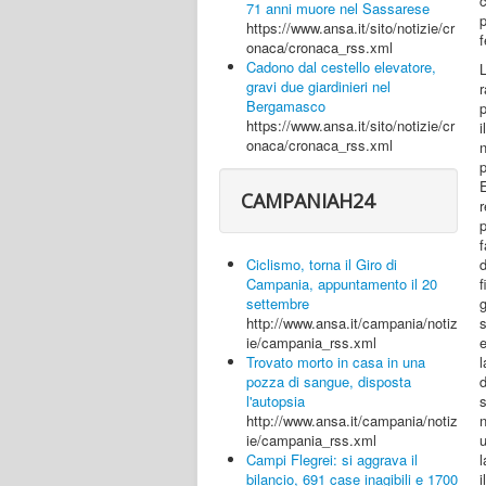
c
71 anni muore nel Sassarese
p
https://www.ansa.it/sito/notizie/cr
f
onaca/cronaca_rss.xml
Cadono dal cestello elevatore,
gravi due giardinieri nel
Bergamasco
p
https://www.ansa.it/sito/notizie/cr
onaca/cronaca_rss.xml
n
E
CAMPANIAH24
r
p
f
Ciclismo, torna il Giro di
f
Campania, appuntamento il 20
g
settembre
http://www.ansa.it/campania/notiz
e
ie/campania_rss.xml
Trovato morto in casa in una
d
pozza di sangue, disposta
s
l'autopsia
http://www.ansa.it/campania/notiz
ie/campania_rss.xml
l
Campi Flegrei: si aggrava il
bilancio, 691 case inagibili e 1700