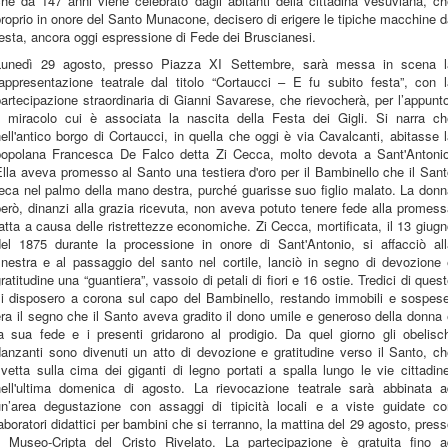
he da 147 anni viene celebrato dagli abitanti della cittadina vesuviana, c
roprio in onore del Santo Munacone, decisero di erigere le tipiche macchine 
esta, ancora oggi espressione di Fede dei Bruscianesi.
Lunedì 29 agosto, presso Piazza XI Settembre, sarà messa in scena l
rappresentazione teatrale dal titolo “Cortaucci – E fu subito festa”, con l
artecipazione straordinaria di Gianni Savarese, che rievocherà, per l’appunt
il miracolo cui è associata la nascita della Festa dei Gigli. Si narra ch
ell'antico borgo di Cortaucci, in quella che oggi è via Cavalcanti, abitasse 
popolana Francesca De Falco detta Zi Cecca, molto devota a Sant'Antonio
lla aveva promesso al Santo una testiera d'oro per il Bambinello che il San
eca nel palmo della mano destra, purché guarisse suo figlio malato. La don
erò, dinanzi alla grazia ricevuta, non aveva potuto tenere fede alla promes
atta a causa delle ristrettezze economiche. Zi Cecca, mortificata, il 13 giug
del 1875 durante la processione in onore di Sant'Antonio, si affacciò all
inestra e al passaggio del santo nel cortile, lanciò in segno di devozione
ratitudine una “guantiera”, vassoio di petali di fiori e 16 ostie. Tredici di ques
si disposero a corona sul capo del Bambinello, restando immobili e sospese
ra il segno che il Santo aveva gradito il dono umile e generoso della donna
la sua fede e i presenti gridarono al prodigio. Da quel giorno gli obelisch
anzanti sono divenuti un atto di devozione e gratitudine verso il Santo, c
vetta sulla cima dei giganti di legno portati a spalla lungo le vie cittadin
nell'ultima domenica di agosto. La rievocazione teatrale sarà abbinata a
un’area degustazione con assaggi di tipicità locali e a viste guidate co
aboratori didattici per bambini che si terranno, la mattina del 29 agosto, pres
il Museo-Cripta del Cristo Rivelato. La partecipazione è gratuita fino a