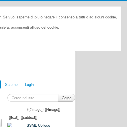
cy. Se vuoi saperne di più o negare il consenso a tutti o ad alcuni cookie,
iera, acconsenti all'uso dei cookie.
Salerno
Login
Cerca
{{#image}}
{{/image}}
{{text}}
{{subtext}}