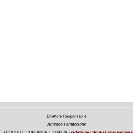
Direttore Responsabile
Amedeo Fantaccione
E ARTICOLI O COMUNICATI STAMPA -
redazione.informazionecampani