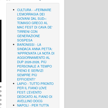
CULTURA - «FERMARE
L'EMORRAGIA DEI
GIOVANI DAL SUD»:
TOMASO GRECO AL
MAC FEST DI CAVA DE'
TIRRENI CON
GENERAZIONE
SOSPESA
BARONISSI - LA
SINDACA ANNA PETTA:
“APPROVATA LA NOTA DI
AGGIORNAMENTO AL
DUP 2026-2028, PIÙ
PERSONALE A TEMPO
PIENO E SERVIZI
SEMPRE PIÙ
EFFICIENTI”
LAPIO - TUTTO PRONTO
 e
PER IL FIANO LOVE
no
FEST: L’EVENTO
na
DEDICATO AL FIANO DI
o
AVELLINO DOCG
to
NAPOLI - PER TUTTA