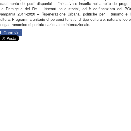
saurimento dei posti disponibili. L’iniziativa è inserita nell’ambito del proget
“La Damigella del Re – Itinerari nella storia”, ed è co-finanziata dal PO
Campania 2014-2020 – Rigenerazione Urbana, politiche per il turismo e l
ultura. Programma unitario di percorsi turistici di tipo culturale, naturalistico 
nogastronomico di portata nazionale e internazionale.
f
Condividi