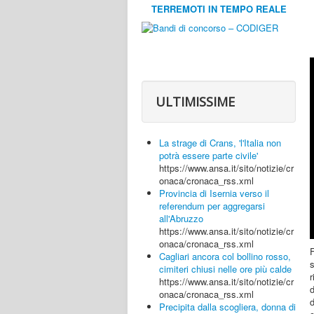
TERREMOTI IN TEMPO REALE
ULTIMISSIME
La strage di Crans, 'l'Italia non
potrà essere parte civile'
https://www.ansa.it/sito/notizie/cr
onaca/cronaca_rss.xml
Provincia di Isernia verso il
referendum per aggregarsi
all'Abruzzo
https://www.ansa.it/sito/notizie/cr
onaca/cronaca_rss.xml
F
Cagliari ancora col bollino rosso,
s
cimiteri chiusi nelle ore più calde
r
https://www.ansa.it/sito/notizie/cr
onaca/cronaca_rss.xml
d
Precipita dalla scogliera, donna di