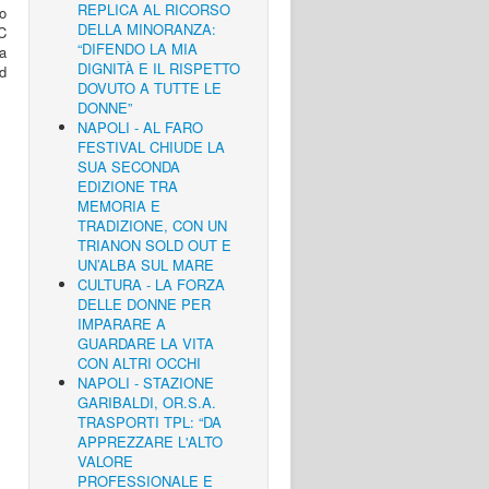
REPLICA AL RICORSO
to
DELLA MINORANZA:
C
“DIFENDO LA MIA
a
DIGNITÀ E IL RISPETTO
ed
DOVUTO A TUTTE LE
DONNE”
NAPOLI - AL FARO
FESTIVAL CHIUDE LA
SUA SECONDA
EDIZIONE TRA
MEMORIA E
TRADIZIONE, CON UN
TRIANON SOLD OUT E
UN’ALBA SUL MARE
CULTURA - LA FORZA
DELLE DONNE PER
IMPARARE A
GUARDARE LA VITA
CON ALTRI OCCHI
NAPOLI - STAZIONE
GARIBALDI, OR.S.A.
TRASPORTI TPL: “DA
APPREZZARE L'ALTO
VALORE
PROFESSIONALE E