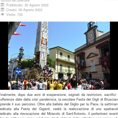
Scritto da
Direttore
Pubblicato: 26 Agosto 2022
Creato: 26 Agosto 2022
Visite: 735
inalmente, dopo due anni di sospensione, segnati da restrizioni, sacrifici
offerenze date dalla crisi pandemica, la secolare Festa dei Gigli di Bruscia
iprende il suo percorso. Oltre alla ballata del Giglio per la Pace, la settima
dedicata alla Festa dei Giganti, vedrà la realizzazione di uno spettacol
edicato alla rievocazione del Miracolo di Sant’Antonio, il portentoso even