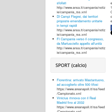
e
sfollati
http://www.ansa.it/campania/notiz
ie/campania_rss.xml
c
Dl Campi Flegrei, dai territori
e
proposte emendamento unitarie
in tempi rapidi
http://www.ansa.it/campania/notiz
ie/campania_rss.xml
FI Campania verso il congresso,
da Martusciello appello all'unità
http://www.ansa.it/campania/notiz
ie/campania_rss.xml
SPORT (calcio)
Fiorentina: arrivato Mastantuono,
ad accoglierlo oltre 500 tifosi
https://www.areanapoli.it/rss/feed
/Campionato.xml
Vinicius rinnova con il Real
Madrid fino al 2032
https://www.areanapoli.it/rss/feed
/Campionato.xml