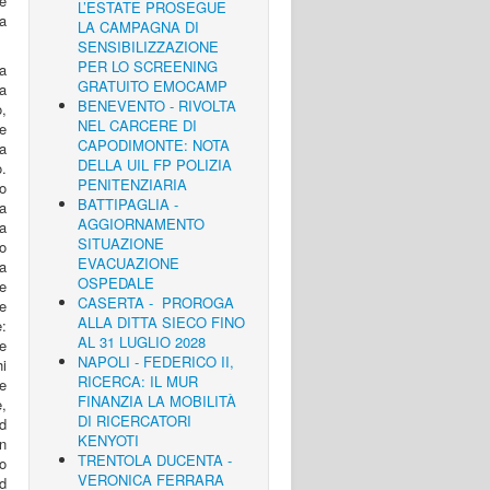
he
L’ESTATE PROSEGUE
da
LA CAMPAGNA DI
SENSIBILIZZAZIONE
PER LO SCREENING
a
GRATUITO EMOCAMP
a
BENEVENTO - RIVOLTA
o,
NEL CARCERE DI
e
CAPODIMONTE: NOTA
la
DELLA UIL FP POLIZIA
.
PENITENZIARIA
to
BATTIPAGLIA -
na
AGGIORNAMENTO
sa
SITUAZIONE
no
EVACUAZIONE
a
OSPEDALE
 e
CASERTA - PROROGA
te
ALLA DITTA SIECO FINO
:
AL 31 LUGLIO 2028
 e
NAPOLI - FEDERICO II,
i
RICERCA: IL MUR
he
FINANZIA LA MOBILITÀ
e,
DI RICERCATORI
d
KENYOTI
n
TRENTOLA DUCENTA -
so
VERONICA FERRARA
d