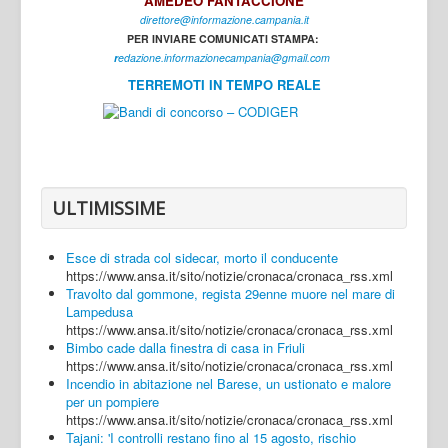
AMEDEO FANTACCIONE
direttore@informazione.campania.it
Interni
PER INVIARE COMUNICATI STAMPA:
Cultura
r
edazione.informazionecampania@gmail.com
TERREMOTI IN TEMPO REALE
Sport
Regione
Avellino
Benevento
ULTIMISSIME
Caserta
Esce di strada col sidecar, morto il conducente
Napoli
https://www.ansa.it/sito/notizie/cronaca/cronaca_rss.xml
Travolto dal gommone, regista 29enne muore nel mare di
Salerno
Lampedusa
https://www.ansa.it/sito/notizie/cronaca/cronaca_rss.xml
Login
Bimbo cade dalla finestra di casa in Friuli
https://www.ansa.it/sito/notizie/cronaca/cronaca_rss.xml
Incendio in abitazione nel Barese, un ustionato e malore
per un pompiere
https://www.ansa.it/sito/notizie/cronaca/cronaca_rss.xml
Tajani: 'I controlli restano fino al 15 agosto, rischio