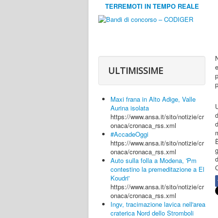
TERREMOTI IN TEMPO REALE
N
ULTIMISSIME
p
p
Maxi frana in Alto Adige, Valle
Aurina isolata
d
https://www.ansa.it/sito/notizie/cr
d
onaca/cronaca_rss.xml
#AccadeOggi
https://www.ansa.it/sito/notizie/cr
g
onaca/cronaca_rss.xml
d
Auto sulla folla a Modena, 'Pm
C
contestino la premeditazione a El
Koudri'
https://www.ansa.it/sito/notizie/cr
onaca/cronaca_rss.xml
Ingv, tracimazione lavica nell'area
craterica Nord dello Stromboli