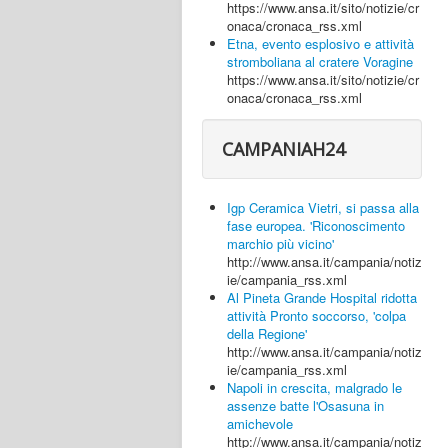
https://www.ansa.it/sito/notizie/cr
onaca/cronaca_rss.xml
Etna, evento esplosivo e attività
stromboliana al cratere Voragine
https://www.ansa.it/sito/notizie/cr
onaca/cronaca_rss.xml
CAMPANIAH24
Igp Ceramica Vietri, si passa alla
fase europea. 'Riconoscimento
marchio più vicino'
http://www.ansa.it/campania/notiz
ie/campania_rss.xml
Al Pineta Grande Hospital ridotta
attività Pronto soccorso, 'colpa
della Regione'
http://www.ansa.it/campania/notiz
ie/campania_rss.xml
Napoli in crescita, malgrado le
assenze batte l'Osasuna in
amichevole
http://www.ansa.it/campania/notiz