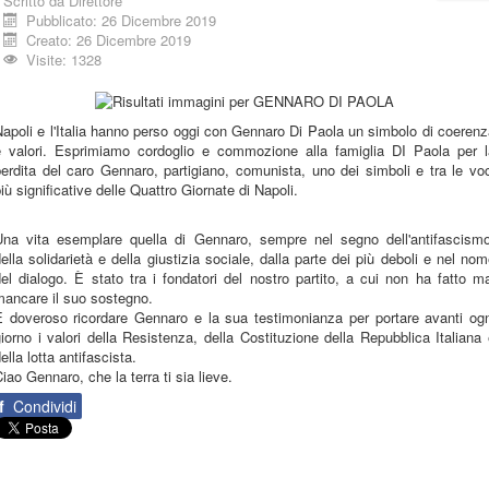
Scritto da
Direttore
Pubblicato: 26 Dicembre 2019
Creato: 26 Dicembre 2019
Visite: 1328
apoli e l'Italia hanno perso oggi con Gennaro Di Paola un simbolo di coeren
e valori. Esprimiamo cordoglio e commozione alla famiglia DI Paola per l
erdita del caro Gennaro, partigiano, comunista, uno dei simboli e tra le vo
iù significative delle Quattro Giornate di Napoli.
Una vita esemplare quella di Gennaro, sempre nel segno dell'antifascismo
ella solidarietà e della giustizia sociale, dalla parte dei più deboli e nel no
el dialogo. È stato tra i fondatori del nostro partito, a cui non ha fatto m
mancare il suo sostegno.
È doveroso ricordare Gennaro e la sua testimonianza per portare avanti ogn
iorno i valori della Resistenza, della Costituzione della Repubblica Italiana
ella lotta antifascista.
iao Gennaro, che la terra ti sia lieve.
f
Condividi