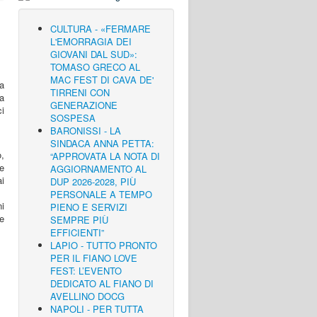
CULTURA - «FERMARE
L'EMORRAGIA DEI
GIOVANI DAL SUD»:
TOMASO GRECO AL
MAC FEST DI CAVA DE'
za
TIRRENI CON
a
GENERAZIONE
ci
SOSPESA
BARONISSI - LA
SINDACA ANNA PETTA:
,
“APPROVATA LA NOTA DI
me
AGGIORNAMENTO AL
ai
DUP 2026-2028, PIÙ
PERSONALE A TEMPO
i
PIENO E SERVIZI
 e
SEMPRE PIÙ
EFFICIENTI”
LAPIO - TUTTO PRONTO
PER IL FIANO LOVE
FEST: L’EVENTO
DEDICATO AL FIANO DI
AVELLINO DOCG
NAPOLI - PER TUTTA