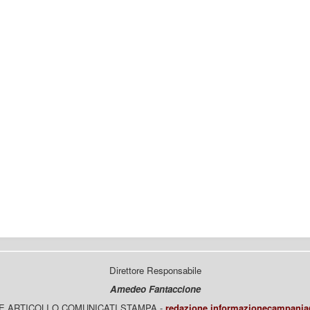
Direttore Responsabile
Amedeo Fantaccione
E ARTICOLI O COMUNICATI STAMPA -
redazione.informazionecampani