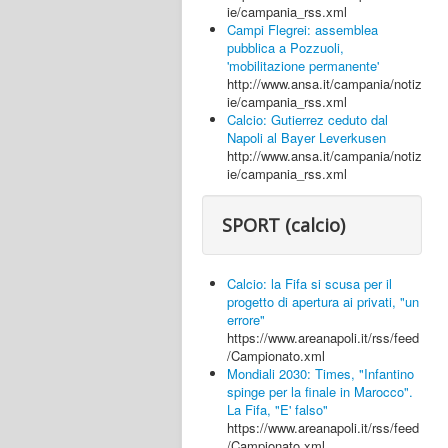
ie/campania_rss.xml
Campi Flegrei: assemblea
pubblica a Pozzuoli,
'mobilitazione permanente'
http://www.ansa.it/campania/notiz
ie/campania_rss.xml
Calcio: Gutierrez ceduto dal
Napoli al Bayer Leverkusen
http://www.ansa.it/campania/notiz
ie/campania_rss.xml
SPORT (calcio)
Calcio: la Fifa si scusa per il
progetto di apertura ai privati, "un
errore"
https://www.areanapoli.it/rss/feed
/Campionato.xml
Mondiali 2030: Times, "Infantino
spinge per la finale in Marocco".
La Fifa, "E' falso"
https://www.areanapoli.it/rss/feed
/Campionato.xml