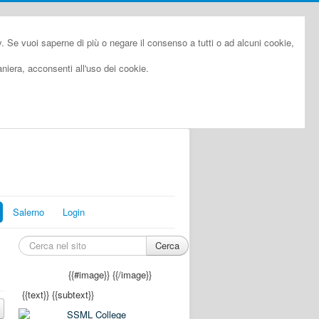
cy. Se vuoi saperne di più o negare il consenso a tutti o ad alcuni cookie,
iera, acconsenti all'uso dei cookie.
Salerno
Login
Cerca
{{#image}}
{{/image}}
{{text}}
{{subtext}}