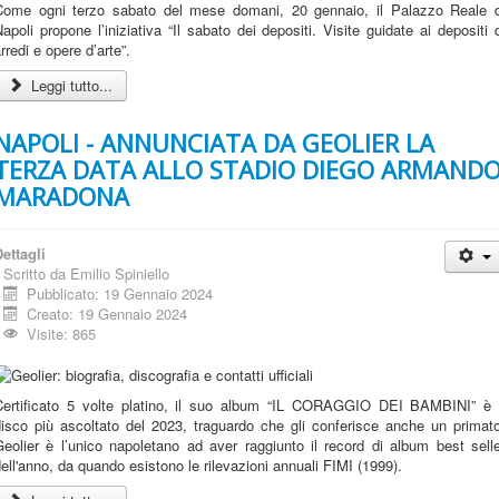
Come ogni terzo sabato del mese domani, 20 gennaio, il Palazzo Reale d
apoli propone l’iniziativa “Il sabato dei depositi. Visite guidate ai depositi 
rredi e opere d’arte”.
Leggi tutto...
NAPOLI - ANNUNCIATA DA GEOLIER LA
TERZA DATA ALLO STADIO DIEGO ARMAND
MARADONA
ettagli
Scritto da
Emilio Spiniello
Pubblicato: 19 Gennaio 2024
Creato: 19 Gennaio 2024
Visite: 865
Certificato 5 volte platino, il suo album “IL CORAGGIO DEI BAMBINI” è i
disco più ascoltato del 2023, traguardo che gli conferisce anche un primato
eolier è l’unico napoletano ad aver raggiunto il record di album best sell
ell'anno, da quando esistono le rilevazioni annuali FIMI (1999).