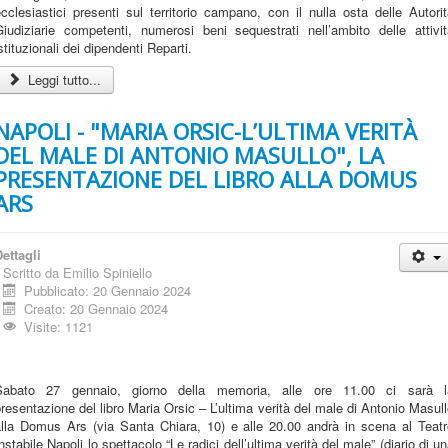
cclesiastici presenti sul territorio campano, con il nulla osta delle Autori
Giudiziarie competenti, numerosi beni sequestrati nell’ambito delle attivit
stituzionali dei dipendenti Reparti.
Leggi tutto...
NAPOLI - "MARIA ORSIC-L’ULTIMA VERITÀ
DEL MALE DI ANTONIO MASULLO", LA
PRESENTAZIONE DEL LIBRO ALLA DOMUS
ARS
ettagli
Scritto da
Emilio Spiniello
Pubblicato: 20 Gennaio 2024
Creato: 20 Gennaio 2024
Visite: 1121
Sabato 27 gennaio, giorno della memoria, alle ore 11.00 ci sarà l
resentazione del libro Maria Orsic – L’ultima verità del male di Antonio Masul
alla Domus Ars (via Santa Chiara, 10) e alle 20.00 andrà in scena al Teatr
nstabile Napoli lo spettacolo “Le radici dell’ultima verità del male” (diario di u