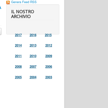
Genera Feed RSS
A
IL NOSTRO
ARCHIVIO
2017
2016
2015
2014
2013
2012
2011
2010
2009
2008
2007
2006
2005
2004
2003