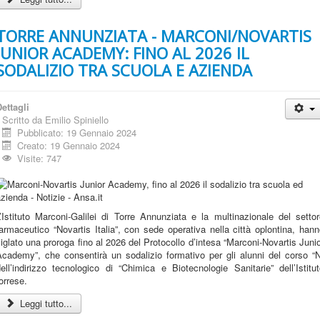
TORRE ANNUNZIATA - MARCONI/NOVARTIS
JUNIOR ACADEMY: FINO AL 2026 IL
SODALIZIO TRA SCUOLA E AZIENDA
ettagli
Scritto da
Emilio Spiniello
Pubblicato: 19 Gennaio 2024
Creato: 19 Gennaio 2024
Visite: 747
’Istituto Marconi-Galilei di Torre Annunziata e la multinazionale del setto
armaceutico “Novartis Italia”, con sede operativa nella città oplontina, han
iglato una proroga fino al 2026 del Protocollo d’intesa “Marconi-Novartis Juni
Academy”, che consentirà un sodalizio formativo per gli alunni del corso “N
ell’indirizzo tecnologico di “Chimica e Biotecnologie Sanitarie” dell’Istitu
orrese.
Leggi tutto...