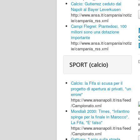
Calcio: Gutierrez ceduto dal
m
Napoli al Bayer Leverkusen
http://www.ansa.it/campania/notiz
ie/campania_rss.xml
Campi Flegrei: Piantedosi, 100
milioni sono una dotazione
importante
http://www.ansa.it/campania/notiz
ie/campania_rss.xml
D
SPORT (calcio)
Calcio: la Fifa si scusa per il
progetto di apertura ai privati, "un
errore"
https://www.areanapoli.it/rss/feed
/Campionato.xml
Mondiali 2030: Times, "Infantino
S
spinge per la finale in Marocco".
r
La Fifa, "E' falso"
s
https://www.areanapoli.it/rss/feed
r
/Campionato.xml
Gattuso: 'Lazio sulla strada