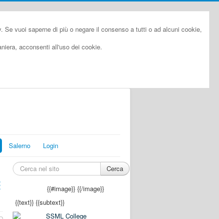
cy. Se vuoi saperne di più o negare il consenso a tutti o ad alcuni cookie,
iera, acconsenti all'uso dei cookie.
Salerno
Login
Cerca
E
{{#image}}
{{/image}}
{{text}}
{{subtext}}