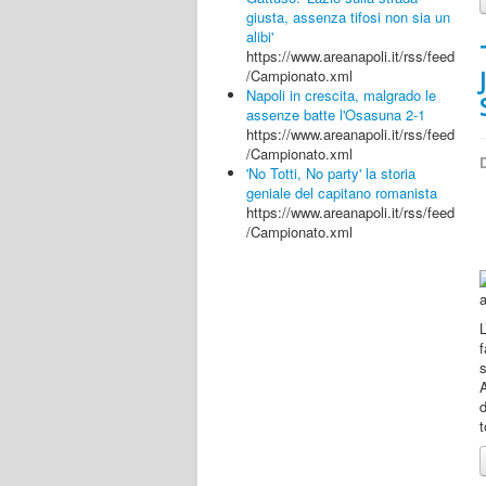
giusta, assenza tifosi non sia un
alibi'
https://www.areanapoli.it/rss/feed
/Campionato.xml
Napoli in crescita, malgrado le
assenze batte l'Osasuna 2-1
https://www.areanapoli.it/rss/feed
/Campionato.xml
D
'No Totti, No party' la storia
geniale del capitano romanista
https://www.areanapoli.it/rss/feed
/Campionato.xml
L
f
s
d
t