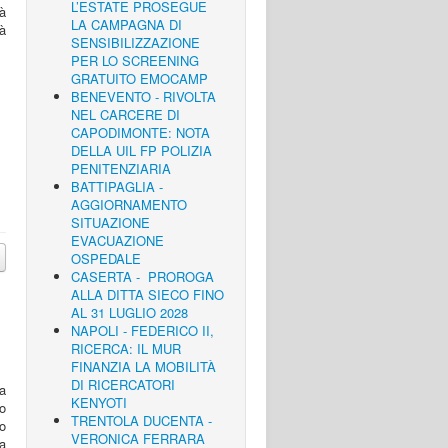
L’ESTATE PROSEGUE
tà
LA CAMPAGNA DI
à
SENSIBILIZZAZIONE
PER LO SCREENING
GRATUITO EMOCAMP
BENEVENTO - RIVOLTA
NEL CARCERE DI
CAPODIMONTE: NOTA
DELLA UIL FP POLIZIA
PENITENZIARIA
BATTIPAGLIA -
AGGIORNAMENTO
SITUAZIONE
EVACUAZIONE
OSPEDALE
CASERTA - PROROGA
ALLA DITTA SIECO FINO
AL 31 LUGLIO 2028
NAPOLI - FEDERICO II,
RICERCA: IL MUR
FINANZIA LA MOBILITÀ
DI RICERCATORI
a
KENYOTI
lo
TRENTOLA DUCENTA -
o
VERONICA FERRARA
na