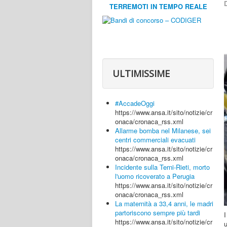
D
TERREMOTI IN TEMPO REALE
ULTIMISSIME
#AccadeOggi
https://www.ansa.it/sito/notizie/cr
onaca/cronaca_rss.xml
Allarme bomba nel Milanese, sei
centri commerciali evacuati
https://www.ansa.it/sito/notizie/cr
onaca/cronaca_rss.xml
Incidente sulla Terni-Rieti, morto
l'uomo ricoverato a Perugia
https://www.ansa.it/sito/notizie/cr
onaca/cronaca_rss.xml
La maternità a 33,4 anni, le madri
partoriscono sempre più tardi
https://www.ansa.it/sito/notizie/cr