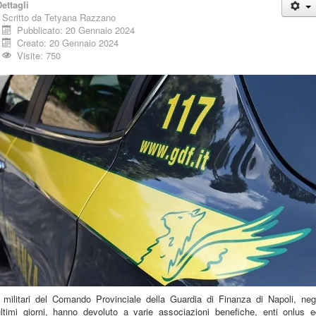
ettagli
Scritto da
Tetyana Razzano
Pubblicato: 20 Gennaio 2024
Creato: 20 Gennaio 2024
Visite: 750
I militari del Comando Provinciale della Guardia di Finanza di Napoli, negl
ultimi giorni, hanno devoluto a varie associazioni benefiche, enti onlus e