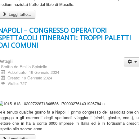
edium nazista) tratto dal libro di Masullo.
Leggi tutto...
NAPOLI – CONGRESSO OPERATORI
SPETTACOLI ITINERANTI: TROPPI PALETTI
DAI COMUNI
ettagli
Scritto da
Emilio Spiniello
Pubblicato: 19 Gennaio 2024
Creato: 19 Gennaio 2024
Visite: 727
i è tenuto qualche giorno fa a Napoli il primo congresso dell’associazione c
aggrupp a gli esercenti degli spettacoli viaggianti (circhi, giostre, ecc..), 
ettore che in Italia conta 6000 imprese in Italia ed è in fortissima cresci
ispetto allo scorso anno.
Leggi tutto...