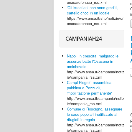
onaca/cronaca_rss.xml
e
'Gli israeliani non sono graditi',
cartello choc in un locale
i
https://www.ansa.it/sito/notizie/cr
onaca/cronaca_rss.xml
CAMPANIAH24
Napoli in crescita, malgrado le
assenze batte l'Osasuna in
amichevole
http://www.ansa.it/campania/notiz
D
ie/campania_rss.xml
Campi Flegrei: assemblea
pubblica a Pozzuoli,
'mobilitazione permanente'
http://www.ansa.it/campania/notiz
ie/campania_rss.xml
Comune di Roscigno, assegnare
le case popolari inutilizzate ai
rifugiati in regola
p
http://www.ansa.it/campania/notiz
ie/campania_rss.xml
I