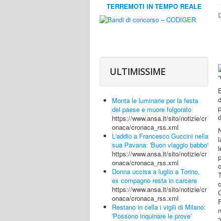
TERREMOTI IN TEMPO REALE
D
ULTIMISSIME
Monta le luminarie per la festa
p
del paese e muore folgorato
d
https://www.ansa.it/sito/notizie/cr
onaca/cronaca_rss.xml
N
L'addio a Francesco Guccini nella
sua Pavana: 'Buon viaggio babbo'
https://www.ansa.it/sito/notizie/cr
onaca/cronaca_rss.xml
c
Donna uccisa a luglio a Torino,
ex compagno resta in carcere
https://www.ansa.it/sito/notizie/cr
onaca/cronaca_rss.xml
Restano in cella i vigili di Milano:
'Possono inquinare le prove'
“