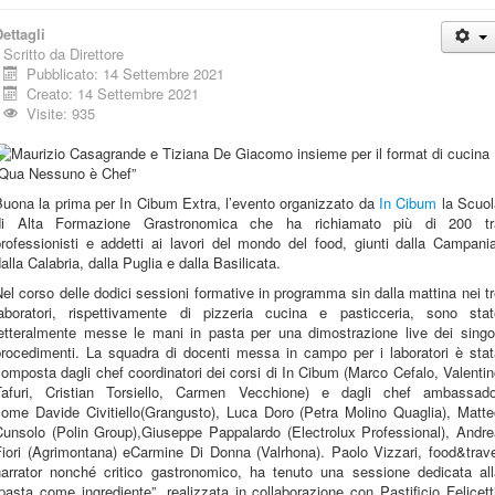
ettagli
Scritto da
Direttore
Pubblicato: 14 Settembre 2021
Creato: 14 Settembre 2021
Visite: 935
Buona la prima per In Cibum Extra, l’evento organizzato da
In Cibum
la Scuol
di Alta Formazione Grastronomica che ha richiamato più di 200 tr
rofessionisti e addetti ai lavori del mondo del food, giunti dalla Campani
alla Calabria, dalla Puglia e dalla Basilicata.
el corso delle dodici sessioni formative in programma sin dalla mattina nei t
laboratori, rispettivamente di pizzeria cucina e pasticceria, sono stat
letteralmente messe le mani in pasta per una dimostrazione live dei singol
procedimenti. La squadra di docenti messa in campo per i laboratori è stat
omposta dagli chef coordinatori dei corsi di In Cibum (Marco Cefalo, Valenti
Tafuri, Cristian Torsiello, Carmen Vecchione) e dagli chef ambassado
come Davide Civitiello(Grangusto), Luca Doro (Petra Molino Quaglia), Matte
Cunsolo (Polin Group),Giuseppe Pappalardo (Electrolux Professional), Andre
Fiori (Agrimontana) eCarmine Di Donna (Valrhona). Paolo Vizzari, food&trave
narrator nonché critico gastronomico, ha tenuto una sessione dedicata all
pasta come ingrediente”, realizzata in collaborazione con Pastificio Felicett