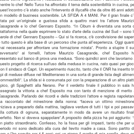
entre lo chef Nello Turco ha affrontato il tema della sostenibilità in cucina, p
uest’incontro c’è stato anche l'intervento di illycaffè che da oltre 85 anni adot
n modello di business sostenibile. LA SFIDA A 4 MANI. Per il gran finale c
stata poi un’originale e gustosa sfida a quattro mani tra l’attore Maurizi
Casagrande e lo chef Gennaro Esposito. “In Cibum è diventata una sorta d
iattaforma nella quale esprimere lo stato d'arte della cucina del Sud – sono 
arole di chef Gennaro Esposito – Qui si fa ricerca, c'è condivisione dei sape
 tutto questo è alla base di un percorso che punta all’esperienza. Oggi quan
ai necessaria per affrontare una formazione mirata”. Pronto a stupire il s
“avversario” ai fornelli, l'attore Maurizio Casagrande, chef Esposito h
resentato sul banco di prova una medusa. “Sono quindici anni che lavoriamo
uesto progetto di ricerca sull'uso della medusa in cucina, nato quasi per gio
on il sindaco di Capri. Un esperimento riuscito, tanto che il CNR ha inserito t
ipi di meduse diffuse nel Mediterraneo in una sorta di grande lista degli alimen
ommestibili”. La sfida si è consumata poi con la preparazione di un altro piat
ipico, gli Spaghetti alla Nerano. Per il verdetto finale il pubblico in sala 
assegnato la vittoria a chef Esposito ma con tanto di menzione di merito 
asagrande. Parlando dei ricordi e delle tradizioni l'attore e regista napoleta
ha raccontato del minestrone della nonna: “faceva un ottimo minestrone
niziava a prepararlo dalla mattina, tagliava verdure di tutti i tipi e poi passa
alla cottura di ognuna, separatamente in modo da avere un risultato final
erfetto. Non si doveva spappolare”.A proposito della pizza ha poi aggiunto: 
n piatto straordinario. Confesso, ho la fissa per gli impasti, tanto che per 
periodo mi sono dedicato alla cura del lievito madre a casa. Sono partito d
ero e l’ho seguito per 4-5 anni; poi un giorno il marito di mia sorella, dove e