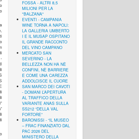
FOSSA - ALTRI 8,5
do
MILIONI PER LA
o
"BALZANA"
EVENTI - CAMPANIA
a
WINE TORNA A NAPOLI:
e,
LA GALLERIA UMBERTO
ti
I E IL MUSAP OSPITANO
no
IL GRANDE RACCONTO
In
DEL VINO CAMPANO
i
MERCATO SAN
-
SEVERINO - LA
I
BELLEZZA NON HA NÈ
i
CONFINI, NÈ BARRIERE
S
E COME UNA CAREZZA
S
ADDOLCISCE IL CUORE
E
SAN MARCO DEI CAVOTI
i
- DOMANI L’APERTURA
i
AL TRAFFICO DELLA
i”
VARIANTE ANAS SULLA
”
SS212 “DELLA VAL
i
FORTORE”
i
BARONISSI - “IL MUSEO
– FRAC FINANZIATO DAL
PAC 2026 DEL
o
MINISTERO DELLA