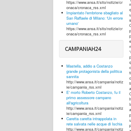
https://www.ansa.it/sito/notizie/cr
m
onaca/cronaca_rss.xml
q
Impiantato l'embrione sbagliato al
u
San Raffaele di Milano: 'Un errore
umano'
https://www.ansa.it/sito/notizie/cr
p
onaca/cronaca_rss.xml
p
e
m
CAMPANIAH24
p
q
Mastella, addio a Costanzo
c
grande protagonista della politica
t
sannita
c
http://www.ansa.it/campania/notiz
t
ie/campania_rss.xml
E' morto Roberto Costanzo, fu il
C
primo assessore campano
all'agricoltura
I
http://www.ansa.it/campania/notiz
ie/campania_rss.xml
p
Caretta caretta intrappolata in
u
rete salvata nelle acque di Ischia
http://www.ansa.it/campania/notiz
z