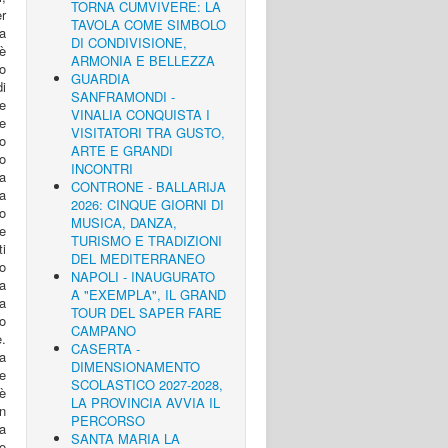
TORNA CUMVIVERE: LA
er
TAVOLA COME SIMBOLO
ta
DI CONDIVISIONE,
’è
ARMONIA E BELLEZZA
o
GUARDIA
i
SANFRAMONDI -
le
VINALIA CONQUISTA I
re
VISITATORI TRA GUSTO,
to
ARTE E GRANDI
uo
INCONTRI
a
CONTRONE - BALLARIJA
 a
2026: CINQUE GIORNI DI
co
MUSICA, DANZA,
re
TURISMO E TRADIZIONI
ti
DEL MEDITERRANEO
to
NAPOLI - INAUGURATO
ha
A "EXEMPLA", IL GRAND
a
TOUR DEL SAPER FARE
no
CAMPANO
.
CASERTA -
va
DIMENSIONAMENTO
e
SCOLASTICO 2027-2028,
“è
LA PROVINCIA AVVIA IL
un
PERCORSO
a
SANTA MARIA LA
ro