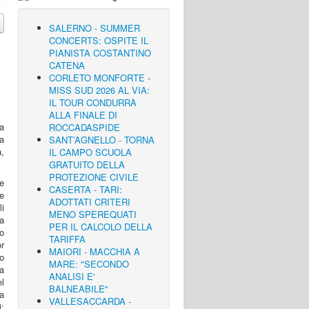
SALERNO - SUMMER
CONCERTS: OSPITE IL
PIANISTA COSTANTINO
CATENA
CORLETO MONFORTE -
MISS SUD 2026 AL VIA:
IL TOUR CONDURRÀ
ALLA FINALE DI
a
ROCCADASPIDE
a
SANT’AGNELLO - TORNA
a,
IL CAMPO SCUOLA
GRATUITO DELLA
PROTEZIONE CIVILE
re
CASERTA - TARI:
e
ADOTTATI CRITERI
i
MENO SPEREQUATI
a
PER IL CALCOLO DELLA
no
TARIFFA
r
MAIORI - MACCHIA A
o
MARE: "SECONDO
a
ANALISI E'
l
BALNEABILE"
a
VALLESACCARDA -
i;