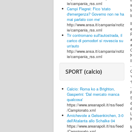
ie/campania_rss.xml
s
Campi Flegrei: Fico 'stato
d'emergenza? Governo non ne ha
l
mai parlato con me'
http://www.ansa.it/campania/notiz
e
ie/campania_rss.xml
P
Tir contromano sull'autostrada, il
a
carico di pomodori si rovescia su
a
un'auto
http://www.ansa.it/campania/notiz
ie/campania_rss.xml
SPORT (calcio)
Calcio: Roma ko a Brighton,
Gasperini: 'Dal mercato manca
S
qualcosa'
https://www.areanapoli.it/rss/feed
/Campionato.xml
Amichevole a Gelsenkirchen, 3-0
dell'Atalanta allo Schalke 04
https://www.areanapoli.it/rss/feed
/Campionato.xml