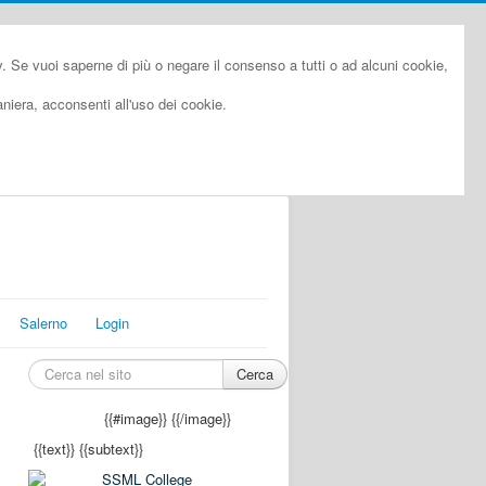
cy. Se vuoi saperne di più o negare il consenso a tutti o ad alcuni cookie,
iera, acconsenti all'uso dei cookie.
Salerno
Login
Cerca
{{#image}}
{{/image}}
{{text}}
{{subtext}}