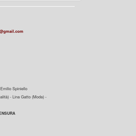
a@gmail.com
Emilio Spiniello
lità) - Lina Gatto (Moda) -
CENSURA