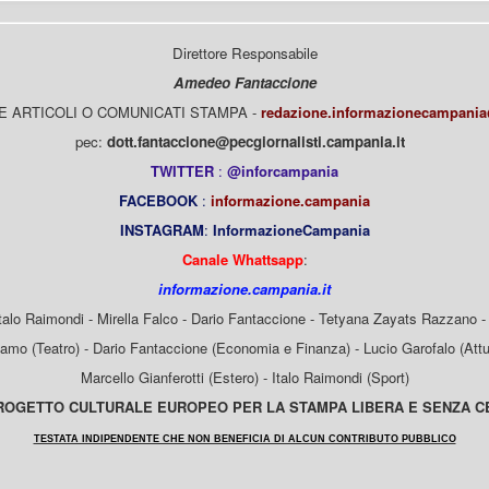
Direttore Responsabile
Amedeo Fantaccione
E ARTICOLI O COMUNICATI STAMPA -
redazione.informazionecampani
pec:
dott.fantaccione@pecgiornalisti.campania.it
TWITTER
:
@inforcampania
FACEBOOK
:
informazione.campania
INSTAGRAM
:
InformazioneCampania
Canale Whattsapp
:
informazione.campania.it
Italo Raimondi - Mirella Falco - Dario Fantaccione - Tetyana Zayats Razzano - 
mo (Teatro) - Dario Fantaccione (Economia e Finanza) - Lucio Garofalo (Attua
Marcello Gianferotti (Estero) - Italo Raimondi (Sport)
OGETTO CULTURALE EUROPEO PER LA STAMPA LIBERA E SENZA 
TESTATA INDIPENDENTE CHE NON BENEFICIA DI ALCUN CONTRIBUTO PUBBLICO