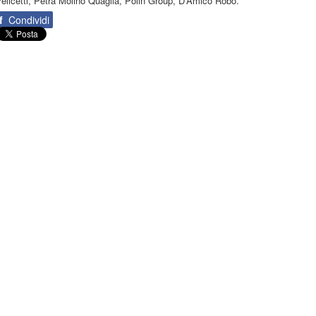
elicetti, Petra Molino Quaglia, Polin Group, D’Amico Robo.
f
Condividi