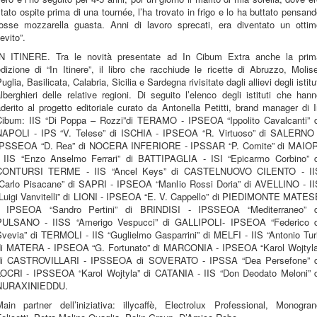
tato ospite prima di una tournée, l’ha trovato in frigo e lo ha buttato pensan
fosse mozzarella guasta. Anni di lavoro sprecati, era diventato un ottim
ievito”.
IN ITINERE. Tra le novità presentate ad In Cibum Extra anche la prim
dizione di “In Itinere”, il libro che racchiude le ricette di Abruzzo, Molis
uglia, Basilicata, Calabria, Sicilia e Sardegna rivisitate dagli allievi degli istitu
lberghieri delle relative regioni. Di seguito l’elenco degli istituti che han
derito al progetto editoriale curato da Antonella Petitti, brand manager di 
Cibum: IIS “Di Poppa – Rozzi”di TERAMO - IPSEOA “Ippolito Cavalcanti” d
NAPOLI - IPS “V. Telese” di ISCHIA - IPSEOA “R. Virtuoso” di SALERNO 
IPSSEOA “D. Rea” di NOCERA INFERIORE - IPSSAR “P. Comite” di MAIOR
- IIS “Enzo Anselmo Ferrari” di BATTIPAGLIA - ISI “Epicarmo Corbino” d
CONTURSI TERME - IIS “Ancel Keys” di CASTELNUOVO CILENTO - II
“Carlo Pisacane” di SAPRI - IPSEOA “Manlio Rossi Doria” di AVELLINO - II
“Luigi Vanvitelli” di LIONI - IPSEOA “E. V. Cappello” di PIEDIMONTE MATES
- IPSEOA “Sandro Pertini” di BRINDISI - IPSSEOA “Mediterraneo” d
PULSANO - IISS “Amerigo Vespucci” di GALLIPOLI- IPSEOA “Federico d
vevia” di TERMOLI - IIS “Guglielmo Gasparrini” di MELFI - IIS “Antonio Tur
di MATERA - IPSEOA “G. Fortunato” di MARCONIA - IPSEOA “Karol Wojtyla
di CASTROVILLARI - IPSSEOA di SOVERATO - IPSSA “Dea Persefone” d
LOCRI - IPSSEOA “Karol Wojtyla” di CATANIA - IIS “Don Deodato Meloni” d
NURAXINIEDDU.
Main partner dell’iniziativa: illycaffè, Electrolux Professional, Monogran