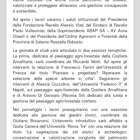
valorizzare e proteggere attraverso una gestione consapevole
e sostenibile.
Ad aprire i lavori saranno i saluti istituzionali del Presidente
della Fondazione Ravello Alessio Vlad, del Sindaco di Ravello
Paolo Vuilleumier, della Soprintendente ABAP SA – AV Anna
Onesti e del Presidente dell’Ordine Agronomi e Forestali della
Provincia di Salerno Rossella Robusto.
La giornata di studi sarà articolata in due sessioni tematiche.
La prima, dedicata al paesaggio agro-forestale della Costiera
Amalfitana, sarà coordinata da Riccardo Motti. Ad aprire gli
interventi la relazione di Francesco Ferrini dell’Università di
Firenze dal titolo “Piantare o progettare? Ripensare la
selezione delle specie arboree in città”. Seguiranno gli
interventi di Alessia Cozzolino, dell’Università “Federico II” di
Napoli, sul paesaggio agro-forestale della Costiera Amalfitana
e di Antonio Di Gennaro (Risorsa Srl) dedicato alla tutela e
gestione del paesaggio agro-forestale costiero.
Nel pomeriggio i lavori proseguiranno con una sessione
dedicata alla gestione dei giardini storici, coordinata da
Giuliano Bonanomi. L’intervento introduttivo sarà affidato a
Giulia Caneva dell’Università “Roma Tre” con una relazione dal
titolo “La vegetazione dei siti storici e archeologici:
conservazione e valorizzazione congiunta del patrimonio