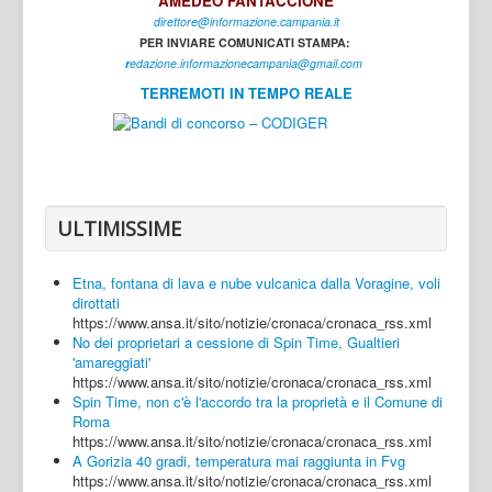
AMEDEO FANTACCIONE
direttore@informazione.campania.it
Interni
PER INVIARE COMUNICATI STAMPA:
Cultura
r
edazione.informazionecampania@gmail.com
TERREMOTI IN TEMPO REALE
Sport
Regione
Avellino
Benevento
ULTIMISSIME
Caserta
Etna, fontana di lava e nube vulcanica dalla Voragine, voli
Napoli
dirottati
https://www.ansa.it/sito/notizie/cronaca/cronaca_rss.xml
Salerno
No dei proprietari a cessione di Spin Time, Gualtieri
'amareggiati'
Login
https://www.ansa.it/sito/notizie/cronaca/cronaca_rss.xml
Spin Time, non c'è l'accordo tra la proprietà e il Comune di
Roma
https://www.ansa.it/sito/notizie/cronaca/cronaca_rss.xml
A Gorizia 40 gradi, temperatura mai raggiunta in Fvg
https://www.ansa.it/sito/notizie/cronaca/cronaca_rss.xml