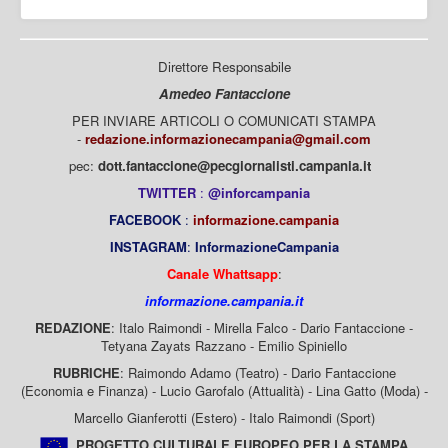
Direttore Responsabile
Amedeo Fantaccione
PER INVIARE ARTICOLI O COMUNICATI STAMPA
-
redazione.informazionecampania@gmail.com
pec:
dott.fantaccione@pecgiornalisti.campania.it
TWITTER
:
@inforcampania
FACEBOOK
:
informazione.campania
INSTAGRAM
:
InformazioneCampania
Canale Whattsapp
:
informazione.campania.it
REDAZIONE
: Italo Raimondi - Mirella Falco - Dario Fantaccione -
Tetyana Zayats Razzano - Emilio Spiniello
RUBRICHE
: Raimondo Adamo (Teatro) - Dario Fantaccione
(Economia e Finanza) - Lucio Garofalo (Attualità) - Lina Gatto (Moda) -
Marcello Gianferotti (Estero) - Italo Raimondi (Sport)
PROGETTO CULTURALE EUROPEO PER LA STAMPA