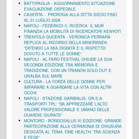
BATTIPAGLIA - AGGIORNAMENTO SITUAZIONE
EVACUAZIONE OSPEDALE
CASERTA - PROROGA ALLA DITTA SIECO FINO
AL 31 LUGLIO 2028
NAPOLI - FEDERICO II, RICERCA: IL MUR
FINANZIA LA MOBILITÀ DI RICERCATORI KENYOTI
TRENTOLA DUCENTA - VERONICA FERRARA
REPLICA AL RICORSO DELLA MINORANZA:
“DIFENDO LA MIA DIGNITÀ E IL RISPETTO
DOVUTO A TUTTE LE DONNE”
NAPOLI - AL FARO FESTIVAL CHIUDE LA SUA
SECONDA EDIZIONE TRA MEMORIA E
TRADIZIONE, CON UN TRIANON SOLD OUT E
UN’ALBA SUL MARE
CULTURA - LA FORZA DELLE DONNE PER
IMPARARE A GUARDARE LA VITA CON ALTRI
OCCHI
NAPOLI - STAZIONE GARIBALDI, OR.S.A.
TRASPORTI TPL: “DA APPREZZARE L'ALTO
VALORE PROFESSIONALE E UMANO DELLE
GUARDIE GIURATE”
MONTORO - BORGOSALUS XI EDIZIONE: GRANDE
PARTECIPAZIONE ALLA CERIMONIA DI CHIUSURA
DEDICATA AL TEMA “ONE HEALTH: TRA SCIENZA
E FEDE”