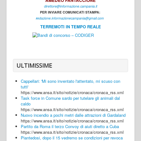
AMEDEO FANTACCIONE
direttore@informazione.campania.it
Interni
PER INVIARE COMUNICATI STAMPA:
Cultura
r
edazione.informazionecampania@gmail.com
TERREMOTI IN TEMPO REALE
Sport
Regione
Avellino
Benevento
ULTIMISSIME
Caserta
Cappellari: 'Mi sono inventato l'attentato, mi scuso con
Napoli
tutti'
https://www.ansa.it/sito/notizie/cronaca/cronaca_rss.xml
Salerno
Task force in Comune sardo per tutelare gli animali dal
caldo
Login
https://www.ansa.it/sito/notizie/cronaca/cronaca_rss.xml
Nuovo incendio a pochi metri dalle attrazioni di Gardaland
https://www.ansa.it/sito/notizie/cronaca/cronaca_rss.xml
Partito da Roma il terzo Convoy di aiuti diretto a Cuba
https://www.ansa.it/sito/notizie/cronaca/cronaca_rss.xml
Piantedosi, dopo il 15 vedremo se condizioni per revoca