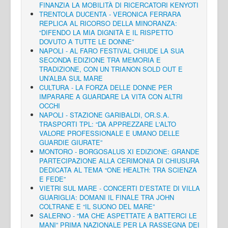
FINANZIA LA MOBILITÀ DI RICERCATORI KENYOTI
TRENTOLA DUCENTA - VERONICA FERRARA
REPLICA AL RICORSO DELLA MINORANZA:
“DIFENDO LA MIA DIGNITÀ E IL RISPETTO
DOVUTO A TUTTE LE DONNE”
NAPOLI - AL FARO FESTIVAL CHIUDE LA SUA
SECONDA EDIZIONE TRA MEMORIA E
TRADIZIONE, CON UN TRIANON SOLD OUT E
UN’ALBA SUL MARE
CULTURA - LA FORZA DELLE DONNE PER
IMPARARE A GUARDARE LA VITA CON ALTRI
OCCHI
NAPOLI - STAZIONE GARIBALDI, OR.S.A.
TRASPORTI TPL: “DA APPREZZARE L'ALTO
VALORE PROFESSIONALE E UMANO DELLE
GUARDIE GIURATE”
MONTORO - BORGOSALUS XI EDIZIONE: GRANDE
PARTECIPAZIONE ALLA CERIMONIA DI CHIUSURA
DEDICATA AL TEMA “ONE HEALTH: TRA SCIENZA
E FEDE”
VIETRI SUL MARE - CONCERTI D’ESTATE DI VILLA
GUARIGLIA: DOMANI IL FINALE TRA JOHN
COLTRANE E “IL SUONO DEL MARE”
SALERNO - “MA CHE ASPETTATE A BATTERCI LE
MANI” PRIMA NAZIONALE PER LA RASSEGNA DEI