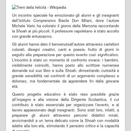
Un incontro speciale ha emozionato gli alunni e gli insegnanti
dell’Istituto Comprensivo Basile Don Milani, dove l’autore
Michele Vario ha colorato il giorno della Memoria raccontando
la Shoah ai più piccoli. Il professore napoletano è stato accolto
con grande entusiasmo.
Gli alunni hanno dato il benvenutoall’autore attraverso cartelloni
colorati, disegni creativi, canti e poesie, frutto di giorni in
seguito alla preparazione per questo evento così significativo.
L'incontro è stato un momento di confronto vivace: i bambini,
visibilmente coinvolti, hanno posto allo scrittore numerose
domande sul suo libro e sulla Shoah, dimostrando curiosità e
grande sensibilità nei confronti di un argomento complesso e
doloroso, ma fondamentale da apprendere fin dalla giovane
età.
Questo progetto educativo è stato reso possibile grazie
all’impegno e alla visione della Dirigente Scolastica, il cui
contributo è stato essenziale per organizzare l’evento, e al
lavoro appassionato degli insegnanti. Sono stati loro, infatti, a
preparare gli alunni attraverso percorsi didattici mirati,
avvicinandoli a un tema delicato come la Shoah con modalità
adatte alla loro età, stimolando il pensiero critico e la capacità
di empatia.