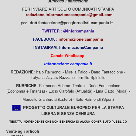
Amedeo Fantaccione
PER INVIARE ARTICOLI O COMUNICATI STAMPA
-
redazione.informazionecampania@gmail.com
pec:
dott.fantaccione@pecgiornalisti.campania.it
TWITTER
:
@inforcampania
FACEBOOK
:
informazione.campania
INSTAGRAM
:
InformazioneCampania
Canale Whattsapp
:
informazione.campania.it
REDAZIONE
: Italo Raimondi - Mirella Falco - Dario Fantaccione -
Tetyana Zayats Razzano - Emilio Spiniello
RUBRICHE
: Raimondo Adamo (Teatro) - Dario Fantaccione
(Economia e Finanza) - Lucio Garofalo (Attualità) - Lina Gatto (Moda) -
Marcello Gianferotti (Estero) - Italo Raimondi (Sport)
PROGETTO CULTURALE EUROPEO PER LA STAMPA
LIBERA E SENZA CENSURA
TESTATA INDIPENDENTE CHE NON BENEFICIA DI ALCUN CONTRIBUTO PUBBLICO
Visite agli articoli