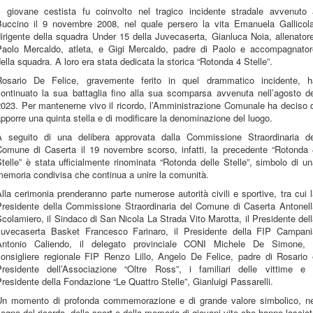
Il giovane cestista fu coinvolto nel tragico incidente stradale avvenuto 
Buccino il 9 novembre 2008, nel quale persero la vita Emanuela Gallicola
irigente della squadra Under 15 della Juvecaserta, Gianluca Noia, allenator
Paolo Mercaldo, atleta, e Gigi Mercaldo, padre di Paolo e accompagnator
ella squadra. A loro era stata dedicata la storica “Rotonda 4 Stelle”.
Rosario De Felice, gravemente ferito in quel drammatico incidente, h
continuato la sua battaglia fino alla sua scomparsa avvenuta nell’agosto de
023. Per mantenerne vivo il ricordo, l’Amministrazione Comunale ha deciso 
pporre una quinta stella e di modificare la denominazione del luogo.
A seguito di una delibera approvata dalla Commissione Straordinaria de
Comune di Caserta il 19 novembre scorso, infatti, la precedente “Rotonda 
telle” è stata ufficialmente rinominata “Rotonda delle Stelle”, simbolo di u
emoria condivisa che continua a unire la comunità.
lla cerimonia prenderanno parte numerose autorità civili e sportive, tra cui 
Presidente della Commissione Straordinaria del Comune di Caserta Antonell
colamiero, il Sindaco di San Nicola La Strada Vito Marotta, il Presidente del
Juvecaserta Basket Francesco Farinaro, il Presidente della FIP Campani
Antonio Caliendo, il delegato provinciale CONI Michele De Simone, i
consigliere regionale FIP Renzo Lillo, Angelo De Felice, padre di Rosario 
Presidente dell’Associazione “Oltre Ross”, i familiari delle vittime e i
residente della Fondazione “Le Quattro Stelle”, Gianluigi Passarelli.
Un momento di profonda commemorazione e di grande valore simbolico, ne
egno del ricordo, dello sport e della memoria di giovani vite che hanno lascia