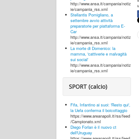
http://www.ansa.it/campania/notiz
u
ie/campania_rss.xml
Stellantis Pomigliano, a
settembre avvio attività
preparatorie per piattaforma E-
Car
http://www.ansa.it/campania/notiz
ie/campania_rss.xml
La morte di Domenico: la
mamma, 'cattiverie e malvagità
sui social'
http://www.ansa.it/campania/notiz
ie/campania_rss.xml
SPORT (calcio)
Fifa, Infantino ai suoi: 'Resto qui',
la Uefa conferma il boicottaggio
https://www.areanapoli.it/rss/feed
/Campionato.xml
Diego Forlan è il nuovo ct
dell'Uruguay
https://www.areanapoli.it/rss/feed