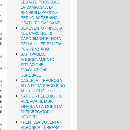
L’ESTATE PROSEGUE
a
LA CAMPAGNA DI
,
SENSIBILIZZAZIONE
e,
PER LO SCREENING
e
GRATUITO EMOCAMP
BENEVENTO - RIVOLTA
a
NEL CARCERE DI
l
CAPODIMONTE: NOTA
di
DELLA UIL FP POLIZIA
PENITENZIARIA
BATTIPAGLIA -
l
AGGIORNAMENTO
4
SITUAZIONE
na
EVACUAZIONE
OSPEDALE
la
CASERTA - PROROGA
a
ALLA DITTA SIECO FINO
la
AL 31 LUGLIO 2028
a
NAPOLI - FEDERICO II,
l
RICERCA: IL MUR
e
FINANZIA LA MOBILITÀ
l
DI RICERCATORI
KENYOTI
TRENTOLA DUCENTA -
l
VERONICA FERRARA
to