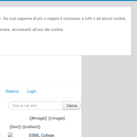
cy. Se vuoi saperne di più o negare il consenso a tutti o ad alcuni cookie,
iera, acconsenti all'uso dei cookie.
Salerno
Login
Cerca
{{#image}}
{{/image}}
{{text}}
{{subtext}}