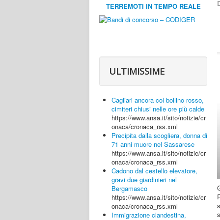
D
TERREMOTI IN TEMPO REALE
ULTIMISSIME
Cagliari ancora col bollino rosso,
cimiteri chiusi nelle ore più calde
https://www.ansa.it/sito/notizie/cr
onaca/cronaca_rss.xml
Precipita dalla scogliera, donna di
71 anni muore nel Sassarese
https://www.ansa.it/sito/notizie/cr
onaca/cronaca_rss.xml
Cadono dal cestello elevatore,
gravi due giardinieri nel
Bergamasco
https://www.ansa.it/sito/notizie/cr
s
onaca/cronaca_rss.xml
s
Immigrazione clandestina,