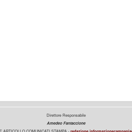
Direttore Responsabile
Amedeo Fantaccione
E ARTICOLI O COMUNICATI STAMPA -
redazione.informazionecampani