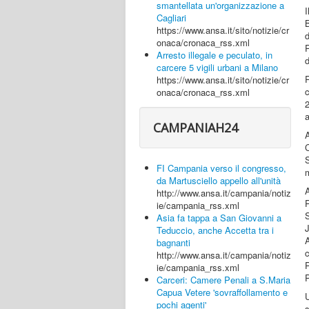
smantellata un'organizzazione a
Cagliari
https://www.ansa.it/sito/notizie/cr
d
onaca/cronaca_rss.xml
Arresto illegale e peculato, in
d
carcere 5 vigili urbani a Milano
https://www.ansa.it/sito/notizie/cr
onaca/cronaca_rss.xml
2
a
CAMPANIAH24
S
FI Campania verso il congresso,
m
da Martusciello appello all'unità
A
http://www.ansa.it/campania/notiz
ie/campania_rss.xml
S
Asia fa tappa a San Giovanni a
Teduccio, anche Accetta tra i
bagnanti
http://www.ansa.it/campania/notiz
ie/campania_rss.xml
P
Carceri: Camere Penali a S.Maria
Capua Vetere 'sovraffollamento e
pochi agenti'
s