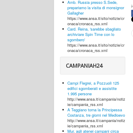
Amb. Russia presso S.Sede,
¡
prepariamo la visita di monsignor
Gallagher
https://www.ansa.it/sito/notizie/cr
onaca/cronaca_rss.xml
Card. Reina, 'sarebbe sbagliato
archiviare Spin Time con lo
sgombero'
https://www.ansa.it/sito/notizie/cr
onaca/cronaca_rss.xml
CAMPANIAH24
Campi Flegrei, a Pozzuoli 125
edifici sgomberati e assistite
1.995 persone
http://www.ansa.it/campania/notiz
ie/campania_rss.xml
A Teggiano torna la Principessa
Costanza, tre giorni nel Medioevo
http://www.ansa.it/campania/notiz
ie/campania_rss.xml
Mur, agli atenei campani circa