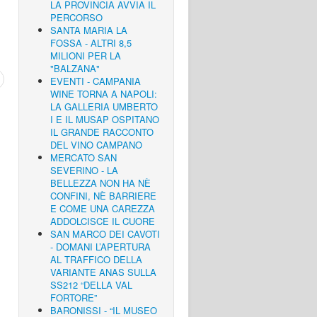
LA PROVINCIA AVVIA IL
PERCORSO
SANTA MARIA LA
FOSSA - ALTRI 8,5
MILIONI PER LA
"BALZANA"
EVENTI - CAMPANIA
WINE TORNA A NAPOLI:
LA GALLERIA UMBERTO
I E IL MUSAP OSPITANO
IL GRANDE RACCONTO
DEL VINO CAMPANO
MERCATO SAN
SEVERINO - LA
BELLEZZA NON HA NÈ
CONFINI, NÈ BARRIERE
E COME UNA CAREZZA
ADDOLCISCE IL CUORE
SAN MARCO DEI CAVOTI
- DOMANI L’APERTURA
AL TRAFFICO DELLA
VARIANTE ANAS SULLA
SS212 “DELLA VAL
FORTORE”
BARONISSI - “IL MUSEO