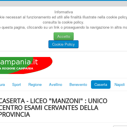
Informativa
kie necessari al funzionamento ed utili alle finalità illustrate nella cookie poli
consulta la cookie policy.
questa pagina, cliccando su un link o proseguendo la navigazione in altra man
Accetto
Cookie Policy
ura
Sport
Regione
Avellino
Benevento
Caserta
Napoli
CASERTA - LICEO "MANZONI" : UNICO
CENTRO ESAMI CERVANTES DELLA
PROVINCIA