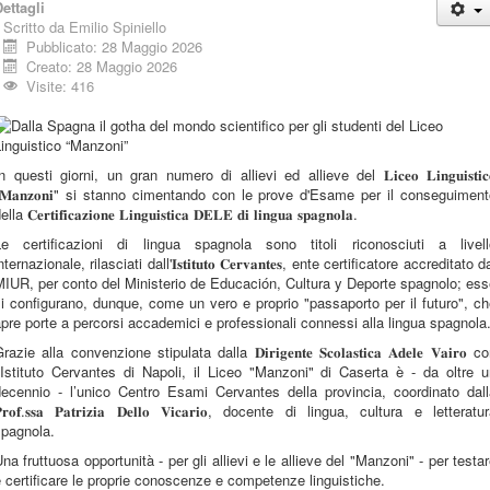
ettagli
Scritto da
Emilio Spiniello
Pubblicato: 28 Maggio 2026
Creato: 28 Maggio 2026
Visite: 416
n questi giorni, un gran numero di allievi ed allieve del 𝐋𝐢𝐜𝐞𝐨 𝐋𝐢𝐧𝐠𝐮𝐢𝐬𝐭𝐢𝐜
𝐌𝐚𝐧𝐳𝐨𝐧𝐢" si stanno cimentando con le prove d'Esame per il conseguimen
ella 𝐂𝐞𝐫𝐭𝐢𝐟𝐢𝐜𝐚𝐳𝐢𝐨𝐧𝐞 𝐋𝐢𝐧𝐠𝐮𝐢𝐬𝐭𝐢𝐜𝐚 𝐃𝐄𝐋𝐄 𝐝𝐢 𝐥𝐢𝐧𝐠𝐮𝐚 𝐬𝐩𝐚𝐠𝐧𝐨𝐥𝐚.
Le certificazioni di lingua spagnola sono titoli riconosciuti a livell
nternazionale, rilasciati dall'𝐈𝐬𝐭𝐢𝐭𝐮𝐭𝐨 𝐂𝐞𝐫𝐯𝐚𝐧𝐭𝐞𝐬, ente certificatore accreditato d
IUR, per conto del Ministerio de Educación, Cultura y Deporte spagnolo; es
i configurano, dunque, come un vero e proprio "passaporto per il futuro", c
pre porte a percorsi accademici e professionali connessi alla lingua spagnola
razie alla convenzione stipulata dalla 𝐃𝐢𝐫𝐢𝐠𝐞𝐧𝐭𝐞 𝐒𝐜𝐨𝐥𝐚𝐬𝐭𝐢𝐜𝐚 𝐀𝐝𝐞𝐥𝐞 𝐕𝐚𝐢𝐫𝐨 c
’Istituto Cervantes di Napoli, il Liceo "Manzoni" di Caserta è - da oltre 
decennio - l’unico Centro Esami Cervantes della provincia, coordinato dall
𝐫𝐨𝐟.𝐬𝐬𝐚 𝐏𝐚𝐭𝐫𝐢𝐳𝐢𝐚 𝐃𝐞𝐥𝐥𝐨 𝐕𝐢𝐜𝐚𝐫𝐢𝐨, docente di lingua, cultura e letteratu
spagnola.
na fruttuosa opportunità - per gli allievi e le allieve del "Manzoni" - per testa
 certificare le proprie conoscenze e competenze linguistiche.