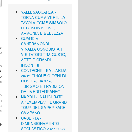
VALLESACCARDA -
TORNA CUMVIVERE: LA
TAVOLA COME SIMBOLO
DI CONDIVISIONE,
ARMONIA E BELLEZZA
GUARDIA
SANFRAMONDI -
𝐨
VINALIA CONQUISTA I
to
VISITATORI TRA GUSTO,
ARTE E GRANDI
INCONTRI
o
CONTRONE - BALLARIJA
al
2026: CINQUE GIORNI DI
se
MUSICA, DANZA,
he
TURISMO E TRADIZIONI
.
DEL MEDITERRANEO
on
NAPOLI - INAUGURATO
un
A "EXEMPLA", IL GRAND
a
TOUR DEL SAPER FARE
ra
CAMPANO
CASERTA -
DIMENSIONAMENTO
re
SCOLASTICO 2027-2028,