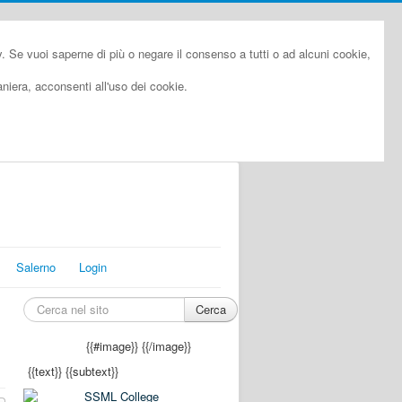
cy. Se vuoi saperne di più o negare il consenso a tutti o ad alcuni cookie,
iera, acconsenti all'uso dei cookie.
Salerno
Login
Cerca
{{#image}}
{{/image}}
{{text}}
{{subtext}}