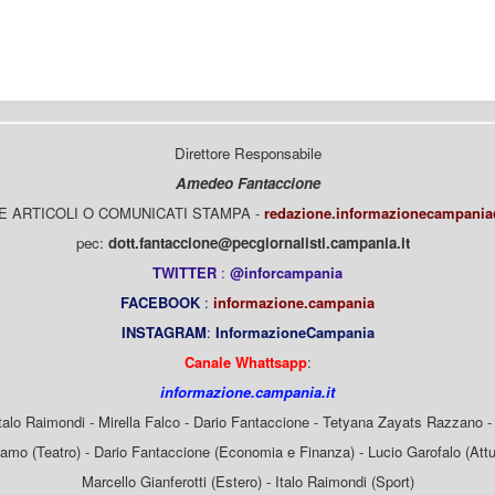
Direttore Responsabile
Amedeo Fantaccione
E ARTICOLI O COMUNICATI STAMPA -
redazione.informazionecampani
pec:
dott.fantaccione@pecgiornalisti.campania.it
TWITTER
:
@inforcampania
FACEBOOK
:
informazione.campania
INSTAGRAM
:
InformazioneCampania
Canale Whattsapp
:
informazione.campania.it
Italo Raimondi - Mirella Falco - Dario Fantaccione - Tetyana Zayats Razzano - 
mo (Teatro) - Dario Fantaccione (Economia e Finanza) - Lucio Garofalo (Attua
Marcello Gianferotti (Estero) - Italo Raimondi (Sport)