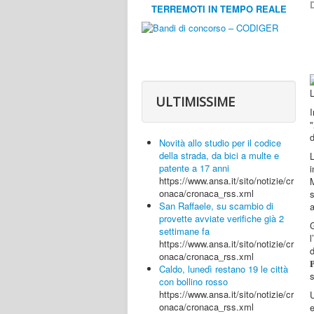
D
TERREMOTI IN TEMPO REALE
ULTIMISSIME
I
"
d
Novità allo studio per il codice
della strada, da bici a multe e
patente a 17 anni
i
https://www.ansa.it/sito/notizie/cr
M
onaca/cronaca_rss.xml
s
San Raffaele, su scambio di
a
provette avviate verifiche già 2
G
settimane fa
l
https://www.ansa.it/sito/notizie/cr
onaca/cronaca_rss.xml

Caldo, lunedì restano 19 le città
con bollino rosso
https://www.ansa.it/sito/notizie/cr
U
onaca/cronaca_rss.xml
e