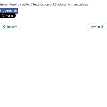
𝑀𝑢𝑐ℎ𝑜 𝑒́𝑥𝑖𝑡𝑜! da parte di tutta la comunità educante manzoniana!
f
Condividi
Indietro
Avanti