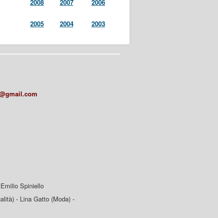
2008
2007
2006
2005
2004
2003
a@gmail.com
Emilio Spiniello
lità) - Lina Gatto (Moda) -