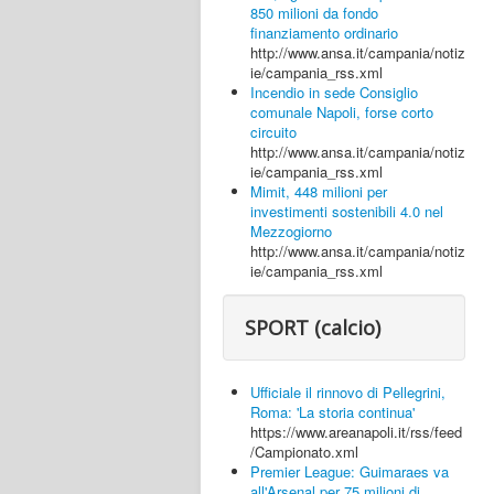
850 milioni da fondo
finanziamento ordinario
http://www.ansa.it/campania/notiz
ie/campania_rss.xml
Incendio in sede Consiglio
comunale Napoli, forse corto
circuito
http://www.ansa.it/campania/notiz
ie/campania_rss.xml
Mimit, 448 milioni per
investimenti sostenibili 4.0 nel
Mezzogiorno
http://www.ansa.it/campania/notiz
ie/campania_rss.xml
SPORT (calcio)
Ufficiale il rinnovo di Pellegrini,
Roma: 'La storia continua'
https://www.areanapoli.it/rss/feed
/Campionato.xml
Premier League: Guimaraes va
all'Arsenal per 75 milioni di